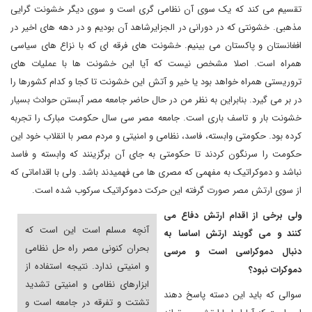
تقسیم می کند که یک سوی آن نظامی گری است و سوی دیگر خشونت گرایی
مذهبی. خشونتی که در دورانی در الجزایرشاهد آن بودیم و در دهه های اخیر در
افغانستان و پاکستان می بینیم. خشونت های فرقه ای که با نزاع های سیاسی
همراه است. اصلا مشخص نیست که آیا این خشونت ها با عملیات های
تروریستی همراه خواهد بود یا خیر و آتش این خشونت تا کجا و کدام کشورها را
در بر می گیرد. بنابراین به نظر من در حال حاضر جامعه مصر آبستن حوادث بسیار
خشونت بار و تاسف باری است. جامعه مصر سی سال حکومت مبارک را تجربه
کرده بود. حکومتی وابسته، فاسد، نظامی و امنیتی و مردم مصر با انقلاب خود این
حکومت را سرنگون کردند تا حکومتی به جای آن برگزینند که وابسته و فاسد
نباشد و دموکراتیک به مفهمی که مصری ها می فهمیدند باشد. ولی با اقداماتی که
از سوی ارتش مصر صورت گرفته این حرکت دموکراتیک سرکوب شده است.
ولی برخی از اقدام ارتش دفاع می
آنچه مسلم است این است که
کنند و می گویند ارتش اساسا به
بحران کنونی مصر راه حل نظامی
دنبال دموکراسی است و مرسی
و امنیتی ندارد. نتیجه استفاده از
دموکرات نبود؟
ابزارهای نظامی و امنیتی تشدید
سوالی که باید این دسته پاسخ دهند
تشتت و تفرقه در جامعه است و