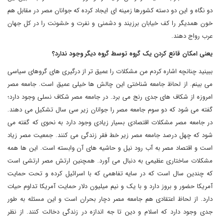
دو نگاه و این دو دسته کشورها زمینه ای ایجاد کرده که جوانان مصر در مقابل هم
خون همدیگر را کف خیابان برزیند و دشمنی و نفرت و خشونت را در کل جهان
عرب رواج دهند.
یعنی امکان قانع کردن یک گروه توسط گروه دیگر وجود ندارد؟
ببینید چنانچه اشاره کردم من مشکلات را عمیق تر از درگیری های گروهای سیاسی
می بینم. از لحاظ جامعه شناختی این چالش ها خیلی عمیق است. جامعه مصر
امروزه از شکاف های جدی رنج می برد. در جامعه مصر شکاف نسلی وجود دارد؛
گفته می شود که دو سوم جامعه مصر را جوانان زیر سی سال تشکیل می دهند.
در جامعه مصر مشکلات اقتصادی بسیار زیادی وجود دارد به نحوی که گفته می
شود که چهل درصد جامعه مصر زیر خط فقر زندگی می کنند. جمعیت مصر زیاد
است و اقتصاد مصر به آب رود نیل و حاشیه های آن وابسته است. این ها همه
مشکلات ساختاری عظیمی به دنبال می آورد. همچنین ارتش مصر ارتشی است
که چندین سال است که در سایه تفاهمی که با اسرائیل کرده و تحت حمایت
آمریکا حضور و بروز دارد و با یک و نیم میلیون دلار حمایت آمریکا تداوم حیات
دارد. از لحاظ اعتقادی هم جامعه مصر دچار بحران است و این مسئله به طور
جدی وجود دارد که اسلام و دین تا جه اندازه در زندگی دخالت کنند. از نظر