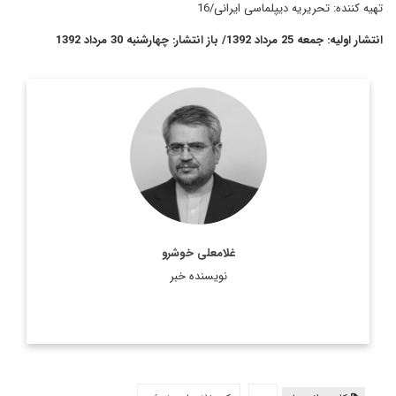
تهیه کننده: تحریریه دیپلماسی ایرانی/16
انتشار اولیه: جمعه 25 مرداد 1392/ باز انتشار: چهارشنبه 30 مرداد 1392
علي خوشرو معاون وزير امور خارجه در دوران اصلاحات بود. وي
همچنين سابقه سفارت ايران در استراليا و نمايندگي ايران در
سازمان ملل را داراست. ايشان در حال حاضر ...
اطلاعات بیشتر
غلامعلی خوشرو
نویسنده خبر