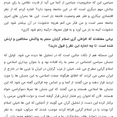
سیاسی این که مشروعیت سیاسی از کجا می آید از قدرت نظامی یا رای مردم
چالش مهم دیگری است که در این جامعه وجود دارد؟ اشاره کردم که از نظر
اقتصادی بیکاری و فقر هم وضعیت فاجعه بار است. این ها بحران های امروز
جامعه مصر است و من فکر می کنم هرچه خشونت در آن بیشتر شود این
خشونت کینه به بار می آورد و به قول معروف «زکینه زخم شود کاری»
برخی معتقدند که افراطی گری اسلام گرایان منجر به واکنش مخالفین و ارتش
شده است. تا چه اندازه این نظر را قبول دارید؟
این مسئله هم از نکات جالبی است که در تحلیل ها دیده می شود. اوایل که
جنبش سیاسی اجتماعی در مصر به راه افتاده بود و با عنوان بیداری اسلامی و
اسلام گرایی مطرح می شد، خیلی از غرب گرایان در ایران یا غربی ها در خارج از
ایران سعی می کردند که اطلاق هرگونه صفت اسلامی به این جنبش ها را مورد
تردید قرار دهند و می گفتند از کجا و بر اساس چه قرائنی گفته می شود که این
جنبش ها اسلامی هستند و می گفتند که این جنش ها صرفا دموکراسی خواه
هستند. الان که اخوان زیر فشار ارتش قرار گرفته است و دولت قانونی مرسی را
برکنار کرده این دست از تحلیل گران می گویند از آنجایی که این ها خیلی اسلام
گرا بودند یا در اسلام گرایی افراط کردند موجب شدند که سرکوب شوند. به نظر
می رسد در تحلیل های روشنفکران ما و غربی ها این سوء تفاهم وجود دارد. آن