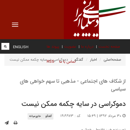
Toggle
vigation
صفحه نخست
درباره ما
عضویت
پیوند ها
ENGLISH
صفحه‌اصلی
اخبار
گفتگو
دموکراسی در سایه چکمه ممکن نیست
تماس با ما
RSS
از شکاف های اجتماعی - مذهبی تا سهم خواهی های
سیاسی
دموکراسی در سایه چکمه ممکن نیست
۳۰ مرداد ۱۳۹۲ | ۱۵:۴۹
کد : ۱۹۱۹۹۷۳
گفتگو
خاورمیانه
نویسنده خبر:
غلامعلی خوشرو