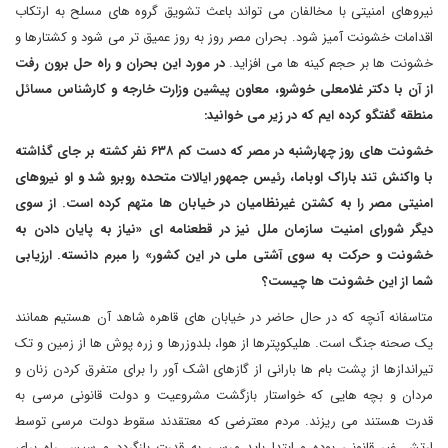
نیروهای امنیتی با مخالفان می تواند باعث تشویق گروه های مسلح به ارتکاب
اقدامات خشونت آمیز شود
.
بحران مصر روز به روز عمیق تر می شود و کشتارها و
خشونت ها بر حجم کینه ها می افزاید.
در مورد این بحران و راه حل برون رفت
از آن با دکتر غلامعلی خوشرو، معاون پیشین وزارت خارجه و کارشناس مسائل
منطقه گفتگو کرده ایم که در زیر می خوانید:
خشونت های روز چهارشنبه در مصر که دست کم ۶۳۸ نفر کشته بر جای گذاشته
با واکنش تند باراک اوباما، رئیس جمهور ایالات متحده روبرو شد و او نیروهای
امنیتی مصر را به کشتن غیرنظامیان در خیابان ها متهم کرده است. از سوی
دیگر شورای امنیت سازمان ملل نیز در قطعنامه ای «نیاز به پایان دادن به
خشونت و حرکت به سوی آشتی ملی در این کشور» را مبرم دانسته. ارزیابی
شما از این خشونت ها چیست؟
متاسفانه آنچه که در حال حاضر در خیابان های قاهره شاهد آن هستیم همانند
یک صحنه جنگ است. هلیکوپترها از هوا، بلدوزرها و زره پوش ها از زمین و تک
تیراندازها از پشت بام ها بارانی از گازهای اشک آور را برای متفرق کردن زنان و
مردان و بچه هایی که خواستار بازگشت مشروعیت و دولت قانونی مرسی به
قدرت هستند می ریزند. مردم معترضی که معتقدند سقوط دولت مرسی توسط
ارتش غیر قانونی بوده و ابتدا باید مرسی به قدرت بازگردد و سپس راه برای