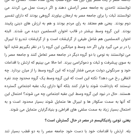
توانستند تاحدی به جامعه مصر آرامش دهند و اگر درست عمل می کردند می
توانستند ثبات را برای جامعه مصر به ارمغان بیاورند گروهی بودند که دارای تفسیر
دوم بودند. یعنی هم معتقد به رای مردم بودند و هم به ارزش های دینی پایبند
بودند. این گروه وسط بیشتر در قالب اخوان المسلمین دیده می شدند. البته
اخوان المسلمین هم شامل طیفی از گرایشات است و از گرایشات تندرو تا لیبرال
را در بر می گیرد ولی اگر حد وسط و میانگین این گروه را در نظر بگیریم شاید آنها
می توانستند به نوعی با دو گروه دیگر در جامعه مصر تعامل کنند و جامعه مصر را
به سوی پیشرفت و ثبات و دموکراسی ببرند. اما حالا می بینیم که ارتش با اقدامات
خود و سرنگونی دولت مرسی فشار آورده که این گروه وسط را از میان بردارد. چه
اتفاقی رخ می دهد؟ نکته این است که این گروه وسط یک گروه محدود چند نفره
نیستند که بازداشت شوند یا فرار کنند بلکه آنها دارای یک عقبه اجتماعی گسترده
هستند. حال در نبود این گروه وسط این عقبه اجتماعی چه می شوند؟ احتمال این
که آنها به سمت سکولار ها و لبیرال ها متمایل شوند بسیار محدود است و به
احتمال بسیار زیاد به سمت سلفی های افراطی و بنیادگرایان متمایل می شوند.
یعنی نوعی رادیکالیسم در مصر در حال گسترش است؟
بله. ارتش با اقدامات خود با دست خود جامعه مصر را به دو قطب بسیار تند