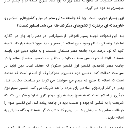
تشدید خشونت ها تحولات مصر روز به روز ابعاد نگران کننده تر و چشم انداز
مبهمتری به خود می گیرد.
این بسیار عجیب است. چرا که جامعه مدنی مصر در میان کشورهای اسلامی و
خاورمیانه ای پرقدرت از کشورهای دیگر شناخته می شد. اینطور نیست؟
بله. این تحولات تجربه بسیار ناموفقی از دموکراسی در مصر را به جای می گذارد
اما باید واقعیتی به نام وجود دین اسلام در مصر را باید مورد توجه قرار داد. توجه
کنید که نود درصد مردم جامعه مصر مسلمان هستند و به عقاید دینی خود پایبند
هستند. البته اسلام تفاسیر مختلف دارد و حداقل سه تفسیر عمده از اسلام را در
جامعه مصر شاهدیم. تفسیر اول تفسیر سکولار که معتقد است دین نباید در
سیاست دخالت کند. تفسیر دوم تفسیری دموکراتیک از اسلام است که معتقد
است که اسلام تا حدی که مردم می خواهند می تواند در سیاست دخالت کند.
یعنی در کنار ارزشهای اسلامی رای مردم را هم شریک می کند. تفسیر سوم نوع
دیگری از اسلام است که به هیچ وجه به رای مردم کاری ندارد و فکر می کند که
شریعت را به شکلی که بوده و هست باید در جامعه پیاده کند. این تفسیر سوم را
در قالب سلفی ها و وهابی ها می بینیم که خشونت گرا هستند و نگاه طالبانی به
اسلام دارند.
جامعه مصر از یک منظر بین این سه گروه قطب بندی شده است. کسانی که می