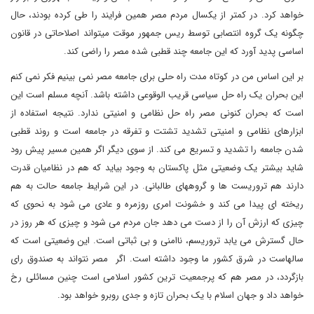
خواهد کرد. در کمتر از یکسال مردم مصر همین فرایند را طی کرده بودند، حال
چگونه یک گروه انتصابی توسط ریس جمهور موقت میتواند اصلاحاتی در قانون
اساسی پدید آورد که این جامعه چند قطبی شده مصر را راضی کند.
بر این اساس من در کوتاه مدت راه حلی برای جامعه مصر نمی بینیم فکر نمی کنم
این بحران یک راه حل سیاسی قریب الوقوعی داشته باشد. آنچه مسلم است این
است که بحران کنونی مصر راه حل نظامی و امنیتی ندارد. نتیجه استفاده از
ابزارهای نظامی و امنیتی تشدید تشتت و تفرقه در جامعه است و روند قطبی
شدن جامعه را تشدید و تسریع می کند. از سوی دیگر اگر همین مسیر پیش رود
شاید بیشتر یک وضعیتی مثل پاکستان به وجود بیاید که هم در نظامیان قدرت
دارند هم تروریست ها و گروههای طالبانی. در این شرایط جامعه حالت به هم
ریخته ای پیدا می کند و خشونت امری روزمره و عادی می شود به نحوی که
چیزی که ارزش آن را از دست می دهد جان مردم می شود و چیزی که هر روز در
حال گسترش می یابد تروریسم، ناامنی و بی ثباتی است. این وضعیتی است که
سالهاست در شرق کشور ما وجود داشته است. اگر مصر نتواند به صندوق رای
بازگردد، در مصر هم که پرجمعیت ترین کشور اسلامی است چنین مسائلی رخ
خواهد داد و جهان اسلام با یک بحران تازه و جدی روبرو خواهد بود.