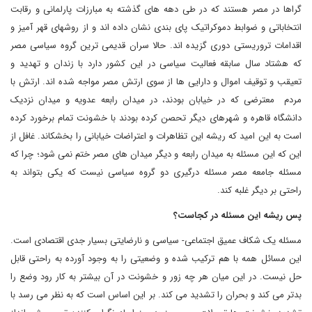
گراها در مصر هستند که در طی دهه های گذشته به مبارزات پارلمانی و رقابت
انتخاباتی و ضوابط دموکراتیک پای بندی نشان داده اند و از روشهای قهر آمیز و
اقدامات تروریستی دوری گزیده اند. حالا سران قدیمی ترین گروه سیاسی مصر
که هشتاد سال سابقه فعالیت سیاسی در این کشور دارد با زندان و تهدید و
تعیقب و توقیف اموال و دارایی ها از سوی ارتش مصر مواجه شده اند. ارتش با
مردم معترضی که در خیابان بودند، در میدان رابعه عدویه و میدان نزدیک
دانشگاه قاهره و شهرهای دیگر تحصن کرده بودند با خشونت تمام برخورد کرده
است به این امید که ریشه این تظاهرات و اعتراضات خیابانی را بخشکاند. غافل از
این که این مسئله به میدان رابعه و دیگر میدان های مصر ختم نمی شود؛ چرا که
مسئله جامعه مصر مسئله درگیری دو گروه سیاسی نیست که یکی بتواند به
راحتی بر دیگر غلبه کند.
پس ریشه این مسئله در کجاست؟
مسئله یک شکاف عمیق اجتماعی- سیاسی و نارضایتی بسیار جدی اقتصادی است.
این مسائل همه با هم ترکیب شده و وضعیتی را به وجود آورده به راحتی قابل
حل نیست. در این میان هر چه زور و خشونت در آن بیشتر به کار رود وضع را
بدتر می کند و بحران را تشدید می کند. بر این اساس است که به نظر می رسد با