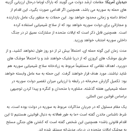
دیدبان آمریکا:
مقامات ارشد دولت می گویند که باراک اوباما درحال ارزیابی گزینه
های حمله به سوریه می باشد، همچنین اگر اقدامی صورت بگیرد، این اقدام از
لحاظ دامنه و زمانی محدود خواهد بود. این حملات به منظور یک عامل بازدارنده
و مجازاتی برای دولت سوریه خواهد بود که از سلاح شیمیایی استفاده کرده
است. همچنین قابل ذکر است که ایالات متحده از مشارکت عمیق تر در جنگ
داخلی سوریه اجتناب خواهد ورزید.
مدت زمان این گونه حمله ای، احتمالاً بیش تر از دو روز طول نخواهد کشید، و از
طریق موشک های کروزی که از دریا شلیک خواهند شد و یا احتمالاً موشک های
دوربرد، اهداف نظامی که مستقیماً مربوط به زرادخانه سلاح شیمیایی سوریه هم
شاید نباشند، مورد هدف قرار خواهند گرفت. این حمله به سه عامل وابسته خواهد
بود: تکمیل گزارش محرمانه در رابطه با ارزیابی میزان تقصیر دولت سوریه در
حمله شیمیایی هفته گذشته، مشاوره با متحدان و کنگره و پیدا کردن توجیهی
براساس قوانین بین المللی.
یک مقام مسئول که در جریان مذاکرات مربوط به سوریه در دولت بوده است، به
شرط ناشناس ماندن گفته است «ما به طور فعالانه به دنبال قوانینی هستنیم تا این
اقدام قانونی باشد» همچنین این شخص گفته است که کشتی های جنگی مسلح
به موشک ایالات متحده در دریای مدیترانه مستقر شده اند.