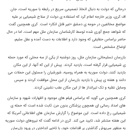
درحالی که دولت به دنبال اتخاذ تصمیمی سریع در رابطه با سوریه است، جان
اف.کری، وزیر خارجه اعلام کرد که استفاده ی دولت از سلاح شیمیایی بر علیه
مواضع مخالفین در حومه ی دمشق «غیر قابل انکار» است. کری همچنین گفت
که شواهد جمع آوری شده توسط کارشناسان سازمان ملل مهم است، اما در حال
حاضر براساس حقایقی که وجود دارد و اطلاعات به دست آمده و عقل سلیم،
اوضاع مشخص است.
بازرسان تسلیحاتی سازمان ملل، روز دوشنبه از یکی از سه محلی که مورد حمله
ی شیمیایی قرار گرفته است، بازدید کردند. پیش از این که آنها، از این مکان
بازدید کنند، دولت سوریه به همراه روسیه، شورشیان را مسئول این حملات می
دانند و هفته ی پیش با بازدید بازرسان از این محل موافقت کردند و سپس
وسایل نقلیه و تک تیرانداز ها از این مکان عقب نشینی کردند.
کری همچنین می گوید که براساس فیلم های موجود و اظهارات شهود و سازمان
های امداد رسانی ای همچون پزشکان بدون مرز، ثابت شده است که حمله ی
شیمیایی رخ داده است. این موضوع را گزارش سازمان های اطلاعاتی آمریکا که
این هفته منتشر شد، تایید می کند. کری در ادامه گفت که نیروهای دولت سوریه
به منظور سرپوش گذاشتن بر اقدامات خود، با تاخیر انداختن در ورود بازرسان