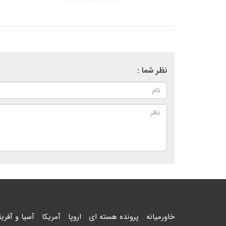
نظر شما :
خاورمیانه
پرونده هسته ای
اروپا
آمریکا
آسیا و آفریق