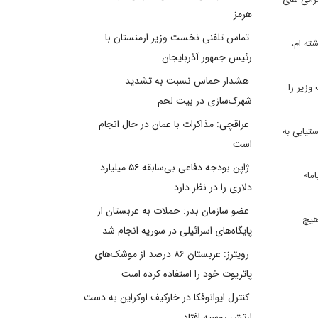
هرمز
تماس تلفنی نخست وزیر ارمنستان با
ته ام،
رئیس جمهور آذربایجان
هشدار حماس نسبت به تشدید
وزیر را
شهرک‌سازی در بیت‌ لحم
عراقچی: مذاکرات با عمان در حال انجام
تیابی به
است
ژاپن بودجه دفاعی بی‌سابقه ۵۶ میلیارد
ما»
دلاری را در نظر دارد
عضو سازمان بدر: حملات به عربستان از
هیچ
پایگاه‌های اسرائیلی در سوریه انجام شد
رویترز: عربستان ۸۶ درصد از موشک‌های
پاتریوت خود را استفاده کرده است
کنترل ایوانوفکا در خارکیف اوکراین به دست
ارتش روسیه افتاد