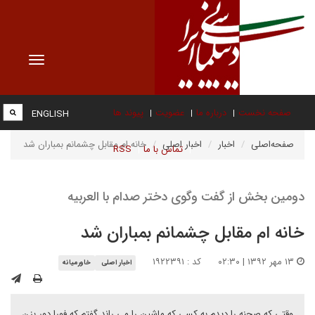
Toggle
vigation
صفحه نخست
درباره ما
عضویت
پیوند ها
ENGLISH
صفحه‌اصلی
اخبار
اخبار اصلی
خانه ام مقابل چشمانم بمباران شد
تماس با ما
RSS
دومین بخش از گفت وگوی دختر صدام با العربیه
خانه ام مقابل چشمانم بمباران شد
۱۳ مهر ۱۳۹۲ | ۰۲:۳۰
کد : ۱۹۲۲۳۹۱
اخبار اصلی
خاورمیانه
وقتی که صحنه را دیدم به کسی که ماشین را می راند گفتم که فورا دور بزن