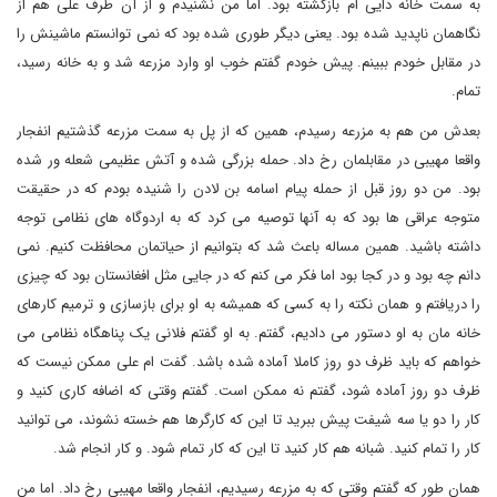
به سمت خانه دایی ام بازگشته بود. اما من نشنیدم و از آن طرف علی هم از
نگاهمان ناپدید شده بود. یعنی دیگر طوری شده بود که نمی توانستم ماشینش را
در مقابل خودم ببینم. پیش خودم گفتم خوب او وارد مزرعه شد و به خانه رسید،
تمام.
بعدش من هم به مزرعه رسیدم، همین که از پل به سمت مزرعه گذشتیم انفجار
واقعا مهیبی در مقابلمان رخ داد. حمله بزرگی شده و آتش عظیمی شعله ور شده
بود. من دو روز قبل از حمله پیام اسامه بن لادن را شنیده بودم که در حقیقت
متوجه عراقی ها بود که به آنها توصیه می کرد که به اردوگاه های نظامی توجه
داشته باشید. همین مساله باعث شد که بتوانیم از حیاتمان محافظت کنیم. نمی
دانم چه بود و در کجا بود اما فکر می کنم که در جایی مثل افغانستان بود که چیزی
را دریافتم و همان نکته را به کسی که همیشه به او برای بازسازی و ترمیم کارهای
خانه مان به او دستور می دادیم، گفتم. به او گفتم فلانی یک پناهگاه نظامی می
خواهم که باید ظرف دو روز کاملا آماده شده باشد. گفت ام علی ممکن نیست که
ظرف دو روز آماده شود، گفتم نه ممکن است. گفتم وقتی که اضافه کاری کنید و
کار را دو یا سه شیفت پیش ببرید تا این که کارگرها هم خسته نشوند، می توانید
کار را تمام کنید. شبانه هم کار کنید تا این که کار تمام شود. و کار انجام شد.
همان طور که گفتم وقتی که به مزرعه رسیدیم، انفجار واقعا مهیبی رخ داد. اما من