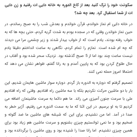
سکونت خود را ترک کنید بعد از کاخ الدوره به خانه دایی ات رفتید و زن دایی
ات از شما استقبال کرد. بعد چه شد؟
در خانه دایی ام نماز خواندم، قرآن خواندم و بعدش شب را به صبح رساندم، در
حین نماز خواندن وقتی که در سجده بودم به شدت گریه کردم، حتی بچه ها که به
خواب رفته بودند، یادم است که از خواب بیدار شدند و زیر چشمی مرا می دیدند
که چه ام شده است. نمازم را تمام کردم، نگاهی به ساعت انداختم دقیقا یادم
نیست ساعت چند بود اما از 5 صبح گذشته بود. نزدیک سحر شده بود و آفتاب در
حال طلوع کردن بود که به پایین آمدم و به رانا گفتم، ظواهر نشان می دهد که
احتمالا امروز حمله نمی کنند.
تصمیم گرفتم که دوباره به الدوره باز گردم. دوباره سوار ماشین هایمان شدیم، این
بار با دو ماشین حرکت نکردیم بلکه با سه ماشین راه افتادیم. وقتی که راه افتادیم
علی با سرعت جنون آمیزی می راند. ما هم دائما به سرعت ماشینمان اضافه می
کردیم تا به او برسیم. در این اثنا که ما به سمت الدوره می رفتیم، آژیر خطر به
صدا در آمد. اما من نشنیدم، برای این که شیشه های ماشین ما ضد گلوله و
ضخیم بود و ما نمی توانستیم چیزی بشنویم و سرعت ماشین هم زیاد بود برای
همین چیزی نشنیدم. اما رانا صدا را شنیده بود و روی ماشین را برگردانده بود و