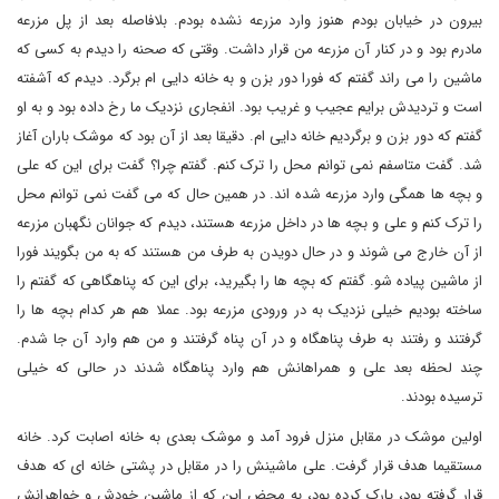
بیرون در خیابان بودم هنوز وارد مزرعه نشده بودم. بلافاصله بعد از پل مزرعه
مادرم بود و در کنار آن مزرعه من قرار داشت. وقتی که صحنه را دیدم به کسی که
ماشین را می راند گفتم که فورا دور بزن و به خانه دایی ام برگرد. دیدم که آشفته
است و تردیدش برایم عجیب و غریب بود. انفجاری نزدیک ما رخ داده بود و به او
گفتم که دور بزن و برگردیم خانه دایی ام. دقیقا بعد از آن بود که موشک باران آغاز
شد. گفت متاسفم نمی توانم محل را ترک کنم. گفتم چرا؟ گفت برای این که علی
و بچه ها همگی وارد مزرعه شده اند. در همین حال که می گفت نمی توانم محل
را ترک کنم و علی و بچه ها در داخل مزرعه هستند، دیدم که جوانان نگهبان مزرعه
از آن خارج می شوند و در حال دویدن به طرف من هستند که به من بگویند فورا
از ماشین پیاده شو. گفتم که بچه ها را بگیرید، برای این که پناهگاهی که گفتم را
ساخته بودیم خیلی نزدیک به در ورودی مزرعه بود. عملا هم هر کدام بچه ها را
گرفتند و رفتند به طرف پناهگاه و در آن پناه گرفتند و من هم وارد آن جا شدم.
چند لحظه بعد علی و همراهانش هم وارد پناهگاه شدند در حالی که خیلی
ترسیده بودند.
اولین موشک در مقابل منزل فرود آمد و موشک بعدی به خانه اصابت کرد. خانه
مستقیما هدف قرار گرفت. علی ماشینش را در مقابل در پشتی خانه ای که هدف
قرار گرفته بود، پارک کرده بود، به محض این که از ماشین خودش و خواهرانش