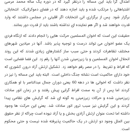
اعتدال گرا باید این مساله را درنظر گیرد که در دوره یک ساله محمد مرسی
اشتباهاتی را مرتکب شده و باید اجازه دهند که در فضای دموکراتیک انتخاباتی
برگزار شود. پس از برگزاری انی انتخابات اگر اقلیتی در مجلس داشتند که وارد
قدرت خواهند شد و اگر هم نماینده ای نداشته باشند باید از قدرت دور بمانند.
حقیقت این است که اخوان المسلمین حرکت هایی را انجام دادند که ازنگاه فردی
یک عضو اخوان می تواند درست و توجیه پذیر باشد. آنها در میادین شهرهای
مختلف تظاهرات کردند و حتی سبب ساز کشتارهای زیادی شدند که این روند
انحلال اخوان المسلمین و یا زیرزمینی شدن آنها را رقم زد. این فضا فضایی است
که افراط و تفریط را در مصر رقم خواهد زد. تشکیل ارتش آزاد درون کشوری که
خود دارای حاکمیت است نشانه جنگ داخلی است. البته باید این مساله را نیز در
نظر داشت که اخوانی ها در دهه 60 یعنی دوران جمال عبدالناصر با او همکاری
کردند اما پس از آن به سمت افراط گرایی پیش رفتند و در زمان انور سادات
زیرزمینی شده و حرکات زیرزمینی به گونه ای شد که گرایش های نظامی پیدا
کردند و این گرایش نیز سبب ترور انور سادات شد. یعنی این حرکت ها وجود
داشته اما تحت عنوان ارتش آزادی بخش و یا آزاد نبوده است چراکه از نظر حقوق
بین الملل وجود دو ارتش در یک حاکمیت پذیرفته شده نیست و حتی محکوم
است.