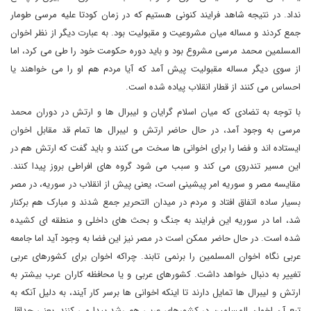
نداد. در نتیجه شاهد فرایند کنونی هستیم که در زمان کودتا علیه مرسی طومار
جمع کردند و مساله میان مشروعیت و مقبولیت بود. به عبارت دیگر از نظر اخوان
المسلمین محمد مرسی مشروع بود و باید دوره حکومت خود را طی می کرد، اما
از سوی دیگر مساله مقبولیت پیش آمد که آیا مردم هم او را می خواهند یا
احساس می کنند از قطار انقلاب پیاده شده است.
با توجه به تضادی که میان اسلام گرایان و لیبرال ها و ارتش در دوران محمد
مرسی به وجود آمد، در حال حاضر ارتش و لیبرال ها تمام قد مقابل اخوان
ایستاده اند و فضا را برای اخوانی ها سخت می کنند و باید گفت که ارتش هم در
این مسیر تندروی می کند و سبب می شود گروه های افراطی بروز پیدا کنند.
مقایسه مصر و سوریه امر پیشینی است، یعنی پیش از انقلاب در سوریه، در مصر
بسیار ساده اتفاق افتاد و مردم در میدان التحریر جمع شدند و مبارک هم برکنار
شد، اما در سوریه این فرایند به جنگ و بحث های داخلی و منطقه ای کشیده
شده است. در حال حاضر ممکن است در مصر نیز این فضا به وجود آید اما جامعه
عربی نگاه اخوان المسلمین را برنمی تابند. چراکه اخوان برای کشورهای عربی
تغییر به دنبال خواهد داشت. کشورهای عربی و یا محافظه کاران عرب بیشتر به
ارتش و لیبرال ها تمایل دارند تا اینکه اخوانی ها برسر کار آیند، به دلیل آنکه به
تبع آن اخوان المسلمین در کشورهای عربی هم رشد پیدا می کنند، یعنی حداقل