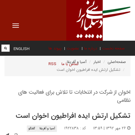
Toggle
vigation
صفحه نخست
درباره ما
عضویت
پیوند ها
ENGLISH
صفحه‌اصلی
اخبار
آسیا و آفریقا
تماس با ما
RSS
تشکیل ارتش ایده افراطیون اخوان است
اخوان از شرکت در انتخابات تا تلاش برای فعالیت های
نظامی
تشکیل ارتش ایده افراطیون اخوان است
۲۶ مهر ۱۳۹۲ | ۱۳:۵۹
کد : ۱۹۲۲۸۳۸
آسیا و آفریقا
گفتگو