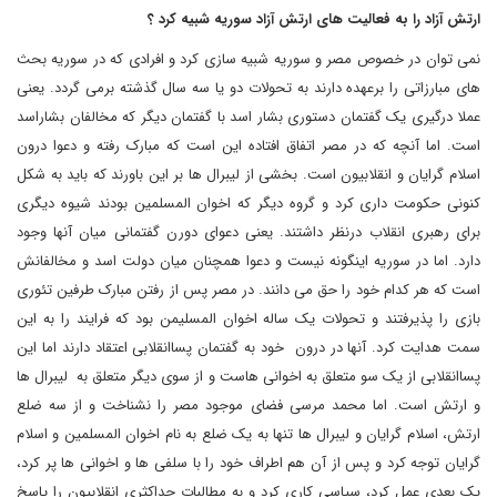
ارتش آزاد را به فعالیت های ارتش آزاد سوریه شبیه کرد ؟
نمی توان در خصوص مصر و سوریه شبیه سازی کرد و افرادی که در سوریه بحث
های مبارزاتی را برعهده دارند به تحولات دو یا سه سال گذشته برمی گردد. یعنی
عملا درگیری یک گفتمان دستوری بشار اسد با گفتمان دیگر که مخالفان بشاراسد
است. اما آنچه که در مصر اتفاق افتاده این است که مبارک رفته و دعوا درون
اسلام گرایان و انقلابیون است. بخشی از لیبرال ها بر این باورند که باید به شکل
کنونی حکومت داری کرد و گروه دیگر که اخوان المسلمین بودند شیوه دیگری
برای رهبری انقلاب درنظر داشتند. یعنی دعوای دورن گفتمانی میان آنها وجود
دارد. اما در سوریه اینگونه نیست و دعوا همچنان میان دولت اسد و مخالفانش
است که هر کدام خود را حق می دانند. در مصر پس از رفتن مبارک طرفین تئوری
بازی را پذیرفتند و تحولات یک ساله اخوان المسلیمن بود که فرایند را به این
سمت هدایت کرد. آنها در درون خود به گفتمان پساانقلابی اعتقاد دارند اما این
پساانقلابی از یک سو متعلق به اخوانی هاست و از سوی دیگر متعلق به لیبرال ها
و ارتش است. اما محمد مرسی فضای موجود مصر را نشناخت و از سه ضلع
ارتش، اسلام گرایان و لیبرال ها تنها به یک ضلع به نام اخوان المسلمین و اسلام
گرایان توجه کرد و پس از آن هم اطراف خود را با سلفی ها و اخوانی ها پر کرد،
یک بعدی عمل کرد، سیاسی کاری کرد و به مطالبات حداکثری انقلابیون را پاسخ