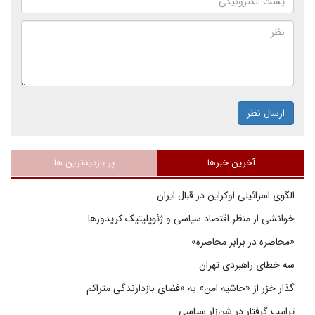
ارسال نظر
آخرین خبرها
پر بازدیدترین ها
الگوی اسرائیلی اوکراین در قبال ایران
خوانشی از منظر اقتصاد سیاسی و ژئوپلیتیک کریدورها
«محاصره در برابر محاصره»
سه خطای راهبردی تهران
گذار خزر از «حاشیه امن» به «فضای بازدارندگی متراکم
ترامپ گرفتار در شن‌زار سیاسی