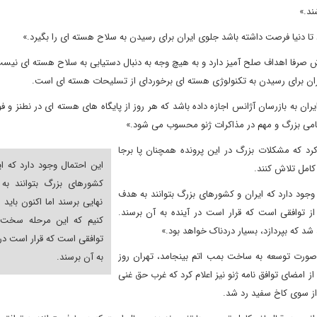
ند.»
دد تا دنیا فرصت داشته باشد جلوی ایران برای رسیدن به سلاح هسته ای را بگیرد.»
ش صرفا اهداف صلح آمیز دارد و به هیچ وجه به دنبال دستیابی به سلاح هسته ای نیس
ران برای رسیدن به تکنولوژی هسته ای برخوردای از تسلیحات هسته ای است.
ران به بازرسان آژانس اجازه داده باشد که هر روز از پایگاه های هسته ای در نطنز و ف
ین گامی بزرگ و مهم در مذاکرات ژنو محسوب می شود.»
کرد که مشکلات بزرگ در این پرونده همچنان پا برجا
این احتمال وجود دارد که ای
کامل تلاش کنند.
کشورهای بزرگ بتوانند به
 وجود دارد که ایران و کشورهای بزرگ بتوانند به هدف
نهایی برسند اما اکنون باید 
از توافقی است که قرار است در آینده به آن برسند.
کنیم که این مرحله سخت ت
د که بپردازد، بسیار دردناک خواهد بود.»
توافقی است که قرار است در 
 صورت توسعه به ساخت بمب اتم بینجامد، تهران روز
به آن برسند.
از امضای توافق نامه ژنو نیز اعلام کرد که غرب حق غنی
 از سوی کاخ سفید رد شد.