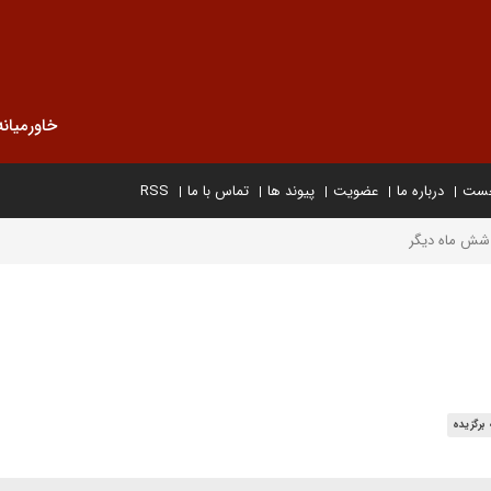
خاورمیانه
خست
درباره ما
عضویت
پیوند ها
تماس با ما
RSS
شش ماه دیگر
برگزیده