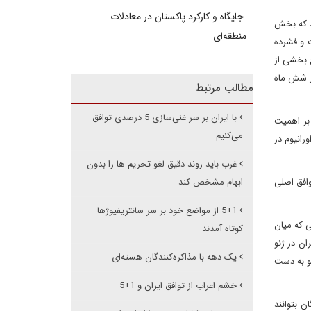
جایگاه و کارکرد پاکستان در معادلات
کید دارند که بخش
منطقه‌ای
 و فشرده
 رفع بخشی از
یتی برای برنامه هسته ای اش در نظر بگیرد. این توافق می تواند باب را برای مذاکرات بیشتر و اصلی ایران با 1+5 در شش ماه
مطالب مرتبط
با ایران بر سر غنی‌سازی 5 درصدی توافق
بر اهمیت
می‌کنیم
رانیوم در
غرب باید روند دقیق لغو تحریم ها را بدون
وافق اصلی
ابهام مشخص کند
5+1 از مواضع خود بر سر سانتریفیوژها
ی که میان
کوتاه آمدند
ان در ژنو
یک دهه با مذاکره‌کنندگان هسته‌ای
و به دست
خشم اعراب از توافق ایران و 1+5
ن بتوانند