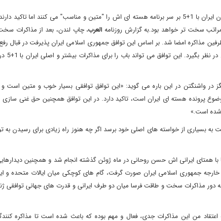
کارشناسان در واشنگتن توافق نامه امضا شده میان ایران با 1+5 بر سر برنامه هسته ای اش را "متین و مناسب" می کنند اما تا
راتب سخت تر خواهد بود.به گزارش روزنامه
العرب
، چاپ لندن، بعد از مذاکرات سخت
سته ای ژنو 3 بامداد یکشبنه میان طرفین مذاکره امضا شد. بر اساس این توافق جمهوری اسلامی ایران پذیرفت در قبال
تحریم های اقتصادی علیه آن محدود
گز در واشنگتن در این باره می گوید: «این توافق توافقی بسیار خوب و متین است و 
وع پرونده هسته ای ایران است، تاکید دارد. در این توافق همچنین حق غنی سازی او
شده است.»
نست به بسیاری از خواسته های اصلی خود برسد اگر چه هنوز راه زیادی برای رسیدن به ت
کا با همتای ایرانی اش حسن روحانی در ماه ژوئن گذشته انجام شد و همچنین دیدارهای
 خارجه جمهوری اسلامی ایران صورت گرفت، گام های کوچکی میان ایالات متحده و ایر
سه دور مذاکرات سخت و طاقت فرسا میان دو طرف ایرانی و قدرت های جهانی توافقی ژن
 اعتقاد من این مذاکرات جدی، فعال و مهم بوده که باعث شده است تا مذاکره کنندگا