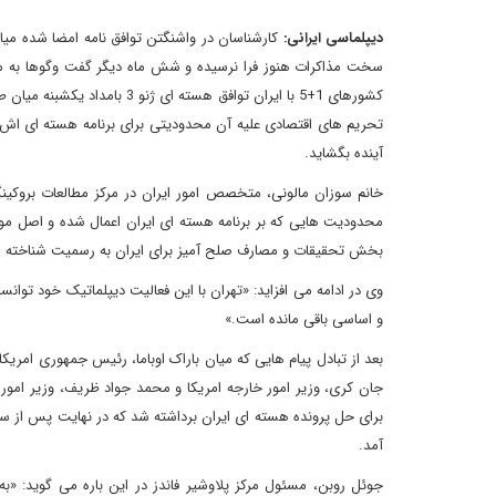
دیپلماسی ایرانی:
سخت مذاکرات هنوز فرا نرسیده و شش ماه دیگر گفت وگوها به م
کشورهای 1+5 با ایران توافق ه
آینده بگشاید.
خانم سوزان مالونی، متخصص امور ایران در مرکز مطالعات بروکین
محدودیت هایی که بر برنامه هسته ای ایران اعمال شده و اصل موض
بخش تحقیقات و مصارف صلح آمیز برای ایران به رسمیت شناخته 
وی در ادامه می افزاید: «تهران با این فعالیت دیپلماتیک خود توا
و اساسی باقی مانده است.»
بعد از تبادل پیام هایی که میان باراک اوباما، رئیس جمهوری امری
جان کری، وزیر امور خارجه امریکا و محمد جواد ظریف، وزیر امور
برای حل پرونده هسته ای ایران برداشته شد که در نهایت پس از 
آمد.
جوئل روبن، مسئول مرکز پلاوشیر فاندز در این باره می گوید: «به