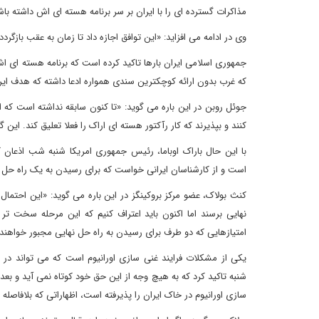
مذاکرات گسترده ای را با ایران بر سر برنامه هسته ای اش داشته باش
وی در ادامه می افزاید: «این توافق اجازه داد تا زمان به عقب بازگر
جمهوری اسلامی ایران بارها تاکید کرده است که برنامه هسته ای ا
که غرب بدون ارائه کوچکترین سندی همواره ادعا داشته که هدف ای
جوئل روبن در این باره می گوید: «تا کنون سابقه نداشته است که ای
کنند و بپذیرند که کار رآکتور هسته ای اراک را فعلا تعلیق کند. ا
با این حال باراک اوباما، رئیس جمهوری امریکا شنبه شب اذعان 
است و از کارشناسان ایرانی خواست که برای رسیدن به یک راه حل 
کنث بولاک، عضو مرکز بروکینگز در این باره می گوید: «این احتمال
نهایی برسند اما اکنون باید اعتراف کنیم که این مرحله سخت تر 
امتیازهایی که دو طرف برای رسیدن به راه حل نهایی مجبور خواهند ش
یکی از مشکلات فرایند غنی سازی اورانیوم است که می تواند در
شنبه تاکید کرد که به هیچ وجه از این حق خود کوتاه نمی آید و بعد 
سازی اورانیوم در خاک ایران را پذیرفته است، اظهاراتی که بلافاصله