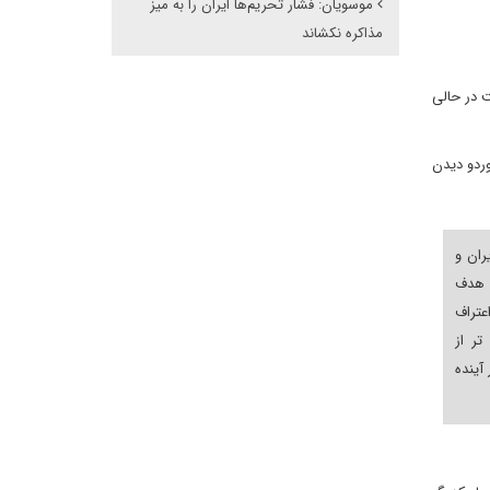
موسویان: فشار تحریم‌ها ایران را به میز
مذاکره نکشاند
ت در حالی
وردو دیدن
ران و
 هدف
اعتراف
ر از
آینده