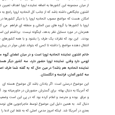
از میان مجموعه این کشورها به اضافه نماینده اروپا اهداف تعیی
اشتون جایگاهی داشته باشد که از جانب کل اتحادیه اروپا راجع به 
امکان هست که مواضع مصوب اتحادیه اروپا را با دیگر کشورها در می
اروپا با کشورها یا گروه های بین المللی و منطقه ای فراهم می ک
همزمان در مورد مسایل نظر بدهد، اینگونه نیست. برداشتم این است
بودند، این بود که نظرات یک طرف را بشنود و با همه کشورهای 
انتقال دهنده مواضع را داشته تا کسی که بتواند نقش موثر در پیش
خانم اشتون نماینده اتحادیه اروپا است و در میان اعضای گروه 
لزومی دارد وقتی نماینده اروپا حضور دارد، سه کشور دیگر هس
نماینده اتحادیه هم باشد؟ در عین حال که به گفته شما طرف اصل
سه کشور آلمان، فرانسه و انگلستان
.
این موضوع درستی است. اگر یادتان باشد کل موضوع هسته ای ما
که آمریکا به دنبال بهانه برای گسترش حضورش در خاورمیانه بود. آم
و عراق بوده و مترصد و اعلام کرده بود که در پی این است وضعیت
دنبال کند. به همین دلیل این موضوع توسط ماجراجویی های نومحا
بعدی در آمریکا شد. اینکه امروز مدعی اصلی که به غلط این ادعا را