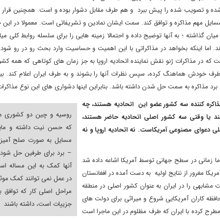
ن شده و تصویب شده را پیش ببرد و هم طرف مقابل دشوار بوده و است. همچنین قرار ن
مسایل مهم مذاکره و توافق کند. سمت ایشان نمادین و تشریفاتی است. معمولا در این ج
ان گذاشته ؛ به آنها توضیح داده و احتمالا زمینه هایی را برای سلسله روابط کلی میا
ند. اما اینکه بخواهد در مذاکراتی با این اهمیت و حساسیت وارد بحث رو در رو شود،
 که در مذاکرات ژنو نقش نماینده اتحادیه اروپا به جز زمان های کوتاهی که همه کش
طرف خودش هماهنگ کرده، سپس نظرات آنها را بشوند و به طرف ایران اعلام کند. ب
 برد مذاکره به سمت حل شدن داشته باشد. بنابراین اینها دشواری های این نوع مذاکرا
مذاکره کننده سه کشور عضو این اتحادیه هستند، چه
روسیه و چین دو کشوری ه
تند یا وقتی سه کشور اصلی اتحادیه حاضر هستند،
که حسن نیت داشته و مایل
ی دعوای مصنوعی آمریکاست. نه اتحادیه اروپا و نه
مسایل به صورت صلح آمیز 
– برد برای طرفین حل شود. 
 زمانی در سطح جهانی توسط آمریکا اشاعه داده شد
آنها کمک به این مساله اس
ریکا مغرور از نتایج اولیه به دست آمده در افغانستان
در عمل نمی توانند کمک موث
 مشابهی را در ایران به عنوان کشور اصلی در منطقه
مراحل اصلی کار که توافق ب
فظه کاران آمریکایی شروع و میراثی برای دولت های
جزییات است، داشته باشند
 مطرح کرده با ایران که طرف مظلوم در این ماجرا است