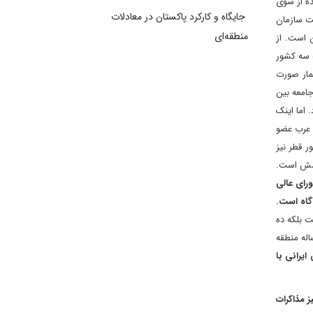
ایه شده از سوی
جایگاه و کارکرد پاکستان در معادلات
+5، از پنج عضو دایم شورای امنیت سازمان
منطقه‌ای
 است. از
ته پیشنهادی در سال ۲۰۰۸ اشاره کرد. گاهی به سه کشور
ته و مذاکرات پرشمار صورت
جامعه بین
 المللی هم بود. اما اینک
ی عرب عضو
 کند. برخی مسئولان کشور قطر نیز
پرسش است.
نی در شورای عالی
 بلکه ده
اله منطقه
یرانی با
ر طرف مذاکره کننده، اکنون ایران با 6 کشور بر سر میز مذاکرات