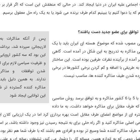
جماعی علیه ایران در دنیا ایجاد کند. در حالی که منطقش این است که اگر قرار بر
 که یا دعوا کنیم یا ببینیم کدام طرف برنده می شود یا به یک راه حل معقول برسیم. 
 توافق برای عضو جدید دست یافتند؟
پس از آنکه مذاکرات به 
ی مصوب شده که موضوع هسته ای ایران باید با یک
لاریجانی سپرده شد، بردا
نی مذاکره به تدریج به این شکل در آمده است. گاهی
این بود که سه کشور اروپایی
 آمده از برآینده نظرات طرفین بوده است. این ساختار
و ظرفیت سیاسی لازم برای ا
 5 عضو دایم شورای امنیت به طریقی با اضافه و کم کردن برخی کشورها در برخی
شدن توافقات و مذاکرا
ترده شدن طیف مذاکره کننده ها، مناسب نیست.
ندارند. به همین دلیل بای
مذاکره کننده گسترده تر ش
این توانایی ایجاد شود
اینکه جمهوری اسلامی ایران بخواهد برای حل یک بحران مصنوعی با 5 یا 6 کشور مذاکره و به توافق برسد روش مناسبی
 طرف مقابل برای مذاکره خواهد داشت، به ما داده
ره ای از مواضع اعضای طرف مقابل است بهره برداری کرد اما در یک ارزیابی کلان ا
عی اصلی مذاکره کنید و اگر راه حلی برای به نتیجه رسیدن نیز وجود داشته باشد، بر ا
 طرف مذاکره کننده شما وسیع تر بوده و افرادی هم باشند که با طرف شما هم نظر بوده 
ل دومی که به اندازه همین مساله کار را دشوار می کند، تبلیغات رسانه ای و علنی