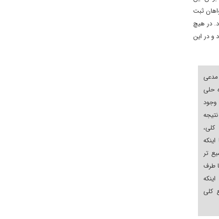
واهان ثبت
د. در هیچ
و در این
مدعی
ه حلی
 وجود
نتیجه
کلی،
اینکه
یع تر
ا طرف
ینکه
ع کلی