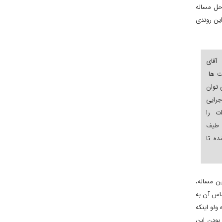
 حل مساله
این روندی
آقای
شت ها
 توان
جرایی
ت را
د طیف
ده تا
ین مساله،
ساس آن به
ولو اینکه
 بودن این