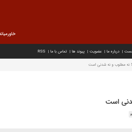
خاورمیانه
خست
درباره ما
عضویت
پیوند ها
تماس با ما
RSS
و