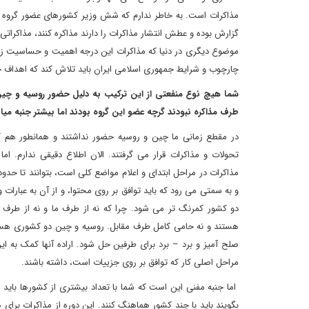
مذاکرات است. به خاطر ندارم که شش وزیر کشورهای عضور گروه
گزارش بوده و عطش انتشار مذاکرات را دارند مذاکره کنند، مذاکراتی
موضوع دیگری در دنیا که مذاکرات این درجه اهمیت و حساسیت زی
چارچوب و شرایط جمهوری اسلامی ایران باید تلاش کند که اهداف خو
شما هیچ نوع منفعتی از این ترکیب به دلیل حضور روسیه و چین
طرف مذاکره نبودند گرچه عضو این گروه بودند اما بیشتر جنبه میان
در مقطع زمانی ما چین و روسیه حضور نداشتند و همانطور هم که
تحولات و مذاکرات قرار می گرفتند. الان اطلاع دقیقی ندارم. ا
مذاکرات در مراحل ابتدای و اعلام مواضع کلی است، بتوانند تا حد
و به سمتی می رود که باید توافق بر روی محتوا، و از آن به عبا
دو کشور کمرنگ تر می شود. چرا که نه از طرف ما و نه از طرف 
هستند و نه حامی کامل طرف مقابل. روسیه و چین دو کشوری هست
صلح آمیز و برد – برد برای طرفین حل شود. اراده آنها کمک به ا
مراحل اصلی کار که توافق بر روی جزییات است، داشته باشند.
اما جنبه مفنی این است که شما با تعداد بیشتری از کشورها باید
بگویند باید با چند کشور هماهنگ کنند. این دوره از مذاکرات برای 