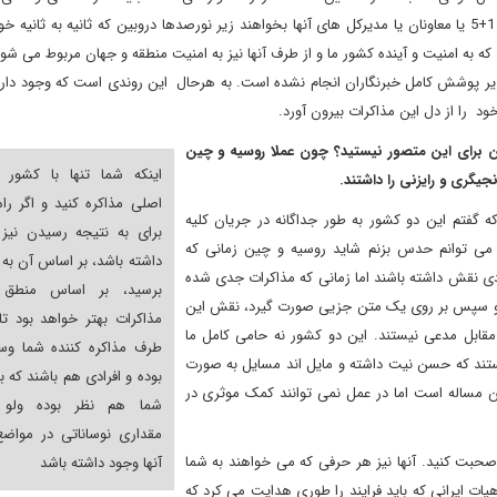
5+1
یا معاونان یا مدیرکل های آنها بخواهند زیر نورصدها دروبین که ثانیه به ثانیه خ
 که به امنیت و آینده کشور ما و از طرف آنها نیز به امنیت منطقه و جهان مربوط می شو
ر پوشش کامل خبرنگاران انجام نشده است. به هرحال این روندی است که وجود دارد 
د را از دل این مذاکرات بیرون آورد.
 برای این متصور نیستید؟ چون عملا روسیه و چین
اینکه شما تنها با کشور 
جیگری و رایزنی را داشتند.
اصلی مذاکره کنید و اگر را
 گفتم این دو کشور به طور جداگانه در جریان کلیه
برای به نتیجه رسیدن نیز
ما می توانم حدس بزنم شاید روسیه و چین زمانی که
داشته باشد، بر اساس آن به 
ودی نقش داشته باشند اما زمانی که مذاکرات جدی شده
برسید، بر اساس منطق 
رات و سپس بر روی یک متن جزیی صورت گیرد، نقش این
مذاکرات بهتر خواهد بود تا 
مقابل مدعی نیستند. این دو کشور نه حامی کامل ما
طرف مذاکره کننده شما وس
ند که حسن نیت داشته و مایل اند مسایل به صورت
بوده و افرادی هم باشند که ب
ین مساله است اما در عمل نمی توانند کمک موثری در
شما هم نظر بوده ولو ا
مقداری نوساناتی در مواض
 صحبت کنید. آنها نیز هر حرفی که می خواهند به شما
آنها وجود داشته باشد
هیات ایرانی که باید فرایند را طوری هدایت می کرد که