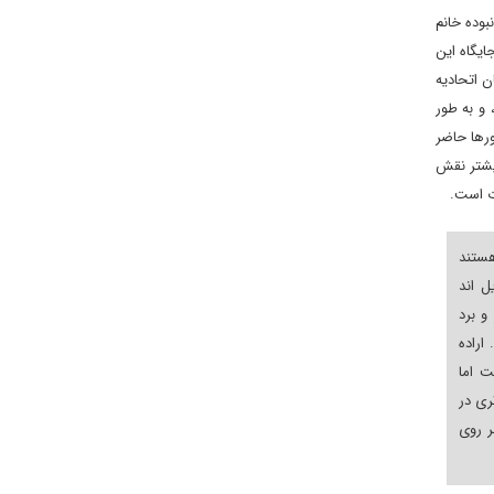
بوده خانم
ایگاه این
ن اتحادیه
 و به طور
ورها حاضر
یشتر نقش
ت است.
ستند
 اند
و برد
اراده
ت اما
ری در
ر روی