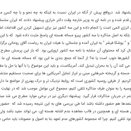
ن از سال 81 توسط طرف مقابل پیشنهاد شد. درواقع پیش از آنکه در ایران نسبت به اینکه به چه نحو و با چه کس
دم شده و در نامه ای به وزیر خارجه وقت دکتر خرازی پیشنهاد دادند که ایران سلسله
طعنامه سپتامبر 2003 آژانس بین المللی انرژی اتمی است را انجام داده و این سه کشور نیز برای تسهیل کردن این اقدامات
 بلکه به اصل مذاکره با سه کشور پیرو مساله هسته ای پاسخ مثبت داده شود که با ای
 " یوشکا فیشر " به ایران آمده و جلساتی با هیات ایران به ریاست آقای روحانی برگزار 
سال کرد که محتوای آن مشابه با نامه سه کشور اروپایی بود. که باز این پرسش مطرح 
شورها خوب است یا نه؟ از آنجا که جمع بندی ما این بود که مساله هسته ای ما 
 کند آن را به بحران تبدیل کند، آمریکاست، و باید این موضوع را با آنها یا حل یا مقاب
اه جسته و گریخته خبرهایی مبنی بر ابراز تمایل آمریکایی ها برای صحبت مستقیم منت
یم. از طرفی روسیه کشوری است که روابط نزدیک تر و درک بهتری از مواضع ما دارد
وسیه را به عنوان طرف مذاکره تلقی کنیم، مجموع این عوامل موجب شد که در نهایت م
مر در جریان مذاکرات قرار گیرد. پیشنهاد دیگری نیز در برخی موارد مطرح می شد مبنی
تعدها هم حضور داشته باشد اما طی بررسی های به این نتیجه رسیده شد که حضور
 هسته ای و همچنین در قالب معاهده عدم اشاعه هسته ای، می تواند مفید باشد ولی 
خود تلقی کنیم. چرا که مجموعه کشورهای عدم تعهد بنا به اصول و مصوبات باید حامی ما