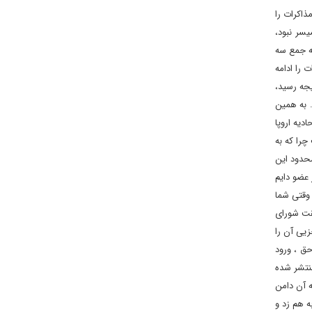
ذاکرات را
یسر نبود،
ه جمع سه
 را ادامه
یجه رسید،
. به همین
دیه اروپا
چرا که به
محدود این
وع کشورهای مذاکره کننده، گروه 3+3 یا همان 1+5 شکل گرفت. مفهوم هم این است 5 کشور عضو دایم
 وقتی شما
فقت شورای
ک تغییرات جزیی آن را
ق ، ورود
منتشر شده
 آن دامن
ه هم زد و