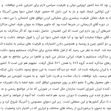
 بود که سه کشور اروپایی توان و ظرفیت سیاسی لازم برای اجرایی شدن توافقات و م
 این توانایی ایجاد شود و باز به این دلیل که حضور طرف اصلی دعوا یعنی آمریکا م
ه به طرف مقابل ظرفیت بیشتری برای عملیاتی کردن توافق های احتمالی را می دهد، ب
ر دوره آقای لاریجانی در خبرها آمده بود که خاویر سولانا به عنوان طرف اصلی مذاکرات
خبرهای آن روز دارم این است که این اطمینان حاصل نشده بود که اگر مذاکرات به نت
ای سولانا نماینده آنها بود و آیا طرف اصلی دعوا نیز آن را قبول خواهد داشت یا نه
 دو کشور چین و روسیه و همچنین دادن اختیارات و ظرفیت های بیشتر به نماینده اتحا
 شد. البته به نظر می رسید که از قبل علاقه مندی برای مذاکرات مستقیم وجود داشت 
برای مذاکرات مستقیم با هیات ایرانی منتشر می شود و ظاهرا در برخی مقاطع به طور 
مذاکرات انجام شد. با این همه پس از ورود آمریکا به مجم
 با ایران پذیرفته شده اند. البته دو دیدگاه نسبت به این جمع وجود داشت؛ یکی اینکه
اهم برسید، باید توافقات با یک صلابت و قدرت اجرا شود و به صورت تلویحی نیز موا
امنیت را دارید؛ گرچه شورای امنیت 10 عضو غیر دائم هم دارد اما به طور معمول وقتی 5 عضو دائم بر روی موضوعی توافق کنند، بقیه اعضا با ی
کننده ایران شورای امنیت سازمان ملل است در صورتی که ما در مواضع رسمی و به ح
اه مطرح شده این وضعیت تا دوران جدید هم ادامه داشت. اما آنچه از شواهد و اخبار 
تا دیگر کشورها و این منطقی است. زیر این دعوای مصنوعی را آمریکا شروع کرد و به
 به نحوی با برخورداری از رسانه های مختلف و ابزاری که در اختیار دارد وضعیت را ب