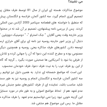
می نشیند؟
موضوع مذاکرات هسته ای ایرا
تصمیم گیری انجام گیرد، سه کشور آلمان، فرانسه و انگلستان پیش ق
که منطبق با خواسته های ق
کردند. پس از بررسی نامه پیشنهادی، تصمیم بر آن شد نه در محتوا
وزیر خارجه وقت یعنی آقایان " جک استراو "، " دومینیک دوویلپن " و
دنبال آن وزیر امور خارجه روسیه نیز نامه ای برای آقای خرازی ار
توسعه دادن کشورهای طرف مذاکره یعنی روسیه و همچنین دیگر ک
مصنوعی بوده و مطرح کننده این دعوا که آن را جهانی کرده و تلاش می
از طرفی بنا نبود با آمریکایی ها صحبتی صورت بگیرد _ گرچه گه گ
از این رو طرف غرب را به نیت طرف دعوا، طرف خودمان محسوب کرد
این است که مواضع خصمانه ای ندارد. به همین دلیل نیز توانیم ر
سه کشور آلمان، فرانسه و انگلستان انجام و روسیه نیز به طور مست
شاید مناسب باشد، نماینده ای از طرف کشورهای عضو جنبش غیرم
عدم تعهد هم از لحاظ مواضع اصولی و به طور عام در مورد مسایل
این گزینه خوبی نبود زیرا نمی توانستیم عدم تعهد را طرف مذاکره 
مقابل ما. پس این موضوع هم منتفی شد.