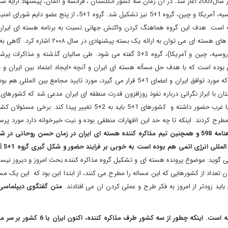
: مذاکرات هسته ای ایران و غرب در سال2003 آغاز شد. در آن زمان سه کشور انگلستان ، فرانسه و آلمان، پیشنهاد ار
ایران را بررسی کردند و نهایتاً در سال 2006 میلادی، با پیوستن روسیه، آمریکا و چین، گروه 1+5 نیز تشکیل شد. گروه 1
یافته است. هدف این گروه هماهنگ کردن واکنش جهانی نسبت به برنامه هسته ای ایران
جمله اقدامات این گروه برای حصول توافق با ایران در زمینه فعالیت های هسته ای می توان به ارائه یک بس
اروپایی (بریتانیا، فرانسه و آلمان) در برابر سه کشور غیر اروپایی (روسیه، چین و آمریکا)، گروه 3+3 گفته می شود. طی سالیان گذش
بوده است که با هدف حل مسأله هسته ای ایران و آنچه «ایجاد اعتماد بین ایران و 
الملل» نامیده می شود، ارایه شده است. طی ده سال گذشته آنچه که مورد توافق ایران و اعضای 1+5 قرار می گیرد، مورد تایید مجامع بین
ان با ابراز نگرانی درباره نفوذ روزافزون قدرت منطقه ای ایران مدعی شد که کشورها
شورای همکاری خلیج فارس هم باید در مذاکرات هسته ای تهران با غرب حضور داشته و کشورهای 1+5 باید به 2+5 تغییر پیدا
مطرح کردند. اینکه تا چه حد این اظهارات منطقی بوده و نیت خیرخوانه دارد مورد 
برای پاسخ به این پرسش به سراغ عضو سابق تیم مذاکراتی قطعنامه 598 و همچنین تیم مذاکره کننده هسته ای ایران در زمان حسن روحا
انرژی اتمی هم بوده است به خوبی بر فرایند حضور و شکل گیری گروه 1+5 آگاه است.
گوید: موضوع پرونده هسته ای و تشکیل گروه مذاکره کننده بحث امروز و دیروز نیست
ن تعداد از کشورهایی که این مساله را مطرح می کنند، از ابتدا این بود که این یک مس
د زودتر از امروز به فکر طرح و عملی کردن ان می افتادند.
متن گفتگوی دیپلماسی ا
فرایند تاریخی تشکیل گروه کشورهای مذاکره کننده با ایران چگونه است. اینکه چطور از سه کشو