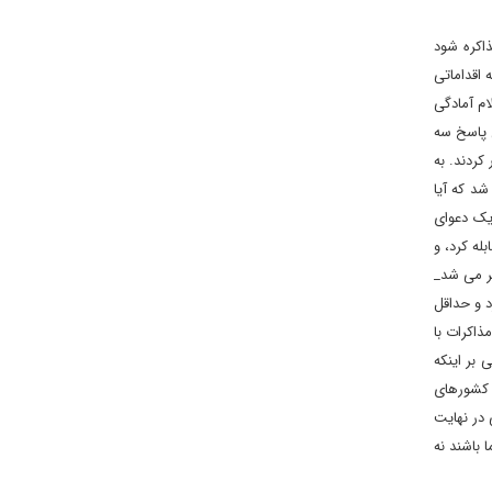
ی مذاکره شود
 اقداماتی
 اعلام آمادگی
ن پاسخ سه
کردند. به
شد که آیا
یک دعوای
له کرد، و
شر می شد_
 و حداقل
ذاکرات با
 بر اینکه
 کشورهای
در نهایت
 باشند نه