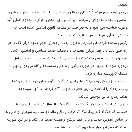
شویم.
وی درباره حقوق مردم کُردستان در قانون اساسی عراق اشاره کرد: ما بر سر قانون
اساسی با بغداد به توافق رسیدیم . بر اساس این قانون، عراق با دو قوم اصلی کُرد
و عرب شناخته می شود و به صراحت در مقدمه قانون اساسی آمده است که
پایبندی به آن شرط تحقق عراقی یکپارچه است.
رئیس منطقه کردستان درباره راه برون رفت از بحران های جدید عراق گفت: هر
راه حلی باید با درنظر گرفتن تغییرات و واقعیات جدید سیاسی و امنیتی اتخاذ
شود و ریشه و اساس مشکلات نیز سیاسی هستند نه نظامی و باید با عوامل
برخورد شود نه نتایج. در صورت یافتن راه حلی مناسب آن گاه می توان بهتر با
مسئله تروریسم مبارزه کرد.
مسعود بارزانی درباره رویدادوهای اخیر در گفت وگو با جان کری اعلام کرد: ما
پیشتر بغداد را از احتمال بروز خطرات کنونی آگاه کردیم اما آنها نسبت به
هشدارهای ما بی توجهی کردند.
بارزانی در ادامه سخنانش گفت: بعد از گذشت 10 سال در انتظار این پاسخ
هستیم که چگونه گام برداریم؟ اگر فرصتی باقی مانده باشد باید شیعیان و سنی ها
بر اساس اصولی جدید و با در نظر گرفتن واقعیت جدید کار کنند و در این صورت
است که مقابله و مبارزه با ترور آسانتر خواهد شد.