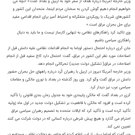
وزیر خارجه آمریکا درباره هدف از سفر خود به اربیل و بغداد گفت:« آنچه می
خواهیم انجام دهیم گوش کردن به سخنان مردم اینجا، متحدان این کشور و
کشورهای شریک با رویکردی متفکرانه و احتیاط آمیز برای انجام اقدامی مفید
برای حل بحران عراق است.»
وی تاکید کرد راهکارهای نظامی به تنهایی کارساز نیست و ما باید به دنبال
راهکاری سیاسی باشیم.
جان کری درباره احتمال دستور اوباما به انجام اقدامات نظامی علیه داعش قبل از
اصلاحات مورد نظر این کشور در عراق، گفت: احتمال دارد کاخ سفید قبل از انجام
اصلاحات در عراق( تشکیل دولت جدید) تحرکاتی انجام دهد.
وزیر خارجه آمریکا دیروز در اربیل با رهبران کُرد درباره راههای حل بحران حضور
داعش در عراق گفت وگو کرد. وی روز گذشته در بغداد با نوری مالکی و مقامات
سیاسی عرب نیز دیدار کرد.
کری در بغداد گفت که مالکی پایبندی خود به جدول زمان بندی قانونی را تأکید
کرده است و افزود که مالکی با قاطعیت بر تشکیل دولت جدید در اول ماه ژوئیه
تأکید کرده است و تأکید کرد که ایالات متحده به تصمیم رهبران سیاسی عراق
احترام می گذارد و هیچ پیش شرطی درباره کسانی که در دولت شرکت می کنند
تعیین نمی کند.
وی گفت که اوباما پیش از این اعلام کرده که حاضر به دخالت نظامی مستقیم در