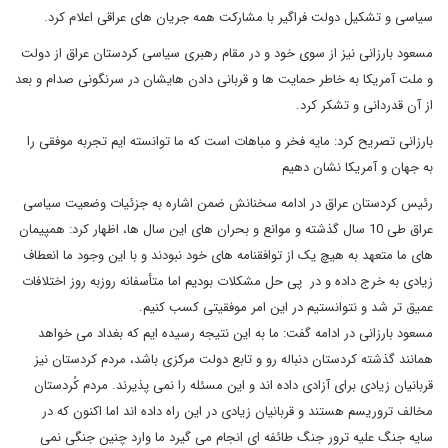
سیاسی و تشکیل دولت فراگیر با مشارکت همه جریان های عراقی اعلام کرد.
مسعود بارزانی نیز از سوی خود و در مقام رهبری سیاسی کردستان عراق از دولت
و ملت آمریکا به خاطر حمایت ها و قربانی دادن هایشان در سرنگونی صدام و بعد
از آن قدردانی و تشکر کرد.
بارزانی تصریح کرد: مایه فخر و مباهات است که ما توانسته ایم تجربه موفقی را
به جهان و آمریکا نشان دهیم
رئیس کردستان عراق در ادامه سخنانش ضمن اشاره به جزئیات وضعیت سیاسی
عراق طی 10 سال گذشته و موانع و بحران های این سال ها، اظهار کرد: همپیمان
های ما متعهد به هیچ یک از توافقنامه های خود نبودند و با این وجود ما انعطاف
زیادی به خرج داده و در پی حل مشکلات بودیم اما متأسفانه روزبه روز اختلافات
عمیق تر شد و نتوانستیم در این امر موفقیتی کسب کنیم.
مسعود بارزانی در ادامه گفت: ما به این نتیجه رسیده ایم که بغداد می خواهد
همانند گذشته کردستان دنباله رو و تابع دولت مرکزی باشد، مردم کردستان نیز
قربانیان زیادی برای آزادی داده اند و این مسئله را نمی پذیرند. مردم کُردستان
مخالف تروریسم هستند و قربانیان زیادی در این راه داده اند اما اکنون که در
سایه جنگ علیه ترور جنگ طائفه ای انجام می گیرد ما وارد چنین جنگی نمی