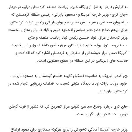
به گزارش فارس به نقل از پایگاه خبری ریاست منطقه کردستان عراق، در دیدار
«جان کری» وزیر خارجه آمریکا و «مسعود بارزانی» رئیس منطقه کردستان که
نوشیروان مصطفی رهبر جنبش تغییر، نیچروان بارزانی رئیس دولت کردستان
عراق، برهم صالح عضو دفتر سیاسی اتحادیه میهنی، قباد طالبانی معاون نخست
وزیر کردستان عراق، فواد حسین رئیس نهاد ریاست منطقه و فلاح
مصطفی،مسئول روابط خارجه کردستان عراق حضور داشتند، وزیر امور خارجه
آمریکا ضمن ابراز خوشحالی از سفرش به کردستان اشاره کرد که اقدامات و
فعالیت های زیربنایی در این منطقه در سطح مطلوبی است.
وی ضمن تبریک به مناسبت تشکیل کابینه هشتم کردستان به مسعود بارزانی،
افزود: دولت باراک اوباما دیدگاه مثبتی نسبت به اقدامات زیربنایی انجام شده در
کردستان عراق دارد.
جان کری درباره اوضاع سیاسی کنونی عراق تصریح کرد که کشور از قوت گرفتن
تروریست ها در عراق نگران است.
وزیر خارجه آمریکا آمادگی کشورش را برای هرگونه همکاری برای بهبود اوضاع