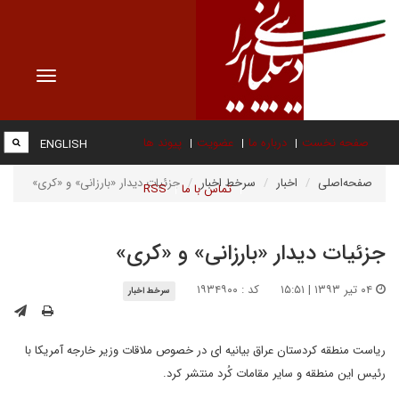
Toggle
vigation
صفحه نخست
درباره ما
عضویت
پیوند ها
ENGLISH
صفحه‌اصلی
اخبار
سرخط اخبار
جزئیات دیدار «بارزانی» و «کری»
تماس با ما
RSS
جزئیات دیدار «بارزانی» و «کری»
۰۴ تیر ۱۳۹۳ | ۱۵:۵۱
کد : ۱۹۳۴۹۰۰
سرخط اخبار
ریاست منطقه کردستان عراق بیانیه ای در خصوص ملاقات وزیر خارجه آمریکا با
رئیس این منطقه و سایر مقامات کُرد منتشر کرد.