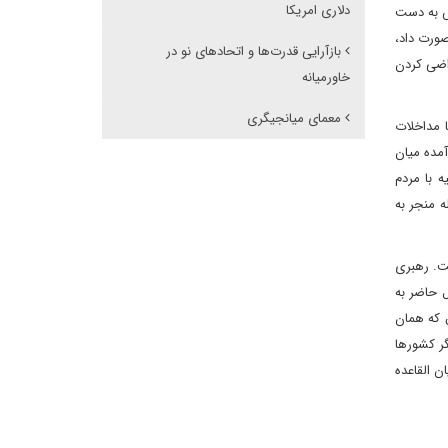
دلاری امریکا
لش به دست
وریه صورت داد،
بازآرایی قدرت‌ها و اتحادهای نو در
راضی کردن
خاورمیانه
معمای میانجیگری
ت با مداخلات
مده میان
ه با مردم
 منجر به
ت. رهبری
 حاضر به
ق که همان
ر کشورها
ن القاعده