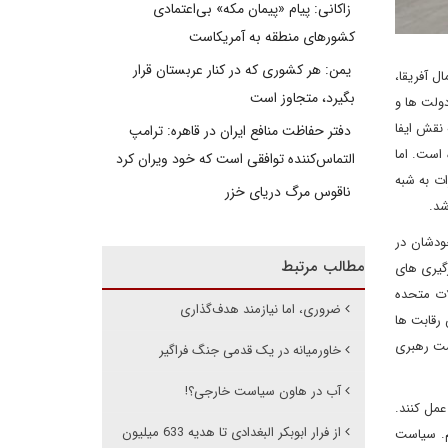
زاکانی: پیام «پیمان مکه» بی‌اعتمادی
کشورهای منطقه به آمریکاست
یمن: هر کشوری که در کنار عربستان قرار
ل آفریقا،
بگیرد، متجاوز است
دولت ها و
نقش ایفا
دفتر حفاظت منافع ایران در قاهره: ترامپ
است. اما
التماس‌کننده توافقی است که خود ویران کرد
ت به شبه
ناقوس مرگ دریای خزر
شد.
ودشان در
مطالب مرتبط
گیری های
ات متحده
ضروری، اما نیازمند هدف‌گذاری
 رقابت ها
ست رهبری
خاورمیانه در یک قدمی جنگ فراگیر
آب در هاون سیاست خارجی؟!
عمل کنند.
از فرار ابوبکر البغدادی تا هدیه 633 میلیون
م. سیاست