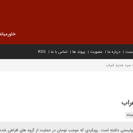
خاورمیانه
خست
درباره ما
عضویت
پیوند ها
تماس با ما
RSS
سرد جدید اعراب
راب
یانه
وپولیستی داشته است. رویکردی که موجب نوسان در حمایت از گروه های افراطی شد