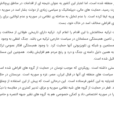
 منطقه شده است، اما اعتبار این کشور به عنوان نتیجه ای از اقدامات در مناطق پرچا
 بعد از آن که حزب عدالت و توسعه در سال 2002 به قدرت رسید، حمایت های مالی، دیپلماتیک و سیاسی زیادی از دولت بشار اسد در س
ه ایفا کرده است. با عدم تمایل به مداخله ی نظامی در سوریه و عدم توانایی برای 
 های افراطی مخالف اسد در خاک خود، بست.
2013 عبدالفتاح السیسی، دولت ترکیه مخالفتش با این اقدام را اعلام کرد. ترکیه دارای تاریخی طولانی از مخالف
 تامین همبستگی مسلمانان در سیاست خارجی ترکیه می باشد. جنگ لفظی به وجود آ
المسلمین و شبکه ی تلویزیونی آنها حمایت کرد. با وجود همبستگی افکار عمومی ترکی
به همین دلیل دامنه ی جنگ و درد و رنج مردم هم افزایش یافت. همچنین این مسئله
رائیل شده است.
لیستی داشته است. رویکردی که موجب نوسان در حمایت از گروه های افراطی شده اس
سیاست های منطقه ای آنها در قبال ایران، مصر، غزه و سوریه است. عربستان در حال
ندپایه به این کشور فرستاده است. این درحالی است که پیش از این استفاده از چما
طر در حمایت از گروه های شبه نظامی سوریه و عراق، تدبیر کمتری در مقایسه با دیگ
را در سوریه اختصاص داد و کمکی خصوصی هم به گروه های نظیر جبهه النصره و حامیا