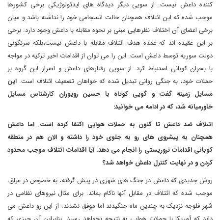
کننده داعش نیست. از سویی دیگر دیدگاه های ایدئولوژیکی برخی کشورها
موجب شده که این ائتلاف همچنان حالت انسجامی خود را نداشته باشد و میان
برخی اعضای آن اختلاف نظرهایی مبنی بر نحوه مقابله با داعش وجود دارد. برخی
بر این عقیده اند که عمده هدف ائتلاف مقابله با داعش نیست،بلکه سرنگونی
دولت سوریه توسط داعش است. این را می توان از اقدامات اخیر ترکیه در مواجه
با بحران کوبانی استنباط کرد. از سویی رفتارهای داعش و اصرار این گروه بر
حملات خود، به جنگی روانی تبدیل شده که خواهان تضعیف ائتلاف است.
این
مسایل زمینه گفت و گویی کوتاه با حسین رویوران کارشناس مسایل
خاورمیانه شد، که در ادامه می خوانید:
ائتلاف ضد داعش تا کنون به حملات هوایی اکتفا کرده است. اما داعش
همچنان به پیشروی های رو به جلوی خود را داشته و الان هم در منطقه
کوبانی اقدامات تروریستی را انجام می دهد. آیا اقدامات ائتلاف موجب محدود
کردن و در نهایت کنترل داعش خواهد شد؟
روش جدیدی که داعش در جنگ های شهری در پیش گرفته، به خصوص در عراق،
موجب شده که ائتلاف در مقابل آنها ناکام بماند. برای مثال نیروهای نظامی در
شهر فلوجه نزدیک به چندین ماه جنگیدند اما موفق نشدند. از این رو داعش می
داند که آمریکا با حملات هوایی به نتیجه نخواهد رسید. بنابراین آن چیزی که