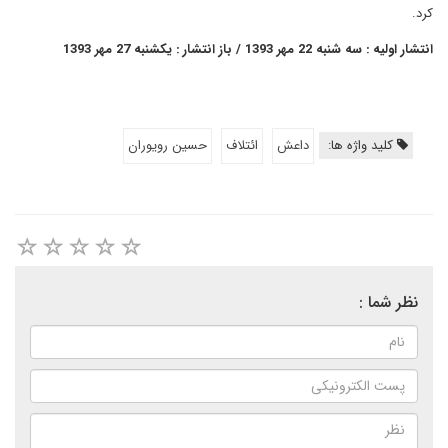
کرد.
انتشار اولیه : سه شنبه 22 مهر 1393 / باز انتشار : یکشنبه 27 مهر 1393
کلید واژه ها:
داعش
ائتلاف
حسین رویوران
نظر شما :