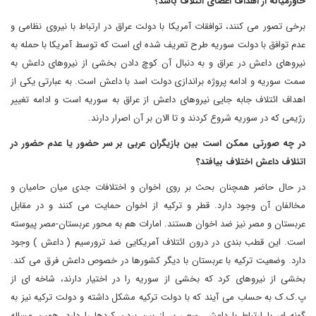
خاورمیانه از اهداف اعضای ائتلاف باشد؟
برخی تصور می کنند، توافقات آمریکا با دولت عراق در ارتباط با نیروی نظامی و
عدم توافق با دولت سوریه طرح تعریف شده ای است که توسط آمریکا با حمله به
نیروهای داعش در عراق و به دنبال آن کوچ دادن بخشی از نیروهای داعش به
سمت سوریه و ادامه پروژه براندازی دولت اسد با داعش است. به عبارتی یکی از
اهداف ائتلاف جابه جایی نیروهای داعش از عراق به سوریه است و ادامه تغییر
رژیمی که در سوریه شروع کردند و تا الان بر آن اصرار دارند.
در چه صورتی ممکن است بین بازیگران عربی بر سر حضور یا عدم حضور در
اتئلاف داعش اختلاف بیافتد؟
در حال حاضر همچنان بحث بر روی اخوان و اختلافات جدی میان حامیان و
مخالفان آن وجود دارد. قطر و ترکیه از اخوان حمایت می کنند و در مقابل
عربستان و مصر نیز ضد اخوان هستند. امارات هم به محور عربستان-مصر پیوسته
است. این قطب بندی در درون ائتلاف آمریکایی ضد ترورسیم ( داعش ) وجود
دارد. وضعیت ترکیه با عربستان با دیگر کشورها در خصوص داعش فرق می کند.
بخشی از نیروهای کرد که بخشی از سوریه را در اختیار دارند، شاخه ای از
پ.ک.ک به حساب می آیند که با دولت ترکیه مشکل داشته و دولت ترکیه نیز به
گونه ای با ارتباط با داعش، سعی بر از بین بردن کردها را دارد. همین مساله