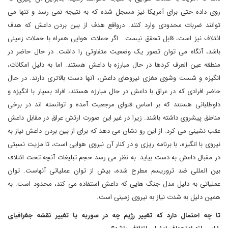
روی داده حتی برای آمریکا نیز مسجل شده که به نتیجه نمی رسد و تنها می
توانند ضربات محدودی وارد کنند. درواقع هدف از بین بردن داعش که هدف
ائتلاف نیز است، قابل تحقق نیست. اگر حملات هوایی همراه با حملات زمینی
باشد، آنگاه می توان تصور یک وضعیت متفاوتی را داشت. در حال حاضر در
منطقه عین العرف کردها در حال مبارزه با داعش هستند. اما به دلیل امکانات،
انگیزه و شست وشوی مغزی نیروهای داعش، آنها دست بالاتری دارند. در حال
حاضر افرادی که در عراق با داعش در حال مبارزه هستند، افراد بسیار با انگیزه و
داوطلبانی هستند که بر اساس فتوای مرجعیت آمده و توانسته اند در برخی
مناطق پیشروی داشته باشند. زیرا در غیر این صورت ارتش عراق در مقابل داعش
عقب نشینی می کرد. از این رو نشان می دهد که برای از بین بردن داعش نیاز به
نیروی با انگیزه، با برنامه ریزی و در کنار آن نیروی هوایی است، تا مزیت نسبتی
در مقبال داعش به دست بیاید. به نظر می رسد حجم تبلیغات آنچه تحت ائتلاف
بین المللی ضد تروریسم مطرح شده، بیش از توان عملیاتی آنهاست. توان
عملیاتی به دلیل مدل جنگ هایی که داعش استفاده می کند، محدود است. به
همین دلیل به شدت نیاز به نیروی زمینی است.
تا چه احتمال دارد که تغییر رژیم چه در سوریه یا تغییر نقشه جغرافیای