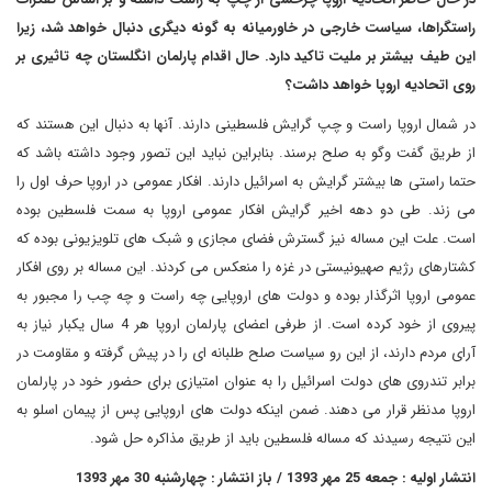
راستگراها، سیاست خارجی در خاورمیانه به گونه دیگری دنبال خواهد شد، زیرا
این طیف بیشتر بر ملیت تاکید دارد. حال اقدام پارلمان انگلستان چه تاثیری بر
روی اتحادیه اروپا خواهد داشت؟
در شمال اروپا راست و چپ گرایش فلسطینی دارند. آنها به دنبال این هستند که
از طریق گفت وگو به صلح برسند. بنابراین نباید این تصور وجود داشته باشد که
حتما راستی ها بیشتر گرایش به اسرائیل دارند. افکار عمومی در اروپا حرف اول را
می زند. طی دو دهه اخیر گرایش افکار عمومی اروپا به سمت فلسطین بوده
است. علت این مساله نیز گسترش فضای مجازی و شبک های تلویزیونی بوده که
کشتارهای رژیم صهیونیستی در غزه را منعکس می کردند. این مساله بر روی افکار
عمومی اروپا اثرگذار بوده و دولت های اروپایی چه راست و چه چب را مجبور به
پیروی از خود کرده است. از طرفی اعضای پارلمان اروپا هر 4 سال یکبار نیاز به
آرای مردم دارند، از این رو سیاست صلح طلبانه ای را در پیش گرفته و مقاومت در
برابر تندروی های دولت اسرائیل را به عنوان امتیازی برای حضور خود در پارلمان
اروپا مدنظر قرار می دهند. ضمن اینکه دولت های اروپایی پس از پیمان اسلو به
این نتیجه رسیدند که مساله فلسطین باید از طریق مذاکره حل شود.
انتشار اولیه : جمعه 25 مهر 1393 / باز انتشار : چهارشنبه 30 مهر 1393