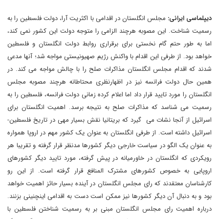
دیپلماسی ایرانی:
مجلس انگلستان در اقدامی با اکثریت آرا، دولت فلسطین را به
رسمیت شناخت. این مصوبه هرچند الزامی را متوجه دولت این کشور نمی کند،
اما به طور حتم گام نخستی برای برقراری روابط دولت انگلستان و فلسطین
خواهد بود. از طرفی این اقدام با واکنش رژیم صهیونیستی مواجه شد؛ آنها مدعی
شدند که اقدام مجلس انگلستان مذاکرات صلح را با چالش مواجه می کند. در
همین حال دولت فرانسه نیز در اظهارنظری محتاطانه هرچند مصوبه مجلس
انگلستان را مورد تایید قرار داد اما اعلام کرده زمانی دولت فرانسه، فلسطین را به
رسمیت می شناسد که مذاکرات صلح به نتیجه برسد. اهمیت انگلستان برای
اسرائیل از آنجا نشات می گیرد که بریتانیا نقش بسیار مهی در تاریخ فلسطین-
اسرائیل داشته است. از طرفی انگلستان به عنوان یک کشور مهم در اروپا همواره
به عنوان یک الگو در سیاست خارجی دیگر کشورها مدنظر قرار گرفته و تقریبا هر
رویکردی که انگلستان در خاورمیانه در پیش گرفته، مورد تایید دیگر کشورهای
اروپایی به خصوص کشورهای مشترک المنافع قرار گرفته است. از این رو
کارشناسان معتقدند که رای مجلس انگلستان در آینده بسیار حائز اهمیت خواهد
بود و به دنبال آن دیگر کشورها نیز ممکن است دست به اقدامی اینچنینی بزنند.
درباره اهمیت رای مجلس انگلستان مبنی بر به رسمیت شناختن فلسطین با