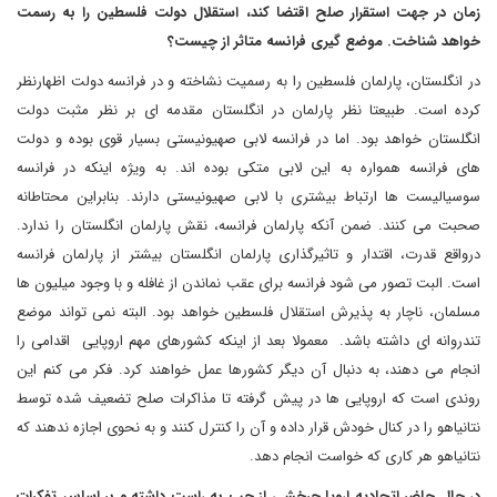
زمان در جهت استقرار صلح اقتضا کند، استقلال دولت فلسطین را به رسمت
خواهد شناخت. موضع گیری فرانسه متاثر از چیست؟
در انگلستان، پارلمان فلسطین را به رسمیت نشاخته و در فرانسه دولت اظهارنظر
کرده است. طبیعتا نظر پارلمان در انگلستان مقدمه ای بر نظر مثبت دولت
انگلستان خواهد بود. اما در فرانسه لابی صهیونیستی بسیار قوی بوده و دولت
های فرانسه همواره به این لابی متکی بوده اند. به ویژه اینکه در فرانسه
سوسیالیست ها ارتباط بیشتری با لابی صهیونیستی دارند. بنابراین محتاطانه
صحبت می کنند. ضمن آنکه پارلمان فرانسه، نقش پارلمان انگلستان را ندارد.
درواقع قدرت، اقتدار و تاثیرگذاری پارلمان انگلستان بیشتر از پارلمان فرانسه
است. البت تصور می شود فرانسه برای عقب نماندن از غافله و با وجود میلیون ها
مسلمان، ناچار به پذیرش استقلال فلسطین خواهد بود. البته نمی تواند موضع
تندروانه ای داشته باشد. معمولا بعد از اینکه کشورهای مهم اروپایی اقدامی را
انجام می دهند، به دنبال آن دیگر کشورها عمل خواهند کرد. فکر می کنم این
روندی است که اروپایی ها در پیش گرفته تا مذاکرات صلح تضعیف شده توسط
نتانیاهو را در کنال خودش قرار داده و آن را کنترل کنند و به نحوی اجازه ندهند که
نتانیاهو هر کاری که خواست انجام دهد.
در حال حاضر اتحادیه اروپا چرخشی از چپ به راست داشته و بر اساس تفکرات