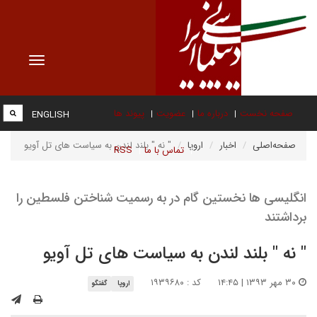
Toggle
vigation
صفحه نخست
درباره ما
عضویت
پیوند ها
ENGLISH
صفحه‌اصلی
اخبار
اروپا
" نه " بلند لندن به سیاست های تل آویو
تماس با ما
RSS
انگلیسی ها نخستین گام در به رسمیت شناختن فلسطین را
برداشتند
" نه " بلند لندن به سیاست های تل آویو
۳۰ مهر ۱۳۹۳ | ۱۴:۴۵
کد : ۱۹۳۹۶۸۰
اروپا
گفتگو