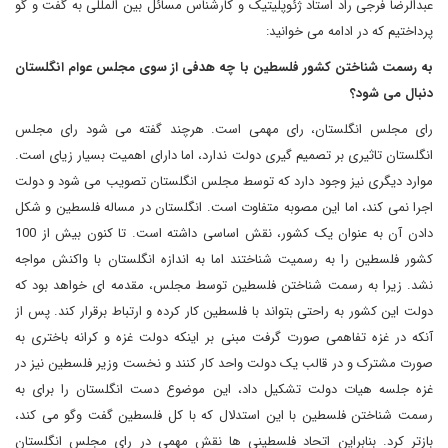
عبدالرضا فرجی راد استاد ژئوپلیتیک و کارشناس مسائل بین المللی به گفت و گو
پرداختیم که در ادامه می خوانید:
به رسمت شناختن کشور فلسطین با چه هدفی از سوی مجلس عوام انگلستان
دنبال می شود؟
رای مجلس انگلستان، رای مهمی است. هرچند گفته می شود رای مجلس
انگلستان تاثیری بر تصمیم گیری دولت ندارد، اما دارای اهمیت بسیار زیای است.
موارد دیگری نیز وجود دارد که توسط مجلس انگلستان تصویب می شود و دولت
اجرا نمی کند، اما این مصوبه متفاوت است. انگلستان در مساله فلسطین و شکل
دادن آن به عنوان یک کشور، نقش اساسی داشته است. تا کنون بیش از 100
کشور فلسطین را به رسمیت شناختند اما به اندازه انگلستان با واکنش مواجه
نشد. زیرا به رسمت شناختن فلسطین توسط مجلس، مقدمه ای خواهد بود که
دولت این کشور به راحتی بتواند با فلسطین کار کرده و ارتباط برقرار کند. پس از
آنکه در غزه تفاهمی صورت گرفت مبنی بر اینکه دولت غزه و کرانه باختری به
صورت مشترک و در قالب یک دولت واحد کار کنند و نخست وزیر فلسطین نیز در
غزه جلسه هیات دولت تشکیل داد، این موضوع دست انگلستان را برای به
رسمت شناختن فلسطین با این استدلال که با کل فلسطین گفت وگو می کند،
بازتر کرد. بنابراین اتحاد فلسطینی ها نقش مهمی در رای مجلس انگلستان