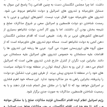
داشت. اما چرا مجلس انگلستان دست به چنین اقدامی زد؟ پاسخ این سوال به
مسایل خاورمیانه و تندروی های اسرائیل و دولت نتانیاهو مربوط می شود.
تندروی های خاورمیانه مورد اقبال غرب نیست. کشورهای اروپایی و غربی با به
رسمت شناختن دو دولت فلسطین و اسرائیل سعی بر شروع مذاکرات صلح و
نتیجه بخش بودن آن داشتند، اما با روی کار آمدن دولت نتانیاهو بسیاری از
امیدهای کشورهای غربی بر باد رفت. طبیعی است که اقدام مجلس انگلستان
دهن کجی به دولت نتانیاهو است. مساله دوم تندروی های خاورمیانه است که از
سوی گروه های تروریستی صورت می گیرد. غربی ها ریشه این تندروی ها را
اقدامات علیه مسلمانان به خصوص تندروی های اسرائیل علیه مسلمانان می
دانند. بنابراین غرب نگران از کنترل خارج شدن تندروی هایی است که اسرائیل
انجام می دهد. از این رو به دنبال ایجاد توازن در منطقه بوده تا بتوانند سیاست
های خود را در منطقه تا حدودی پیش ببرند. از طرفی چون غرب تشکیل دو دولت
را پذیرفته، بنابراین راهی به جز مذاکره وجود ندارد. این مساله خود اهرم فشاری
بر اسرائیل خواهد بود که تا آنها را در مقابل عمل انجام شده قرار دهند و با به
رسمیت شناختن فلسطین، مذاکرات به صورت جدی برگزار شود.
رژیم اسرائیل اعلام کرده اقدام انگلستان فرایند مذاکرات صلح را با مشکل مواجه
می کند. تا چه حد این اقدام انگلستان بر روی مذاکرات صلح بین اسرائیل و