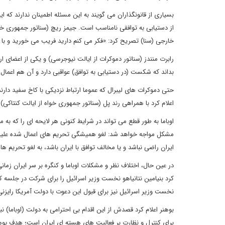
بسیاری از قانونگذاران می گویند به این مسئله اطمینان ندارند که ا
از دستیابی به توافقی نامناسب است. جیمز ریچ (سناتور جمهوری خواه
خارجی (سنا) تصریح کرد: «فکر می کنم دارید فریب می خورید و با تما
رابرت منندز (سناتور دموکرات از ایالت نیوجرسی) و یکی از اعضای ارشد
بداند که شکست (در دستیابی به توافق) عواقبی دارد و آن هم اعما
حتی دموکرات های لیبرال که عموما ارتباط نزدیکی با کاخ سفید دارند ن
اعلام کرد با همراهی رند پل (سناتور جمهوری خواه از ایالت کنتاکی
اوباما به طور قطع می تواند در شرایط کنونی هر لایحه ای را که به مذ
مشکل مواجه خواهد شد: لغو همیشگی تحریم های اعمال شده علیه ایران 
ایران راضی نباشد و یا مخالف توافق با ایران باشد، به لغو تحریم ها
در عین حال، اختلاف نظر و مشکلات اوباما و کنگره بر سر ایران زم
کرد بنیامین نتانیاهو نخست وزیر اسرائیل را برای شرکت در جلسه 
نخست وزیر اسرائیل نیز برای قبول این دعوت با دولت آمریکا رایزنی
بوهنر اعلام کرد قصدش از این اقدام بی احترامی به دولت (اوباما)
برای کنترل و نظارت بر فعالیت های هسته ای ایران است؛ هدف بوهنر