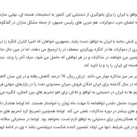
فق با ایران را برای جلوگیری از دستیابی این کشور به تسلیحات هسته ای، نهایی سازد؛ 
ست که اعضای حزب دموکرات، هم حزبی های رئیس جمهور، از جمله مشکل سازان در گفتگو
ی شش جانبه با ایران به توافق دست یابند، جمهوری خواهان که اخیرا کنترل کنگره را د
اری از دموکرات ها در کنگره رویکردی منعطف تر را ترجیح می دهند، اما در عین حال حاض
نین می خواهند در مذاکرات و در هر توافقی که حاصل می شود، حرف آخر را بزنند. بد
ه ای ایران را رد و یا تایید کند.
عموما تحریم های شدید اقتصادی را در راضی شدن ایران به حضور بر سر میز مذاکره موثر می دانند. ارزش ریال، 16 درصد کاهش یافت
له در سال گذشته برای ایران امکان فروش میزان محدودی نفت را در بازارهای جهانی فرا
یم ها به ایران در دستیابی به توافق و تلاش برای لغو تحریم های بین المللی، انگیزه م
صورت حاصل نشدن توافقنامه تا مهلت ماه ژوئن را خواستار هستند. اما اوباما هشدار د
حریم های بیشتر در دوره مذاکرات، نقض می کند. اوباما همچنین تصریح کرد تحریم های ج
ه همکاریشان برای دستیابی به توافق لازم است، نخواهد بود. اوباما در سخنرانی سالانه
در این شرایط، تنها می تواند تضمین کننده شکست دیپلماسی باشد.» وی در ادامه تهد