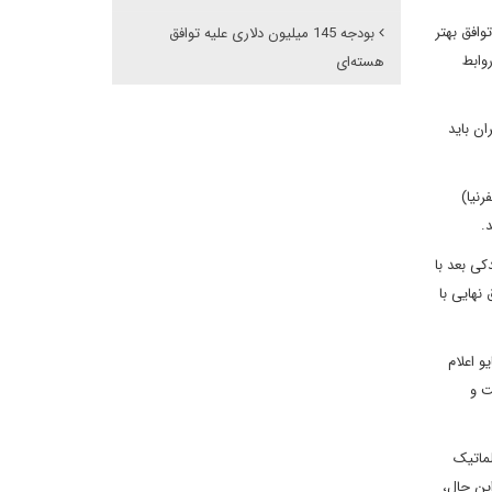
وافق بهتر
بودجه 145 میلیون دلاری علیه توافق
وابط
هسته‌ای
ان باید
رنیا)
.
کی بعد با
نهایی با
و اعلام
ت و
لماتیک
ین حال،