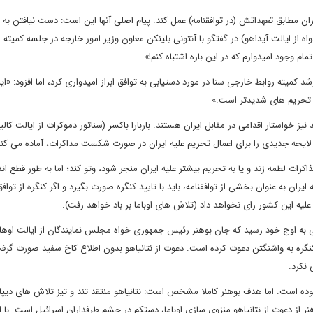
یران مطابق تعهداتش (در توافقنامه) عمل کند. پیام اصلی آنها این است: دست نیافتن به ت
 از ایالت آیداهو) در گفتگو با آنتونی بلینکن معاون وزیر امور خارجه در جلسه کمیته ر
م وجود امیدوارم که در این باره اشتباه کنم!»
 کمیته روابط خارجی سنا در مورد دستیابی به توافق ابراز امیدواری کرد، اما افزود: «ایر
ل تحریم های شدیدتر است.»
یز خواستار اقدامی در مقابل ایران هستند. باربارا باکسر (سناتور دموکرات از ایالت کالیف
) لایحه جدیدی را برای اعمال تحریم علیه ایران در صورت شکست مذاکرات، آماده می کند
اکرات لطمه زند و یا به تحریم بیشتر علیه ایران منجر شود، وتو کند؛ اما به طور قطع اند
به عنوان بخشی از توافقنامه، باید با تایید کنگره صورت بگیرد و اگر کنگره از توافق 
 علیه این کشور رای نخواهد داد (تلاش های اوباما بر باد خواهد رفت).
انی به اوج خود رسید که جان بوهنر رئیس جمهوری خواه مجلس نمایندگان از ایالت اوهای
کنگره به واشنگتن دعوت کرده است. دعوت از نتانیاهو بدون اطلاع کاخ سفید صورت گرف
 نکرد.
 نبوده است. اما هدف بوهنر کاملا مشخص است: نتانیاهو منتقد تند و تیز تلاش های دیپ
 از دعوت از نتانیاهو منزوی سازی اوباما، دستکم در چشم طرفداران اسرائیل است. با ا