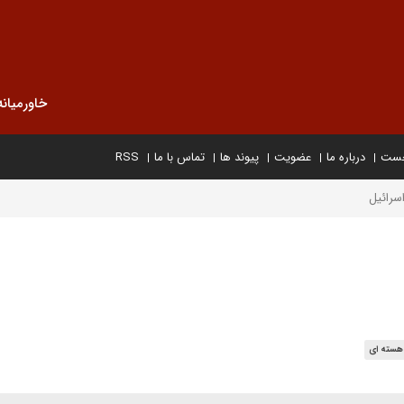
خاورمیانه
خست
درباره ما
عضویت
پیوند ها
تماس با ما
RSS
اسرائیل
هسته ای