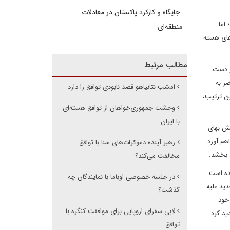
جایگاه و کارکرد پاکستان در معادلات
اما
منطقه‌ای
های هسته
مطالب مرتبط
ر دست
ر به
امشب نتانیاهو قصد نابودی توافق را دارد
ین ترتیب،
وحشت جمهوری‌خواهان از توافق هسته‌ای
با ایران
ه و در این میان کاهش بهای
هم آورد.
رهبر آینده دموکرات‌های سنا با توافق
ی بخشد.
مخالفت می‌کند؟
اده است
در جلسه خصوصی اوباما با نمایندگان چه
دید علیه
گذشت؟
 خود
لابی سفرای اروپایی برای موافقت کنگره با
ید کرد
توافق