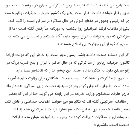
سخنرانی می کند، قوه مقننه قدرتمندترین دموکراسی جهان در موقعیت عجیب و
غریبی قرار خواهد داشت. قرار است رهبر یک کشور خارجی، جزئیات توافق هسته
ای که رئیس جمهور در مقطع کنونی در حال مذاکره بر سر آن است را افشا کند.
یکی از مقامات ارشد اسرائیلی روز یکشنبه به روزنامه هاآرتص گفته است «ما از
جزئیاتی که درباره توافق با ایران وجود دارد، آگاه هستیم و احساس می کنیم که
اعضای کنگره از این جزئیات بی اطلاع هستند.»
اگر این مسئله صحت داشته باشد، بسیار مهم است، به خاطر این که دولت اوباما
تاکنون جزئیات زیادی از مذاکراتی که در حال حاضر با ایران و پنج قدرت بزرگ در
ژنو جریان دارد، به کنگره نداده است. این چشم انداز که نتانیاهو قصد دارد
عناصری از مذاکرات را افشا کند موجب ایجاد مشکلاتی برای وزارت خارجه آمریکا
شده است، تا جایی که جان کری روز دوشنبه به نخست وزیر اسرائیل هشدار داد.
ماری هارف، سخنگوی وزارت خارجه در این رابطه می گوید: «ما از این که بعضی
از مقامات اسرائیلی گفته اند که نتانیاهو می خواهد اطلاعات حساسی را فاش کند،
بسیار ناامید شدیم.» وی به این نکته هم اشاره کرد که «اسرائیلی ها جزئیات
محرمانه ای از مذاکرات دریافت کرده اند چون ما به آنها به عنوان متحد ایالات
متحده اعتماد داشتیم.»