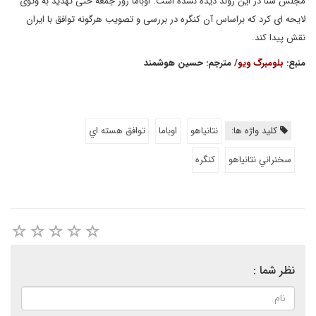
مجلس سنا در این روند دیده نشده است. اوباما روز جمعه حتی تهدید به وتوی
لایحه ای کرد که براساس آن کنگره در بررسی و تصویب هرگونه توافق با ایران
نقش پیدا کند.
منبع:
بلومبرگ ویو
/ مترجم: حسین هوشمند
کلید واژه ها:
نتانياهو
اوباما
توافق هسته اي
سخنراني نتانياهو
كنگره
نظر شما :