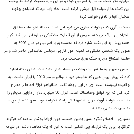
میلیارد دلار کمک نظامی به اسرائیل کرده و در این باره صحبت کردند که چگونه
این کمک ها از دولت قبل پیشی گرفته است. حالا باید دید که نتانیاهو چگونه
سخنان آنها را تلافی خواهد کرد؟
بحث دیگری که در دولت مطرح می شود این است که نتانیاهو اغلب حقایق
اشتباهی را ارائه می دهد و پس از آن قضاوت مشکوکی درباره آنها می کند. کری
هفته پیش به این نکته اشاره کرد که نخست وزیر اسرائیل در سال 2002 به
عنوان یک شخص حقیقی در کمیته امور خارجی مجلس نمایندگان حاضر شد و در
جلسه استماع درباره جنگ عراق صحبت کرد.
رئیس جمهور اوباما هم روز دوشنبه در مصاحبه ای که داشت به این نکته اشاره
کرد که پیش بینی هایی که نتانیاهو درباره توافق نوامبر 2013 با ایران داشت، به
واقعیت نپیوسته است. وی در این رابطه گفت: «نتانیاهو انواع ادعاها را مطرح
کرد. این که این توافق وحشتناک است، ایران 50 میلیارد دلار از دارایی هایش را
به دست خواهد آورد، ایران به تعهداتش پایبند نخواهد بود. هیچ کدام از این ها
به حقیقت منتهی نشد.»
بسیاری از اعضای کنگره بسیار بدبین هستند چون اوباما روشن ساخته که هرگونه
توافق با ایران یک قرارداد بین المللی است نه این که یک معاهده باشد. در نتیجه