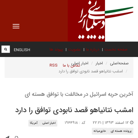
Toggle
vigation
صفحه نخست
درباره ما
عضویت
پیوند ها
ENGLISH
صفحه‌اصلی
اخبار
اخبار اصلی
تماس با ما
RSS
امشب نتانیاهو قصد نابودی توافق را دارد
آخرین حربه اسرائیل در مخالفت با توافق هسته ای
امشب نتانیاهو قصد نابودی توافق را دارد
۱۲ اسفند ۱۳۹۳ | ۲۲:۲۱
کد : ۱۹۴۴۹۱۸
اخبار اصلی
آمریکا
پرونده هسته ای
خاورمیانه