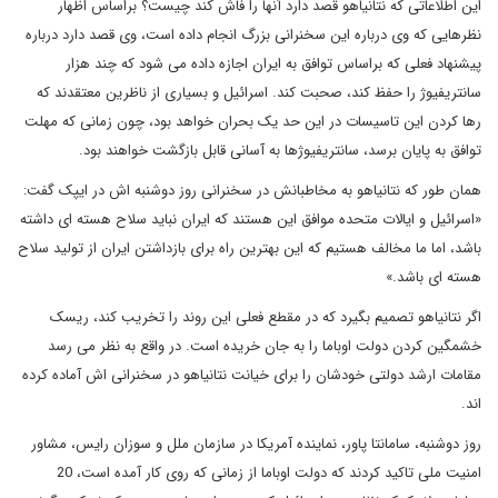
این اطلاعاتی که نتانیاهو قصد دارد آنها را فاش کند چیست؟ براساس اظهار
نظرهایی که وی درباره این سخنرانی بزرگ انجام داده است، وی قصد دارد درباره
پیشنهاد فعلی که براساس توافق به ایران اجازه داده می شود که چند هزار
سانتریفیوژ را حفظ کند، صحبت کند. اسرائیل و بسیاری از ناظرین معتقدند که
رها کردن این تاسیسات در این حد یک بحران خواهد بود، چون زمانی که مهلت
توافق به پایان برسد، سانتریفیوژها به آسانی قابل بازگشت خواهند بود.
همان طور که نتانیاهو به مخاطبانش در سخنرانی روز دوشنبه اش در ایپک گفت:
«اسرائیل و ایالات متحده موافق این هستند که ایران نباید سلاح هسته ای داشته
باشد، اما ما مخالف هستیم که این بهترین راه برای بازداشتن ایران از تولید سلاح
هسته ای باشد.»
اگر نتانیاهو تصمیم بگیرد که در مقطع فعلی این روند را تخریب کند، ریسک
خشمگین کردن دولت اوباما را به جان خریده است. در واقع به نظر می رسد
مقامات ارشد دولتی خودشان را برای خیانت نتانیاهو در سخنرانی اش آماده کرده
اند.
روز دوشنبه، سامانتا پاور، نماینده آمریکا در سازمان ملل و سوزان رایس، مشاور
امنیت ملی تاکید کردند که دولت اوباما از زمانی که روی کار آمده است، 20