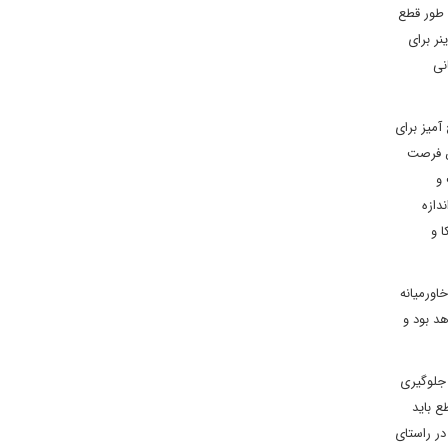
 طور قطع
نر برای
نی
آمیز برای
اض فرصت
 و
دازه
ا و
اورمیانه
د بود و
 جلوگیری
ع باید
در راستای