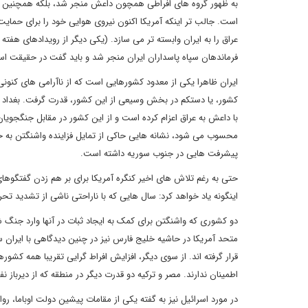
به ظهور گروه های افراطی همچون داعش منجر شد، بلکه همچنین رو
است. جالب تر اینکه آمریکا اکنون نیروی هوایی خود را برای حمایت 
عراق را به ایران وابسته تر می سازد. (یکی دیگر از رویدادهای هفت
فرماندهان سپاه پاسداران ایران منجر شد و باید گفت در حقیقت اسرا
ایران ظاهرا یکی از معدود کشورهایی است که از ناآرامی های کنون
کشور، یا دستکم در بخش وسیعی از این کشور، قدرت گرفت. بغداد اکن
با داعش به عراق اعزام کرده است و از این کشور در مقابل جنگجو
محسوب می شود، نشانه هایی حاکی از تمایل فزاینده واشنگتن به 
پیشرفت هایی در جنوب سوریه داشته است.
حتی به رغم تلاش های اخیر کنگره آمریکا برای بر هم زدن گفتگوها
اینگونه یاد خواهد کرد: سال هایی که با ناراحتی ناشی از تشدید تحر
دو کشوری که واشنگتن برای کمک به ایجاد ثبات در آنها وارد جنگ 
متحد آمریکا در حاشیه خلیج فارس نیز در چنین دیدگاهی با ایران سهی
قرار گرفته اند. از سوی دیگر، افزایش افراط گرایی تقریبا همه کشو
اطمینان ندارند. مصر و ترکیه دو قدرت دیگر در منطقه که از دیرباز ن
در مورد اسرائیل نیز به گفته یکی از مقامات پیشین دولت اوباما، ر