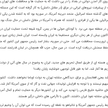
ی کار آمدن دولتی در بغداد را در پی داشت که به حمایت ها و محافظت های تهران و
از پیشرفت نیروهای ایرانی در عراق (در مقابل داعش) به کار گرفته است که این مسئله 
ه های گذشته حمله اسرائیل، متحد دیرینه آمریکا، در سوریه بود که به کشته شدن یکی از
ئیلی ها یکی از افرادی را کشتند که همراه با آمریکا در مقابل داعش در حال جنگ بود.
ی در منطقه سود می برد. با کودتای حوثی ها در یمن، گروه شیعه تحت حمایت ایران در 
ون بیش از هر زمان دیگری مستقیما به ایران وابسته است: ایران شمار زیادی نیرو برا
یان تروریست محافظت می کند. حتی در سوریه، بشار اسد رئیس جمهور این کشور که مت
حفظ سمتش دریافت کرده است. در عین حال، حزب الله همچنان در لبنان قدرتمند است 
ی هسته ای از طریق اعمال تحریم های جدید، ایران به وضوح در سال های آتی از دولت ا
یم ها آغاز شد، اما به طور قابل توجهی خوشایند پایان یافت!
شد یعنی افغانستان و عراق، دیدگاهی مشابه تهران به دولت اوباما نخواهند داشت. کشو
م نیستند و با توجه به افزایش تولیدات جهانی نفت و گاز که از سوی آمریکا آغاز شد، د
رهای حاشیه خلیج فارس را تهدید می کند و ان کشورها دیگر به حمایت تمام و کمال آمری
فوذی مشابه نفوذ ایران داشتند، اکنون با ناآرامی های داخلی درگیر هستند.
وابط رئیس جمهور آمریکا و نتانیاهو به نقطه ای رسیده است که می توان آن را وخیم تری