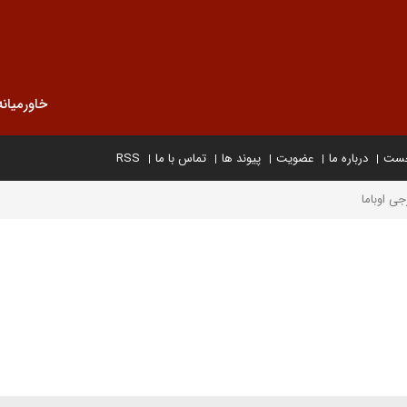
خاورمیانه
خست
درباره ما
عضویت
پیوند ها
تماس با ما
RSS
ی اوباما