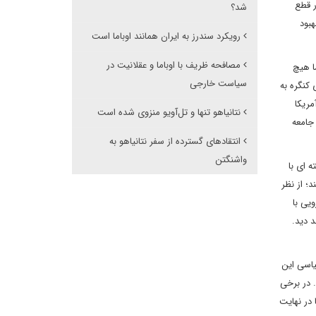
ر قطع
شد؟
هبود
رویکرد سندرز به ایران همانند اوباما است
مصافحه ظریف با اوباما و عقلانیت در
ا هیچ
سیاست خارجی
 کنگره به
مریکا
نتانیاهو تنها و تل‌آویو منزوی شده است
جامعه
انتقادهای گسترده از سفر نتانیاهو به
واشنگتن
 ای با
د؛ از نظر
یی با
د دید.
یاسی این
 در برخی
 در نهایت