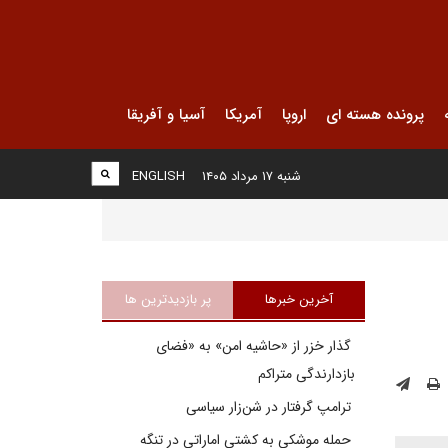
پرونده هسته ای
اروپا
آمریکا
آسیا و آفریقا
شنبه ۱۷ مرداد ۱۴۰۵
ENGLISH
آخرین خبرها
پر بازدیدترین ها
گذار خزر از «حاشیه امن» به «فضای
بازدارندگی متراکم
ترامپ گرفتار در شن‌زار سیاسی
حمله موشکی به کشتی اماراتی در تنگه