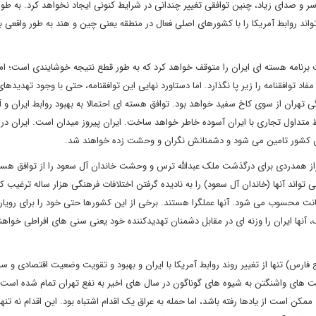
سر و صدای زیاد، چنین توافقی تغییر چندانی در شرایط کنونی ایجاد نخواهد کرد. به طو
اند روابط آمریکا را با کشورهای اصلی فعال در منطقه یعنی چین و هند به طور واقعی ب
 برنامه هسته ای ایران را متوقف خواهد کرد که به طور قطع نتیجه خوشایندی است؛ ام
اد توافقنامه را زیر پا نگذارد. اما دستاورد نهایی این توافقنامه، حتی با وجود تهدیدهای
 تهران از سوی کاخ سفید خواهد بود. توافق هسته ای احتمالا به بهبود روابط ایران و آ
 متداول تجاری با ایران آسوده خاطر خواهد ساخت. ایران پیروز میدان است. ایران در 
ین کشور تامین می شود و دشمنانش نگران و وحشت زده خواهند شد.
براز همدردی برای درگذشت ملک عبدالله ترس و وحشت خاندان آل سعود را از توافق هسته
 تواند آنها (خاندان آل سعود) را به نادیده گرفتن اختلافات فرهنگی هزار ساله ترغیب کن
نت محسوب می شود. آنها عملگرا هستند. برخی از این کشورها حتی خود را برای رویارو
یک، آنها ایران را وزنه ای در مقابل دشمنان تهدیدکننده خود یعنی سنی های افراطی خواهن
ارس) تنها از تغییر روند روابط آمریکا با ایران و بهبود و تقویت وضعیت اقتصادی و س
ست های واشنگتن به شیوه های گوناگون در سال های اخیر به نفع تهران تمام شده است.
مکن است از یادها رفته باشد، اما حمله به عراق یک اقدام اشتباه بود. این اقدام نه تنها