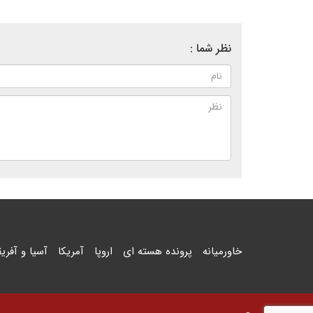
نظر شما :
خاورمیانه
پرونده هسته ای
اروپا
آمریکا
آسیا و آفریق