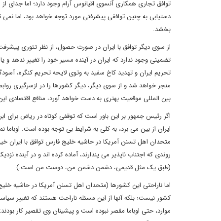
توافق تجاری همکاری آنسوی اقیانوس آرام وجود دارد؛ اما جدای از 
دستیابی به چنین توافقی پیشرفتی مورد توجه خواهد بود، اما نمی تو
بخشد.
از سوی دیگر توافق با ایران در صورت حصول، از نظر تئوری پیشرفت
تضمینی وجود ندارد که ایران در آینده مسیر خود را تغییر ندهد و یا مف
تحریم ایران و تهدید کاخ سفید به وتوی لایحه تحریم کنگره، آسودگی
منجر خواهد شد و از سوی دیگر، دیگر کشورها را در ازسرگیری روابط
بین المللی موقعیت بهتری به دست خواهد آورد، منافع اقتصادی ا
اگر رئیس جمهور بر این باور است که توقفی کوتاه در ریاض برای ا
ایران از بین می برد، به کلی به شرایط بی توجه بوده است. اوباما نمی
متحدان اهل تسنن آمریکا در حاشیه خلیج فارس توافق با ایران خیا
روندی که اجتناب ناپذیر می پندارند، آماده کرده اند و در آینده نزد
(طبق یک مثل قدیمی، دشمن دشمن من، دوست من است.)
اما ناراحتی این کشورها (متحدان اهل تسنن آمریکا در حاشیه خلیج ف
کشور نیست؛ بلکه آنها از این مسئله ناراحت هستند که تغییر سیا
موارد، حتی اوباما مقصر نبوده است و پیشینان وی تقصیر کار بودند: م