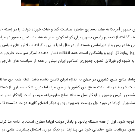
رئیس جمهور آمریکا به هند، بسیاری خاطره سیاست گرد و خاک خورده دولت را در زمینه «ب
 هفته گذشته از تصمیم رئیس جمهور برای کوتاه کردن سفر به هند به منظور حضور در مرا
ی ها در یمن و از دیپلماسی هسته ای در حال اجرا با ایران گرفته تا تلاش های بنیامین ن
 تاریخ روابط تل آویو و واشنگتن است، همه اتفاقات نشان دهنده تمرکز سیاست خارجی د
، به شیوه ای غیرقابل تصور، جمهوری اسلامی ایران بیش از همه از سیاست های خارجی
ا، منافع هیچ کشوری در جهان به اندازه ایران تامین نشده باشد. البته همه این ها ن
 شرایط در بلند مدت منافع این کشور را از بین ببرد؛ اما بدون شک، بسیاری از دستا
 شخص رئیس جمهور از ابتکار عمل منقطع صلح خاورمیانه، مهم تر است (ابتکار عمل ص
شاوران اوباما در دوره اول ریاست جمهوری وی و دیگر اعضای کابینه دولت دانست تا خ
 توجه شود. اول از همه مسئله یادبود و یادگار دولت اوباما مطرح است. با ادامه مذاکرا
معدود موفقیت های احتمالی خود می پندارند. در دیگر موارد، احتمال پیشرفت هایی در ز