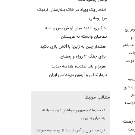
انفجار یک پهپاد در خاک بلغارستان نزدیک
مرز رومانی
درگیری شدید میان ارتش یمن و شبه
رقراری
نظامیان وابسته به عربستان
سم
تانیاهو
هشدار چین به ژاپن: با آتش بازی نکنید
ولت
بازی جنگ ۱۲ روزه و رمضان
 دولت
هرمز و باب‌المندب؛ هندسه جدید
بازدارندگی و آزمون دیپلماسی ایران
تیجه
وردهای
لح
مطالب مرتبط
واسته
تحقیقات جمهوری‌خواهان درباره مبادله
زندانیان با ایران
ت (هسته
مینه
رابطه ایران و آمریکا بعد از اوباما چه خواهد