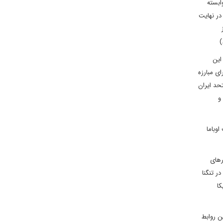
ابسته
در نهایت
)
این
ی مبارزه
حد ایران
و
وباما
رهای
ر تنگنا
کا
ن روابط