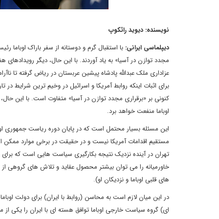
نویسنده: دیوید راثکوپ
دیپلماسی ایرانی:
با استقبال گرم و دوستانه از سفر باراک اوباما 
مجدد توازن در آسیا» به یاد آوردند. با این حال، دیگر رویدادهای
عزاداری ملک عبدالله پادشاه پیشین عربستان در ریاض گرفته تا ناآرام
برای اثبات اینکه روابط آمریکا و اسرائیل در وخیم ترین شرایط در
کنونی بر «برقراری مجدد توازن در آسیا» متفاوت است. با این حال
اوباما منفعت خواهد برد.
این مسئله بسیار محتمل است که در پایان دوره ریاست جمهوری اوبام
مستقیم اقدامات آمریکا نیست و در حقیقت در برخی موارد ممکن است
تهران در آینده نزدیک نتیجه بکارگیری سیاست هایی است که برای
خاورمیانه را می توان بیشتر محصول عقاید و تلاش های گروهی از م
های قلبی اوباما و نزدیکان او).
در این میان لازم است به محاسن (روابط با ایران) برای دولت اوباما
ای) گروه سیاست خارجی اوباما توافق هسته ای با ایران را یکی از 