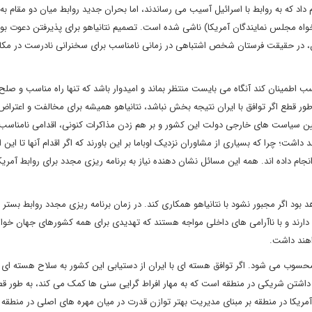
 داد که به روابط با اسرائیل آسیب می رساندند، اما بحران جدید روابط میان دو مقام به
 خواه مجلس نمایندگان آمریکا) ناشی شده است. تصمیم نتانیاهو برای پذیرفتن دعوت بوی
ران، در حقیقت فرستان شخص اشتباهی در زمانی نامناسب برای سخنرانی نادرست در مکا
ب اطمینان کند آنگاه می بایست منتظر بماند و امیدوار باشد که تنها راه مناسب و صلح 
طور قطع اگر توافق با ایران نتیجه بخش نباشد، نتانیاهو همیشه برای مخالفت و اعتر
یین سیاست های خارجی دولت این کشور و بر هم زدن مذاکرات کنونی، اقدامی نامناسب
ت؛ چرا که بسیاری از مشاوران نزدیک اوباما بر این باورند که اگر اقدام آنها تا این ان
ام داده اند. همه این مسائل نشان دهنده نیاز به برنامه ریزی مجدد برای روابط آمریک
اگر مجبور نشود با نتانیاهو همکاری کند. در زمان برنامه ریزی مجدد روابط بستر خ
دارند و با ناآرامی های داخلی مواجه هستند که تهدیدی برای همه کشورهای جهان خواه
اهند داشت.
نه محسوب می شود. اگر توافق هسته ای با ایران از دستیابی این کشور به سلاح هسته ای
 داشتن شریکی در منطقه است که به مهار افراط گرایی سنی ها کمک می کند، به طور قط
آمریکا در منطقه بر مبنای مدیریت بهتر توازن قدرت در میان مهره های اصلی در منطقه 