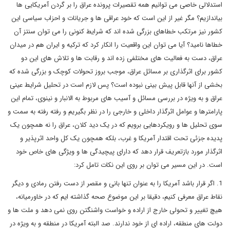
استدلالی خاصی می توانیم همه تقصیرات پرونده عراق را بر گردن آمریکایی ها
بیاندازیم؟ مگر غیر از این است که خود عراقی ها و جریانات و احزاب سیاسی این
کشور نیز مرتکب خطاهای بزرگی شده اند که شرایط کنونی را می توان سنتز آن
خطاها نامید؟ آیا می توان این واقعیت را انکار کرد که ترکیه و ایران هم در میدان
عراق، دست به فعالیت های مختلفی زده اند و رقابت ها و تلاش های این دو
کشور برای اثرگذاری بر مسائل عراق، موجب بروز تحولات کوچک و بزرگی شده که
بخشی از آنها قابل پیش بینی نبوده است؟ پس لازم است در تحلیل شرایط عینی
عراق و به ویژه در بررسی مسائل و آسیب های مربوط به الانبار و نینوی، تمام این
پارامترها و عوامل اثرگذار داخلی و خارجی را در نظر بگیریم و رفته رفته به سمت و
سوی تحلیل ها و رویکردهایی برویم که در یک دید کلان، عراق را نه همچون یک
پدیده جزئی تحت اقتدار آمریکا و غرب، بلکه همچون یک کل واحد اثرپذیر و
اثرگذار مورد بازتعریف قرار دهد که دارای پیچیدگی ها و ویژگی های خاص خود
است. در این مسیر می توان بر روی این نکات تامل کرد:
1. اگر قرار باشد آمریکا را به عنوان تنها بانی و مقصر از دست رفتن رمادی و دیگر
نقاط عراق معرفی کنیم، دقیقا بر این موضوع صحه گذاشته ایم که در خاورمیانه،
هیچ تغییر و تحولی خارج از اراده و خواست واشنگتن روی نمی دهد و ملت ها و
دولت های منطقه، اراده ای از خود ندارند. صد البته آمریکا در منطقه و به ویژه در