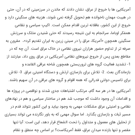
آمریکایی ها با خروج از عراق، نشان دادند که ماندن در سرزمینی که در آن، حتی
در هیبت مهمان ناخوانده هم تحویل گرفته نمی شوند، هزینه های سنگینی دارد و
خروج از این کشور، عاقلانه ترین اقدام ممکن است. اکیپ سیاسی و نظامی
همفکر اوباما، سرانجام به این نتیجه رسیدند که حتی شنیدن متلک و سرزنش
سنگینی همچون «آمریکا، عراق را در سینی زرین به ایران تقدیم کرد»، مقرون به
صرفه تر از تداوم حضور هزاران نیروی نظامی در خاک عراق است. آن چه که در
مقاطع بعدی پس از خروج نیروهای نظامی آمریکایی در عراق روی داد، عبارتند از:
1- تشدید فعالیت گروه های تروریستی همچون شاخه عراقی القاعده و
بازماندگان بعث. 2- تلاش برای بازسازی ارتش و دستگاه امنیتی عراق. 3- تلاش
برای تاسیس دولتی فدرالی که همه اقوام و گروه های عراقی در آن سهیم باشند.
آمریکایی ها در هر سه گام، مرتکب اشتباهات جدی شدند و نواقصی در پروژه ها
و اقدامات آن وجود داشت که موجب شد هم در ساختار سیاسی و هم در نهادهای
نظامی و امنیتی عراق مشکلات مهمی به وجود بیاید و این کشور نتواند قدم در
مسیر ثبات و بازسازی بگذارد. اما سوال مهمی که به باور نگارنده می تواند بسیاری
از تحلیل های معمول و متداول را تحت الشعاع قرار دهد، این است: آیا تنها
مقصر و تنها بازنده میدان عراق، فقط آمریکاست؟ بر اساس چه منطق و نظام