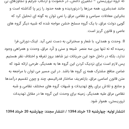
که گروه تروریستی – تکفیری داعش، در خشونت و ارتکاب جرایم و تجاوزهای بی
مانند ضدبشری، همه مرزها را درنوردیده و همه حدود را زیر پا گذاشته است و
بنابراین معادلات سیاسی و نظامی عراق را نمی توان به گونه ای تحلیل کرد که
گویی دولت عراق، با یک گروه مسلح خشن مواجه شده که شبیه دیگر گروه های
عاصی و قانون گریز است.
8. وحدت و همدلی، با شعار و سخنرانی به دست نمی آید. اینک دورانی فرا
رسیده که نه تنها بین سه عنصر شیعه و سنی و کُرد عراق، وحدت و همراهی وجود
ندارد، بلکه در داخل خود این جریانات نیز شاهد بروز تفرقه و اختلاف نظر هستیم.
پس لازم است برای نزدیک کردن این گروه ها به همدیگر، طرحی ارائه شود که
ضامن منافع مشترک همه ی گروه ها باشد. در این مسیر می توان با مراجعه به
متن قانون اساسی عراق، بازتعریف ساختار فدرالیسم، چند و چون تقسیم درآمدها
و منابع و تلاش برای رفع تهدیدات و شبهات گروه های مختلف نظامی و شبه
نظامی عراق علیه همدیگر، زمینه برای وحدت این گروه ها در مقابل تهدیدات
تروریستی، هموار شود.
انتشار اولیه: چهارشنبه 13 خرداد 1394 / انتشار مجدد: چهارشنبه 20 خرداد 1394