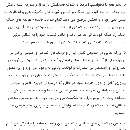
5. بخواهیم یا نخواهیم، آمریکا و ائتلاف ضدداعش در عراق و سوریه، علیه داعش
می جنگد. اما صد البته این جنگ، بر اساس شیوه ها و تاکتیک های و انتظارات ما
پیش نمی رود و واشنگتن ترجیح می دهد تمام جوانب فایده - هزینه های جنگ
عراق را بررسی نموده و حتی الامکان از مداخله زمینی خودداری کند. آمریکا این
جنگ را، جنگ خود عراقی ها می داند و حاضر نیست خود را به شکلی درگیر
مساله عراق کند که تداعی کننده اقدامات دوران جورج بوش پسر باشد.
6. بزرگ نمایی در خصوص نقش ایران و فرماندهان نظامی و امنیتی ایرانی در
عراق، جدای از آن که از لحاظ مسائل امنیتی، آسیب هایی به وجود می آورد، در
بعد روانی و اجتماعی نیز انتظارات و توقعات بالایی به وجود می آورد و این تصور
غلط را ایجاد می کند که حتماً و حکماً، می بایستی نفوذ ایران در عراق، منجر به
پیروزی کامل و بدون هزینه شود. در حالی که در میدان مبارزه نظامی، سیاسی،
امنیتی و دیپلماسی، شرایط همیشه بر اساس ایده ها و حد مطلوب ما پیش
نخواهد رفت. در عراق خیلی ها شکست می خورند، خیلی ها هزینه می دهند و
منطقی نیست که تصور کنیم ما فقط وارثان و صاحبان پیروزی ها و خوشی ها
هستیم.
7. گاهی در تحلیل های سیاسی و نظامی، این واقعیت ساده را فراموش می کنیم