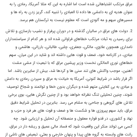
عراق مرتکب اشتباهاتی شده است اما اشاره به این که مثلا آمریکا، رمادی را به
عنوان هدیه ای به داعشی ها داده تا العبادی را تنبیه کند، گریز زدن به راه ها و
مسیرهای مبهم و مه آلودی است که معلوم نیست به ترکستان هم برسد.
2. دولت های عراق در سالیان گذشته و در دوران پرفراز و نشیب بازسازی و تلاش
برای رسیدن به ثبات مرتکب خطاهای فراوانی شده اند و هر کدام از سیاستمداران
نامداری همچون علاوی، مالکی، جعفری، چلبی، طالبانی، بارزانی، هاشمی و
عبادی، در کارنامه خود، ضعف و قوت هایی داشته اند و شاید در این میان، سهم
خطاهای نوری المالکی نخست وزیر پیشین عراق که با تبعیت از مشی مشت
آهنین، موجب واکنش های تند سنی ها و کردها شد، بیش از سایرین باشد. اما
اگر قرار باشد در شرایط کنونی، آمریکا به خیانت به عراق و سپردن رمادی به داعش
و عبادی به بی کفایتی متهم شده و دیگران بدون خطا و توانمند و شجاع توصیف
شوند، چنین تحلیلی تنگ نظرانه خواهد بود و از چنین نگرش هایی، بوی برخی
تلاش های گروهی و جناحی به مشام می رسد. بنابرین در تحلیل شرایط دقیق
عراق، باید سهم پیروزی ها و شکست ها و ضعف و قوت های هر فرد و حزب و
نهاد و کشوری، در قدو قواره معقول و منصفانه آن تحلیل و ارزیابی شود. چه
کسی می تواند منکر این واقعیت شود که فساد مالی عمیق و ریشه دار در عراق،
رانت های وابسته به گروه های پیدا و پنهان خارجی و بعثی، تبعیض های ناشی از