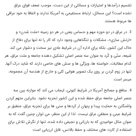
تقسیم درآمدها و امتیازات و مسائلی از این دست، موجب ضعف قوای عراق
نشده است؟ این مسائل، ارتباط مستقیمی به آمریکا ندارند و اتفاقا به خود عراقی
ها مربوط هستند.
3. در عراق در دو حوزه مهم و حساس یعنی در هر دو زمینه «ملت شدن» و
«ارتش سازی»، مشکلات و تنگناهایی وجود دارد که کار را نه تنها برای دفاع از
خاک این کشور، بلکه برای اداره آن در شرایط عادی نیز سخت و دشوار می کند.
شیعه، سنّی و کُرد به عنوان سه عنصر اصلی تشکیل دهنده جامعه و ملت عراق، هر
کدام مطالبات، خواسته ها، ویژگی ها و منش های خاصی دارند که شاید درک آنها،
تنها در زوم کردن بر روی یک تصویر هوایی کلی و خارج از هندسه آن مجموعه،
میسر است.
4. منافع و مصالح آمریکا در شرایط کنونی، ایجاب می کند که موازنه بین سه
عنصر اصلی جامعه عراق حفظ شده و این کشور تجزیه نشود. بنابراین متهم کردن
واشنگتن به حمایت پیدا و پنهان ار کردها و سنی ها برای تجزیه عراق، منطبق بر
شرایط عینی و منطقی عراق نیست. لذا از این منظر، می توان چنین گفت که به
عنوان مثال مواعیدی که به بارزانی و نجیفی داده شده، تنها از نگرش تلاش برای
استفاده از کارت های مختلف و حفظ بالانس، قابل ارزیابی است.