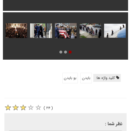
کلید واژه ها:
بایدن
بو بایدن
( ۲۴ )
نظر شما :