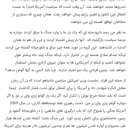
تندروها متحد خواهند شد. آن وقت است که سیاست آمریکا اجباراً به سمت
اشغال این کشور و تغییر رژیم پیش خواهد رفت، همان چیزی که بسیاری از
مخالفان توافق هسته ای می خواهند.
به نظر می رسد دارودسته ای که یک بار ما را وارد جنگ با عراق کردند دوباره به
عرصه سیاست بازگشته اند. آنها بار پیش اشتباه کردند و این بار هم به همان
اندازه در اشتباهند. این گروه در مورد همه چیز عراق و خاورمیانه اشتباه می کردند:
اینکه صدام سلاح هسته ای در اختیار دارد، اینکه جنگ چند ماه بیشتر طول
نخواهد کشید و اینکه از آمریکایی ها به عنوان نیروی آزادی بخش استقبال
خواهد شد. چنین افرادی یک جو اعتبار ندارند. چرا باید کسی به آنها گوش بدهد؟
از جمله این افراد، نخست وزیر اسرائیل بنیامین نتانیاهو است که در آن زمان
مقابل کنگره شهادت داد و آمریکا را برای اشغال عراق تحت فشار گذاشت. اینجا
است که باید جمله جرج بوش را تکرار کرد: اگر یک بار گولم زدی وای بر تو، و اگر
دوباره گولم زدی وای بر من. تحت رهبری غلط نومحافظه کاران، در سال 2003
آمریکا جنگی را شروع کرد که باب درگیری های مذهبی را در خاورمیانه گشود و
زمین حاصلخیزی برای داعش پدید آورد. این جنگ باعث کشته شدن صدها هزار
نفر، مجروح و آواره شدن میلیون ها نفر و چندین تریلیون دلار هزینه برای آمریکا