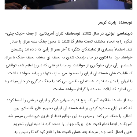
نویسنده: رابرت کریمر
دیپلماسی ایرانی:
در سال 2002، نومحافظه کاران آمریکایی، از جمله «دیک چنی»
کنگره را به انحاء مختلف تحت فشار گذاشتند تا مجوز جنگ علیه عراق را صادر
کند. احتمالاً بسیاری از نمایندگان کنگره تا آخر عمر از رأیی که داده اند پشیمان
خواهند بود. ما اکنون در حال نزدیک شدن به لحظه ای مشابه لحظه جنگ با عراق
هستیم. رأی برای جلوگیری از موافقت اوباما با توافقی که دیروز اعلام شد، توافقی
که قابلیت های هسته ای ایران را محدود می سازد، تنها دو پیامد خواهد داشت:
یا ایران را بدل به قدرت هسته ای نظامی می کند یا جنگ دیگری در خاورمیانه راه
می اندازد که ایالات متحده را گرفتار خواهد ساخت.
بعد از ماه ها مذاکره، آمریکا، پنج قدرت جهانی دیگر و ایران توافقی را امضا کرده
اند که در ازای محدود کردن برنامه هسته ای ایران تحریم های اقتصادی بین
المللی را حذف می کند. رسیدن به این توافق فقط از طریق دیپلماسی میسر شد.
آمریکا در ابتدا تمام قدرت های بزرگ جهان را متحد کرد تا علیه ایران تحریم
هایی اعمال کنند و در مرحله بعد همان قدرت ها را قانع کرد که تا رسیدن به