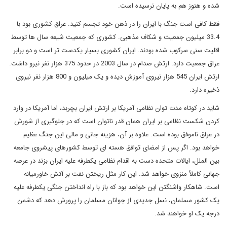
شده و هنوز هم به پایان نرسیده است.
فقط کافی است جنگ با ایران را در ذهن خود تجسم کنید. عراق کشوری بود با
33.4 میلیون جمعیت و شکاف مذهبی. کشوری که جمعیت شیعه سال ها توسط
اقلیت سنی سرکوب شده بودند. ایران کشوری بسیار یکدست تر است و دو برابر
عراق جمعیت دارد. ارتش صدام در سال 2003 در حدود 375 هزار نفر نیرو داشت.
ارتش ایران 545 هزار نیروی آموزش دیده و یک میلیون و 800 هزار نفر نیروی
ذخیره دارد.
شاید در کوتاه مدت توان نظامی آمریکا بر ارتش ایران بچربد، اما آمریکا در وارد
کردن شکست نظامی بر ایران همان قدر ناتوان است که در جلوگیری از شورش
در عراق ناموفق بوده است. علاوه بر آن، هزینه جانی و مالی این جنگ عظیم
خواهد بود. اگر پس از امضای توافق هسته ای توسط کشورهای پیشروی جامعه
بین الملل، ایالات متحده دست به اقدام نظامی یکطرفه علیه ایران بزند در عرصه
جهانی کاملاً منزوی خواهد شد. این کار مثل ریختن نفت بر آتش خاورمیانه
است. شاهکار واشنگتن این خواهد بود که باز با راه انداختن جنگی یکطرفه علیه
یک کشور مسلمان، نسل جدیدی از جوانان مسلمان را پرورش دهد که دشمن
درجه یک او خواهند شد.