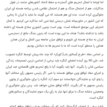
اما اوباما با اعمال تحریم های گسترده و حفظ اتحاد کشورهای متحد در طول
مذاکرات، هم از احتمال جنگ و هم از احتمال نظامی شدن برنامه هسته ای ایران
جلوگیری کرده است. عده ای هم هستند که می گویند ما نباید با ایران تا زمانی
که این کشور در خاورمیانه نقش درستی ایفا نمی کند مذاکره می کردیم. با کمال
احترام، این موضع احمقانه است. بهتر است چنین کشوری سلاح هسته ای داشته
باشد یا نداشته باشد؟ هدف ما این بوده است که بدون جنگ مانع از دسترسی
ایران به سلاح هسته ای شویم و توافق میان جامعه بین الملل و ایران همان
هدفی را محقق کرده است که ما با تحریم ها به دنبالش بودیم.
بر اساس مفاد «طرح [سناتور باب] کورکر» که چند ماه پیش توسط کنگره تصویب
شد، طی 60 روز آینده اعضای کنگره باید برخی از اساسی ترین تصمیمات زندگی
سیاسی شان را بگیرند. آنها باید بگویند آیا با رفع تحریم های اقتصادی ضد ایران
و اجرای مفاد توافق وین موافق هستند یا خیر. اگر رئیس جمهور رأی مخالف آنها
را وتو کرد و نمایندگان نتوانستند دو سوم آراء کنگره را برای جلوگیری از وتوی
رئیس جمهور به کار بگیرند، آنگاه توافق عملی خواهد شد. پس برای جلوگیری از
وضعیتی مشابه جنگ با عراق تنها نیاز به رأی یک سوم نمایندگان و سناتورهای
کنگره است.
شاید برخی از اعضای کنگره فکر کنند که رأی مخالف به این توافق منافع کوتاه