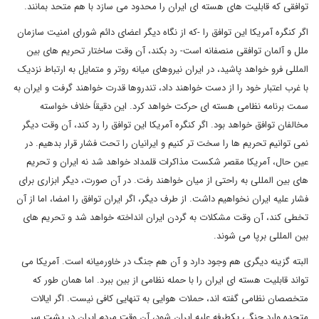
توافقی که قابلیت های هسته ای ایران را محدود می سازد با هم متحد بمانند.
اگر کنگره آمریکا این توافق را -که از نگاه دیگر اعضای دائم شورای امنیت سازمان
ملل و آلمان توافقی منصفانه است- رد بکند، آن وقت ساختار تحریم های بین
المللی فرو خواهد پاشید، در ایران نیروهای میانه روتر و متمایل به ارتباط نزدیک
با غرب اعتبار خود را از دست خواهند داد، تندروها قدرت خواهند گرفت و ایران به
سمت برنامه نظامی هسته ای حرکت خواهد کرد. این دقیقاً خلاف خواسته
مخالفان توافق خواهد بود. اگر کنگره آمریکا این توافق را رد کند، آن وقت دیگر
نمی توانیم تحریم ها را سخت تر کنیم و ایرانیان را تحت فشار قرار بدهیم. در
عین حال، آمریکا مقصر شکست مذاکرات قلمداد خواهد شد نه ایران و تحریم
های بین المللی به راحتی از میان خواهند رفت. در آن صورت، دیگر ابزاری برای
فشار علیه ایران نخواهیم داشت. از طرف دیگر، اگر ایران توافق را امضا، اما از آن
تخطی کند، آن وقت مشکلات به گردن ایران انداخته خواهد شد و تحریم های
بین المللی برپا می شوند.
البته گزینه دیگری هم وجود دارد و آن هم جنگ در خاورمیانه است. آمریکا می
تواند قابلیت هسته ای ایران را با حمله نظامی از بین ببرد. اما همان طور که
متخصصان نظامی گفته اند، حملات هوایی به تنهایی کافی نیست. اگر ایالات
متحده وارد جنگی یکطرفه علیه ایران شود، آن وقت مردم ایران در پشت سر