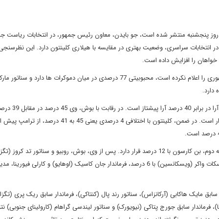
روز پنجشنبه منتشر شده است، جو بایدن، معاون رئیس جمهور، در انتخابات ریاست ج
رد و در انتخابات سراسری، وضعیت بهتری در مقایسه با هیلاری کلینتون دارد. این نظرسن
واهان را افزایش داده است.
بایدن که هنوز قصدش برای سومین حضور در انتخابات ریاست جمهوری را اعلام نکرده است، محبوبیتی 77 درصدی در میان دموکرات ها دارد و 
در رقابت دو نفره با ترامپ در انتخابات سراسری، بایدن با
است و علیه سناتور روبیو، از 44 درصد در برابر 41 درصد آرا، برخوردار است. در ضمن، کلینتون با اختلافی 4 درصدی یعنی 45 
درصد آرا قرار دارند. در میان 17 کاندیدای جمهوری خواه، فرماندار اسکات واکر (ویسکانسین) با 6 درصد، فرماندار جان کاسیک (اوهایو) و کارلی فیو
ابق مایک هاکابی (آرکانزاس)، سناتور رند پال (کنتاکی)، فرماندار سابق ریک پری (تگز
نا)، فرماندار سابق جورج پتاکی (نیویورک) و سناتور لیندسی گراهام (کارولینای جنوبی) نتو