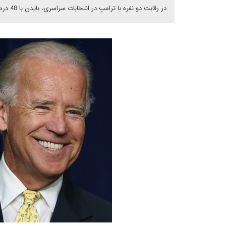
در رقابت دو نفره با ترامپ در انتخابات سراسری، بایدن با 48 درصد آرا در برابر 40 درصد آرا پیشتاز است.