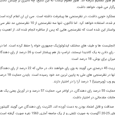
یاورند. 11 درصد از رای دهندگان هم هنوز تصمیم نگرفته اند. هنوز معلوم نیست که این نتایج، چه تاثیری بر چینش کاند
ماه عملکرد خوبی داشت، در نظرسنجی ها پیشرفت داشته است. سی ان ان اعلام کرده است 
میانگین نظرسنجی هایی که حد فاصل 16 جولای و 10 سپتامبر انجام شده، استفاده خواهد کرد. اما تاکنون، تنها سه نظرسن
یورینا خواستار این شده است که نظرسنجی هایی که پس از مناظره انجام شده اند، از اهمیت با
نفره جمهوری خواهان، وقتی صحبت از کسانی می شود که حاضر به رای دادن به یک کاندیدا نیستند، ترامپ باز هم پیشتاز است و 26 درصد از ر
 بوش، 18 درصد است.
در جبهه دموکرات ها، برتری کلینتون در حال کم شدن است. یک اکثریت 45 درصدی می گویند به وی رای خواهند داد، در حالی که 22 درصد از را
دموکرات به برنی سندرز رای می دهند. این درحالی است که فاصله آنها در نظرس
آرا را در اختیار دارند.
در نظرسنجی مشابهی که در اواخر جولای منتشر شده بود، کلینتون حمایت 55 درصد رای دهندگان، در اواخر می، حمایت 57
 صداقت و قابل اعتماد بودن به دست آورده اند، اکثریت رای دهندگان می گویند کلینتون
ته است.