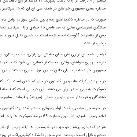
بیشتر از 4 درصد آرا را به دست ب
مناظره بعدی جمهوری خواهان در شبکه سی ان ان که 16 سپتامبر برگزار می شود، خواهد داشت.
فیورینا که در مناظره کاندیداهای رده پایین فاکس نیوز در اوایل 
پس از مناظره 6 آگوست انجام شده است. به همین دلیل ف
برخوردار باشند.
جمهوری خواه حاضر به رای دادن به این غول تجاری نیستند و این میزان برای
دهندگان و فرماندار سابق مارتین اومالی (مریلند) و فرماندار سابق جیم وب (ویرجینیا) 1 درصد 
اعلام رسمی نامزدی اش، وی حمایت 65 درصد دموکرات ها را در انتخابات مقدماتی در اختیار داشت.
هر دو کاندیدای پیشتاز دو حزب در نظرسنجی ها ارقام پایینی از نظر
صادق و قابل اعتماد نیستند. نظرسنجی دانشگاه کوئینیپیاک، در روزهای 25-20 آگوست به صورت تلفنی و از یک جامعه آماری 1563 نفره صورت گرف