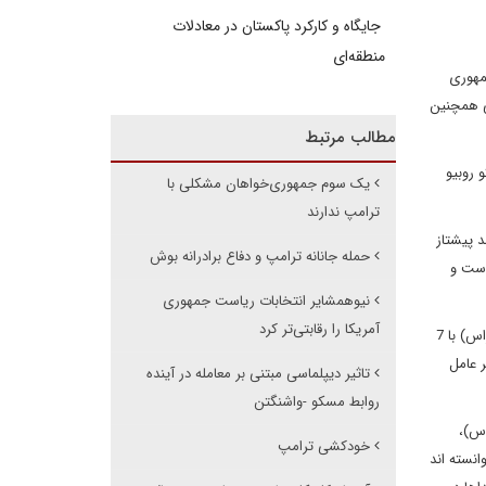
جایگاه و کارکرد پاکستان در معادلات
منطقه‌ای
مهوری
جی همچنین
مطالب مرتبط
سناتور مارکو روبیو
یک سوم جمهوری‌خواهان مشکلی با
ترامپ ندارند
 48 درصد آرا در برابر 40 درصد آرا پیشتاز است. در رقابت با بوش، وی 45 درصد در مقابل 39 درصد پیشتاز
حمله جانانه ترامپ و دفاع برادرانه بوش
به 41 درصد، از ترامپ پیش است و
نیوهمشایر انتخابات ریاست جمهوری
آمریکا را رقابتی‌تر کرد
در جبهه جمهوری خواهان، ترامپ با 28 درصد پیشتاز است و در رتبه دوم، بن کارسون با 12 درصد قرار دارد. پس از وی، بوش، روبیو و سناتور تد کروز (تگزاس) با 7
رینا، مدیر عامل
تاثیر دیپلماسی مبتنی بر معامله در آینده
روابط مسکو -واشنگتن
اس)،
خودکشی ترامپ
انسته اند