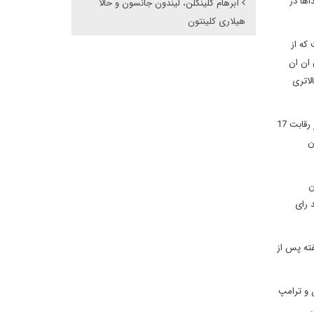
یداها در
آبرهام کلینکلن، لیندون جانسون و حالا
هیلاری کلینتون
که از
جی از 10 نظرسنجی مد نظر سی ان ان
لاتری
ترامپ همچنان برتری اش میان جنبش تی پارتی، سفیدپوستان، اوانجلیست ها و طیف های مختلف ایدئولوژیک جمهوری خواه را حفظ کرده است. اما در رقابت 17
ای دهندگان
ی دهندگان
نجی های ملی به پایین ترین حد خود رسیده است. بایدن حمایت 18 درصد رای
 درصد و در آوریل یعنی یک هفته پس از
 و ترامپ