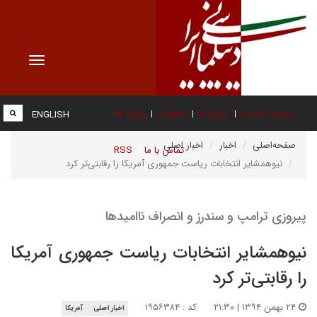
Toggle
vigation
صفحه نخست
درباره ما
عضویت
پیوند ها
ENGLISH
صفحه‌اصلی
اخبار
اخبار اصلی
تماس با ما
RSS
نیوهمشایر انتخابات ریاست جمهوری آمریکا را رقابتی‌تر کرد
پیروزی ترامپ و سندرز و انصراف ناامیدها
نیوهمشایر انتخابات ریاست جمهوری آمریکا
را رقابتی‌تر کرد
۲۴ بهمن ۱۳۹۴ | ۲۱:۳۰
کد : ۱۹۵۶۳۸۴
اخبار اصلی
آمریکا