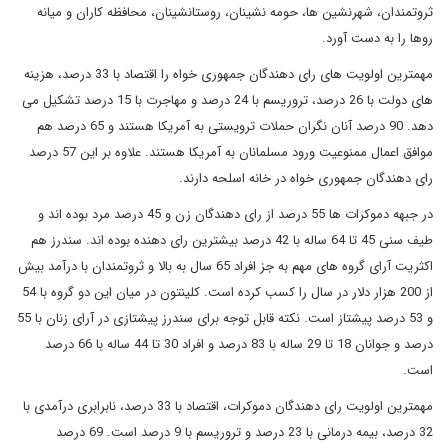
ثروتمندان، شهرنشین ها، حومه نشینان، روستانشینان، محافظه کاران و میانه
روها را به دست آورد.
مهمترین اولویت های رای دهندگان جمهوری خواه را اقتصاد با 33 درصد، هزینه
های دولت با 26 درصد، تروریسم با 24 درصد و مهاجرت با 15 درصد تشکیل می
دهد. 90 درصد آنان نگران حملات ترویستی به آمریکا هستند و 65 درصد هم
موافق اعمال ممنوعیت ورود مسلمانان به آمریکا هستند. علاوه بر این 57 درصد
رای دهندگان جمهوری خواه در خانه اسلحه دارند.
در جبهه دموکرات ها 55 درصد از رای دهندگان زن و 45 درصد مرد بوده اند و
طیف سنی 45 تا 64 ساله با 42 درصد بیشترین رای دهنده بوده اند. سندرز هم
اکثریت آرای گروه های مهم به جز افراد 65 سال به بالا و ثروتمندان با درآمد بیش
از 200 هزار دلار در سال را کسب کرده است. کلینتون در میان این دو گروه با 54
و 53 درصد پیشتاز است. نکته قابل توجه برای سندرز پیشتازی در آرای زنان با 55
درصد و جوانان 18 تا 29 ساله با 83 درصد و افراد 30 تا 44 ساله با 66 درصد
است.
مهمترین اولویت رای دهندگان دموکرات، اقتصاد با 33 درصد، نابرابری درآمدی با
32 درصد، بیمه درمانی با 23 درصد و تروریسم با 9 درصد است. 69 درصد