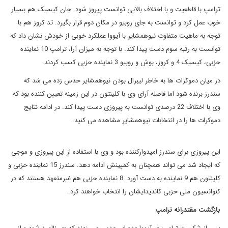
ترامپ با قاطعیت و با اختلاف بالایی توانست پیروز شود. جان کیسیک هم بسیار
خوب عمل کرد و توانست به جای روبیو در مکان دوم قرار بگیرد. تد کروز هم با
توجه به ماهیت متفاوت نیوهمشایر با آیووا عملکرد خوبی از خودش نشان داد که
توانست به رتبه سوم دست پیدا کند. با توجه به میزان آرا، ترامپ 10 نماینده
حزبی، کیسیک 4 و کروز، بوش و روبیو 3 نماینده حزبی کسب کردند.
در میان دموکرات ها به خاطر لیبرال بودن نیوهمشایر حدس زده می شد که
سندرز برنده شود اما فاصله آرای وی با کلینتون در این زمینه تعیین کننده بود که
وی با اختلاف 22 درصدی توانست به پیروزی دست پیدا کند. در ادامه نتایج
دموکرات ها را در انتخابات نیوهمشایر مشاهده می کنید.
این پیروزی برای سندرز امیدوارکننده بود و وی با استفاده از این پیروزی و موجی
که ایجاد شد می تواند همچنان به کمپینش ادامه دهد. سندرز 15 نماینده حزبی و
کلینتون هم 9 نماینده به دست آورد. 8 نماینده حزبی هم غیرمتعهد هستند که در
کنوانسیون ملی حزبی کاندیدایشان را انتخاب خواهند کرد.
بازگشت مقتدرانه ترامپ