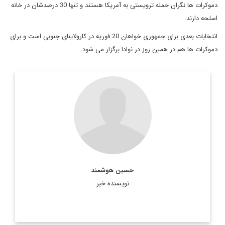
دموکرات ها نگران حمله ترویستی به آمریکا هستند و تنها 30 درصدشان در خانه
اسلحه دارند.
انتخابات بعدی برای جمهوری خواهان 20 فوریه در کارولاینای جنوبی است و برای
دموکرات ها هم در همین روز در نوادا برگزار می شود.
عضو هيئت تحريريه ديپلماسي ايراني
hossein. houshmand@gmail.com
اطلاعات بیشتر
حسین هوشمند
نویسنده خبر