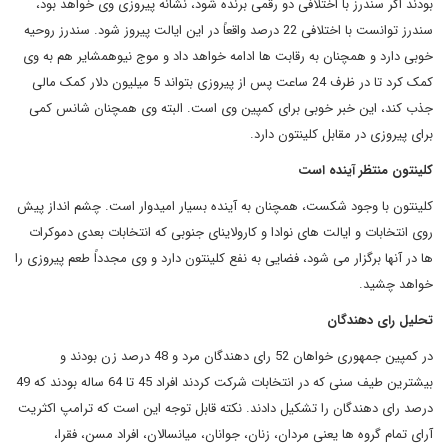
بودند اگر سندرز با اختلافی دو رقمی برنده شود، نشانه پیروزی وی خواهد بود،
سندرز توانست با اختلافی 22 درصد واقعاً در این ایالت پیروز شود. سندرز روحیه
خوبی دارد و همچنان به رقابت ها ادامه خواهد داد و موج نیوهمشایر هم به وی
کمک کرد تا در ظرف 24 ساعت پس از پیروزی بتواند 5 میلیون دلار کمک مالی
جذب کند، این خبر خوبی برای کمپین وی است. البته وی همچنان شانس کمی
برای پیروزی در مقابل کلینتون دارد.
کلینتون منتظر آینده است
کلینتون با وجود شکست، همچنان به آینده بسیار امیدوار است. چشم انداز پیش
روی انتخابات و ایالت های نوادا و کارولاینای جنوبی که انتخابات بعدی دموکرات
ها در آنها برگزار می شود، فضایی به نفع کلینتون دارد و وی مجدداً طعم پیروزی را
خواهد چشید.
تحلیل رای دهندگان
در کمپین جمهوری خواهان 52 رای دهندگان مرد و 48 درصد زن بودند و
بیشترین طیف سنی که در انتخابات شرکت کردند افراد 45 تا 64 ساله بودند که 49
درصد رای دهندگان را تشکیل دادند. نکته قابل توجه این است که ترامپ اکثریت
آرای تمام گروه ها یعنی مردان، زنان، جوانان، میانسالان، افراد مسن، فقرا،