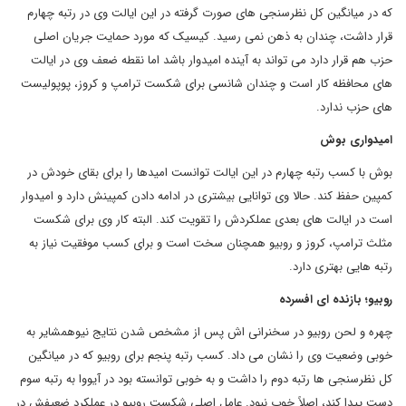
که در میانگین کل نظرسنجی های صورت گرفته در این ایالت وی در رتبه چهارم
قرار داشت، چندان به ذهن نمی رسید. کیسیک که مورد حمایت جریان اصلی
حزب هم قرار دارد می تواند به آینده امیدوار باشد اما نقطه ضعف وی در ایالت
های محافظه کار است و چندان شانسی برای شکست ترامپ و کروز، پوپولیست
های حزب ندارد.
امیدواری بوش
بوش با کسب رتبه چهارم در این ایالت توانست امیدها را برای بقای خودش در
کمپین حفظ کند. حالا وی توانایی بیشتری در ادامه دادن کمپینش دارد و امیدوار
است در ایالت های بعدی عملکردش را تقویت کند. البته کار وی برای شکست
مثلث ترامپ، کروز و روبیو همچنان سخت است و برای کسب موفقیت نیاز به
رتبه هایی بهتری دارد.
روبیو؛ بازنده ای افسرده
چهره و لحن روبیو در سخنرانی اش پس از مشخص شدن نتایج نیوهمشایر به
خوبی وضعیت وی را نشان می داد. کسب رتبه پنجم برای روبیو که در میانگین
کل نظرسنجی ها رتبه دوم را داشت و به خوبی توانسته بود در آیووا به رتبه سوم
دست پیدا کند، اصلاً خوب نبود. عامل اصلی شکست روبیو در عملکرد ضعیفش در