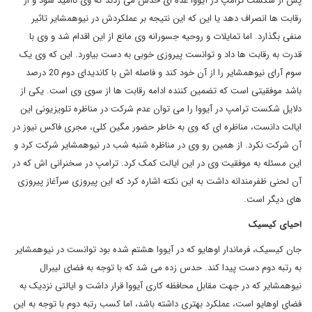
پس از شکست ترامپ در آیووا عده ای حدس می زدند که وی ناامید شود و از
رقابت ها انصراف دهد یا این که این نتیجه بر عملکردش در نیوهمشایر تاثیر
منفی بگذارد. اما تمایلات و روحیه جسورانه وی مانع از این اقدام شد و وی با
قدرت به رقابت ها داد و توانست پیروزی خوبی به دست بیاورد. این که وی یک
سوم آرای نیوهمشایر را از آن خود کند و فاصله اش با کاندیدای دوم 20 درصد
باشد موفقیتی است که تضمین کننده ادامه رقابت ها از سوی وی است. یکی از
دلایل شکست ترامپ در آیووا را می توان عدم شرکت در مناظره تلویزیونی این
ایالت دانست، مناظره ای که وی به خاطر حضور مگین کلی، مجری فاکس نیوز در
آن شرکت نکرد. از همین رو وی در مناظره شنبه شب در نیوهمشایر شرکت کرد و
این مسئله به موفقیت وی در این ایالت کمک کرد. ترامپ در سخنرانی اش که در
آن لحنی ظفرمندانه داشت به این نکته اشاره کرد که این پیروزی سرآغاز پیروزی
های دیگر است.
احیای کیسیک
جان کیسیک، فرماندار اوهایو که در آیووا هشتم شده بود توانست در نیوهمشایر
به رتبه دوم دست پیدا کند. حدس زده می شد که با توجه به فضای لیبرال
نیوهمشایر که در جهت مقابل محافظه کاری آیووا قرار داشت و ایالتی نزدیک به
فضای اوهایو است، عملکرد بهتری داشته باشد، اما کسب رتبه دوم با توجه به این