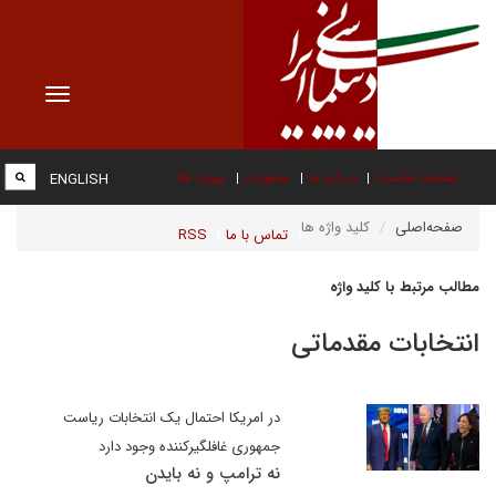
Toggle
vigation
صفحه نخست
درباره ما
عضویت
پیوند ها
ENGLISH
صفحه‌اصلی
کلید واژه ها
تماس با ما
RSS
مطالب مرتبط با کلید واژه
انتخابات مقدماتی
در امریکا احتمال یک انتخابات ریاست
جمهوری غافلگیرکننده وجود دارد
نه ترامپ و نه بایدن