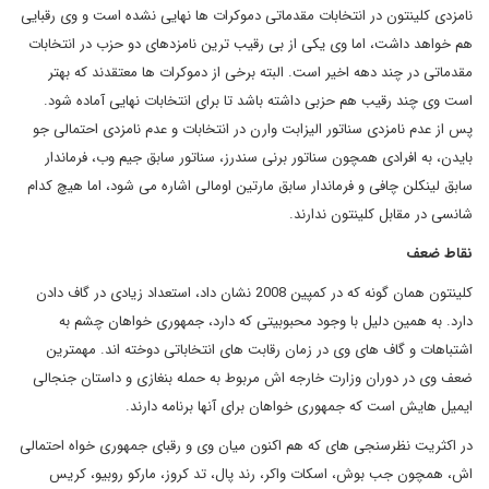
نامزدی کلینتون در انتخابات مقدماتی دموکرات ها نهایی نشده است و وی رقبایی
هم خواهد داشت، اما وی یکی از بی رقیب ترین نامزدهای دو حزب در انتخابات
مقدماتی در چند دهه اخیر است. البته برخی از دموکرات ها معتقدند که بهتر
است وی چند رقیب هم حزبی داشته باشد تا برای انتخابات نهایی آماده شود.
پس از عدم نامزدی سناتور الیزابت وارن در انتخابات و عدم نامزدی احتمالی جو
بایدن، به افرادی همچون سناتور برنی سندرز، سناتور سابق جیم وب، فرماندار
سابق لینکلن چافی و فرماندار سابق مارتین اومالی اشاره می شود، اما هیچ کدام
شانسی در مقابل کلینتون ندارند.
نقاط ضعف
کلینتون همان گونه که در کمپین 2008 نشان داد، استعداد زیادی در گاف دادن
دارد. به همین دلیل با وجود محبوبیتی که دارد، جمهوری خواهان چشم به
اشتباهات و گاف های وی در زمان رقابت های انتخاباتی دوخته اند. مهمترین
ضعف وی در دوران وزارت خارجه اش مربوط به حمله بنغازی و داستان جنجالی
ایمیل هایش است که جمهوری خواهان برای آنها برنامه دارند.
در اکثریت نظرسنجی های که هم اکنون میان وی و رقبای جمهوری خواه احتمالی
اش، همچون جب بوش، اسکات واکر، رند پال، تد کروز، مارکو روبیو، کریس