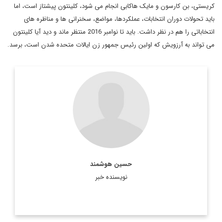
کریستی، بن کارسون و مایک هاکابی انجام می شود، کلینتون پیشتاز است، اما
باید تحولات دوران انتخابات، عملکردها، مواضع، سخنرانی ها و مناظره های
انتخاباتی را هم در نظر داشت. باید تا نوامبر 2016 منتظر ماند و دید آیا کلینتون
می تواند به آرزویش که اولین رئیس جمهور زن ایالات متحده شدن است، برسد.
عضو هيئت تحريريه ديپلماسي ايراني
hossein. houshmand@gmail.com
اطلاعات بیشتر
حسین هوشمند
نویسنده خبر