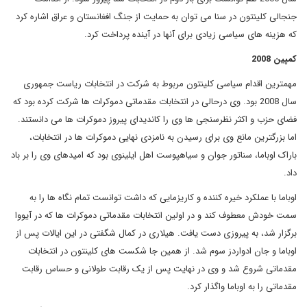
جنجالی کلینتون در سنا می توان به حمایت از جنگ افغانستان و عراق اشاره کرد
که هزینه های سیاسی زیادی برای آنها در آینده پرداخت کرد.
کمپین 2008
مهمترین اقدام سیاسی کلینتون مربوط به شرکت در انتخابات ریاست جمهوری
سال 2008 بود. وی درحالی در انتخابات مقدماتی دموکرات ها شرکت کرده بود که
فضای حزب و اکثر نظرسنجی ها وی را کاندیدای پیروز دموکرات ها می دانستند.
اما بزرگترین مانع وی برای رسیدن به نامزدی نهایی دموکرات ها در انتخابات،
باراک اوباما، سناتور جوان و سیاهپوست اهل ایلینوی بود که امیدهای وی را بر باد
داد.
اوباما با عملکرد خیره کننده و کاریزمایی که داشت توانست تمام نگاه ها را به
سمت خودش معطوف کند و در اولین انتخابات مقدماتی دموکرات ها که در آیووا
برگزار شد، به پیروزی دست یافت. هیلاری در کمال شگفتی در این ایالات پس از
اوباما و جان ادواردز سوم شد. از همین جا شکست های کلینتون در انتخابات
مقدماتی شروع شد و وی در نهایت پس از یک رقابت طولانی و حساس رقابت
مقدماتی را به اوباما واگذار کرد.