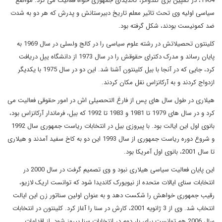
1964، در کمپین بری گلدواتر، کاندیدای جمهوری خواه فعالیت می کرد. مواضع
سیاسی اولیه وی تحث تاثیر معلم تاریخ دبیرستانش و پدرش که هر دو به شدت
ضد کمونیست بودند، شکل گرفته بود.
کلینتون تحصیلاتش در رشته علوم سیاسی را در کالج ولسلی در سال 1969 به
پایان رساند و مدرک دکترای حقوقش را در سال 1973 از دانشگاه ییل دریافت
کرد، جایی که در آنجا با بیل کلینتون آشنا شد. این دو در سال 1975 با یکدیگر
ازدواج کردند و به آرکانزاس نقل مکان کردند.
هیلاری در طول سال های پس از فارغ التحصیلی اش در امور حقوقی فعالیت می
کرد و در سال های 1979 تا 1981 و 1983 تا 1992 که بیل، فرماندار آرکانزاس بود،
بانوی اول این ایالت بود. با پیروزی بیل در انتخابات ریاست جمهوری سال 1992
و شروع دوره ریاست جمهوری از سال 1993 این دو به کاخ سفید آمدند و هیلاری
تا سال 2001، بانوی اول آمریکا بود.
این پایان فعالیت سیاسی هیلاری نبود و وی تصمیم گرفت در سال 2000 در
انتخابات سنای ایالات متحده از نیویورک کاندیدا شود که توانست اریک لازیو،
رقیب جمهوری خواهش را شکست دهد و به عنوان اولین سناتور زن این ایالت
انتخاب شد. وی از 3 ژانویه 2001، کارش در سنا را آغاز کرد. کلینتون در انتخابات
سال 2006 هم توانست برای بار دوم در انتخابات سنا پیروز شود. از اقدامات