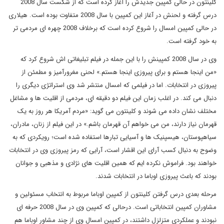
کلینتون در حالی کمپین جدیدش را آغاز کرده است که از شکست سال 2008
درس گرفته و لحنش در آغاز این کمپین با سال 2008 متفاوت بوده است. هیلاری
در حالی کمپین امسال را شروع کرده است که برخلاف 2008 چهره ای مردمی تر
به خود گرفته است.
وی در سال 2008 کمپینش را با این جمله در فیلم تبلیغاتی اش شروع کرد که
«من اینجا هستم و برای پیروزی اینجا هستم.» لحنی مغرورآمیز و مطمئن از
پیروزی در انتخابات. اما در فیلمی که امسال منتشر شد وی استراتژی دیگری را
دنبال می کند. در اغلب زمان این فیلم دو دقیقه ای، مردمی از اقلیت ها و مشاغل
مختلف نشان داده می شوند و کلینتون می گوید: «مردم آمریکا هر روز به یک
قهرمان نیاز دارند، من می خواهم آن قهرمان باشم.» در این فیلم از زنان، مادران،
سیاهپوستان، هیسپنیک ها و آسیایی تبارها استفاده شده است؛ رویکردی که به
وضوح به دنبال کسب آرای این اقشار است، آرایی که رمز پیروزی وی در انتخابات
خواهند بود. فراموش نکرده ایم که همین اقلیت های نژادی و مذهبی و جوانان
بودند که باعث پیروزی اوباما در انتخابات شدند.
مرحله بعدی درس گرفتن کلینتون از کمپین اوباما مربوط به انتخاب مسئولین و
مشاوران کمپین انتخاباتی است. درحالی که کمپین وی در سال 2008 حرفه ای
نبودند و عملکردی متزلزل داشتند، در کمپین امسال وی از چند مشاور اوباما هم