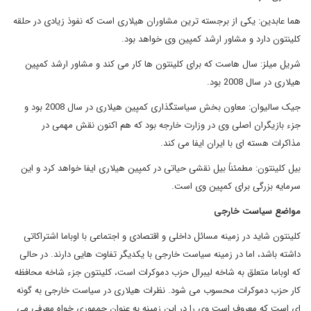
هما عابدین: یکی از برجسته ترین مشاوران هیلاری است که نفوذ زیادی در حلقه
کلینتون دارد و مشاور ارشد کمپین وی خواهد بود.
شریل میلز: سال هاست که برای کلینتون ها کار می کند و مشاور ارشد کمپین
هیلاری در سال 2008 بود.
جیک سالیوان: معاون بخش سیاستگذاری کمپین هیلاری در سال 2008 بود و
جزء بازیگران اصلی وی در وزارت خارجه بود که هم اکنون نقش مهمی در
مذاکرات هسته ای با ایران ایفا می کند.
بیل کلینتون: مطمئناً بیل نقشی حیاتی در کمپین هیلاری ایفا خواهد کرد و این
سرمایه بزرگی برای کمپین وی است.
مواضع سیاست خارجی
کلینتون شاید در زمینه مسائل داخلی و اقتصادی و اجتماعی با اوباما اشتراکاتی
داشته باشد، اما در زمینه سیاست خارجی با یکدیگر تفاوت هایی دارند. در حالی
که اوباما متعلق به شاخه لیبرال حزب دموکرات است، کلینتون جزء شاخه محافظه
کار حزب دموکرات محسوب می شود. نظرات هیلاری در سیاست خارجی به گونه
ای است که معروف است وی را در این زمینه به عنوان جمهوری خواه معرفی می