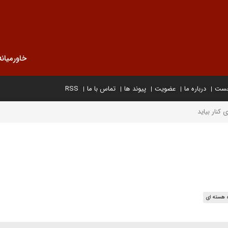
خاورمیانه
خست
درباره ما
عضویت
پیوند ها
تماس با ما
RSS
 کنار بیاید
 هسته ای