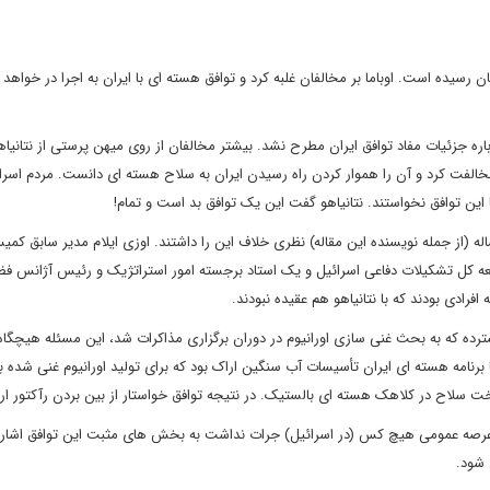
ن رسیده است. اوباما بر مخالفان غلبه کرد و توافق هسته ای با ایران به اجرا در خواهد 
ره جزئیات مفاد توافق ایران مطرح نشد. بیشتر مخالفان از روی میهن پرستی از نتانیا
 مخالفت کرد و آن را هموار کردن راه رسیدن ایران به سلاح هسته ای دانست. مردم اسر
ن توافق نخواستند. نتانیاهو گفت این یک توافق بد است و تمام!
 (از جمله نویسنده این مقاله) نظری خلاف این را داشتند. اوزی ایلام مدیر سابق کمی
ه کل تشکیلات دفاعی اسرائیل و یک استاد برجسته امور استراتژیک و رئیس آژانس فض
رادی بودند که با نتانیاهو هم عقیده نبودند.
گسترده که به بحث غنی سازی اورانیوم در دوران برگزاری مذاکرات شد، این مسئله هیچگاه
رنامه هسته ای ایران تأسیسات آب سنگین اراک بود که برای تولید اورانیوم غنی شده با 
ت سلاح در کلاهک هسته ای بالستیک. در نتیجه توافق خواستار از بین بردن رآکتور ا
در عرصه عمومی هیچ کس (در اسرائیل) جرات نداشت به بخش های مثبت این توافق اشاره
 شود.