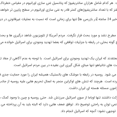
. هر کدام شامل هزاران سانتریفیوژ که پتانسیل غنی سازی اورانیوم در مقیاس خطرناک ر
 که با تعداد سانتریفیوژهای کمتر قادر به غنی سازی اورانیوم در سطح پایین تر خواهد 
طیق توافق این تأسیسات در هر زمان بازرسی را خواهند پذیرفت. تأخیر 24 ساعته [در بازرسی ها] تنها برای زمانی است که نسبت به عملیات غیرقانو
مطرح نشد و مورد بحث قرار نگرفت. مردم آمریکا از تلویزیون شاهد درگیری ها و بحث
 گونه بحثی در رابطه با جزئیات توافقی که بعضا تهدید وجودی برای اسرائیل خوانده می
 84 درصد از مردم اسرائیل معتقدند که ایران یک تهدید وجودی برای اسرائیل است. با توجه به عدم آگاهی از مفاد 
ای نتانیاهو تنها مبنای شکل گیری این عقیده در بین مردم اسرائیل است.
نشست محسوب می شود. روسیه در رابطه با موشک های بالستیک همیشه ایران را مورد حمایت جدی قر
رده است. هرچند که تنش های اوکراین منجر به اعمال تحریم هایی علیه روسیه از جانب
یرامون مسئله هسته ای ایران داشت.
کت داشتند تنها اوباما از سوی اسرائیل سرزنش شد. حتی روسیه و چین با وجود کمک ه
می توان به راحتی توضیح داد. توافق ضعف هایی دارد که البته باید به آن پرداخته می ش
 توجهی نشود؛ آنچه که اسرائیل انجام داد.