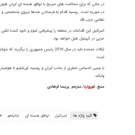
در حالی که برای مخالفت های صریح با توافق هسته ای ایران هنوز 
در سوریه است. روسیه اقدام به فرستادن صدها نیروی متخصص و هوا
نظامی حزب الله.
اسرائیل این اقدامات در منطقه را پیشرفتی شوم و نابود کننده تلق
حزبی در کپیتول هیل خواهد بود.
ایالات متحده باید در سال 2016 رئیس جمهوری
است.
با چنین احساس خطری از جانب ایران و روسیه، اورشلیم با هوشیاری 
وابکند.
منبع
:
فوروارد
/
مترجم
:
پریسا فرهادی
کلید واژه ها:
اسرائیل
توافق هسته ای
نتانیاهو
اف