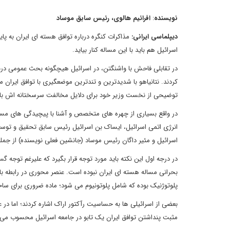
نویسنده
:
افرائیم هالوی، رئیس سابق موساد
دیپلماسی ایرانی
:
مذاکرات کنگره درباره توافق هسته ای ایران به پایا
اسرائیل هم باید با این مساله کنار بیاید.
در تقابلی فاحش با واشنگتن، در اسرائیل هیچگونه بحث عمومی دربا
کردند. نتانیاهو با شدیدترین و تندترین موضعگیری با توافق ایران
توضیحی از نخست وزیر خود برای دلایل مخالفت سرسختانه اش با ای
در واقع بسیاری از چهره های متخصص و آشنا با پیچیدگی های مساله
انرژی اتمی اسرائیل، ایساک بن اسرائیل رئیس سابق تحقیق و توسع
اسرائیل و مئیر داگان رئیس موساد (جانشین فعلی نویسنده) از جمله اف
در درجه اول این نکته باید مورد توجه قرار بگیرد که علیرغم توجه 
بحرانی مساله هسته ای ایران نبوده است. عنصر محوری در رابطه با ب
پلوتوژنیک بوده که شامل پلوتونیوم می شود؛ ماده ضروری برای ساخ
بعضی از اسرائیلی ها به حساسیت رآکتور اراک اشاره کردند؛ اما 
مثبت پنداشتن توافق ایران یک تابو در جامعه اسرائیل محسوب می