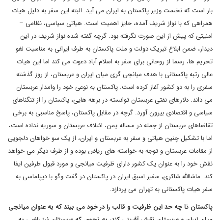
بار است که نخست وزیر پاکستان به ایران می آید. البته این سفر به دلیل هیات
همراهی که با نواز شریف آمده، حایز اهمیت است. هیاتی سیاسی، نظامی –
امنیتی که پیش از این صورت نگرفته بود. گرچه گفته شده نواز شریف در این
دیدار، ضمن ابلاع تبریک دولت و ملت پاکستان به طرف ایرانی به مناسبت لغو
تحریم ها، رسما از روحانی برای سفر به اسلام آباد دعوت می کند اما این هیات
عالی رتبه پاکستانی با هدف میانجی گری میان ایران و عربستان، از روز گذشته
سفری را به دو کشور آغاز کرده است. پاکستان به نوعی خود را وامدار عربستان
می داند. دلارهای نفتی عربستان توانسته در برهه هایی، پاکستان را از تنگناهای
سیاسی و اقتصادی بیرون آورد. گرچه در مقابل پاکستان، پاسخ مناسبی به برخی
تقاضاهای عربستان از جمله در مساله یمن، ائتلاف عربستان و سوریه نداده است،
اما با تشکیل چنین هیاتی و سفر به عربستان و ایران، از یک سو خواهان دلجویی
از مقامات عربستان و توجه به خواسته های ریاض بوده و از طرف دیگر می خواهد
نقش خود را به عنوان یک کشور دارای ظرفیت میانجی و مورد قبول طرفین ایفا
کند. ماشاالله شاکری٬ سفیر اسبق ایران در پاکستان در گفت وگو با دیپلماسی به
سفر هیات پاکستانی به تهران می پردازد.
پاکستان تا چه حد این ظرفیت و قالب را در خود می بیند که به عنوان میانجی
میان ایران و عربستان نقش آفرینی کند، به نحوی که عربستان نیز راضی به