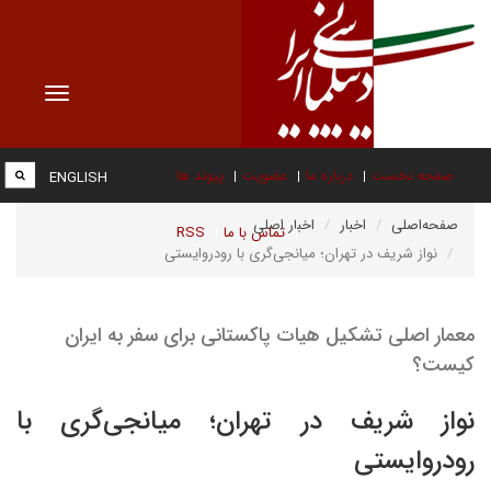
Toggle
vigation
صفحه نخست
درباره ما
عضویت
پیوند ها
ENGLISH
صفحه‌اصلی
اخبار
اخبار اصلی
تماس با ما
RSS
نواز شریف در تهران؛ میانجی‌گری با رودروایستی
معمار اصلی تشکیل هیات پاکستانی برای سفر به ایران
کیست؟
نواز شریف در تهران؛ میانجی‌گری با
رودروایستی