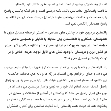
کند، از چه ماهیتی برخوردار است. اما اینکه عربستان انتظار دارد پاکستان
بلافاصله پاسخگوی تقاضایش باشد، نکته درستی است و هم اینکه پاکستان پاسخ
را به محاسبات و اقدامات غیرنظامی منوط کرده نیز درست است. این دو تقاضا و
پاسخ همدیگر را تکمیل نمی کند.
پاکستان در درون خود با چالش های سیاسی – امنیتی از جمله مسایل مرزی با
هندوستان، همکاری با افغانستان برای مقابله با طالبان و همچنین داعش
مواجه است
. آیا ورود به پرونده جدید آن هم در حد و اندازه میانجی گری میان
دو کشور ایران و عربستان با وجود تنش های قابل توجه، هزینه اضافی را بر
دولت پاکستان تحمیل نمی کند؟
بله. البته فکر می کنم با وجود اینکه در مطبوعات نواز شریف را مبتکر طرح میانجی
می دانند و جدای از فراهم بودن اشتیاق در رگه ها و لایه های مختلف حاکمیت
این کشور، اما معمار اصلی برای تشکیل هیات عالی رتبه برای سفر به ایران، ژنرال
راحیل شریف است. اسلام آباد خود را به نوعی وامدار عربستان می داند. اما در
عین حال ژنرال راحیل می داند که پاکستان در گردابی از مشکلات و مسایل در
حال غرق شدن است. مشکل مرزی دیرینه و سنتی با هند، و به تازگی انفجار در
پتانکوت هند که دولت هند، پاکستان را به کفایت نداشتن برای کنترل کنشگران