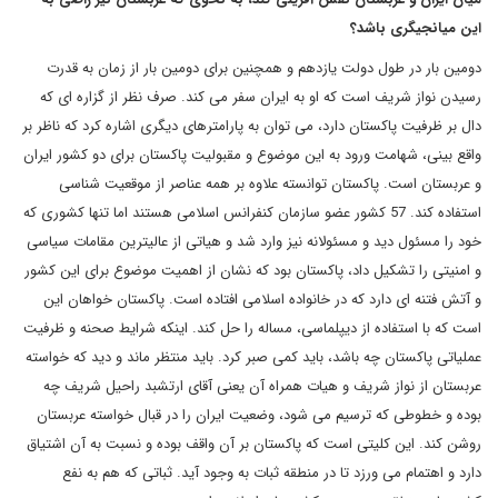
این میانجیگری باشد؟
دومین بار در طول دولت یازدهم و همچنین برای دومین بار از زمان به قدرت
رسیدن نواز شریف است که او به ایران سفر می کند. صرف نظر از گزاره ای که
دال بر ظرفیت پاکستان دارد، می توان به پارامترهای دیگری اشاره کرد که ناظر بر
واقع بینی، شهامت ورود به این موضوع و مقبولیت پاکستان برای دو کشور ایران
و عربستان است. پاکستان توانسته علاوه بر همه عناصر از موقعیت شناسی
استفاده کند. 57 کشور عضو سازمان کنفرانس اسلامی هستند اما تنها کشوری که
خود را مسئول دید و مسئولانه نیز وارد شد و هیاتی از عالیترین مقامات سیاسی
و امنیتی را تشکیل داد، پاکستان بود که نشان از اهمیت موضوع برای این کشور
و آتش فتنه ای دارد که در خانواده اسلامی افتاده است. پاکستان خواهان این
است که با استفاده از دیپلماسی، مساله را حل کند. اینکه شرایط صحنه و ظرفیت
عملیاتی پاکستان چه باشد، باید کمی صبر کرد. باید منتظر ماند و دید که خواسته
عربستان از نواز شریف و هیات همراه آن یعنی آقای ارتشبد راحیل شریف چه
بوده و خطوطی که ترسیم می شود، وضعیت ایران را در قبال خواسته عربستان
روشن کند. این کلیتی است که پاکستان بر آن واقف بوده و نسبت به آن اشتیاق
دارد و اهتمام می ورزد تا در منطقه ثبات به وجود آید. ثباتی که هم به نفع