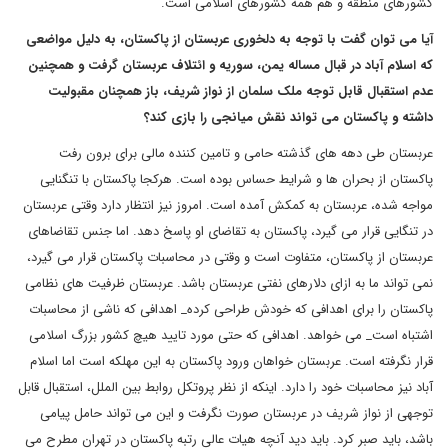
کشورهای منطقه و هم همه کشورهای اسلامی است.
آیا می توان گفت با توجه به دلخوری عربستان از پاکستان، به دلیل مواضعی
که اسلام آباد در قبال مساله یمن، سوریه و ائتلاف عربستان گرفت و همچنین
عدم استقبال قابل توجه ملک سلمان از نواز شریف، باز همچنان مقبولیت
داشته و پاکستان می تواند نقش میانجی را بازی کند؟
عربستان طی دهه های گذشته حامی و تامین کننده مالی برای برون رفت
پاکستان از بحران ها و شرایط حساس بوده است. هرکجا پاکستان با تنگنایی
مواجه شده، عربستان به کمکش آمده است. امروز نیز انتظار دارد وقتی عربستان
در تنگایی قرار می گیرد، پاکستان به تقاضای او پاسخ دهد. اما جنس تقاضاهای
عربستان از پاکستان، متفاوت است و وقتی در محاسبات پاکستان قرار می گیرد،
نمی تواند ما به ازای دلارهای نفتی عربستان باشد. عربستان ظرفیت های نظامی
پاکستان را برای اهدافی که خودش طراحی کرده_ اهدافی که ناشی از محاسبات
اشتباه است_ می خواهد. اهدافی که حتی مورد تایید هیچ کشور بزرگ اسلامی
قرار نگرفته است. عربستان خواهان ورود پاکستان به این مهلکه است اما اسلام
آباد نیز محاسبات خود را دارد. اینکه از نظر پروتکل روابط بین الملل، استقبال قابل
توجهی از نواز شریف در عربستان صورت نگرفت و این می تواند حامل پیامی
باشد، باید صبر کرد. باید دید آنچه هیات عالی رتبه پاکستان در تهران مطرح می