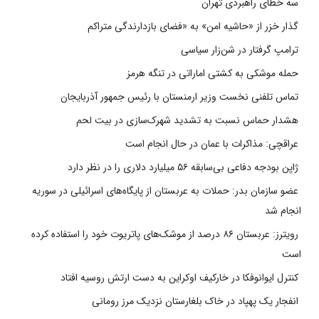
سه خطای راهبردی تهران
گذار خزر از «حاشیه امن» به «فضای بازدارندگی متراکم
ترامپ گرفتار در شن‌زار سیاسی
حمله موشکی به کشتی اماراتی در تنگه هرمز
تماس تلفنی نخست وزیر ارمنستان با رئیس جمهور آذربایجان
هشدار حماس نسبت به تشدید شهرک‌سازی در بیت‌ لحم
عراقچی: مذاکرات با عمان در حال انجام است
ژاپن بودجه دفاعی بی‌سابقه ۵۶ میلیارد دلاری را در نظر دارد
عضو سازمان بدر: حملات به عربستان از پایگاه‌های اسرائیلی در سوریه
انجام شد
رویترز: عربستان ۸۶ درصد از موشک‌های پاتریوت خود را استفاده کرده
است
کنترل ایوانوفکا در خارکیف اوکراین به دست ارتش روسیه افتاد
انفجار یک پهپاد در خاک بلغارستان نزدیک مرز رومانی