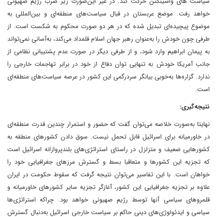
سیاست های واشینگتن حرکت کند. در غیر این‌صورت زیر ضرب رژیم صهیونی
خواهد رفت. موضع عربستان در قبال سیاست‌های منطقه‌ای و بین‌المللی به
موضوع پیچیده‌ای تبدیل شده که در هر دو صورت محکوم به شکست است. از
طرفی چون خودش را به‌عنوان رهبر جهان اسلام قلمداد می‌کند، به‌آسانی نمی‌تواند
به پیمان ابراهیم وارد شود، و از طرفی دیگر در صورت عدم پشتیبانی نظامی از
جانب آمریکا خودش به تنهایی توان دفاع از خود در برابر تهاجمات خارجی را
ندارد. گزاره‌ها به‌خوبی بیانگر سردرگمی این کشور در عرصه سیاست‌های منطقه‌ای
است.
نتیجه‌گیری:
نهایتا به‌صورت خلاصه می‌توان گفت که حضور و استمرار چندین قدرت منطقه‌ای
در خاورمیانه برای اسرائیل قابل تحمل نیست. سوق دادن کشورهای منطقه به
کشورهایی ضعیف و متزلزل در راستای استراتژی‌های بلندپروازانه اسرائیل است
که تجزیه این کشورها و متعاقبا بسط و گسترش مرزهای جغرافیایی خود را
خواهان است. با این تفاسیر می‌توان نتیجه گرفت که سقوط حکومت در ایران
علاوه بر تجزیه جغرافیایی این کشور، آغازگر تجزیه سایر کشورهای خاورمیانه و
قلمروهای سیاسی آنها توسط رژیم صهیونی خواهد بود. چراکه استراتژی‌ها
سیاسی و ایدئولوژی‌های دینی حاکم بر سیاست خارجی اسرائیل به‌دنبال گسترش