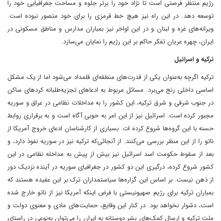
رژیم منتظر فرصتی است تا نژاد خود را برتر جلوه و مساحت جغرافیایی خود را
توسعه دهد. در این راه نیز هیچ خط قرمزی را برای خود متصور نبوده است.
ویرانه‌های غزه و لبنان و در این اواخر نیز بمباران مدارس و مناطق مسکونی در
ایران، چهره عریان تفکر حاکم بر این رژیم را نمایان می‌سازد.
ترکیه و اسرائیل
ترکیه اگرچه به‌عنوان یکی از قدرت‌های منطقه‌ای قلمداد می‌شود اما از یک مشکل
اساسی داخلی رنج می‌برد. مسائل مربوط به ادعاهای تجزیه‌طلبانه کردهای ساکن
در جنوب شرقی و شرق ترکیه، این کشور را به مداخلات نظامی در عراق و سوریه
مجبور کرده است. اسرائیل نیز از این امر به خوبی آگاه است و به برقراری روابط
حسنه با این گروه‌ها شروع کرده ات. بسیاری از کارشناسان ادعای خروج آمریکا از
ناتو را از این منظر بررسی می‌کنند. از آنجائی‌که ترکیه نیز در سوریه نفوذ دارد، و
بعد از سقوط حکومت اسد اسرائیل نیز بیش از پیش به مداخله نظامی در این
کشور شروع کرده، درگیری این دو کشور در جغرافیای سوریه در آینده نزدیک دور
از ذهن نیست. بر اساس این گزاره‌ها سیاستمداران ترک بر این عقیده هستند که
بمباران ترکیه برای رژیم صهیونیستی با فرض اینکه آمریکا نیز از ناتو خارج شده
است، دشوار نخواهد بود. در کنار این وقایع، حمایت‌های مادی و معنوی دولت و
ملت ترکیه و ارسال کمک‌های بشر دوستانه به ایران را می‌توان به‌نوعی در راستای