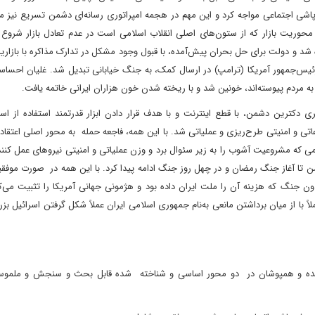
پاشی اجتماعی مواجه کرد و این مهم در هجمه امپراتوری رسانه‌ای دشمن تسریع نیز م
محوریت بازار که از ستون‌های اصلی انقلاب اسلامی است در عدم تعادل بازار شروع 
 و دولت برای حل بحران پیش‌آمده، با قبول وجود مشکل در تدارک مذاکره با بازاریا
و موضع‌گیری رئیس‌جمهور آمریکا (ترامپ) در ارسال کمک، به جنگ خیابانی تبدیل شد. غلیان احس
ه مردم پیوسته‌اند، خونین شد و با ریخته شدن خون هزاران ایرانی خاتمه یافت.
مجازی و سایبری دکترین دشمن، با قطع اینترنت و با هدف قرار دادن ابزار قدرتمند استفاده از اس
تی و امنیتی طرح‌ریزی و عملیاتی شد. با این همه، فاجعه حمله به محور اصلی اعتقا
، اقدامی که مشروعیت آشوب را به زیر سئوال برد و وزن عملیاتی و امنیتی نیروهای عمل کننده
شمن تا آغاز جنگ رمضان و در چهل روز جنگ ادامه پیدا کرد. با این همه در صورت مو
ن جنگ که هزینه آن را ملت ایران داده بود و هژمونی جهانی آمریکا را تثبیت می‌ک
ً با از میان برداشتن مانعی به‌نام جمهوری اسلامی ایران عملاً شکل گرفتن اسرائیل بزرگ
ه شده و همپوشان در دو محور اساسی و شناخته شده قابل بحث و سنجش و ملموس