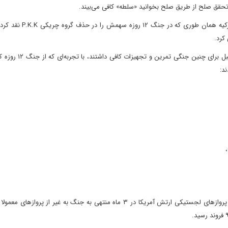
 تحقق صلح از طریق صلح بخوانید «سلطه» کافی می‌بیند.
ب) پیمان ابراهیم و نقش اعراب منطقه مشخص می‌شود، دولت ترکیه هم
کرد.
پ) سنتکام و پایگاه‌های آن مستقر در مرزهای ایران که از سال‌ه
د:
• 12فروند هواپیمای EA-18G جنگ الکترونیک.• در مجموع، پروازهای لجستیکی ارتش آمریکا در ۳ ماه منتهی به جنگ به غیر از پ