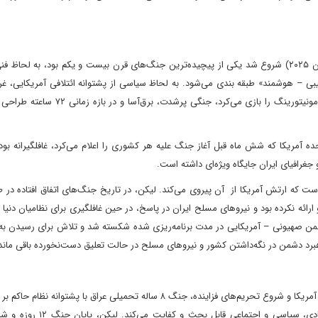
جنگ دوازده روزه که از اواخر خرداد ماه (۲۳ خرداد ۱۴۰۴ – ۱۳ ژوئن ۲۰۲۵) شروع شد یکی از پیچیده‌ترین جنگ‌های قرن بیست و یکم بود، به 
بی – هوشمند» طبقه بندی می‌شود. به لحاظ سیاسی از پشتوانه ائتلافی آمریکایی، غر
عبری و عربی برخوردار بود و رژیم صهیونیستی نقش اتاق جنگ و مونیتورینگ را بازی می‌کرد، جن
های ایالات متحده آمریکا که شش ماه قبل آغاز جنگ علیه هر کشوری را اعلام می‌کرد، غافلگیرانه بو
غرافیای ایران جایگاه ویژه‌ای داشته است.
 که ارتش آمریکا از آن پیروی می‌کند. لیکن، در تاریخ جنگ‌های اتفاق افتاده در 
ائه نکرده بود و نیروهای مسلح ایران در پاسخ، در حین غافلگیری برای نظامیان دنیا و 
تعجب‌آور بود، دکترین دشمن صهیونی – آمریکایی در مدت برنامه‌ریزی شده شکسته شد و تلاش برای رسید
باید اذعان داشت که تقابل ایران و غرب به سردمداری ایالات متحده آمریکا و شروع تحریم‌های فزاینده، جنگ ۸ ساله تحمیلی عراق با 
و بعد از آن تا جنگ رمضان به تنهایی می‌تواند بر فروپاشی اقتصادی، سیاسی و 