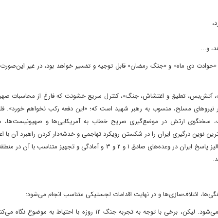
تراتژی‌های زوجی مورد بحث است که «جنگ ۱۲ روزه»، «حوادث دی ماه» و «جنگ رمضان» قابل توجیه و تفسیر خواهد بود، در غیر این‌
، آتش‌بس، تعلیق و اغتشاش، جنگ»، کنترل سریع خشونت که فارغ از محاسبات صهی
ر نیروهای مسلح، منسوب به رهبر شهید است که؛ «این دفعه رکب نخواهم خورد». فلذ
فت، سخنگوی ارتش در موضع‌گیری صریح خطاب به آمریکایی‌ها و صهیونیست‌ها، ه
ین نوین درگیری ایران را در شکستن رویکرد تهاجمی و خدشه‌دار کردن راهبرد آن با ا
منطقه‌ای» در صورت خطای محاسباتی دشمن اعلام کرد و لیکن، آنالیز پاسخ ایران در وعده‌های صادق ۱ و ۲ و ۳ و آمادگی و تجهیز م
.
نگی‌ها، ائتلاف‌سازی‌ها و در نهایت اقدامات لجستیکی متناسب انجام می‌شود:
الف) هماهنگی و ائتلاف سازی در سطح جهانی و منطقه‌ای انجام می‌شود. لیکن، برخی با توجه به تجربه جنگ ۱۲ روزه با احتیا