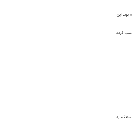
ان طوری که در جنگ ۱۲ روزه سهمش را در حذف گروه چریکی P.K.K نقد کرده بود، این
ا قبل برای چنین جنگی تمرین و تجهیزات کافی داشتند، با تجربه‌ای که از جنگ ۱۲ روزه کسب کرده
روازهای معمولا سنتکام به