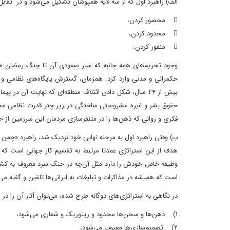
الف) راهبرد اول که از سه لایه همپوشان تشکیل می‌شود و در تقاب
 محصور کردن،
 محدود کردن،
 منفور کردن.
وجود تحریم‌های همه جانبه که سیر صعودی آن تا جنگ رمضان ه
حکمرانی و مدنی وارد کرد. همزمان، گسترش پایگاه‌های نظامی و 
بیش از ۲۴ سال، شکل دادن ائتلاف منطقه‌ای که نهایت آن در
حقوق بشر و غیره مشروعیتی ساختگی در زیر چتر قدرت نظامی محاسبه‌
فکری و روانی که ذهن‌ها را در متنفرسازی مردمان این سرزمین از ح
ب) وقتی راهبرد اول به مرحله نهایی خود نزدیک شد، راهبرد «چمن زن
هدف از این استراتژی عمدتا مرتبط به تقسیم کار جهانی است که د
وظیفه خاص خودش را دارد مثل آن‌چه در جنگ سرد معروف به کشو
است که همیشه در مذاکرات و تبلیغات به ایرانی‌ها تلقین و گفته می‌
در نگاهی به استراتژی‌های دوگانه طرح شده، می‌توان آثار آن را در 
۱) ذهن‌ها و سخن‌ها محدود و ریتوریک و شعاری می‌شود،
۲) تصمیم‌سازی‌ها معیوب می‌شود،