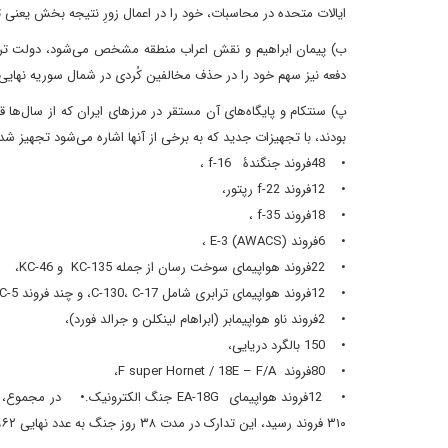
ایالات متحده در محاسبات، خود را در اعمال زورِ نتیجه بخش یعنی
دفعه نیز سهم خود را در حذف مخالفین کُردی در شمال سوریه نهایی 
بودند، با تجهیزات جدید که به برخی از آنها اشاره می‌شود تجهیز شدن
• 48فروند جنگندۀ f-16 ،
• 12فروند f-22 رپتور،
• 18فروند f-35 ،
• 6فروند E-3 (AWACS) ،
• 22فروند هواپیمای سوخت رسان از جمله KC-135 و KC-46،
• 12فروند هواپیمای ترابری شامل C-130، C-17، و چند فروند C-5،
• 2فروند ناو هواپیمابر (ابراهام لینکلن و جرالد فورد)،
• 150 بالگرد دریایی،
• 80فروند F super Hornet / 18E – F/A،
۳۱۰ فروند رسید، این تدارک در مدت ۳۸ روز جنگ به عدد نهایی ۹۶۲ فروند رسید.