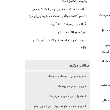
بگیرد، متجاوز است
دفتر حفاظت منافع ایران در قاهره: ترامپ
محدودیت
التماس‌کننده توافقی است که خود ویران کرد
گرفتاری روسیه در تله آزوف
عت عمل
امیدهای اقتصاد عراق
دویست و پنجاه سالگی انقلاب آمریکا در
های
ترازو
د گرفت.
ریم ها
مطالب مرتبط
بریکس ‌پی؛ بایدها و نبایدها
ب عمده
پایان عصر تحریم ها
ماجرای لغو تحریم سوئیفت
ک های
درخواست سوئیفت برای لغو تحریم‎های