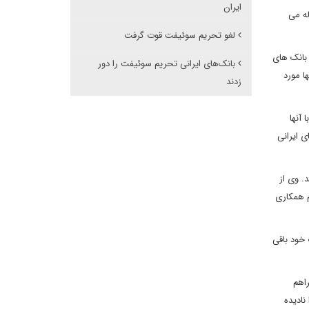
ایران
له می
لغو تحریم سوئیفت قوت گرفت
 بانک های
بانک‌های ایرانی تحریم سوئیفت را دور
ا مورد
زدند
 آنها
ی ایرانی
اء رساند. وی از
م همکاری
 خود باقی
حال فراهم
نادیده