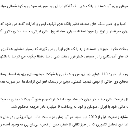
همچنان برای آن دسته از بانک هایی که آشکارا با ایران، سوریه، سودان و کره شمالی مباد
پا، آسیا و یا حتی بانک های منطقه نظیر بانک های ترکیه، اردن و امارات گفته می شود که
ران صرفنظر از نوع ارز مورد استفاده برای مبادله پول های ایرانی، حساب های دلاری آنه
 مبادلات دلاری خویش هستند و به بانک های ایرانی می گویند که بسیار مشتاق همکاری با
های آمریکایی را در معرض خطر قرار دهند، نمی دانند دقیقا چگونه می توانند با بانکها
رئیس جمهور ایران در سفر اخیر خود به فرانسه دو قرارداد تجاری مهم برای خرید 118 هواپیمای ایرباس و همکاری با شرکت خودروسازی پژو به امض
نان وی حاکی از نوعی تهدید ضمنی، مبنی بر ریسک لغو این قراردادها در صورت عد
بال فرصت های جدید در ایران خواهند بود، اما خطر تحریم های آمریکا همچنان به قوت
بسیاری از کارشناسان بر این باور بودند که با لغو تحریم ها، شرایط مشابه وضعیت قبل از 2010 می شود. در آن زمان موسسات مالی غیرآمریکایی در 
د. اما این تحلیل تغییری که در طرز تلقی از خطر، پس از تجربه بی.ان.پی به وجود آمده را 