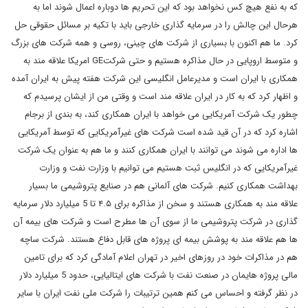
که به نفع هیچ کس نخواهد بود که این تحریم ها دوباره اعمال شوند اما به
هرحال این چالش را در سرمایه گذاری خارجی باید با تکیه بر مسائل حقوقی حل
کرد. ما هم اکنون با بسیاری از شرکت های چینی، روسی و همه شرکت های بزرگ
و متوسط اروپایی در حال مذاکره هستیم و حتی شرکتGE امریکا علاقه مند به
همکاری با ایران است و مدیرعامل انگلیسی این شرکت هفته پیش به ایران آمده
و اظهار کرد که به کار در ایران علاقه مند است و وقتی من از ایشان پرسیدم که
چطور یک شرکت آمریکایی می خواهد با ایران همکاری کند، به بندی از برجام
اشاره کرد که در آن قید شده است شرکت های غیرآمریکایی که توسط آمریکایی
ها اداره می شوند می توانند با ایران همکاری کنند و ما هم به عنوان یک شرکت
غیرآمریکایی که در انگلیس ثبت هستیم می توانیم با وزارت نفت و وزارت
بهداشت همکاری کنیم. شرکت های آلمانی هم در صنایع پتروشیمی ما بسیار
علاقه مند به همکاری هستند و سخن از مذاکره برای ۴.۵ تا 5 میلیارد دلار سرمایه
گذاری در شرکت پتروشیمی ما از سوی آن ها مطرح است و شرکت های بیمه آن
ها هم علاقه مند به پوشش بیمه ای پروژه های قابل دفاع هستند. شرکت ساچه
هم در مذاکرات خود در روزهای اخیر در تهران اعلام آمادگی کرد که برای تامین
مالی پروژه هایمان در صنعت نفت با شرکت های ایتالیایی، حدود 5 میلیارد دلار
در نظر گرفته و احساس می کنم همین ترتیبات را شرکت ملی نفت ایران با سایر