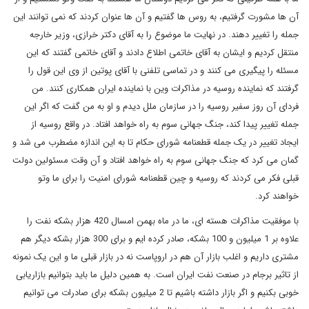
آن ها مشورت گرفتیم، به روس ها گفتیم و آن ها عنوان کردند که نمی توانند این
جمله را تغییر دهند. در نهایت ما موضوع را به آقای دکتر خرازی، وزیر خارجه
منتقل کردیم و ایشان به آقای خاتمی اطلاع دادند و آقای خاتمی گفتند که این
مسئله را پیگیری می کنند و در تماسی تلفنی با آقای پوتین از وی این قول را
گرفتند که نماینده روسیه در مذاکرات وین با نماینده ایران همکاری کنند. من
فردای آن روز سفیر روسیه را در سازمان ملل دیدم و او به من گفت که اگر این
جمله تغییر پیدا کند، جنگ جهانی سوم به راه خواهد افتاد. در واقع روسیه از
ایجاد تغییر در یک جمله قطعنامه شورای حکام تا به این اندازه مضطرب می شد و
گمان می کرد که جنگ جهانی سوم به راه خواهد افتاد و آن وقت مسئولین دولت
قبلی فکر می کردند که روسیه و چین قطعنامه شورای امنیت را برای ما وتو
خواهند کرد.
با موفقیت مذاکرات هسته ای، ما در ماه بهمن امسال 420 هزار بشکه نفت را
علاوه بر 1 میلیون و 100 بشکه، صادر کرده ایم و برای 300 هزار بشکه دیگر هم
مشتری داریم و اغلب بازار آن هم در اروپاست نه در بازار قبلی ما و این یک نمونه
از تاثیر برجام در صنعت نفت ایران است. به همین دلیل ما باید بتوانیم بازاریابی
خوبی بکنیم و اگر بازار داشته باشیم تا 2 میلیون بشکه برای صادرات می توانیم