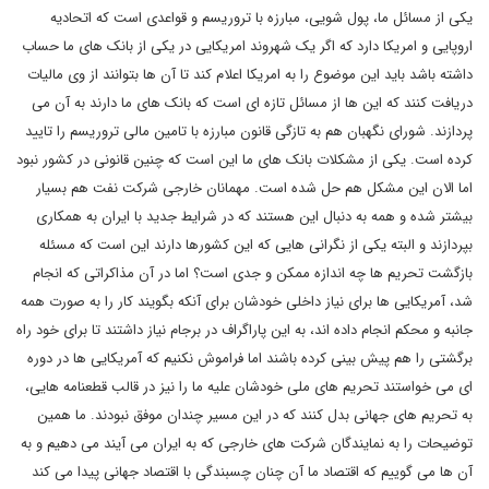
یکی از مسائل ما، پول شویی، مبارزه با تروریسم و قواعدی است که اتحادیه
اروپایی و امریکا دارد که اگر یک شهروند امریکایی در یکی از بانک های ما حساب
داشته باشد باید این موضوع را به امریکا اعلام کند تا آن ها بتوانند از وی مالیات
دریافت کنند که این ها از مسائل تازه ای است که بانک های ما دارند به آن می
پردازند. شورای نگهبان هم به تازگی قانون مبارزه با تامین مالی تروریسم را تایید
کرده است. یکی از مشکلات بانک های ما این است که چنین قانونی در کشور نبود
اما الان این مشکل هم حل شده است. مهمانان خارجی شرکت نفت هم بسیار
بیشتر شده و همه به دنبال این هستند که در شرایط جدید با ایران به همکاری
بپردازند و البته یکی از نگرانی هایی که این کشورها دارند این است که مسئله
بازگشت تحریم ها چه اندازه ممکن و جدی است؟ اما در آن مذاکراتی که انجام
شد، آمریکایی ها برای نیاز داخلی خودشان برای آنکه بگویند کار را به صورت همه
جانبه و محکم انجام داده اند، به این پاراگراف در برجام نیاز داشتند تا برای خود راه
برگشتی را هم پیش بینی کرده باشند اما فراموش نکنیم که آمریکایی ها در دوره
ای می خواستند تحریم های ملی خودشان علیه ما را نیز در قالب قطعنامه هایی،
به تحریم های جهانی بدل کنند که در این مسیر چندان موفق نبودند. ما همین
توضیحات را به نمایندگان شرکت های خارجی که به ایران می آیند می دهیم و به
آن ها می گوییم که اقتصاد ما آن چنان چسبندگی با اقتصاد جهانی پیدا می کند