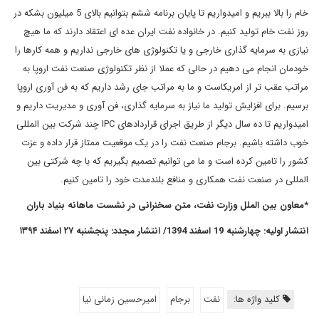
خام را بالا ببریم و امیدواریم تا پایان برنامه ششم بتوانیم بالای 5 میلیون بشکه در
روز نفت خام تولید کنیم. در خانواده نفت ایران عده ای اعتقاد دارند که ما هیچ
نیازی به سرمایه گذاری خارجی و یا تکنولوژی های خارجی نداریم و همه کارها را
خودمان انجام می دهیم در حالی که عملا از نظر تکنولوژی صنعت نفت اروپا به
مراتب عقب تر از امریکاست و ما به مراتب جای رشد داریم که به فن آوری اروپا
برسیم. برای افزایش تولید ما نیاز به سرمایه گذاری، فن آوری و مدیریت داریم و
امیدواریم تا ده سال دیگر از طریق اجرای قراردادهای IPC چند شرکت بین المللی
خوب داشته باشیم. برجام صنعت نفت را در یک موقعیت ممتاز قرار داده و عزت
کشور را تامین کرده است و ما می توانیم تصمیم بگیریم که با چه شرکتی بین
المللی در صنعت نفت همکاری و منافع بلندمدت خود را تامین کنیم.
*معاون بین الملل وزارت نفت، متن سخنرانی در نشست ماهانه بنیاد باران
انتشار اولیه: چهارشنبه 19 اسفند 1394/ انتشار مجدد: پنجشنبه ۲۷ اسفند ۱۳۹۴
کلید واژه ها:
نفت
برجام
امیرحسین زمانی نیا