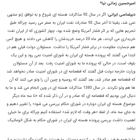
امیرحسین زمانی نیا
*
دیپلماسی ایرانی
:
اگر در سال 92 مذاکرات هسته ای شروع و به توافق ژنو منتهی
نمی شد، یقینا تا آخر سال 92 صادرات نفت ایران به صفر می رسید چراکه طبق
تحریم هایی که بر اثر فشار آمریکا وضع شده بود، چهار کشوری که از ایران نفت
خریداری می کردند، هر ماه 20 درصد خریدشان را کاهش می دادند و هیچ کس
هم جسارت مقاومت در برابر فشار آمریکا را نداشت. مسئولان دولت قبلی هم در
ابتدا می گفتند که پرونده هسته ای ایران به شورای امنیت نمی رود و این یک
بلوف است، در حالی که پرونده ما به شورای امنیت رفت. بعد از آن مسئولان
وزارت خارجه دولت قبل گفتند که قطعنامه ای در شورای امنیت صادر نخواهد شد
که قطعنامه هم صادر شد، بعد گفتند که روسیه و چین آن را وتو می کنند که آن
ها هم وتو نکردند. در سال 1383 مذاکرات هسته ای در وین انجام می شد و ما به
دنبال این بودیم که قطعنامه ای که صادر و در آن ذکر شده که «تا سه ماه دیگر
موضوع هسته ای ایران دوباره در شورای حکام بررسی می شود» را تغییر دهیم و
به جای سه ماه، از لفظ «هر وقت که لازم شد» استفاده کنیم چراکه برای ما خیلی
اهمیت داشت بررسی پرونده هسته ای ایران در شورای حکام به شکل اتوماتیک
نباشد.
ما با همه طرفینی که فکر می کردیم دوستان ما هستند به گفت وگو نشستیم و از