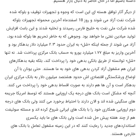
داشته باشیم اما در حال حاضر به دنبال بازار هستیم.
از دیگر آثار توافق هسته ای این است که وجوه و تجهیزات توقیف و بلوکه شده
شرکت نفت آزاد می شوند و روز 18 اسفندماه آخرین محموله تجهیزات بلوکه
شده شرکت ملی نفت به خلیج فارس رسیدند و تخلیه شدند و این باعث افزایش
تولید میادین نفتی ما خواهد بود. وجوهی که به خاطر تحریم ها بلوکه شده بود،
آزاد می شوند از جمله اینکه «شل» به ایران حدود ۲.۳ میلیارد دلار بدهکار بود و
آخرین واریز به مبلغ ۱.۷۷ میلیارد یورو به حساب بانک مرکزی پرداخت شد. نه تنها
«شل» توانسته از طریق بانکی بدهی خود را پرداخت کند، بلکه بقیه بدهکارهای
ایران هم مشغول آزاد کردن بدهی های خود به ما هستند. حتی یونان با آن
اوضاع ورشکستگی اقتصادی اش حدود هشتصد میلیون دلار به بانک مرکزی ایران
بدهکار است و آن ها هم دارند به صورت اقساط بدهی خود را پرداخت می کنند.
آنچه که مشکل است بانک های درجه یک اروپایی هستند که توسط امریکا جریمه
های سنگینی شده اند و الان دارند با احتیاط برخورد می کنند ولی بانک های درجه
دوم اروپایی همکاری خود را با بانک های ایرانی شروع کرده اند و مسئله سوئیفت
هم از چند هفته پیش حل شده است ولی بانک های ما باید یکسری
استانداردهای جدید را رعایت کنند که در این زمینه مشغول تعامل با بانک های
خارجی هستند.