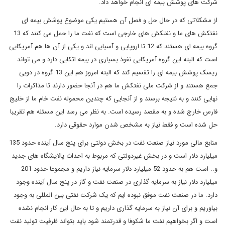
شرکت های پوشش بیمه ای انجام خواهد داد.
از مشکلاتی که در حال حل و فصل آن هستیم یکی موضوع پوشش بیمه ای
نفتکش های ما و نفتکش های خارجی است که نفت ما را حمل می کنند که 13
گروه بیمه ای هستند که 12 تا اروپایی و آسیایی اند و یکی از آن ها هم آمریکایی
است که البته این گروه آمریکایی نفوذ بسیاری در بیمه اتکایی دارد و می تواند
ریسک پوشش بیمه ای را تقسیم کند که البته امروز هم این 13 گروه در دوبی
جمع هستند و از شرکت ملی نفتکش ما هم در آنجا حضور دارند تا مذاکرات را
نهایی کنند و به نتیجه برسند و از آنجایی که چندین محموله نفت خام ما از خلیج
فارس خارج شده و به مقصد رسیده است. به نظر می رسد این مسئله هم تقریبا
حل شده است و فقط نیاز به مشخص شدن موارد حقوقی دارد.
منابع مالی مورد نیاز صنعت نفت در بخش دولتی برای پنج سال آینده حدود 135
میلیارد دلار است و در بخش غیردولتی که مربوط به احداث پالایشگاه های جدید
و.. است هم به حدود 52 میلیارد دلار سرمایه نیاز داریم و مجموعا حدود 201
میلیارد دلار نیاز به سرمایه گذاری در صنعت نفت و گاز در پنج سال آینده وجود
دارد. ما در صنعت نفت موفق نبوده ایم که یک شرکت نفتی بین المللی به وجود
بیاوریم و برای آن نیاز به سرمایه گذاری داریم و تا به حال این کار انجام نشده
است و اگر بخواهیم نفت ما شکوفا و قدرتمند شود باید بتواند ظرفیت تولید نفت