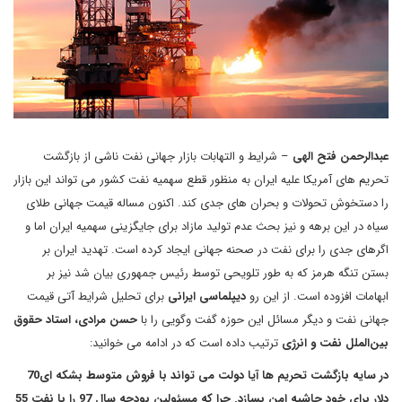
عبدالرحمن فتح الهی
– شرایط و التهابات بازار جهانی نفت ناشی از بازگشت
تحریم های آمریکا علیه ایران به منظور قطع سهمیه نفت کشور می تواند این بازار
را دستخوش تحولات و بحران های جدی کند. اکنون مساله قیمت جهانی طلای
سیاه در این برهه و نیز بحث عدم تولید مازاد برای جایگزینی سهمیه ایران اما و
اگرهای جدی را برای نفت در صحنه جهانی ایجاد کرده است. تهدید ایران بر
بستن تنگه هرمز که به طور تلویحی توسط رئیس جمهوری بیان شد نیز بر
ابهامات افزوده است. از این رو
دیپلماسی ایرانی
برای تحلیل شرایط آتی قیمت
جهانی نفت و دیگر مسائل این حوزه گفت وگویی را با
حسن مرادی، استاد حقوق
بین‌الملل نفت و انرژی
ترتیب داده است که در ادامه می خوانید:
در سایه بازگشت تحریم ها آیا دولت می تواند با فروش متوسط بشکه ای70
دلار برای خود حاشیه امن بسازد. چرا که مسئولین بودجه سال 97 را با نفت 55