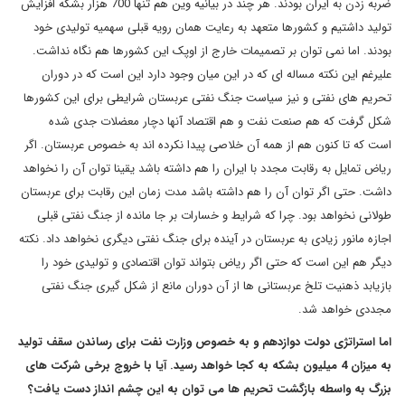
ضربه زدن به ایران بودند. هر چند در بیانیه وین هم تنها 700 هزار بشکه افزایش
تولید داشتیم و کشورها متعهد به رعایت همان رویه قبلی سهمیه تولیدی خود
بودند. اما نمی توان بر تصمیمات خارج از اوپک این کشورها هم نگاه نداشت.
علیرغم این نکته مساله ای که در این میان وجود دارد این است که در دوران
تحریم های نفتی و نیز سیاست جنگ نفتی عربستان شرایطی برای این کشورها
شکل گرفت که هم صنعت نفت و هم اقتصاد آنها دچار معضلات جدی شده
است که تا کنون هم از همه آن خلاصی پیدا نکرده اند به خصوص عربستان. اگر
ریاض تمایل به رقابت مجدد با ایران را هم داشته باشد یقینا توان آن را نخواهد
داشت. حتی اگر توان آن را هم داشته باشد مدت زمان این رقابت برای عربستان
طولانی نخواهد بود. چرا که شرایط و خسارات بر جا مانده از جنگ نفتی قبلی
اجازه مانور زیادی به عربستان در آینده برای جنگ نفتی دیگری نخواهد داد. نکته
دیگر هم این است که حتی اگر ریاض بتواند توان اقتصادی و تولیدی خود را
بازیابد ذهنیت تلخ عربستانی ها از آن دوران مانع از شکل گیری جنگ نفتی
مجددی خواهد شد.
اما استراتژی دولت دوازدهم و به خصوص وزارت نفت برای رساندن سقف تولید
به میزان 4 میلیون بشکه به کجا خواهد رسید. آیا با خروج برخی شرکت های
بزرگ به واسطه بازگشت تحریم ها می توان به این چشم انداز دست یافت؟