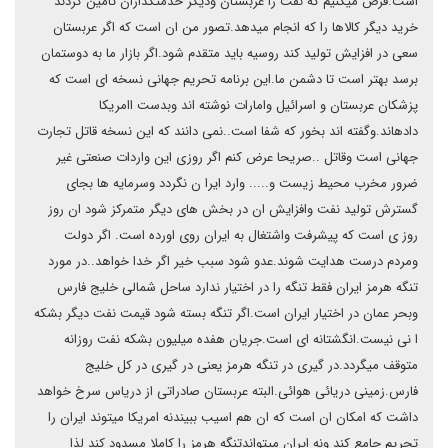
است.فرض میکنیم که نفت را عربستان ودیگر خدمتگذاران تامین کردند
خرید دیگر کالاها را که انجام میدهد.تصور من ان است که اگر عربستان
سعی در افزایش تولید کند روسیه باید متقدم شود.اگر بازار ما به دوستمان
برسد بهتر است تا دشمن ما.این برنامه تحریم جهانی نسخه ای است که
پزشکان عربستان و اسرائیل وامارات نوشته اند وبدست اامریکا
دادهاند.وگفته اند بخور که شفا است..نمی دانند که این نسخه قاتل تجارت
جهانی است وقاتل ..صریحا عرض کنم اگر روزی این واردات صنعتی غیر
ضرور مخرب محیط زیست و..... وارد ایرا ن نگردد وسرمایه ها بجای
گسترش تولید نفت وافزایش ان در بخش های دیگر متمرکز شود ان روز
روز ی است که پیشرفت واشتغال به ایران روی اورده است. اگر دولت
ومردم درست هدایت شوند.عدو شود سبب خیر اگر خدا خواهد..در مورد
تنگه هرمز ایران فقط تنگه را در اختیار ندارد ساحل شمالی خلیج فارس
وبحر عمان در اختیار ایران است.اگر تنگه بسته شود قیمت نفت دیگر بشکه
ا نی نیست.انگشتانه ای است.جریان هفده میلیون بشکه نفت روزانه
متوقف میگردد.در گیری در تنگه هرمز یعنی در گیری در کل خلیج
فارس.زمینی دریائی هوائی.البته عربستان صادراتی از دریاس سرخ خواهد
داشت که امکان ان است که ان هم اسیب ببیندنه امریکا میتوند ایران را
تحریم جامع کند ونه ایران میتواندتنگه هرمز را کاملا مسدود کند لذا