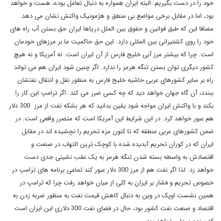
خود را در دست بگیریم. البته ایران همواره به دنبال تعامل بوده، هست و خواهد
بود، اما در مقابل برخی مواضع بی منطق و هژمونیک واکنش نشان می دهد.
مضافا این که طبق قوانین و حقوق بین الملل دریاها ایران حق بستن آب راه های
خود را روی کشتیرانی بین المللی دارد. این حق حاکمیت ما بر مرزهای خودمان
است. چرا که بیشتر مرز آبی خلیج فارس از آن ایران است. نه آمریکا و نه هیچ
کشور دیگری توان بستن تنگه هرمز را ندارد. اگر چنین شود ایران هم می تواند
راه بر سایر کشورهای عربی حاشیه خلیج فارس به منظور نقل و انتقال نفتشان
ببندد، آن گاه جهان خواهد دید که چه کسی ضرر می کند. اگر ترامپ این کار را
بکند و با واکنش ایران مواجه شود یقین بدانید که هر بشکه نفت از مرز 300 دلار
هم عبور خواهد کرد. در این شرایط این آمریکا است که متضرر واقعی است. در
ضمن کشورهای عربی منطقه که تا کنون مزه تحریم را نچشیده اند در مقابل
ایران که در کوران تحریم آبدیده شده با کوچک ترین التهاب در صنعت و
اقتصادش به واسطه بسته شدن تنگه هرمز به یک عقب نشینی جدی دست
خواهد زد. لذا اگر نفت هم از مرز 300 دلار عبور کند تمامی برنامه های ترامپ در
خصوص تحریم و فشار بر ایران به کلی از میان خواهد رفت چرا که ترامپ در
همین نشست اوپک در وین به دنبال کاهش قیمت نفت به منظور ضربه زدن به
اقتصاد و صنعت نفت کشور بود، حال در فضای نفت 300 دلاری این ایران است