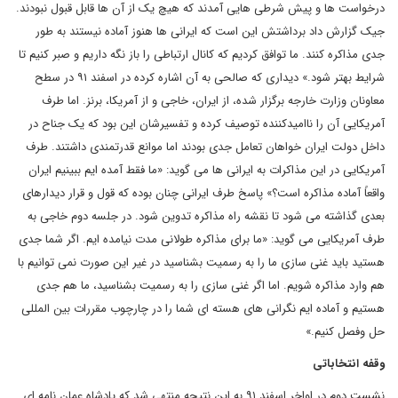
درخواست ها و پیش شرطی هایی آمدند که هیچ یک از آن ها قابل قبول نبودند.
جیک گزارش داد برداشتش این است که ایرانی ها هنوز آماده نیستند به طور
جدی مذاکره کنند. ما توافق کردیم که کانال ارتباطی را باز نگه داریم و صبر کنیم تا
شرایط بهتر شود.» دیداری که صالحی به آن اشاره کرده در اسفند ۹۱ در سطح
معاونان وزارت خارجه برگزار شده، از ایران، خاجی و از آمریکا، برنز. اما طرف
آمریکایی آن را ناامیدکننده توصیف کرده و تفسیرشان این بود که یک جناح در
داخل دولت ایران خواهان تعامل جدی بودند اما موانع قدرتمندی داشتند. طرف
آمریکایی در این مذاکرات به ایرانی ها می گوید: «ما فقط آمده ایم ببینیم ایران
واقعاً آماده مذاکره است؟» پاسخ طرف ایرانی چنان بوده که قول و قرار دیدارهای
بعدی گذاشته می شود تا نقشه راه مذاکره تدوین شود. در جلسه دوم خاجی به
طرف آمریکایی می گوید: «ما برای مذاکره طولانی مدت نیامده ایم. اگر شما جدی
هستید باید غنی سازی ما را به رسمیت بشناسید در غیر این صورت نمی توانیم با
هم وارد مذاکره شویم. اما اگر غنی سازی را به رسمیت بشناسید، ما هم جدی
هستیم و آماده ایم نگرانی های هسته ای شما را در چارچوب مقررات بین المللی
حل وفصل کنیم.»
وقفه انتخاباتی
نشست دوم در اواخر اسفند ۹۱ به این نتیجه منتهی شد که پادشاه عمان نامه ای