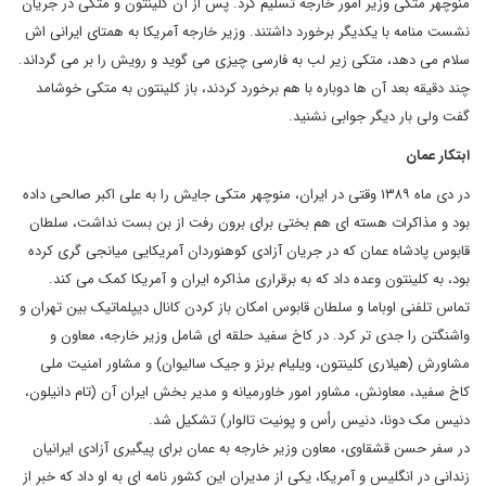
منوچهر متکی وزیر امور خارجه تسلیم کرد. پس از آن کلینتون و متکی در جریان
نشست منامه با یکدیگر برخورد داشتند. وزیر خارجه آمریکا به همتای ایرانی اش
سلام می دهد، متکی زیر لب به فارسی چیزی می گوید و رویش را بر می گرداند.
چند دقیقه بعد آن ها دوباره با هم برخورد کردند، باز کلینتون به متکی خوشامد
گفت ولی بار دیگر جوابی نشنید.
ابتکار عمان
در دی ماه ۱۳۸۹ وقتی در ایران، منوچهر متکی جایش را به علی اکبر صالحی داده
بود و مذاکرات هسته ای هم بختی برای برون رفت از بن بست نداشت، سلطان
قابوس پادشاه عمان که در جریان آزادی کوهنوردان آمریکایی میانجی گری کرده
بود، به کلینتون وعده داد که به برقراری مذاکره ایران و آمریکا کمک می کند.
تماس تلفنی اوباما و سلطان قابوس امکان باز کردن کانال دیپلماتیک بین تهران و
واشنگتن را جدی تر کرد. در کاخ سفید حلقه ای شامل وزیر خارجه، معاون و
مشاورش (هیلاری کلینتون، ویلیام برنز و جیک سالیوان) و مشاور امنیت ملی
کاخ سفید، معاونش، مشاور امور خاورمیانه و مدیر بخش ایران آن (تام دانیلون،
دنیس مک دونا، دنیس رأس و پونیت تالوار) تشکیل شد.
در سفر حسن قشقاوی، معاون وزیر خارجه به عمان برای پیگیری آزادی ایرانیان
زندانی در انگلیس و آمریکا، یکی از مدیران این کشور نامه ای به او داد که خبر از