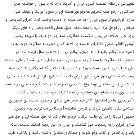
تغییراتی در نظام تصمیم گیری ایران و آمریکا دارد که با عبور از خواسته های
حداکثری - رفع همه تحریم ها ولو غیرهسته ای از سوی آمریکا و توقف غنی
سازی اورانیوم از سوی ایران - به حد میانه ای دست یافتند که با اجرای تدریجی و
متقابل آن توافق برد - برد را معنا دادند. طبق همان قاعده یافتن راه های دیگر
برای حل اختلاف در زمان شکست مذاکرات متعارف، دو طرف با نتیجه بخش
نبودن کانال رسمی مذاکرات هسته ای ۱+۵، کانال محرمانه مذاکرات دوجانبه را
گشودند و توافق اولیه آن ها مبنای توافق ایران و ۱+۵ در سال آینده شد. در
مقطعی که مذاکرات هسته ای به سرپرستی سعید جلیلی، دبیر شورای عالی امنیت
ملی در آلماتی به بن بست خورد، راه عمان با ضمانتی که آمریکایی ها درباره به
رسمیت شناختن حق غنی سازی ایران دادند، امیدهای تازه ای ایجاد کرد تا جایی
که همان زمان صالحی نوید رفع تدریجی تحریم ها را داد. گرچه جلیلی در جلسه
کمیسیون ویژه برجام این دستاورد را به مذاکرات خود منتسب کرد و گفت:
«آمریکایی ها در استانبول ۲ از خط قرمز غنی سازی و حقوق هسته ای جمهوری
اسلامی عقب نشینی کردند و شرمن نماینده آمریکا در مذاکرات، پیام رئیس
جمهور آمریکا را در آن جلسه قرائت کرد و اعلام کرد که حق هسته ای و حق غنی
سازی ایران را به رسمیت می شناسند و ایران در این زمینه استثنا نیست، بلکه
باید وارد تعامل و گفت وگو شویم و همکاری متقابل داشته باشیم و بالاخره طرف