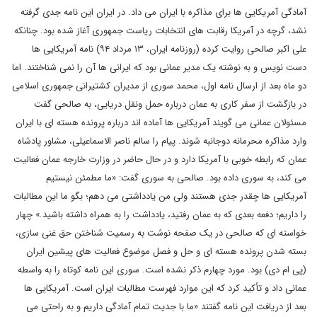
آمادگی آمریکایی ها برای مذاکره با ایران می داد. در ایران این نامه جدی گرفته
نشد، گرچه در آمریکا رقابت های انتخابات ریاست جمهوری آغاز شده بود. چنانکه
علی اکبر صالحی روایت کرده (روزنامه ایران، ۱۳ مرداد ۹۴) نامه آمریکایی ها
دست نویس و به نوشته یک مدیر عمانی بود که ایرانی ها آن را نمی شناختند. اما
دو ماه بعد از ارسال نامه اول، محمد سوری از مدیران کشتیرانی جمهوری اسلامی
در بازگشت از سفر کاری به عمان درباره حمل ونقل دریایی، به صالحی گفت
مسئولان عمانی می گویند آمریکایی ها آماده اند درباره پرونده هسته ای با ایران
وارد مذاکره محرمانه دوجانبه شوند. پیام را سالم ناصر الاسماعیلی، مشاور پادشاه
عمان که رابطه خوبی با آمریکا دارد و در حال حاضر در وزارت خارجه عمان فعالیت
می کند، به سوری داده بود. صالحی به سوری گفت: «ما مطمئن نیستیم
آمریکایی ها چقدر جدی هستند ولی من یادداشتی می دهم؛ بگو ما این مطالبات
را داریم؛ دفعه بعدی که به عمان رفتید، یادداشت را به همراه داشته باشید.» چهار
خواسته ای که صالحی در یک صفحه نوشت به رسمیت شناختن حق غنی سازی،
بسته شدن پرونده هسته ای و حل و فصل موضوع فعالیت های پیشین ایران
(پی ام دی) بود. مورد چهارم ذکر نشده است. سوری این نامه کوتاه را به واسطه
عمانی داد و تأکید کرد که این موارد فهرست مطالبات ایران است. آمریکایی ها
بعد از دریافت این نامه گفتند «ما با جدیت تمام آمادگی داریم و به راحتی می