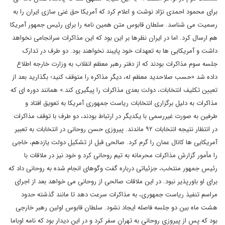
برای محمود احمدی نژاد نوشت و اعلام کرد که آمریکا حق غنی سازی ایران را به
رسمیت می شناسد. سلطان قابوس متن همین نامه را برای رئیس جمهور آمریکا
هم ارسال کرد. اما در ایران نظرها بر این بود که این مذاکرات سرانجامی نخواهد
داشت و آمریکایی ها به تعهدات خود پایبند نخواهند بود. دو طرف در تدارک
جلسه سوم مذاکرات بودند که از دفتر رهبر معظم انقلاب به وزارت خارجه اطلاع
داده شد «حسب صلاحدید معظم له، دیگر مذاکره را متوقف کنید؛ بگذارید بعد از
تعیین تکلیف انتخابات، دولت بعدی مذاکرات را پیگیری کند.» همانند دوره ای که
مذاکرات به دلیل برگزاری انتخابات ریاست جمهوری آمریکا به تعویق افتاد و
طرفین به صورت غیررسمی با یکدیگر در ارتباط بودند، دو طرف با توقف مذاکرات
در انتظار نتیجه انتخابات ۹۲ ماندند. پیروزی حسن روحانی در انتخابات به تعبیر
آمریکایی ها کانال عمان را گرم کرد. صالحی قبل از تشکیل دولت یازدهم، خاجی
را مأمور گزارش مذاکرات محرمانه به تیم روحانی کرد و خود نیز در ملاقات با
رئیس جمهور منتخب، جزئیاتی درباره گفت وگوهای انجام شده به روحانی داد که
برای او باورپذیر نبود. در این ملاقات صالحی از روحانی می خواهد بعد از اجرای
مراسم تنفیذ ریاست جمهوری، به مذاکرات سرعت دهد تا مانند گذشته حدود
هشت ماه بین دو جلسه فاصله ایجاد نشود. سلطان قابوس اولین رهبر خارجی
بود که پس از پیروزی روحانی به تهران سفر کرد و در این دیدار بود که نامه اوباما