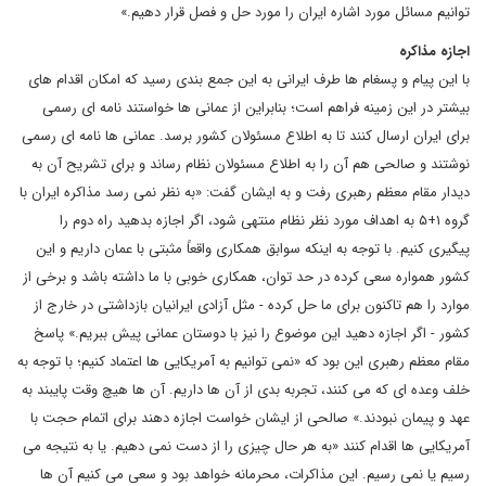
توانیم مسائل مورد اشاره ایران را مورد حل و فصل قرار دهیم.»
اجازه مذاکره
با این پیام و پسغام ها طرف ایرانی به این جمع بندی رسید که امکان اقدام های
بیشتر در این زمینه فراهم است؛ بنابراین از عمانی ها خواستند نامه ای رسمی
برای ایران ارسال کنند تا به اطلاع مسئولان کشور برسد. عمانی ها نامه ای رسمی
نوشتند و صالحی هم آن را به اطلاع مسئولان نظام رساند و برای تشریح آن به
دیدار مقام معظم رهبری رفت و به ایشان گفت: «به نظر نمی رسد مذاکره ایران با
گروه ۱+۵ به اهداف مورد نظر نظام منتهی شود، اگر اجازه بدهید راه دوم را
پیگیری کنیم. با توجه به اینکه سوابق همکاری واقعاً مثبتی با عمان داریم و این
کشور همواره سعی کرده در حد توان، همکاری خوبی با ما داشته باشد و برخی از
موارد را هم تاکنون برای ما حل کرده - مثل آزادی ایرانیان بازداشتی در خارج از
کشور - اگر اجازه دهید این موضوع را نیز با دوستان عمانی پیش ببریم.» پاسخ
مقام معظم رهبری این بود که «نمی توانیم به آمریکایی ها اعتماد کنیم؛ با توجه به
خلف وعده ای که می کنند، تجربه بدی از آن ها داریم. آن ها هیچ وقت پایبند به
عهد و پیمان نبودند.» صالحی از ایشان خواست اجازه دهند برای اتمام حجت با
آمریکایی ها اقدام کنند «به هر حال چیزی را از دست نمی دهیم. یا به نتیجه می
رسیم یا نمی رسیم. این مذاکرات، محرمانه خواهد بود و سعی می کنیم آن ها