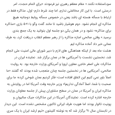
سوءاستفاده نکنند.» مقام معظم رهبری نیز فرمودند «برای اتمام حجت، امر
درستی است. با این کار مخالفتی ندارم، اما چند شرط دارم؛ اول، مذاکره فقط در
ارتباط با مسأله هسته ای باشد یعنی در خصوص مسأله روابط دوجانبه هیچ
مذاکره ای انجام نشود. دوم هوشیار باشید تا مانند گفت وگو با ۱+۵ بازی «مذاکره
برای مذاکره» نشود و در همان یکی دو جلسه اول بتوانید به یک جمع بندی
برسید.» وقتی صالحی اجازه مذاکره را از رهبر معظم انقلاب دریافت کرد، به طرف
عمانی خبر داد آماده مذاکره ایم.
هشت ماه بعد از اینکه هماهنگی های لازم با دبیر شورای عالی امنیت ملی انجام
شد، نخستین نشست با آمریکایی ها در عمان برگزار شد. نماینده ایران در
مذاکرات علی اصغر خاجی معاون اروپا و آمریکای وزارت خارجه بود. به روایت
صالحی، آمریکایی ها در نخستین جلسه چنان متعجب شده بودند که گفتند «ما
اصلاً باور نمی کنیم این اتفاق افتاده است؛ فکر کردیم عمان شوخی کرده؛ ما برای
صحبت با شما، اصلاً آمادگی نداریم!» وزیر خارجه وقت آمریکا اما در روایتش به
مذاکره ایران و آمریکا در عمان در سطح مشاوران پیش از جلسه معاونان وزارت
خارجه اشاره کرده است. نمایندگان آمریکا در این مذاکرات جیک سالیوان و
پونیت تالوار بودند اما هویت طرف ایرانی تاکنون مشخص نشده است. این دیدار
در تابستان سال ۹۱ برگزار شد که به نوشته کلینتون «تیم ارشد ایران با یک سری