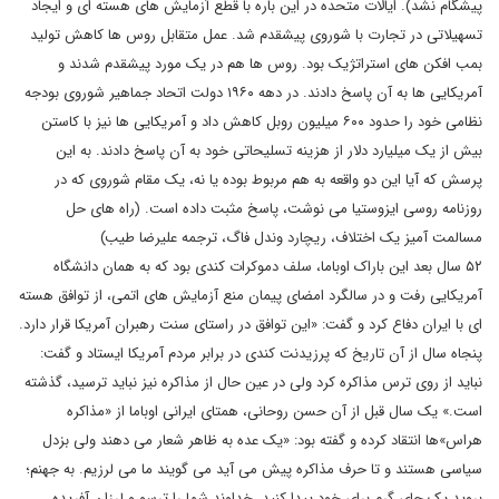
پیشگام نشد). ایالات متحده در این باره با قطع آزمایش های هسته ای و ایجاد
تسهیلاتی در تجارت با شوروی پیشقدم شد. عمل متقابل روس ها کاهش تولید
بمب افکن های استراتژیک بود. روس ها هم در یک مورد پیشقدم شدند و
آمریکایی ها به آن پاسخ دادند. در دهه ۱۹۶۰ دولت اتحاد جماهیر شوروی بودجه
نظامی خود را حدود ۶۰۰ میلیون روبل کاهش داد و آمریکایی ها نیز با کاستن
بیش از یک میلیارد دلار از هزینه تسلیحاتی خود به آن پاسخ دادند. به این
پرسش که آیا این دو واقعه به هم مربوط بوده یا نه، یک مقام شوروی که در
روزنامه روسی ایزوستیا می نوشت، پاسخ مثبت داده است. (راه های حل
مسالمت آمیز یک اختلاف، ریچارد وندل فاگ، ترجمه علیرضا طیب)
۵۲ سال بعد این باراک اوباما، سلف دموکرات کندی بود که به همان دانشگاه
آمریکایی رفت و در سالگرد امضای پیمان منع آزمایش های اتمی، از توافق هسته
ای با ایران دفاع کرد و گفت: «این توافق در راستای سنت رهبران آمریکا قرار دارد.
پنجاه سال از آن تاریخ که پرزیدنت کندی در برابر مردم آمریکا ایستاد و گفت:
نباید از روی ترس مذاکره کرد ولی در عین حال از مذاکره نیز نباید ترسید، گذشته
است.» یک سال قبل از آن حسن روحانی، همتای ایرانی اوباما از «مذاکره
هراس»ها انتقاد کرده و گفته بود: «یک عده به ظاهر شعار می دهند ولی بزدل
سیاسی هستند و تا حرف مذاکره پیش می آید می گویند ما می لرزیم. به جهنم؛
بروید یک جای گرم برای خود پیدا کنید. خداوند شما را ترسو و لرزان آفریده