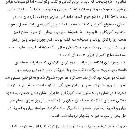
مقابل (۱+۵) پذیرفت که باید با ایران تعامل و گفت وگو کند.» اما توضیحات عباس
عراقچی، عضو هر دو تیم مذاکره کننده - جلیلی و ظریف - خلاف آن را نشان می
دهد: «۱+۵ تا آن مقطع هیچ گاه با ادامهٔ غنی سازی موافقت نکرده بودند. در
آلماتی به عنوان گام اول گفتند ادامه پیدا بکند و در گام بعدی باید تعطیل بشود.
البته چه آمریکایی ها و چه ۱+۵ همیشه حق بهره برداری از انرژی صلح آمیز
هسته ای را قائل بودند و همیشه هم گفته بودند. این چیزی نبود، ولی از نظر
غربی ها غنی سازی یک حق نیست. غنی سازی یک جنبهٔ اجرایی و عملی از حق
استفادهٔ صلح آمیز از انرژی هسته ای است.»
اما با وجود این اختلاف در قرائت، مهم ترین کارکردی که مذاکرات هسته ای
داشت، در تقویت جایگاه مذاکره حتی با آمریکا و حتی درباره پیچیده ترین
اختلاف دو طرف بود که از نقد «مذاکره هراسی» شروع شد و به توافقی منتهی شد
که راه را برای مذاکرات بعدی و توافق های آتی باز کرده است. با شروع مذاکرات
محرمانه در عمان در نخستین قدم آمریکایی ها برای نشان دادن حسن نیت خود
مجتبی عطاردی دانشمند هسته ای ایران را آزاد کردند. در روز اجرای برجام هم
ایران و آمریکا زندانیان خود را با یکدیگر مبادله کردند. مواضع ایران و آمریکا در
حل بحران سوریه نیز به یکدیگر نزدیک شده است.
تجربه برجام، درهای جدیدی را به روی ایران باز کرده که با ابزار مذاکره با هدف