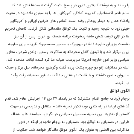
را رساند و به نوشته کلینتون «این بار پاسخ مثبت گرفت.» بعدها فاش شد که
سالم ناصر الاسماعیلی که پیام آمادگی آمریکایی ها را به سوری داده بود در معیت
پادشاه عمان به دیدار روحانی رفته است. تماس های طرفین ایرانی و آمریکایی
خیلی زود به نتیجه رسید و کلیات یک توافق مقدماتی شکل گرفت: کاهش تحریم
ها در ازای توقف شش ماهه پیشرفت برنامه هسته ای ایران. پس از آن نیز
نشست وزیران خارجه ۱+۵ در نیویورک با حضور محمدجواد ظریف، وزیر خارجه
ایران برگزار شد و با تبدیل کانال محرمانه به مذاکرات رسمی، وندی شرمن، معاون
سیاسی وزیر امور خارجه آمریکا سرپرست هیات مذاکره کننده ایالات متحده شد.
البته در مذاکرات ژنو دو چهره پشت پرده گفت وگوهای محرمانه، بیل برنز و جیک
سالیوان حضور داشتند و با اقامت در هتلی جداگانه به طور مخفیانه رفت وآمد
می کردند.
الگوی توافق
برجام (برنامه جامع اقدام مشترک) که در بامداد ۲۷ دی ۹۴ اجرایش اعلام شد، قدم
گذاشتن اوباما در راه کندی بود؛ تکرار تجربه «اقدام متقابل و تدریجی در جهت
کاستن از تنش». این تجربه محصول تحولاتی در نگرش، خواسته ها و اهداف
طرفین در دستیابی به توافق بود. دستیابی به برجام علاوه بر اینکه در فنون
مذاکرات بین المللی به عنوان یک الگوی موفق ماندگار خواهد شد، حکایت از