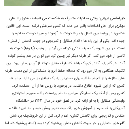
دیپلماسی ایرانی
: وقتی مذاکرات متعارف به شکست می انجامد، هنوز راه های
دیگری برای حل اختلافات باقی می ماند که کسی سراغش نرفته است. این قانون
«کلمن» در روابط بین الملل را بارها دولت ها آزموده و میوه درخت مذاکره را
چیده اند. یکی از این راه ها «اقدام متقابل و تدریجی در جهت کاستن از تنش»
است. در این شیوه یک طرف اندکی کوتاه می آید و از رقیب (یا رقبا) دعوت به
تاسی از خود می کند. اگر طرف دیگر نیز چنین کرد می توان باز هم بیشتر کوتاه
آمد. هر گام باید آنقدر کوچک باشد که طرف مقابل نتواند از آن بهره ای ببرد. این
تکنیک هنگامی به کار می رود که مساله حفظ آبرو یا مشکلاتی از این دست طرف
های منازعه را از انجام مذاکره برای دستیابی به یک توافق باز می دارد. جان اف
کندی که از این شیوه اطلاع داشت، در برخورد با روس ها از آن استفاده کرد.
کندی پس از آنکه یک تحلیلگر سیاسی به نام وینسنت راک، مفهوم استراتژی
وابستگی متقابل را به او ارائه کرد، در نطق خود در سال ۱۹۶۳ در «دانشگاه
آمریکایی» که ملهم از آموزش های راک بود، تغییر روش خود را به شیوه «اقدام
متقابل و تدریجی برای کاهش تنش» اعلام کرد. قبل از آن خروشچف برداشتن
گام های متقابلی را در جهت کاهش تنش پیشنهاد کرده بود (البته پیشنهاد داد اما