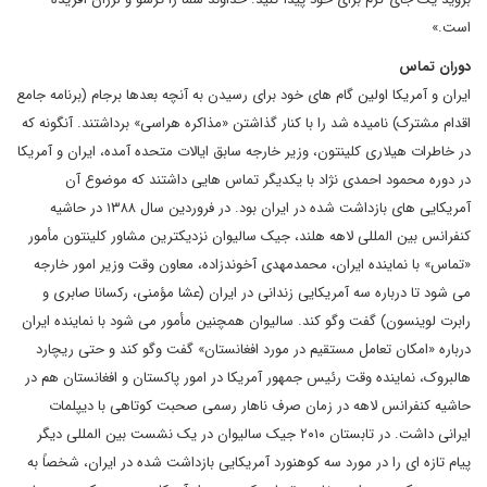
است.»
دوران تماس
ایران و آمریکا اولین گام های خود برای رسیدن به آنچه بعدها برجام (برنامه جامع
اقدام مشترک) نامیده شد را با کنار گذاشتن «مذاکره هراسی» برداشتند. آنگونه که
در خاطرات هیلاری کلینتون، وزیر خارجه سابق ایالات متحده آمده، ایران و آمریکا
در دوره محمود احمدی نژاد با یکدیگر تماس هایی داشتند که موضوع آن
آمریکایی های بازداشت شده در ایران بود. در فروردین سال ۱۳۸۸ در حاشیه
کنفرانس بین المللی لاهه هلند، جیک سالیوان نزدیکترین مشاور کلینتون مأمور
«تماس» با نماینده ایران، محمدمهدی آخوندزاده، معاون وقت وزیر امور خارجه
می شود تا درباره سه آمریکایی زندانی در ایران (عشا مؤمنی، رکسانا صابری و
رابرت لوینسون) گفت وگو کند. سالیوان همچنین مأمور می شود با نماینده ایران
درباره «امکان تعامل مستقیم در مورد افغانستان» گفت وگو کند و حتی ریچارد
هالبروک، نماینده وقت رئیس جمهور آمریکا در امور پاکستان و افغانستان هم در
حاشیه کنفرانس لاهه در زمان صرف ناهار رسمی صحبت کوتاهی با دیپلمات
ایرانی داشت. در تابستان ۲۰۱۰ جیک سالیوان در یک نشست بین المللی دیگر
پیام تازه ای را در مورد سه کوهنورد آمریکایی بازداشت شده در ایران، شخصاً به