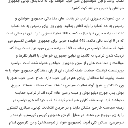
نصاب برسد و این کنوانسیون ملی حزب خواهد بود که کاندیدای نهایی جمهوری
خواهان را تعیین خواهد کرد، کشید.
با این تحولات، پیروزی ترامپ در رقابت های مقدماتی جمهوری خواهان و
رسیدن به حد نصاب را باید قطعی بدانیم، چون وی برای رسیدن به حد نصاب
1237 نماینده حزبی تنها نیاز به کسب 168 نماینده حزبی دارد. این در حالی است
که در 9 ایالت باقی مانده، 445 نماینده حزبی برای جمهوری خواهان تقسیم می
شود که مطمئناً ترامپ می تواند به 168 نماینده حزبی مورد نیاز دست پیدا کند.
نزدیک شدن ترامپ به کاندیدای نهایی جمهوری خواهان، با اظهار نظرها و
موافقت و مخالفت هایی از سوی جمهوری خواهان همراه شده است. ترامپ
پوپولیست توانسته حمایت طیف گسترده ای از رای دهندگان جمهوری خواه را به
دست بیاورد، اما مخالفان زیادی هم در این حزب دارد. جناح اصلی حزب هنوز با
وی که تاکنون هیچ گونه فعالیت سیاسی نداشته است مخالف هستند. جورج
بوش پدر، جورج دبلیو بوش و میت رامنی اعلام کرده اند از ترامپ حمایت
نخواهند کرد. نومحافظه کاران هم اعلام کرده اند که با دیدگاه های ترامپ در
زمینه سیاست خارجی مشکل دارند و در جریان انتخابات نهایی، هیلاری کلینتون
را به وی ترجیح می دهند. در مقابل افرادی همچون کریس کریستی، فرماندار
نیوجرسی، سناتور کلی آیوت (جمهوری خواه از نیوهمشایر) و بن کارسون اعلام