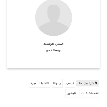
عضو هيئت تحريريه ديپلماسي ايراني
hossein. houshmand@gmail.com
اطلاعات بیشتر
حسین هوشمند
نویسنده خبر
کلید واژه ها:
ترامپ
ایندیانا
انتخابات آمریکا
انتخابات 2016
کلینتون