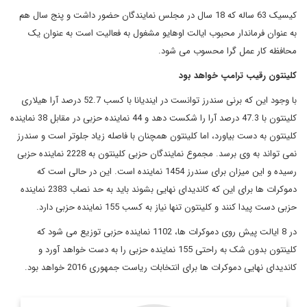
کیسیک 63 ساله که 18 سال در مجلس نمایندگان حضور داشت و پنج سال هم
به عنوان فرماندار محبوب ایالت اوهایو مشغول به فعالیت است به عنوان یک
محافظه کار عمل گرا محسوب می شود.
کلینتون رقیب ترامپ خواهد بود
با وجود این که برنی سندرز توانست در ایندیانا با کسب 52.7 درصد آرا هیلاری
کلینتون با 47.3 درصد آرا را شکست دهد و 44 نماینده حزبی در مقابل 38 نماینده
کلینتون به دست بیاورد، اما کلینتون همچنان با فاصله زیاد جلوتر است و سندرز
نمی تواند به وی برسد. مجموع نمایندگان حزبی کلینتون به 2228 نماینده حزبی
رسیده و این میزان برای سندرز 1454 نماینده است. این در حالی است که
دموکرات ها برای این که کاندیدای نهایی بشوند باید به حد نصاب 2383 نماینده
حزبی دست پیدا کنند و کلینتون تنها نیاز به کسب 155 نماینده حزبی دارد.
در 8 ایالت پیش روی دموکرات ها، 1102 نماینده حزبی توزیع می شود که
کلینتون بدون شک به راحتی 155 نماینده حزبی را به دست خواهد آورد و
کاندیدای نهایی دموکرات ها برای انتخابات ریاست جمهوری 2016 خواهد بود.