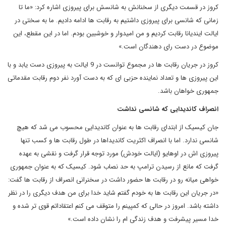
کروز در قسمت دیگری از سخنانش به شانسش برای پیروزی اشاره کرد: «ما تا
زمانی که شانسی برای پیروزی داشتیم به رقابت ها ادامه دادیم. ما به سختی در
ایالت ایندیانا رقابت کردیم و من امیدوار و خوشبین بودم. اما در این مقطع، این
موضوع در دست رای دهندگان است.»
کروز در جریان رقابت ها در مجموع توانست در 9 ایالت به پیروزی دست یابد و با
این پیروزی ها و تعداد نماینده حزبی ای که به دست آورد نفر دوم رقابت مقدماتی
جمهوری خواهان باشد.
انصراف کاندیدایی که شانسی نداشت
جان کیسیک از ابتدای رقابت ها به عنوان کاندیدایی محسوب می شد که هیچ
شانسی ندارد. اما با انصراف اکثریت کاندیداها در طول رقابت ها و کسب تنها
پیروزی اش در اوهایو (ایالت خودش) مورد توجه قرار گرفت و نقشی به عهده
گرفت که مانع از رسیدن ترامپ به حد نصاب شود. کیسیک که به عنوان جمهوری
خواهی میانه رو در رقابت ها حضور داشت در سخنرانی انصراف از رقابت ها گفت:
«در جریان این رقابت ها به خودم گفتم شاید خدا برای من هدف دیگری را در نظر
داشته باشد. امروز در حالی که کمپینم را متوقف می کنم اعتقاداتم قوی تر شده و
خدا مسیر پیشرفت و هدف زندگی ام را نشان داده است.»