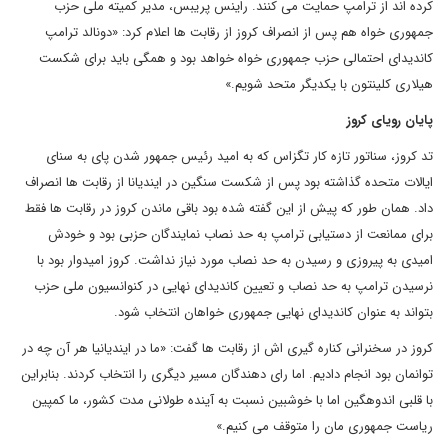
کرده اند از ترامپ حمایت می کنند. راینس پریبس، مدیر کمیته ملی حزب
جمهوری خواه هم پس از انصراف کروز از رقابت ها اعلام کرد: «دونالد ترامپ
کاندیدای احتمالی حزب جمهوری خواه خواهد بود و همگی باید برای شکست
هیلاری کلینتون با یکدیگر متحد شویم.»
پایان رویای کروز
تد کروز، سناتور تازه کار تگزاس که به امید رئیس جمهور شدن پای به سنای
ایالات متحده گذاشته بود پس از شکست سنگین در ایندیانا از رقابت ها انصراف
داد. همان طور که پیش از این گفته شده بود باقی ماندن کروز در رقابت ها فقط
برای ممانعت از دستیابی ترامپ به حد نصاب نمایندگان حزبی بود و خودش
امیدی به پیروزی و رسیدن به حد نصاب مورد نیاز نداشت. کروز امیدوار بود با
نرسیدن ترامپ به حد نصاب و تعیین کاندیدای نهایی در کنوانسیون ملی حزب
بتواند به عنوان کاندیدای نهایی جمهوری خواهان انتخاب شود.
کروز در سخنرانی کناره گیری اش از رقابت ها گفت: «ما در ایندیانیا هر آن چه در
توانمان بود انجام دادیم. اما رای دهندگان مسیر دیگری را انتخاب کردند. بنابراین
با قلبی اندوهگین اما با خوشبین نسبت به آینده طولانی مدت کشور، ما کمپین
ریاست جمهوری مان را متوقف می کنیم.»