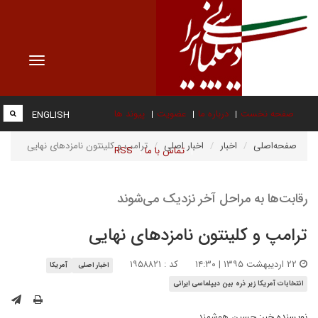
Toggle
vigation
صفحه نخست
درباره ما
عضویت
پیوند ها
ENGLISH
صفحه‌اصلی
اخبار
اخبار اصلی
ترامپ و کلینتون نامزدهای نهایی
تماس با ما
RSS
رقابت‌ها به مراحل آخر نزدیک می‌شوند
ترامپ و کلینتون نامزدهای نهایی
۲۲ اردیبهشت ۱۳۹۵ | ۱۴:۳۰
کد : ۱۹۵۸۸۲۱
اخبار اصلی
آمریکا
انتخابات آمریکا زیر ذره بین دیپلماسی ایرانی
نویسنده خبر:
حسین هوشمند