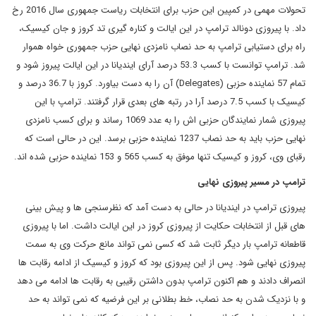
تحولات مهمی در کمپین این حزب برای انتخابات ریاست جمهوری سال 2016 رخ
داد. با پیروزی دونالد ترامپ در این ایالت و کناره گیری تد کروز و جان کیسیک،
راه برای دستیابی ترامپ به حد نصاب نامزدی نهایی حزب جمهوری خواه هموار
شد. ترامپ توانست با کسب 53.3 درصد آرای ایندیانا در این ایالت پیروز شود و
تمام 57 نماینده حزبی
(Delegates)
آن را به دست بیاورد. کروز با 36.7 درصد و
کیسیک با کسب 7.5 درصد آرا در رتبه های بعدی قرار گرفتند. ترامپ با این
پیروزی شمار نمایندگان حزبی اش را به عدد 1069 رساند و برای کسب نامزدی
نهایی حزب باید به حد نصاب 1237 نماینده حزبی برسد. این در حالی است که
رقبای وی، کروز و کیسیک تنها موفق به کسب 565 و 153 نماینده حزبی شده اند.
ترامپ در مسیر پیروزی نهایی
پیروزی ترامپ در ایندیانا در حالی به دست آمد که نظرسنجی ها و پیش بینی
های قبل از انتخابات حکایت از پیروزی کروز در این ایالت داشت. اما با پیروزی
قاطعانه ترامپ بار دیگر ثابت شد که کسی نمی تواند مانع حرکت وی به سمت
پیروزی نهایی شود. پس از این پیروزی بود که کروز و کیسیک از ادامه رقابت ها
انصراف دادند و هم اکنون ترامپ بدون داشتن رقیبی به رقابت ها ادامه می دهد
و با نزدیک شدن به حد نصاب، خط بطلانی بر این فرضیه که نمی تواند به حد