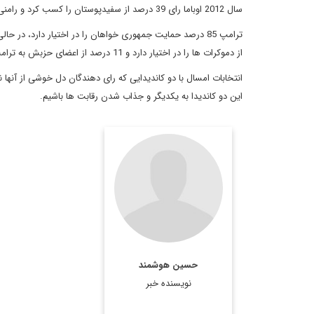
سال 2012 اوباما رای 39 درصد از سفیدپوستان را کسب کرد و رامنی 59 درصد آرای آنها را به دست آورد.
از دموکرات ها را در اختیار دارد و 11 درصد از اعضای حزبش به ترامپ رای می دهند.
انتخابات امسال با دو کاندیدایی که رای دهندگان دل خوشی از آنها ن
این دو کاندیدا به یکدیگر و جذاب شدن رقابت ها باشیم.
عضو هيئت تحريريه
ديپلماسي ايراني
hossein.
houshmand@gmail.com
حسین هوشمند
اطلاعات بیشتر
نویسنده خبر