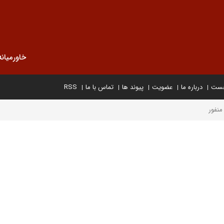
خاورمیانه
خست
درباره ما
عضویت
پیوند ها
تماس با ما
RSS
منفور