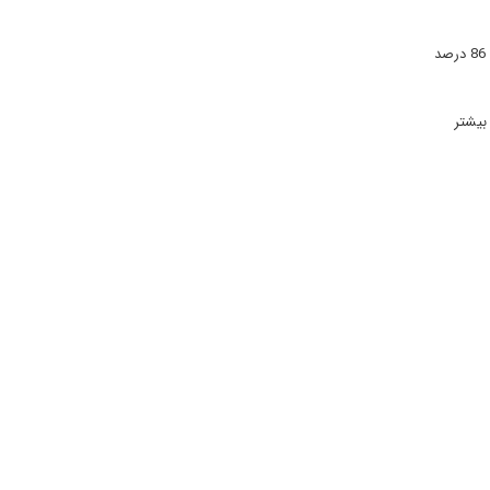
ترامپ 85 درصد حمایت جمهوری خواهان را در اختیار دارد، در حالی که 8 درصد از اعضای این حزب به کلینتون رای خواهند داد. در مقابل کلینتون هم آرای 86 درصد
بیشتر