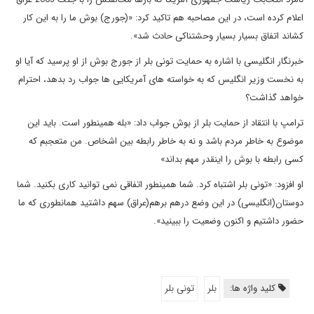
اعلام کرده است، در این مصاحبه هم تاکید کرد: «(جورج) بوش ما را به این کار
کشاند اتفاق بسیار بسیار وحشتناکی حادث شد».
خبرنگار انگلیسی با اشاره به حمایت تونی بلر از جورج بوش از او پرسید که آیا او
به نخست وزیر انگلیس که به خواسته های آمریکایی ها جواب رد بدهد، احترام
خواهد گذاشت؟
ترامپ با انتقاد از حمایت بلر از بوش جواب داد: «بله همینطور است. باید این
موضوع به خاطر مردم باشد و نه به خاطر رابطه بین اشخاص. من متعجبم که
کسی رابطه با بوش را اینقدر مهم بداند»
او افزود: «تونی بلر اشتباه کرد. شما همینطور اتفاقی نمی توانید کاری بکنید. شما
دوستان(انگلیسی) در این وضع درهم برهم(عراق) سهم داشتید همانطوری که ما
حضور داشتیم و اکنون وضعیت را ببینید».
کلید واژه ها:
بلر
تونی بلر