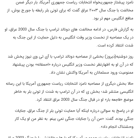
نامزد پیشتاز جمهوریخواه انتخابات ریاست جمهوری آمریکا، بار دیگر ضمن
مخالفت با جنگ سال ۲۰۰۳ عراق گفت که برای تونی بلر رابطه با جورج بوش، از
منافع انگلیس مهم تر بود.
به گزارش فارس، در ادامه مخالفت های دونالد ترامپ با جنگ سال 2003 عراق، او
در یک مصاحبه از نخست وزیر وقت انگلیس به دلیل حمایت از این جنگ به
شدت انتقاد کرده است.
روز دوشنبه(دیروز) بخشی از مصاحبه دونالد ترامپ با آی تی وی نیوز پخش شد
که در آن او به اظهارنظر نخست وزیر انگلیس درباره «احمقانه» بودن پیشنهاد
ممنوعیت ورود مسلمانان به آمریکا واکنش نشان داد.
حالا بخش دیگری از مصاحبه نامزد انتخابات ریاست جمهوری آمریکا با این رسانه
انگلیسی منتشر شد؛ بخش ی که در آن ترامپ به شدت از تونی بلر به خاطر
موضع «فاجعه بار» او در قبال جنگ سال 2003 عراق انتقاد کرد.
او در پاسخ به سوالی درباره اینکه آیا حمایت تونی بلر از جنگ عراق، جنایات
جنگی بوده، گفت: «من آن را جنایات جنگی نمی بینم. به نظر من او یک کار
وحشتناک انجام داد».
نامزد انتخابات ریاست جمهوری آمریکا که بارها مخالفتش را با جنگ 2003 عراق