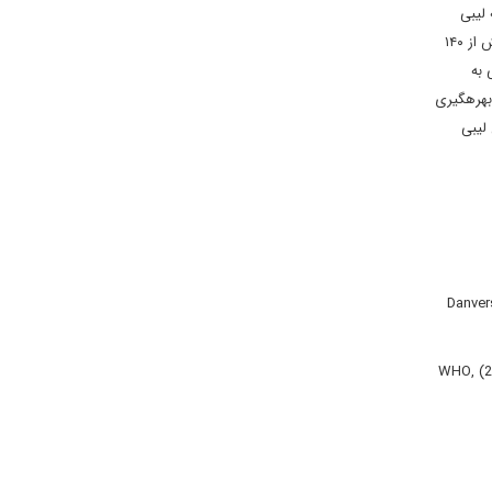
 لیبی
برخلاف کشوری نظیر عراق به لحاظ ساختار مذهبی مشکل ندارد زیرا اکثریت جمعیت آن را سنی‏‏های مالکی تشکیل می ‏‏دهند اما هویت قبیله ‏ای و وجود بیش از ۱۴۰
 به
بهره‏گیری
 لیبی
Danver
WHO, (27