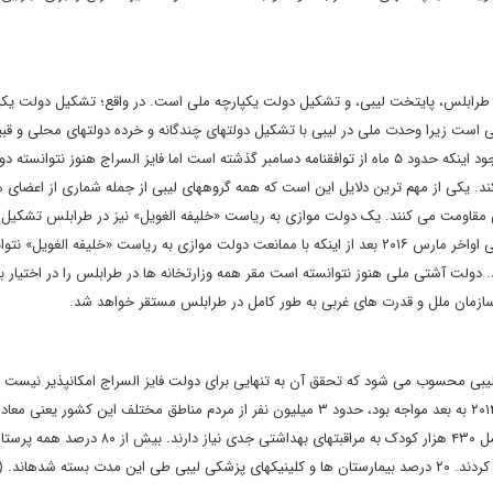
 طرابلس، پایتخت لیبی، و تشکیل دولت یکپارچه ملی است. در واقع؛ تشکیل دولت یکپ
ت زیرا وحدت ملی در لیبی با تشکیل دولت‏های چندگانه و خرده دولت‏های محلی و قبیله
بین رفته است و دولت آشتی ملی باید وحدت ملی را احیا کند. با وجود اینکه حدود ۵ ماه از توافقنامه دسامبر گذشته است اما فایز السراج هنوز نتوانست
د. یکی از مهم‏ ترین دلایل این است که همه گروه‏های لیبی از جمله شماری از اعضای ه
 مقاومت می ‏کنند. یک دولت موازی به ریاست «خلیفه الغویل» نیز در طرابلس تشکیل
است. این مقاومت به حدی است که شورای ریاستی دولت وفاق ملی اواخر مارس ۲۰۱۶ بعد از اینکه با ممانعت دولت موازی به ریاست «خلیفه الغو
. دولت آشتی ملی هنوز نتوانسته است مقر همه وزارتخانه‏ ها در طرابلس را در اختیار بگی
ازمان ملل و قدرت‏ های غربی به طور کامل در طرابلس مستقر خواهد شد.
ی محسوب می ‏شود که تحقق آن به تنهایی برای دولت فایز السراج امکان‏پذیر نیست و 
کمک جهانی است. در نتیجه بی‏ ثباتی و خشونتی که لیبی از ژوئن ۲۰۱۴ به بعد مواجه بود، حدود ۳ میلیون نفر از مردم مناطق مختلف این کش
مردم لیبی، از این وضعیت تأثیر پذیرفتند. تقریباً ۱.۹ میلیون نفر شامل ۴۳۰ هزار کودک به مراقبت‏های به