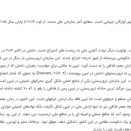
مبارزه با تروریست‏های داعش که دولت سومی را در لیبی تشکیل دادند، اولویت 
ان معمر قذافی را به دست آورد. لیبی به مکانی برای مهاجرت رهبران داعش که از سوری
فرار کردند، تبدیل شد. جنگنده ‏هایی از سودان، مصر، الجزایر و تونس به تروریست‏های داعش در لیبی پیوستند؛ (Danvers، ۲۰۱۶: ۴)
 ۴۰ هزار نفر افزایش یافته است. این سازمان تروریستی یکی از منابع اصلی شکل‏ گیری بحران‏های امنیتی در لیبی ا
تش منظم و حرفه‏ای است اما لیبی فاقد یک ارتش حرفه‏ای است. این کشور در زمان معمر
 معمر قذافی نیز نه تنها ارتش ملی در لیبی شکل نگرفت بلکه نهادهای امنیتی موازی 
 آمد که منافع محلی و قبیله ای را بر منافع ملی ارجحیت می ‏دهند. از این رو، زما
ر لیبی ایجاد کند و یک حکومت نظامی در این کشور تشکیل دهد، موفق نبود. برخلاف مصر و تونس، نظا
دهای قدرت ملی را ندارند.