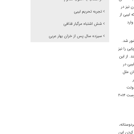
ین کمیسیون نیز در
تجربه تحریم لیبی
 لیبی از
وارد
شش اشتباه مرگبار قذافی
سیزده سال پس از خزان بهار عربی
شور شد.
یی را نیز
. از این
یبی در
ان ملل
ر
در دسامبر ۲۰۱۵ درباره تشکیل دولت
آشتی ملی توافق کردند. در ابتکار گفتگوی پارلمانی لیبی دو نماینده سازمان ملل متحد مهم‏ ترین نقش را برای نزدیکی گروه ها ایفا کردند. برنارد لیون از آگوست ۲۰۱۴
بشردوستانه،
 کردن این