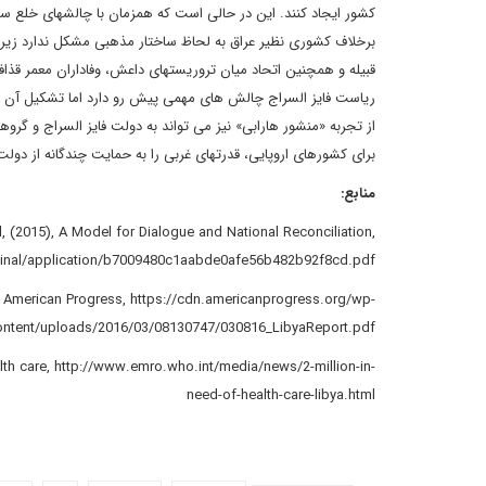
کشور ایجاد کنند. این در حالی است که همزمان با چالش‏های خلع سل
قبیله و همچنین اتحاد میان تروریست‏های داعش، وفاداران معمر ق
ریاست فایز السراج چالش ‏های مهمی پیش ‏رو دارد اما تشکیل آن گام
از تجربه «منشور هارابی» نیز می ‏تواند به دولت فایز السراج و گرو
برای کشورهای اروپایی، قدرت‏های غربی را به حمایت چندگانه از دول
منابع
:
 (2015), A Model for Dialogue and National Reconciliation,
iginal/application/b7009480c1aabde0afe56b482b92f8cd.pdf
for American Progress, https://cdn.americanprogress.org/wp-
ontent/uploads/2016/03/08130747/030816_LibyaReport.pdf
ealth care, http://www.emro.who.int/media/news/2-million-in-
need-of-health-care-libya.html