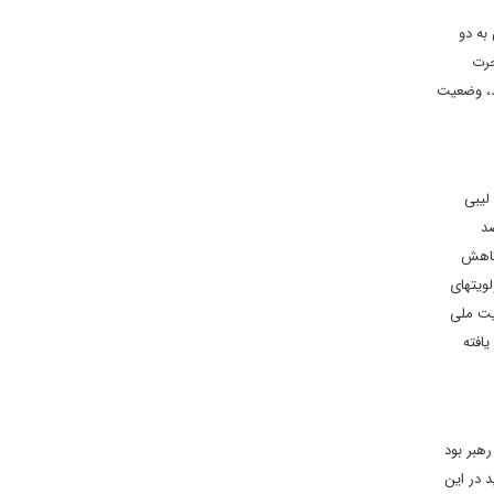
به دو
جرت
ای غربی از دولت آشتی ملی در مبارزه با تروریست‏های داعش شبیه مداخله ناتو در لیبی در سال ۲۰۱۱ باشد، وضعیت
لیبی
 ناخالص داخلی، ۹۰ درصد درآمدهای صادراتی و ۹۹ درصد
مان معمر قذافی به کمتر از ۴۰۰ هزار بشکه کاهش
ویت‏های
ایت ملی
انان لیبی به بیش از ۵۰ درصد افزایش یافته
هبر بود
د در این