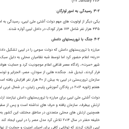
۲۷ January ۲۰۱۶)
۲
-
۳
:
رسیدگی به امور آوارگان
:
۴۳۵ هزار نفر شامل ۱۷۴ هزار کودک در داخل لیبی آواره شدند.
۲
-
۴
:
جنگ با تروریست‏های داعش
شهر «سرت»، زادگاه معمر قذافی اعلام موجودیت کرد و حمایت هوادار
سازمان تروریستی در لیبی به بیش از
هفتم ژانویه ۲۰۱۶ در پادگان آموزشی پلیس زلیتن، در شمال غربی لیبی، مرگبار ترین حادثه تروریستی در لیبی پس از قذافی را رقم زد که ۷۰ کشته داشته است.
دولت آشتی ملی لیبی برای مبارزه با تروریست‏های داعش نیازمند ار
ارتش بی‏طرف، سازمان‏ یافته و حرف ه‏ای نداشته است و پس از سقوط
همچنین ارتش‏ های محلی متعددی در مناطق مختلف این کشور به وجود
خلیفه حفتر در سال ۲۰۱۴ تلاش کرد مدل مصر را د
لیبی اثبات کردند که توانایی کافی برای احیای امنیت و حمایت از نها