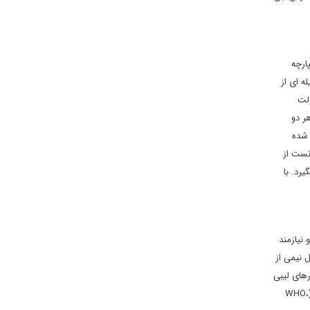
ارچه
‏ ای از
ه دولت
ر دو
 شده
یل» نتوانست از
رد. با
نیازمند
ور یعنی معادل نیمی از
داشتی جدی نیاز دارند. بیش از ۸۰ درصد همه پرستارهای لیبی
در نتیجه دور تکراری خشونت، این کشور را تا پایان سال ۲۰۱۵ ترک کردند. ۲۰ درصد بیمارستان‏ ها و کلینیک‏های پزشکی لیبی طی این مدت بسته شده‏اند. (WHO،