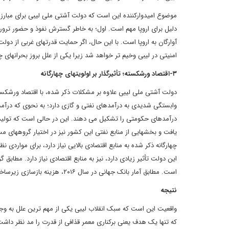
موضوع امیدوارکننده این است که دولت آشتی ملی لیبی برای مبارزه 
دلیل برای اروپا مهم است. اول؛ به خاطر گسترش نفوذ و حضور تروری
امنیتی در لیبی وخیم‏ تر خواهد شد زیرا یکی از علل بروز بحران‏های چندگا
۳
-
اقتصاد ورشکسته؛ تأثیرگذار بر اولویت‏های چهارگانه
دولت آشتی ملی لیبی علاوه بر مشکلات ذکر شده، با اقتصاد ورشکسته نی
یافت و بخش‏هایی از منابع نفتی این کشور نیز در اختیار گروه‏های 
چهارگانه ذکر شده به منابع اقتصادی بالایی نیاز دارد، برای موار
است. مطابق آمار بانک جهانی در سال ۲۰۱۶، هزینه بازسازی زیرساخت‏ های لیبی ۲۰۰ میلیارد دلار طی ۱۰ سال است. (Danvers، ۲۰۱۶: ۸)
نتیجه
واقعیت این است که سبک انقلاب لیبی یکی از مهم‏ ترین علل به و
که تنها یک هدف یعنی برکناری معمر قذافی از قدرت را مد نظر داشت. 