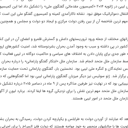
ملی و انتقال دموکراتیک تشکیل داد. با ناکامی این کمیته، کنگره ملی لیبی در ژانویه ۲۰۱۴ «کمیسیون مقدماتی گفتگوی ملی» را تشکیل داد اما ا
انتقال دموکراتیک موفق نبود. نشانه ناکارآمدی کمیته و کمیسیون گفتگو ملی این است که
شد که مهم‏ ترین شاخصه آن از بین رفتن دولت مرکزی و ایجاد دو دولت و مجلس و همچنین 
ان‏های مختلف از جمله ورود تروریست‏های داعش و گسترش قلمرو و اعضای آن در این ک
کشور در پی داشته و سبب به وجود آمدن بحران بشردوستانه شد، امنیت کشورهای اروپا
ور جدی برای پایان دادن به اختلاف ‏های سیاسی و حاکمیت دوگانه در لیبی فعالیت کند
 سازمان ملل متحد انجام شد. سازمان ملل «ابتکار گفتگو پارلمانی» را درباره بحران ل
 نمایندگان و کنگره ملی لیبی بود. نخستین بار، گفتگوی پارلمانی تحت حمایت سازم
ب غربی طرابلس برگزار شد. ژنو سوئیس نیز دیگر میزبان گفتگوی پارلمانی لیبی بود اما گفتگوهایی که د
صخیرات مغرب از مارس ۲۰۱۵ آغاز شد شاهد حضور همه گروههای لیبیایی بود که در نهایت نیز طرفین مذاکره پس از ۹ ماه 
السراج» ۴ اقدام مهم باید انجام دهد که عبارتند از: آوردن دولت به طرابلس و یکپارچه کردن دولت، رسیدگی به بحران 
ویت‏ ها با چالش‏های منحصر به خود مواجه هستند که دولت فایز السراج را برای اجرایی