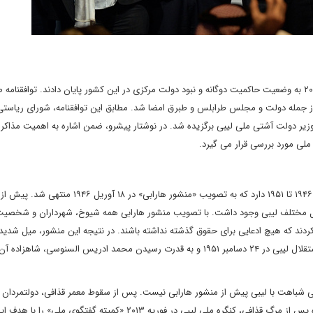
: گروه‏ های لیبیایی پس از ۱۸ ماه روز ۱۷ دسامبر ۲۰۱۵ به وضعیت حاکمیت دوگانه و نبود دولت مرکزی در این کشور پایان دادند. توافق
یر دولت آشتی ملی لیبی برگزیده شد. در نوشتار پیش‏رو، ضمن اشاره به اهمیت مذاکره
لی مورد بررسی قرار می ‏گیرد.
لیبی تجربه موفقیت ‏آمیزی در بهره‏گیری از ابزار گفتگو طی سال‏های ۱۹۴۶ تا ۱۹۵۱ دارد که به تصویب «منشور هاراب
بایل مختلف لیبی وجود داشت. با تصویب منشور هارابی همه شیوخ، شهرداران و شخصیت
ت کردند که هیچ ادعایی برای حقوق گذشته نداشته باشند. در نتیجه این منشور، میل شدید
برای وحدت در لیبی ایجاد شد. در نهایت فرآیند گفتگو و آشتی به استقلال لیبی در ۲۴ دسامبر ۱۹۵۱ و به قدرت رسیدن محمد ادریس السنوسی، شا
بی پس از معمر قذافی و به‏خصوص پس از اوت ۲۰۱۴ نیز بی‏ شباهت با لیبی پیش از منشور هارابی نیست. پس از سقوط معمر قذافی، دولتم
کشور سه بار از ابزار گفتگوی ملی استفاده کردند. نخستین بار ۱۶ ماه پس از مرگ قذافی، کنگره ملی لیبی در فوریه ۲۰۱۳ «کمیته 