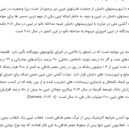
با تروریست‏های داعش از حمایت قدرت‏های غربی نیز برخوردار است زیرا وضعیت در لیبی 
ست‏های داعش در لیبی و دوم؛ به خاطر اینکه لیبی یکی از مهم‏ ترین مسیر ها برای مها
آوارگان به اروپا است. با این حال، اگر حمایت قدرت‏ه
نه در لیبی امروزی مربوط به مداخله ناتو در این کشور در سال ۲۰۱۱ است.
ز مواجه است که در تحقق یا ناکامی در اجرای اولویت‏‏های چهارگانه تأثیر دارد. اقتصاد 
وابستگی شدیدی به درآمدهای نفتی و گازی دارد؛ به نحوی که درآمدهای نفت و گاز ۸۰ درصد تولید
درآمدهای حکومتی را تشکیل می ‏دهند. این در حالی است که تولید نفت لیبی از ۱.۴ میلیون بشکه در روز در ز
مسلح و تروریست‏ های داعش قرار دارد. دولت آشتی ملی لیبی ضمن اینکه برای اجرای اول
دی نظیر ایجاد اشتغال و بازسازی زیرساخت های تخریب شده و از بین رفته که در کسب حم
این دولت تأثیر زیادی دارد، نیز به منابع اقتصادی نیاز دارد. مطابق گزارش بانک توسعه آفریقا در سال ۲۰۱۴ بیکاری جو
جود آمدن شرایط آنارشیک پس از مرگ معمر قذافی است. انقلاب لیبی یک انقلاب بدون ر
انقلابیون لیبی تنها پس از سقوط معمر قذافی به این فکر افتادند که چه نوع دولتی بای