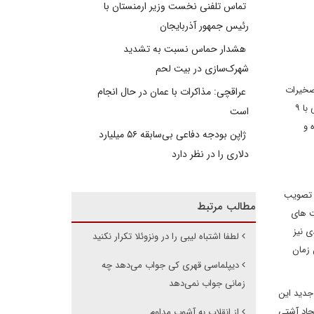
تماس تلفنی نخست وزیر ارمنستان با
رئیس جمهور آذربایجان
هشدار حماس نسبت به تشدید
شهرک‌سازی در بیت‌ لحم
نامه صخیرات
عراقچی: مذاکرات با عمان در حال انجام
مغرب با نظارت سازمان ملل متحد میان گروه‏ های مختلف لیبیایی از جمله دولت و مجلس طرابلس و طبرق امضا شد. مطابق این توافقنامه، شورای ریاستی با ۹
است
 و
ژاپن بودجه دفاعی بی‌سابقه ۵۶ میلیارد
دلاری را در نظر دارد
ی» در ۱۸ آوریل ۱۹۴۶ منتهی شد. پیش از تصویب
مطالب مرتبط
‏ های
ی نیز
لطفا اشتباه لیبی را در ونزوئلا تکرار نکنید
هزاده آن زمان
دیپلماسی قهری کی جواب می‌دهد چه
زمانی جواب نمی‌دهد
ردان جدید این
گفتگوی ملی» را با هدف ایجاد آشتی
از انقلاب به آشوب مداوم