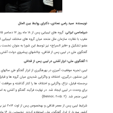
نویسنده
:
سید رضی عمادی، دکترای روابط بین ‏الملل
دیپلماسی ایرانی
عضو تشکیل و «فایز السراج» نیز توسط این شورا به عنوان نخست وز
گفتگوی ملی در لیبی پس از قذافی، چالش‏های پیش‏روی دولت آشتی م
۱
-
گفتگوی ملی؛ ابزار آشتی در لیبی پس از قدافی
این منشور، درگیری، اختلاف و واگرایی شدیدی میان گروه‏ ها و ق
برجسته قبایل، نزاع، واگرایی و اختلاف‏ ها را کنار گذاشته و موافق
لیبی منجر شد. (Bennor، ۲۰۱۵: ۲)
شرایط لی