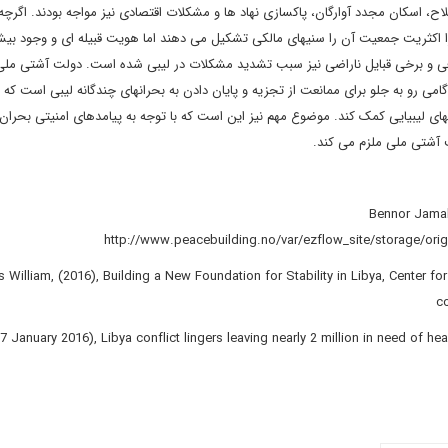
اح، اسکان مجدد آوارگان، پاکسازی نهاد ها و مشکلات اقتصادی نیز مواجه بودند. اگرچه
ذافی و برخی قبایل ناراضی نیز سبب تشدید مشکلات در لیبی شده است. دولت آشتی ملی
ی رو به جلو برای ممانعت از تجزیه و پایان دادن به بحران‏های چندگانه لیبی است که 
ه‏های لیبیایی کمک کند. موضوع مهم نیز این است که با توجه به پیامدهای امنیتی بحران
ت آشتی ملی ملزم می ‏کند.
Bennor Jamal,
http://www.peacebuilding.no/var/ezflow_site/storage/or
s William, (2016), Building a New Foundation for Stability in Libya, Center 
c
 January 2016), Libya conflict lingers leaving nearly 2 million in need of h