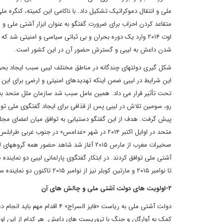
متقاعد کردن احزاب برای ضرورت گفتگو به ‏عنوان ابزار آشتی ملی و 
اوت ۲۰۱۴ وارد یک دوره بحران و بی ثباتی سیاسی و امنیتی 
شدن داعش به لیبی و گسترش حضور آن در این کشور است.
شکل‏ گیری دولت‏های چندگانه در مناطق مختلف لیبی سبب ایجاد بحر
این شرایط در لیبی ضمن اینکه تهدیدهای امنیتی و ارضی برای این 
تحت تأثیر قرار می ‏داد. همین عامل سبب شد سازمان ملل متحد به ط
رو، سومین تلاش در لیبی پس از قذافی برای ایجاد گفتگوی ملی توسط
پیش گرفت. هدف از این گفتگو دستیابی به توافق میان اعضای مجلس
متحد در اوایل اکتبر ۲۰۱۴ در شهر «غدامس» در جنو
تا نوامبر ۲۰۱۵ و مارتین کوبلر نیز از نوامبر ۲۰۱۵ تاکنون دو نماینده سازمان ملل متحد در امور لیبی هستند.
۲
-
اولویت‏ های دولت آشتی ملی و چالش ‏های آن
دولت آشتی ملی به ریاست «فایز 
کمک به آوارگان و جنگ با تروریست‏ های داعش. هر کدام از این اول