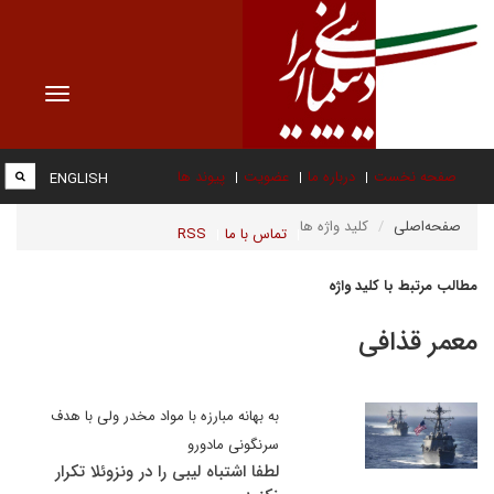
Toggle
vigation
صفحه نخست
درباره ما
عضویت
پیوند ها
ENGLISH
صفحه‌اصلی
کلید واژه ها
تماس با ما
RSS
مطالب مرتبط با کلید واژه
معمر قذافی
به بهانه مبارزه با مواد مخدر ولی با هدف
سرنگونی مادورو
لطفا اشتباه لیبی را در ونزوئلا تکرار