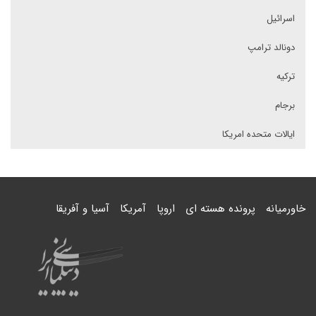
اسرائیل
دونالد ترامپ
ترکیه
برجام
ایالات متحده امریکا
خاورمیانه
پرونده هسته ای
اروپا
آمریکا
آسیا و آفریقا