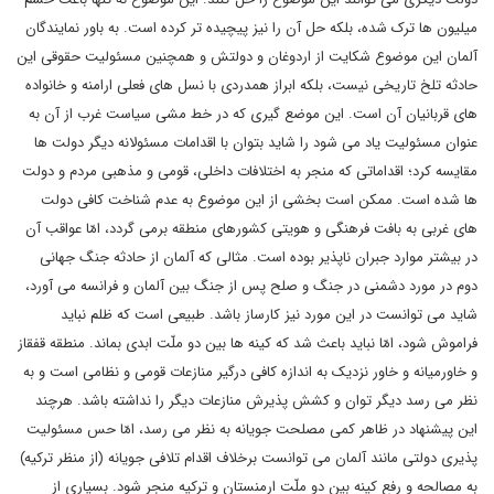
میلیون ها ترک شده، بلکه حل آن را نیز پیچیده تر کرده است. به باور نمایندگان
آلمان این موضوع شکایت از اردوغان و دولتش و همچنین مسئولیت حقوقی این
حادثه تلخ تاریخی نیست، بلکه ابراز همدردی با نسل های فعلی ارامنه و خانواده
های قربانیان آن است. این موضع گیری که در خط مشی سیاست غرب از آن به
عنوان مسئولیت یاد می شود را شاید بتوان با اقدامات مسئولانه دیگر دولت ها
مقایسه کرد؛ اقداماتی که منجر به اختلافات داخلی، قومی و مذهبی مردم و دولت
ها شده است. ممکن است بخشی از این موضوع به عدم شناخت کافی دولت
های غربی به بافت فرهنگی و هویتی کشورهای منطقه برمی گردد، امّا عواقب آن
در بیشتر موارد جبران ناپذیر بوده است. مثالی که آلمان از حادثه جنگ جهانی
دوم در مورد دشمنی در جنگ و صلح پس از جنگ بین آلمان و فرانسه می آورد،
شاید می توانست در این مورد نیز کارساز باشد. طبیعی است که ظلم نباید
فراموش شود، امّا نباید باعث شد که کینه ها بین دو ملّت ابدی بماند. منطقه قفقاز
و خاورمیانه و خاور نزدیک به اندازه کافی درگیر منازعات قومی و نظامی است و به
نظر می رسد دیگر توان و کشش پذیرش منازعات دیگر را نداشته باشد. هرچند
این پیشنهاد در ظاهر کمی مصلحت جویانه به نظر می رسد، امّا حس مسئولیت
پذیری دولتی مانند آلمان می توانست برخلاف اقدام تلافی جویانه (از منظر ترکیه)
به مصالحه و رفع کینه بین دو ملّت ارمنستان و ترکیه منجر شود. بسیاری از