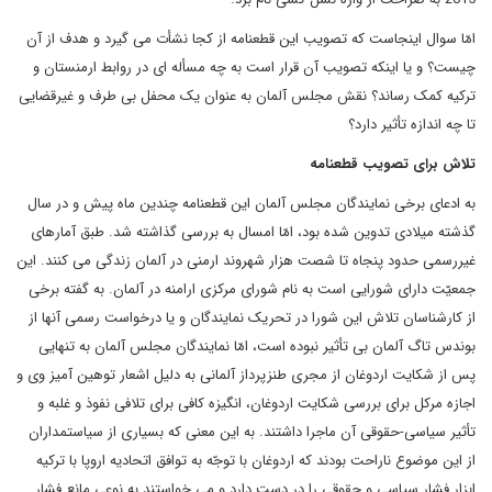
امّا سوال اینجاست که تصویب این قطعنامه از کجا نشأت می گیرد و هدف از آن
چیست؟ و یا اینکه تصویب آن قرار است به چه مسأله ای در روابط ارمنستان و
ترکیه کمک رساند؟ نقش مجلس آلمان به عنوان یک محفل بی طرف و غیرقضایی
تا چه اندازه تأثیر دارد؟
تلاش برای تصویب قطعنامه
به ادعای برخی نمایندگان مجلس آلمان این قطعنامه چندین ماه پیش و در سال
گذشته میلادی تدوین شده بود، امّا امسال به بررسی گذاشته شد. طبق آمارهای
غیررسمی حدود پنجاه تا شصت هزار شهروند ارمنی در آلمان زندگی می کنند. این
جمعیّت دارای شورایی است به نام شورای مرکزی ارامنه در آلمان. به گفته برخی
از کارشناسان تلاش این شورا در تحریک نمایندگان و یا درخواست رسمی آنها از
بوندس تاگ آلمان بی تأثیر نبوده است، امّا نمایندگان مجلس آلمان به تنهایی
پس از شکایت اردوغان از مجری طنزپرداز آلمانی به دلیل اشعار توهین آمیز وی و
اجازه مرکل برای بررسی شکایت اردوغان، انگیزه کافی برای تلافی نفوذ و غلبه و
تأثیر سیاسی-حقوقی آن ماجرا داشتند. به این معنی که بسیاری از سیاستمداران
از این موضوع ناراحت بودند که اردوغان با توجّه به توافق اتحادیه اروپا با ترکیه
ابزار فشار سیاسی و حقوقی را در دست دارد و می خواستند به نوعی مانع فشار