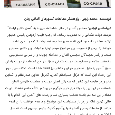
نویسنده
:
محمد زارعی، پژوهشگر مطالعات کشورهای آلمانی زبان
دیپلماسی ایرانی
: مجلس آلمان در حالی قطعنامه مربوط به "نسل کشی ارامنه"
توسّط دولت عثمانی را به تصویب رساند، که رجب طیب اردوغان رئیس جمهور
ترکیه هشدار داده بود این اقدام به روابط دوجانبه دولت ترکیه و آلمان لطمه
خواهد زد. پس از تصویب این موضوع مردم ترکیه و دولت این کشور عصبانی
شدند و رفتار نمایندگان مجلس آلمان را مداخله جویانه و از سر بی مسئولیتی
دانستند. علاوه بر محکومیت دولت عثمانی سابق، در این قطعنامه از دولت رایش
سابق آلمان به دلیل همکاری در این کشتار نیز انتقاد شده است. نکته بسیار مهم
این رخداد این است که مرکل صدراعظم آلمان، گابریل معاون صدراعظم و اشتاین
مایر وزیر خارجه این کشور که سه رکن اصلی دولت و سیاست خارجی آلمان
هستند، در این روز به بهانه قرار کاری دیگری در بوندس تاگ حاضر نشدند. غیبت
معنادار این سه نفر باعث تعجّب بسیاری شد و رسانه های آلمان این اقدام را یا
خالی کردن شانه از زیر بار مسئولیت این موضوع و یا عدم موافقت با آن اعلام
کردند. از مقامات رسمی آلمان تنها یوآخیم گائوک رئیس جمهور است که سال
2015 به صراحت از واژه نسل کشی نام برد.