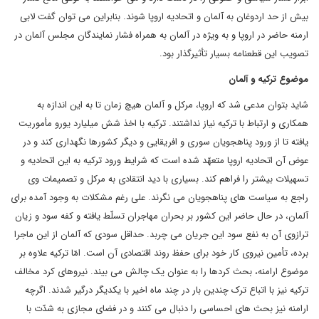
بیش از حد اردوغان به آلمان و اتحادیه اروپا شوند. بنابراین می توان گفت لابی
ارمنه حاضر در اروپا و به ویژه در آلمان به همراه فشار نمایندگان مجلس آلمان در
تصویب این قطعنامه بسیار تأثیرگذار بود.
موضوع ترکیه و آلمان
شاید بتوان مدعی شد که اروپا، مرکل و آلمان هیچ زمان تا به این اندازه به
همکاری و ارتباط با ترکیه نیاز نداشتند. ترکیه با اخذ شش میلیارد یورو مأموریت
یافته تا از ورود پناهجویان سوری و افریقایی و دیگر کشورها نگهداری کند و در
عوض آن اتحادیه اروپا متعهّد شده است که شرایط ورود ترکیه به این اتحادیه و
تسهیلات بیشتر را فراهم کند. بسیاری با دید انتقادی به مرکل و تصمیمات وی
راجع به سیاست های پناهجویان می نگرند. علی رغم مشکلات به وجود آمده برای
آلمان، در حال حاضر این کشور بر بحران مهاجران تسلّط یافته و کفه سود و زیان
ترازوی آن به نفع سود این جریان می چربد. حداقل سودی که آلمان از این ماجرا
برده، تأمین نیروی کار خود برای حفظ روند اقتصادی آن است. امّا ترکیه علاوه بر
موضوع ارامنه، بحث کردها را به عنوان یک چالش می بیند. نیروهای کرد مخالف
ترکیه نیز با اتباع ترک چندین بار در چند ماه اخیر با یکدیگر درگیر شدند. اگرچه
ارامنه نیز بحث های احساسی را دنبال می کنند و در فضای مجازی به شدّت با