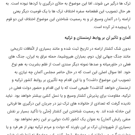
ترک ها درگیر می شوند، امّا این موضوع به حادّی درگیری با کردها نبوده است. به
هر حال تصویب این قطعنامه سفره اختلاف ترک ها با یک قومیت دیگر یعنی
ارامنه را در آلمان وسیع تر و به رسمیت شناختن این موضوع اختلاف این دو قوم
را پیچیده تر کرده است.
آلمان و تأثیر آن بر روابط ارمنستان و ترکیه
بدون شک کشتار ارامنه در تاریخ ثبت شده و مانند بسیاری از اتّفاقات تاریخی
مانند جنگ جهانی اول، دوم، بمباران هیروشیما، حمله عراق به ایران، جنگ های
فعلی در خاورمیانه و صدها نمونه دیگر سندی است از ظلم بشریت به هم نوع
خود. امّا سوال اصلی این است که در حال حاضر مجلس آلمان چه نیازی به
تصویب این موضوع داشت؟ و یا این اقدام چه تأثیری بر روابط کشور ترکیه و
ارمنستان خواهد گذاشت؟ طبیعی است که با این اقدام و حضور دولت فعلی در
ترکیه، مقاومت برای پذیرش کشتار وسیع و یا نسل کشی بیشتر خواهد بود. نباید
نادیده گرفت که تعدادی از خانواده های ترک نیز در جریان این درگیری ها قربانی
این حادثه شده اند. به رسمیت شناختن این کشتار (حتّی با تأکید بسیار بر نقش
منفی رایش آلمان) به عنوان یک کشور ثالث دوایی بر این زخم نخواهد بود.
بسیاری از شهروندان ترک بر این باورند که دولت و مردم ترکیه بهتر از هر فرد و یا
دولت دیگری می توانند این موضوع را حل کنند. این موضوع نه تنها باعث خشم