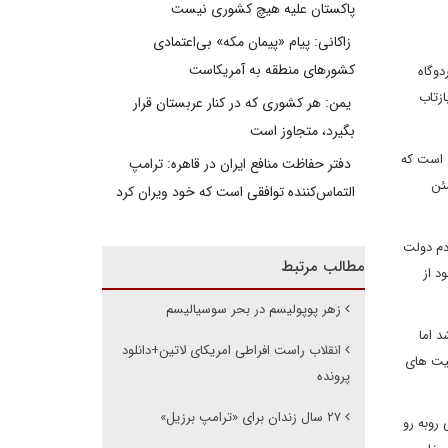
پاکستان علیه هیچ کشوری نیست
زاکانی: پیام «پیمان مکه» بی‌اعتمادی
کشورهای منطقه به آمریکاست
ردوگاه
زتاب
یمن: هر کشوری که در کنار عربستان قرار
بگیرد، متجاوز است
ی است که
دفتر حفاظت منافع ایران در قاهره: ترامپ
ئن
التماس‌کننده توافقی است که خود ویران کرد
دم دولت
مطالب مرتبط
د از
زهر پوپولیسم در بحر سوسیالیسم
د اما
انقلاب راست افراطی امریکای لاتین+دانلود
لیت های
پرونده
۲۷ سال زندان برای «ترامپ برزیل»
روبه رو