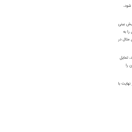
شود،
یش بینی
را به
مثال در
، تمایل
 را
نهایت با