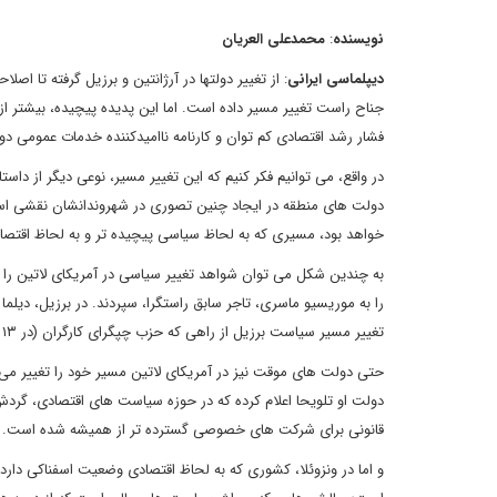
نویسنده
:
محمدعلی العریان
دیپلماسی ایرانی
: از تغییر دولت‎ها در آرژانتین و برزیل 
جناح راست تغییر مسیر داده است. اما این پدیده پیچیده، بیشتر 
فشار رشد اقتصادی کم توان و کارنامه ناامیدکننده خدمات عمومی د
در واقع، می توانیم فکر کنیم که این تغییر مسیر، نوعی دیگر از 
دولت های منطقه در ایجاد چنین تصوری در شهروندانشان نقشی اساس
خواهد بود، مسیری که به لحاظ سیاسی پیچیده تر و به لحاظ اقتص
به چندین شکل می توان شواهد تغییر سیاسی در آمریکای لاتین را م
را به موریسیو ماسری، تاجر سابق راستگرا، سپردند. در برزیل، دیلم
تغییر مسیر سیاست برزیل از راهی که حزب چپگرای کارگران (در ۱۳ سال گذشته) در پیش گرفته بود.
حتی دولت های موقت نیز در آمریکای لاتین مسیر خود را تغییر می 
دولت او تلویحا اعلام کرده که در حوزه سیاست های اقتصادی، گر
قانونی برای شرکت های خصوصی گسترده تر از همیشه شده است.
و اما در ونزوئلا، کشوری که به لحاظ اقتصادی وضعیت اسفناکی دار