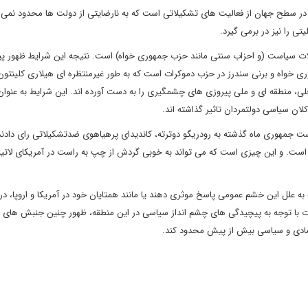
ی در سطح جهان از فعالیت های تشکیلاتی است که به نارضایتی از دولت ها محدود نمی 
 را نیز در برمی گیرد.
شکیلات سیاست (و احزاب سنتی مانند حزب جمهوری خواه) است. نتیجه این شرایط ظهور پ
 خواه و برنی سندرز در حزب دموکرات است که به طور غیرمنتظره ای هیلاری کلینتون 
ی، منطقه ای و ملی پیروزی های چشمگیری را به دست آورده اند. این شرایط به عنوان 
لان سیاسی دولتمردان تاثیر گذاشته اند.
یاست جمهوری ماه گذشته به رودریگو دوترته، کاندیدای پرهیاهوی ضدتشکیلاتی رای دادند
ست. و این چیزی است که می تواند به خوبی گردش از چپ به راست در آمریکای لاتین
ه علل این خشم عمومی پاسخ موثری دهند یا مانند همتایان خود در آمریکا و اروپا، در 
 با توجه به پیچیدگی های چشم انداز سیاسی در این منطقه، ظهور چنین جنبش های
تصادی و سیاسی بیش از پیش محدود کند.