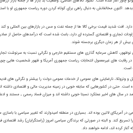
اوز آغاز شده است. کمبود کالاهای اساسی، وضعیت بد بازار ها از جمله بازار ارزها
دهد. اکنون مخالفانش به دنبال راهی برای کوتاه کردن دوره ریاست جمهوری او با استفا
ارد. افت شدید قیمت برخی کالا ها از جمله نفت و مس در بازارهای بین المللی و کند
اودات تجاری و اقتصادی گسترده ای دارد، باعث شده است که درآمدهای حاصل از صادر
 بیش از هر زمان دیگری برجسته شوند.
ی نوظهور، کاهش سرمایه گذاری های مستقیم خارجی و نگرانی نسبت به سرنوشت تجار
ه در رقابت های غیرمعمول انتخابات ریاست جمهوری آمریکا و ظهور شخصیت هایی چون 
 است.
ل و ونزوئلا، نارضایتی های عمومی از خدمات عمومی دولت را بیشتر و نگرانی های قدیم
ده است. حتی در کشورهایی که سابقه خوبی در زمینه مدیریت مالی و اقتصادی داشته اند
 در سال های اخیر عملکرد نسبتا خوبی داشته اند و میزان فساد رسمی ـ مستند و ادعا
در آمریکای لاتین بوده اند. بسیاری در منطقه امیدوارند که تغییر سیاسی با باسازی
ا تسریع کند. و البته در صورتی که برندگان سیاسی امروز (راستگرایان) رشد اقتصادی فر
آغاز کرده اند، ادامه خواهند داد.