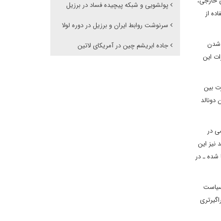
ی خارجی،
پولشویی و شبکه پیچیده فساد در برزیل
ده از
سرنوشت روابط ایران و برزیل در دوره لولا
 شدن
جاده ابریشم چین در آمریکای لاتین
ات این
ت بین
دونالد
ی در
 نیز این
 شده ـ در
 سیاست
اگیرتری