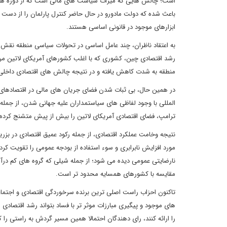
است؛ چالش هایی که میراث سیاست های مالی است که از دوره هوگو چ
باعث شده که دولت مادورو در حال حاضر کنترل پارلمان را از دست ب
ابزارهای موجود در قانونی اساسی هستند.
به اعتقاد ناظران، چند عامل اساسی در تحولات سیاسی منطقه نقش د
رشد اقتصادی چین، کشوری که با اغلب کشورهای آمریکای لاتین مر
منطقه به شدت کاهش یافته و در نتیجه چالش های اقتصادی داخلی
در همین حال، بی ثبات شدن فضای جریان های مالی در اقتصادها
المللی با وجود لفاظی های سیاستمداران علیه جهانی شدن، از جمل
ترامپ، فضای اقتصادی آمریکای لاتین را بیش از پیش متشنج کرده
نتیجه وخامت عملکرد اقتصادی، از جمله رکود عمیق اقتصادی در بزری
مورد افزایش نابرابری و سوء استفاده از بودجه عمومی را تقویت کر
نارضایتی عمومی دیده می شود؛ از جمله شیلی که گروه های کم درآمد
مقایسه با کشورهای همسایه محدود تر است.
تاکنون احزاب راست اصلی ترین برنده سرخوردگی اقتصادی و اجتماعی 
های موجود و پیگیری مبارزات موثر تر با فساد بتواند رشد اقتصادی ر
را ارائه کنند، رای دهندگان احتمالا همین مسیر گردش به راستی را که 