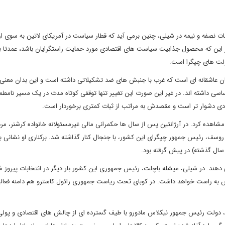
گرفته تا اصلاحات نصفه و نیمه در شیلی، چنین برمی آید که قطار سیاست در آمریکای لاتین به سوی ا
از این که محصول جذابیت سیاست های اقتصادی مورد حمایت راستگرایان باشد، عمدتا با
ولت های چپگرا است.
داستان عاشقانه ای است که غرب با جنبش های ضد تشکیلاتی داشته است و این بدان معن
ی داشته اند. در غیر این صورت این تغییر تنها توقفی کوتاه مدت در یک مسیر نامطم
ادی دشوار تر است و مقصدش به مراتب از ثبات کمتری برخوردار است.
شاهده کرد. در آرژانتین پس از سال ها حکمرانی مالی غیرمسئولانه خانواده کرشنر، مر
ا روسف، رئیس جمهور چپگرای این کشور، با جنجال کنار گذاشته شد. برکناری او نشانی بو
دهند. در شیلی، میشله باچلت، رئیس جمهوری این کشور بار دیگر در انتخابات پیروز ش
دش به راست خواهد داشت. در کوبای تحت ریاست جمهوری رائول کاسترو هم دامنه فعا
د، دولت رئیس جمهور نیکلاس مادورو با طیف گسترده ای از چالش های اقتصادی و پولی 