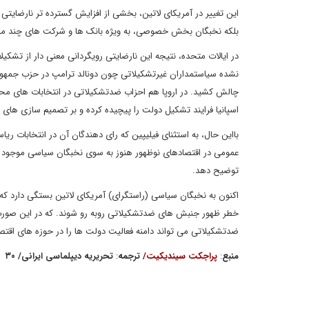
این تغییر در آمریکای لاتین، بخشی از افزایش گسترده تر نارضایت
بلکه نخبگان بخش خصوصی، به ویژه بانک ها و شرکت های چند ملیتی
در ایالات متحده، نتیجه این نارضایتی رویگردانی معنی دار از ت
نشده سیاستمداران غیرتشکیلاتی چون دونالد ترامپ در حزب جمهوری
چالش کشید. در اروپا هم احزاب ضدتشکیلاتی در انتخابات های محل
اسپانیا فرایند تشکیل دولت را پیچیده کرده و بر تصمیم سازی های ک
بااین حال، به استثنای فیلیپین که رای دهندگان آن در انتخابات ر
عمومی در اقتصادهای نوظهور هنوز به سوی نخبگان سیاسی موجود ا
توضیح دهد.
اکنون به نخبگان سیاسی (راستگرای) آمریکای لاتین بستگی دارد که ب
خطر ظهور جنبش های ضدتشکیلاتی روبه رو شوند. که در این صورت
ضدتشکیلاتی می تواند دامنه فعالیت دولت ها را در حوزه های اق
منبع
:
پراجکت سیندیکیت
/
ترجمه
:
تحریریه دیپلماسی ایرانی
/
۳۰