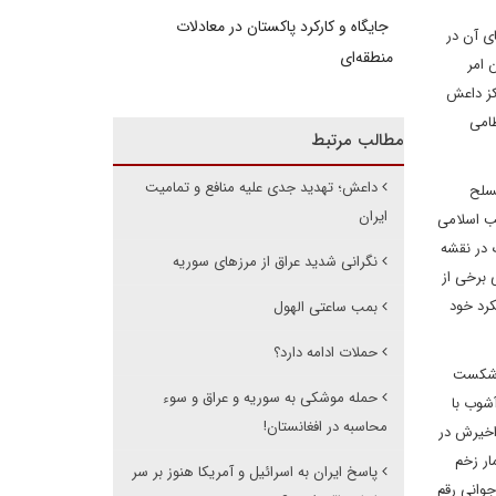
جایگاه و کارکرد پاکستان در معادلات
ی آن در
منطقه‌ای
 امر
کز داعش
ظامی
مطالب مرتبط
داعش؛ تهدید جدی علیه منافع و تمامیت
مسلح
ایران
ب اسلامی
 بزرگ در نقشه
نگرانی شدید عراق از مرزهای سوریه
 برخی از
کرد خود
بمب ساعتی الهول
حملات ادامه دارد؟
س شکست
حمله موشکی به سوریه و عراق و سوء
شوب با
محاسبه در افغانستان!
اخیرش در
ار زخم
پاسخ ایران به اسرائیل و آمریکا هنوز بر سر
جوانی رقم