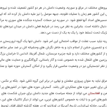
نیروهای مختلف در عراق و سوریه، وضعیت داعش در هر دو کشور تضعیف شده و نیروها
 کشور هم زمان با عملیات فلوجه، جبهه موصل را نیز علیه داعش باز کرده اند که این
یرهای امداد آنها قطع شود. در سوریه نیز حملات گسترده جنگنده های سوری به مرا
ه دنبال داشته است. بنابراین به نظر می رسد در شرایط فعلی داعش در میدان نبردهای ن
اتژیک تحت تسلط خود را یک به یک از دست می دهد.
یه نباید سبب غفلت از عواقب احتمالی این امر شود. داعش تنها یک گروه تروریستی 
ئت و تفسیری خشن از اسلام دارد و به خاطر نگرش های وحشیانه اش بر ضد سایر مذاه
ینی معروف است. این گروه حدود 25 تا 27 هزار عضو از کشورهای مختلف دارد و شبه جزیره عربستان، شمال آفریقا، اندلس تا خراسان
زمین های اشغال شده به خصوص نفت و آثار باستانی، گروگانگیری و حمایت های مالی
نظر لجستیکی نیز در وضعیت مناسبی قرار بگیرد و از امکان گسترش حوزه نفوذ و عمل
اق نباید به عنوان پیروزی مطمئن و نهایی در برابر این گروه تلقی شود. بلکه بر عک
اش برای تغییر حوزه های عملکردی اش باشد. گسترش حوزه های نفوذ در کشورهای پر آ
یمن و
افغانستان
می تواند از جمله سیاست های جدید داعش برای جبران شکست های 
رهای امن و با ثبات به خصوص کشورهای غربی، می تواند از دیگر تاکتیک های این م
گترین حادثه تیراندازی تاریخ آمریکا در اورلاندو که در هفته گذشته اتفاق افتاد، توسط 