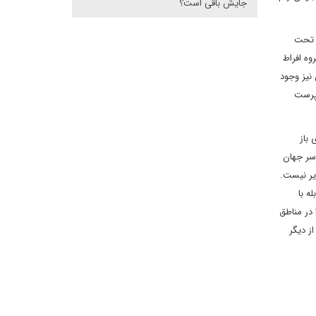
جایش باقی است؟
د تحت
ه افراط
نیز وجود
 پرست
باز
اسر جهان
یر نیست.
ه با
در مناطق
ز دیگر