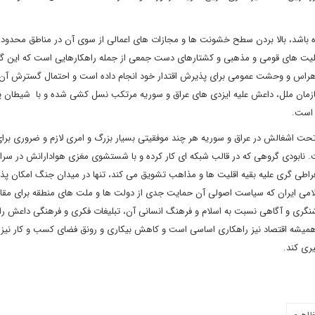
نده باشد، بالا بردن سطح خشونت ها و مجازات های اعمالی از سوی آن در مناطق محدو
لیت های قومی و مذهبی و کشتارهای دست جمعی از جمله راهکارهایی است که این گرو
جاد هراس و وحشت عمومی برای پذیرش اقتدار خود انجام داده است و احتمال گسترش آن 
 سازمان ملل، داعش علیه ایزدی های عراق و سوریه مرتکب نسل کشی شده و با شیطان
ه است.
 اشغالش در عراق و سوریه هر چند موفقیتی بسیار بزرگ و امری لازم و ضروری برای 
ست. نابودی گروهی که در قالب شبکه ای کار کرده و با شستشوی مغزی هوادارانش در سر
فراطی گری علیه بقیه اقلیت ها و مذاهب تشویق می کند، تنها در میدان جنگ امکان پذ
ی ایران که سیاست اصولی آن حمایت جدی از دولت ها و ملت های منطقه برای مقابل
شنگری و آگاهی نسبت به اسلام و فرهنگ انسانی آن، تبلیغات فکری و فرهنگی داعش را 
میشه اقتصاد نیز راهکاری اساسی است و کاهش بیکاری و رونق فضای کسب و کار نیز ا
یری کند.