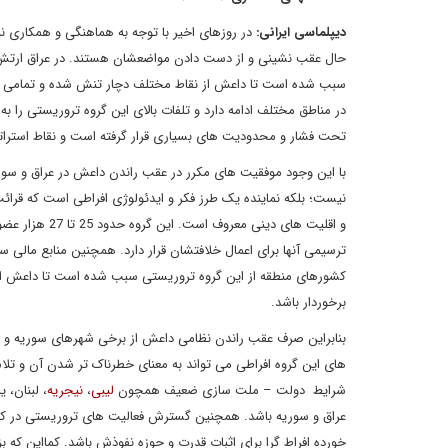
دیپلماسی ایرانی:
در روزهای اخیر با توجه به هماهنگی و همکاری 
حال عقب نشینی و از دست دادن مواضعشان هستند. در عراق ارتش این
سبب شده است تا داعش از نقاط مختلف دچار تنش شده و تمامی مس
در مناطق مختلف ادامه دارد و تلفات بالای این گروه تروریستی را ب
تحت فشار و محدودیت های بسیاری قرار گرفته است و نقاط استر
با این وجود موفقیت های مکرر در عقب راندن داعش در عراق و سور
نیست؛ بلکه نماینده یک طرز فکر و ایدئولوژی افراطی است که قرا
و اقلیت های د
ترسیمی آنها برای اعمال خلافتشان قرار دارد
.
همچنین منابع مالی سر
کشورهای منطقه از این گروه تروریستی سبب شده است تا داعش از 
برخوردار باشد.
بنابراین صرف عقب راندن نظامی داعش از برخی شهرهای سوریه و عر
های این گروه افراطی می تواند به معنای خطرناک تر شدن آن و تل
شرایط دولت – ملت سازی ضعیف همچون
لیبی
،
نیجریه
، لبنان، 
عراق و سوریه باشد. همچنین گسترش فعالیت های تروریستی در کشو
خورده افراط گرا برای اثبات قدرت و حوزه نفوذش باشد. کمااین که بزر