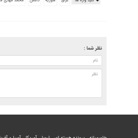
کلید واژه ها:
عراق
سوریه
داعش
محمد مهدی م
نظر شما :
خاورمیانه
پرونده هسته ای
اروپا
آمریکا
آسیا و آفریق