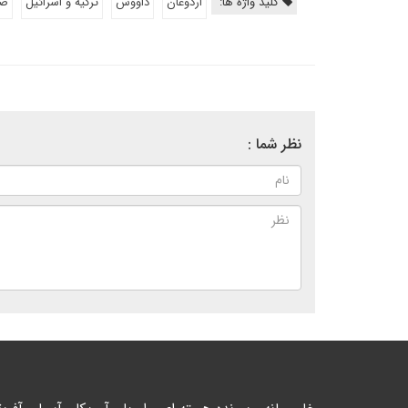
کلید واژه ها:
اردوغان
داووس
ترکیه و اسرائیل
صا
نظر شما :