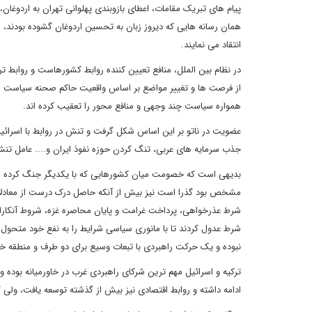
پیام های تبریک مقامات، اعطای بازوبندی پهلوانی تهران به اردوغان،
همان رسانه هایی که دیروز زبان به تحسین اردوغان گشوده بودند، ا
انتقاد می نمایند.
در نظام بین الملل، منافع تعیین کننده روابط کشورهاست و روابط ت
از فرصت ها و تغییر مواضع بر اساس واقعیت حاکم صحنه سیاست می
همواره سیاست چند وجهی و منافع محور را تعقیب کرده اند.
عضویت در ناتو بر این اساس شکل گرفت و تنش در روابط با اسرائیل و
جذب سرمایه های عربی، تنگ کردن حوزه نفوذ ایران و.... عامل تنش د
بدیهی است که خصومت میان کشورهایی که با یکدیگر جنگ کرده اند 
مشخص بود گذرا است نیز بیش از آنکه حاصل درک درست از معادلات
شرط عذرخواهی، پرداخت غرامت و پایان محاصره غزه، شروط آنکارا ب
شرط عدول کردند تا با مانوری سیاسی شرایط را به نفع خود متحول ن
نبوده و یک حرکت راهبردی با تبعات وسیع برای دو طرف و منطقه خو
ترکیه و اسرائیل مهم ترین شرکای راهبردی غرب در خاورمیانه بوده و
ادامه داشته و روابط اقتصادی نیز بیش از گذشته توسعه یافت، ولی ک