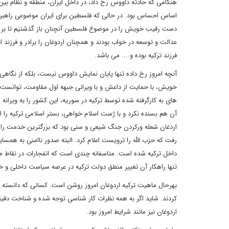
هنگامی که حادثه داووس رخ داد، در داخل ایران، منطقه و نظام بین
اساس احساس بود. در حالی که فلسطین برای ایران موضوعی راهبردی و 
دست رقیب خویش را در موضوع فلسطین آنچنان باز گذشتیم تا بر نام 
عدالت و توسعه در خواب بودند و همچنان اردوغان را برادر و فرزند انق
فرزند ترکیه بوده و.... می باشد.
آنچه امروز رخ داده تنها پایان نمایش داووس نیست، بلکه از نگاه
خویش، با حمایت از داعش و با ویرانی جبهه اول مقاومت، توانست ب
های به کارگرفته شده توسط ترکیه در سوریه، این کشور را به ویرانه
آن هم بسنده نکرد و با ژست اسلام خواهی، بستر اسلامی ترکیه را ا
اردغان شعله ورکردن جنگ شیعی و سنی بود که بزرگترین خدمت را 
رفت که حزب الله را ترویست اعلام کرد. البته صدور ناامنی به همسای
داخل ترکیه شده است. متاسفانه چندی است که انفجارات در نقاط م
تنها راهکار آن تغییر منطق دولت ترکیه در عرصه سیاست داخلی و 
بهرحال ماهیت ترکیه اردوغان امروز روشن است. کسانی که دانسته و 
کردند. شاید اگر به همه نظرات کار شناسی توجه شده و شناخت دقیق
اردوغان نیز مانند شرایط امروز بود.