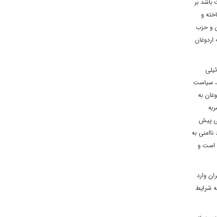
 باشد بر
خته و
ن و حزب
 اردوغان
ئیلی
ف، سیاست
غان به
ربه
یی پیش
ناامنی به
 است و
ان وارد
ه شرایط