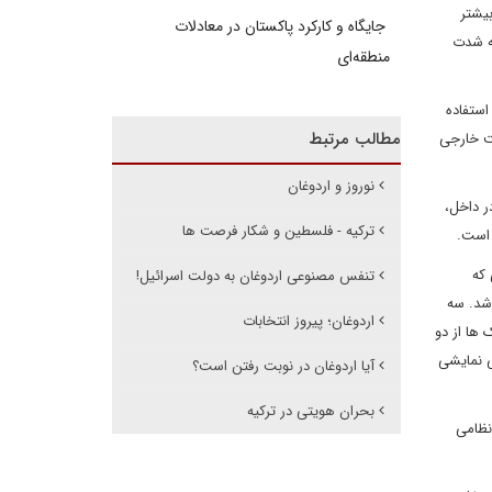
بیشتر
جایگاه و کارکرد پاکستان در معادلات
به شدت
منطقه‌ای
استفاده
مطالب مرتبط
ت خارجی
نوروز و اردوغان
ر داخل،
ترکیه - فلسطین و شکار فرصت ها
 است.
 که
تنفس مصنوعی اردوغان به دولت اسرائیل!
شد. سه
اردوغان؛ پیروز انتخابات
ها از دو
ی نمایشی
آیا اردوغان در نوبت رفتن است؟
بحران هویتی در ترکیه
نظامی