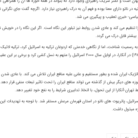
جهان است و کمتر شریک راهبردی وجود دارد که بتواند در همه حوزه ها آن را همراهی کن
یه در ناتو دارای معنا بوده و فهم آن به درک راهبردی نیاز دارد. اگرچه گفت جای نگرانی 
سیاسی- خبری تعقیب و پیگیری می شد.
ارا تنظیم می کند و عادی شدن روابط نیز تبلور این نگاه است. اگر این نگاه را در خویش نه
بیشتر قابل درک می گردد.
ه رسمیت شناخت، اما از نگاهی خدمتی که اردوغان ترکیه به اسرائیل کرد، ترکیه لائیک ه
اجویت چپ در کنار گشایش دفتر سازمان آزادی بخش فلسطین (۱۹۷۴) در آنکارا، در اوایل سال ۲۰۰۰ اسرائیل را متهم به نسل کشی کرد و برخ
راتژیک ایران شده و بطور مستقیم و علنی علیه منافع ایران تلاش می کند. با عادی شدن 
حوزه های دیگر بیش از گذشته می تواند منافع ایران را تحت تاثیر تبعات منفی قرار دهد.
هران-آنکارا از این تحول، با اتخاذ تدابیری شرایط را به نفع خود تغییر دهد.
و اسرائیل، پاتریوت های ناتو در استان قهرمان مرعش مستقر شد. با توجه به تهدیدات ا
ژه مبذول داشت.