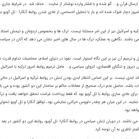
 ارسال قرآن و... گم شده و با فشار وارده نوشتار از سایت... حذف شد. در شرایط جاری 
مروز دچار شوک شده اند و باز با تحلیل احساسی از عادی شدن روابط آنکارا - تل آویو 
رکیه و اسرائیل نیز از این امر مستثنا نیست. ترک ها و بخصوص اردوغان و تیمش استاد 
 باشند. نگاهی به عملکرد ترک ها در سال های اخیر نشان می دهد که آنان در سیاس
 ترمیم آن نیز بر این نگاه استوار است. نفوذ در دنیای اسلام، محاسبات تداوم قدرت د
یروز و تنگنای اقتصادی، انزوای سیاسی و... عامل ترمیم روابط امروز ترکیه با اسرائیل
ابدی نیست. بر این اساس انتظار ابدی بودن تنش در روابط ترکیه و اسرائیل در حالی
 باشد، حاصل عدم درک صحیح از معادلات حاکم بر ساختار این دو کشور بوده و می با
رای عادی سازی روابط با تل آویو بود که فقط پرداخت غرامت تحقق خواهد یافت و ترک 
مایند. در این میان هر چقدر داووس حرکتی نمایشی بود، توافق آنکارا و تل آویو تحول
اهد بود.
 می باشند. در دوران تنش سیاسی در روابط آنکارا- تل آویو، روابط این دو کشور در بعد 
متر ناظری به آن توجه کرد.