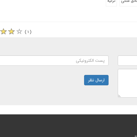
دق ملکی
ترکیه
( ۱ )
ارسال نظر