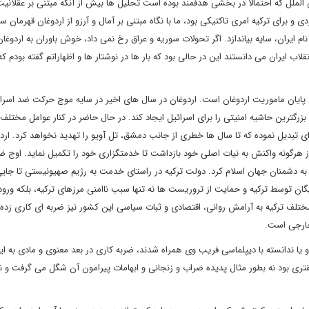
 الملل که احتمالا در بخشی هدفمند بوده است تحلیل ها بیش از آنکه مبتنی بر عقلانیت
برای ترکیه امری تاکتیکی بود، ما با نگاه مبتنی بر آمال و آرزو از اردوغان قهرمان سا
ایران، سایه بیاندازد. اگر تحولات سوریه و عراق رخ نمی داد، خوش باوران به اردوغا
لاب ایران می دانستند این در حالی بود که بار ها در نوشتار ها و اظهاراتم گفته بودم که
ی پایان ماموریت اردوغان است. اردوغان در سال های اخیر در سایه موج حرکت ضد اسرا
زرگترین حاشیه امنیتی را برای اسرائیل ایجاد کند. در حال حاضر در کنار عوامل مختل
 ای تبدیل نموده که تا سال ها خطری از جانب دمشق، تل آویو را تهدید نخواهد کرد. اردو
ز هرگونه واکنش به نیات اصلی خود بازداشت تا خدمتگزاری خود را تکمیل نماید. اوج ض
به دشمنان جهان اسلام کرد. دولت ترکیه در راستای خدمت به رژیم صهیونیستی تا جا
گان توسط ترکیه و حمایت از تروریست ها نه تنها سبب ناامنی مرزهای ترکیه، بلکه ورود 
ختلف ترکیه به آرامش روانی، اقتصادی و ثبات سیاسی این کشور نیز ضربه ای کاری زده
خارجی است.
یا ندانسته با دیپلماسی فریب وی همراه شدند، ضربه کاری در بعد معنوی و مادی به ایر
تری بود نه بطور مثال پدیده ضراب و زنجانی و ابهامات پیرامون آن شگل می گرفت و ن