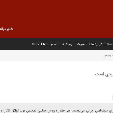
خاورمیانه
خست
درباره ما
عضویت
پیوند ها
تماس با ما
RSS
 داووس
بردی است
 دیپلماسی ایرانی می‌نویسد: هر چقدر داووس حرکتی نمایشی بود، توافق آنکارا و ت