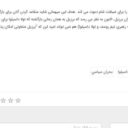
ا برای ضیافت شام دعوت می کند. هدف این میهمانی شاید متقاعد کردن آنان برای باز
 13 سال زمامداری حزب کارگران برزیل، اکنون به نظر می رسد که برزیل به همان زمانی بازگشته که لولا داسیلوا ب
ه رهبری تیم روسف و لولا داسیلوا) هم نمی تواند امید این که "برزیل متفاوتی امکان پ
داسيلوا
بحران سياسي