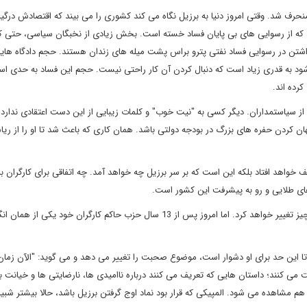
حرف شد. وقتی امروز دنیا به برزیل نگاه می کند کشوری را می بیند که اقتصادش درگیر
 که از رسوایی های بی پایان فساد خسته است. بخش زیادی از نخبگان سیاسی، حتی ک
داشتن در رسوایی فساد نفتی پترو براس پشت میله های زندان هستند. حجم دادگاه های
می شود به قدری زیاد است که دنبال کردن آن کار راحتی نیست. حجم این فساد به حدی ا
رده اند.
 سیاستمداران. دیگر کسی به "نیت خوب" و کلمات زیبایی از این دست اعتقادی ندارد. 
هان کردن حفره های بزرگ در بودجه دولتی باشد. همان کاری که باعث شد تا او را از ری
هد افتاد بلکه این است که بر سر برزیل چه خواهد آمد. چه اتفاقی برای کارگران بر
 های طلایی و رو به پیشرفت این کشور است.
زمانی که این حزب به پیروزی رسید بسیاری امیدوار شدند که همه چیز تغییر خواهد کرد. اما امروز پس از 13 سال حزب حاکم کارگران خود
ا این حد برای او دشوار است، موضوع صحبت را تغییر می دهد و می گوید: "الآن زم
 می کنند؛ داستان هایی که تعریف می کنند درباره ناامیدی ها، نارضایتی ها و خیانت ب
م مشاهده می شود. المپیکی که قرار بود نماد اوج گرفتن برزیل باشد، حالا بیشتر شبی