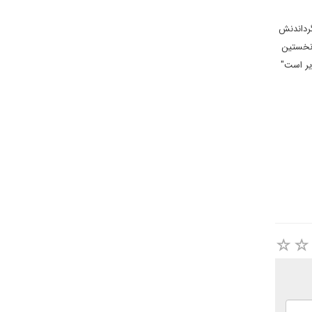
گرداندنش
رای نخستین
ذیر است"