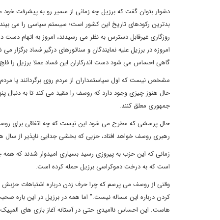
دشوار بتوان گفت که برزیل چه زمانی از مسیر رو به پیشرفت خود من
بدترین رکودهای تاریخ این کشور است؛ سیستم سیاسی را می بیند
روزگاری غیرقابل دسترس به نظر می رسیدند، امروز به اتهام دست 
امروزه در برزیل علیه نمایندگان و سناتورهای درگیر فساد برگزار 
گاهی احساس می شود دست اندرکاران این فساد عملا برزیل را فلج ک
مشخص نیست که اول سیاستمداران از مردم روی برگردانند یا مردم از
حال هنوز چیزی وجود دارد که روسف را مقید می کند تا به دنبال پن
جمهوری معلق کنند.
حال پرسشی که مطرح می شود این نیست که چه اتفاقی برای روسف خوا
رهبری روسف خواهد افتاد، حزبی که بخشی جدایی ناپذیر از سال
است که به درخت دموکراسی برزیل حمله کرده است.
وقتی از روسف می پرسم که چرا حرف زدن درباره اشتباهات حزبش ت
کردن درباره این مساله نیست." اما همه در برزیل در این باره صحبت
هاست. این احساس ناامیدی حتی در آستانه آغاز بازی های المپیک ه