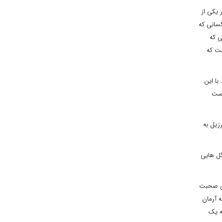
 یکی از
سانی که
ی که
ست که
با این
است
زیل به
 یکی از همان انگل هایی
ان صحبت
ه آرمان
ه یک