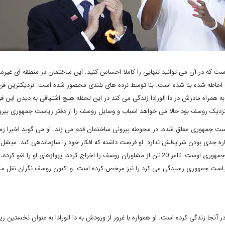
ست که در آن می توانید تنهایی را کاملا احساس کنید. این ساختمان در منطقه ای غیرم
ب احاطه شده بنا شده است. بنا توسط نرده های بلندی محصور شده است. نزدیکترین فرد
ه همراه مادرش در دا الورادا زندگی می کند در این لحظه هیچ اشتیاقی به دیدن این فرد
دیک روسف بود حالا می خواهد اسباب و وسایل روسف را از دفتر ریاست جمهوری بیرون
ت جمهوری معلق شده، در محوطه بیرونی ساختمان قدم می زند. او می گوید اخیرا زم
اره جدی بودن شرایطش ندارد. او فرصت داشته که افکار خود را سازماندهی کند. میشل تا
ماه می معاون اول روسف بوده اکنون در حال انجام وظایف ریاست جمهوری اوست. تامر 20 تن از مشاوران روسف را اخراج کرده، پروازهای او را لغو 
اخ ریاست جمهوری رسیدگی می کرد را نیز مرخص کرده است. و اکنون روسف نگران نقل مک
 زندگی کرده است. او همواره با غرور از ورودش به دا الورادا به عنوان نخستین ر