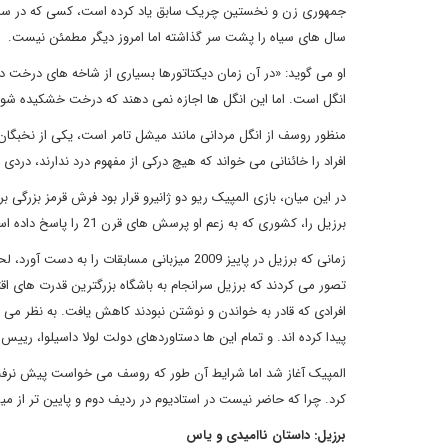
جمهوری زن و نخستین چریک سابق یاد کرده است، کسی که در سا
سال های سیاه را پشت سر گذاشته اما امروز دیگر مطمئن نیست.
او می گوید: «در آن زمان دیکتاتورها بسیاری از شاخه های درخت 
انگل است. اما این انگل ها اجازه نمی دهند که درخت خشکیده شود 
منظور روسف از انگل مردانی مانند میشل تامر است، یکی از نخبگان
افراد را خائنانی می خواند که هیچ درکی از مفهوم درد ندارند، دردی 
در این میان، بازی المپیک ریو دو ژانیرو قرار بود فرش قرمز بزرگ
برزیل را، کشوری که به زعم او پرسش های قرن 21 را پاسخ داده است، در کانون توجه جهانیان قرار خواهد داد.
زمانی که برزیل در پاییز 2009 میزبانی مسابق
تصور می کردند که برزیل سرانجام به باشگاه بزرگترین قدرت های
افرادی که قادر به خواندن و نوشتن نبودند کاهش یافت. به نظر م
پیدا کرده اند. و تمام این ها دستاوردهای دولت لولا داسیلوا، رییس
المپیک آغاز شد اما شرایط آن طور که روسف می خواست پیش نرفت؛ 
کرد. چرا که حاضر نیست در استادیوم در ردیف دوم و پایین تر از می
برزیل: داستان ناامیدی و یاس