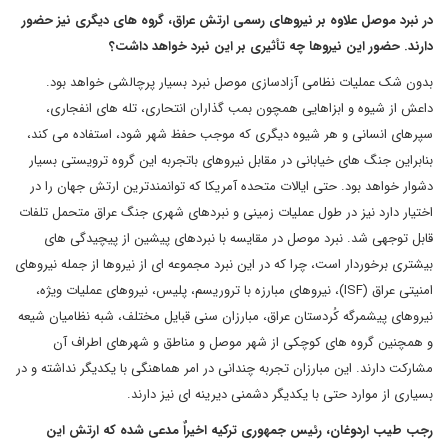
در نبرد موصل علاوه بر نیروهای رسمی ارتش عراق، گروه های دیگری نیز حضور
دارند. حضور این نیروها چه تأثیری بر این نبرد خواهد داشت؟
بدون شک عملیات نظامی آزادسازی موصل نبرد بسیار پرچالشی خواهد بود.
داعش از شیوه و ابزاهایی همچون بمب گذاران انتحاری، تله های انفجاری،
سپرهای انسانی و هر شیوه دیگری که موجب حفظ شهر شود، استفاده می کند،
بنابراین جنگ های خیابانی در مقابل نیروهای باتجربه این گروه ترویستی بسیار
دشوار خواهد بود. حتی ایالات متحده آمریکا که توانمندترین ارتش جهان را در
اختیار دارد نیز در طول عملیات زمینی و نبردهای شهری جنگ عراق متحمل تلفات
قابل توجهی شد. نبرد موصل در مقایسه با نبردهای پیشین از پیچیدگی های
بیشتری برخوردار است، چرا که در این نبرد مجموعه ای از نیروها از جمله نیروهای
امنیتی عراق (
ISF
)، نیروهای مبارزه با تروریسم، پلیس، نیروهای عملیات ویژه،
نیروهای پیشمرگه کُردستان عراق، مبارزان سنی قبایل مختلف، شبه نظامیان شیعه
و همچنین گروه های کوچکی از شهر موصل و مناطق و شهرهای اطراف آن
مشارکت دارند. این مبارزان تجربه چندانی در امر هماهنگی با یکدیگر نداشته و در
بسیاری از موارد حتی با یکدیگر دشمنی دیرینه ای نیز دارند.
رجب طیب اردوغان، رئیس جمهوری ترکیه اخیراٌ مدعی شده که ارتش این