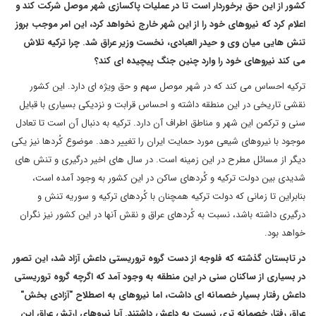
کشور از این حق برخوردار است تا در عملیات پاکسازی شهر موصل شرکت کند و
اعلام کرد که نیروهای خود را از این شهر خارج نخواهد کرد، این امر موجب بروز
تنش هایی میان وی و حیدر العبادی، نخست وزیر عراق شد. چرا ترکیه تلاش
می کند نیروهای خود را وارد چنین جنگ پیچیده ای کند؟
ترکیه احساس می کند که در شهر موصل سهم و حق ویژه ای دارد. این کشور
نقشی تاریخی در این منطقه داشته و احساس قرابت و نزدیکی بسیاری با قبایل
سنی و ترکمن این شهر و مناطق اطراف آن دارد. ترکیه به دنبال آن است تا تعادل
موجود با نیروهای شیعی مورد حمایت ایران را تغییر دهد. موضوع کُردها نیز یکی
دیگر از مسائل مطرح در این زمینه است. در سال های اخیر درگیری و تنش های
شدیدی بین دولت ترکیه و کُردهای ساکن در این کشور به وجود آمده است،
بنابراین تا زمانی که دولت ترکیه همچنان با کُردهای ترکیه و سوریه تنش و
درگیری داشته باشد، نسبت به کُردهای عراق و نقش آنها در این کشور نیز نگران
خواهد بود.
در تابستان گذشته که فلوجه از دست گروه تروریستی داعش آزاد شد، این تصور
در بسیاری از ساکنان سنی در این منطقه به وجود آمد که اگرچه گروه تروریستی
داعش رفتار بسیار خصمانه ای داشت، اما نیروهای به اصطلاح
"
آزادی بخش
"
عراق رفتار خصمانه تری نسبت به داعش داشتند. آیا نیروهای ارتش عراق این