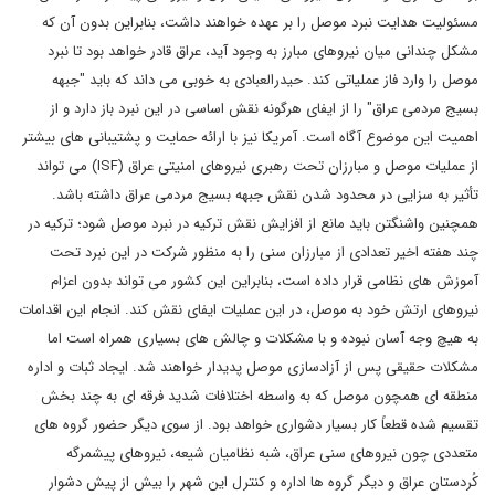
مسئولیت هدایت نبرد موصل را بر عهده خواهند داشت، بنابراین بدون آن که
مشکل چندانی میان نیروهای مبارز به وجود آید، عراق قادر خواهد بود تا نبرد
موصل را وارد فاز عملیاتی کند. حیدرالعبادی به خوبی می داند که باید "جبهه
بسیج مردمی عراق" را از ایفای هرگونه نقش اساسی در این نبرد باز دارد و از
اهمیت این موضوع آگاه است. آمریکا نیز با ارائه حمایت و پشتیبانی های بیشتر
از عملیات موصل و مبارزان تحت رهبری نیروهای امنیتی عراق (
ISF
) می تواند
تأثیر به سزایی در محدود شدن نقش جبهه بسیج مردمی عراق داشته باشد.
همچنین واشنگتن باید مانع از افزایش نقش ترکیه در نبرد موصل شود؛ ترکیه در
چند هفته اخیر تعدادی از مبارزان سنی را به منظور شرکت در این نبرد تحت
آموزش های نظامی قرار داده است، بنابراین این کشور می تواند بدون اعزام
نیروهای ارتش خود به موصل، در این عملیات ایفای نقش کند. انجام این اقدامات
به هیچ وجه آسان نبوده و با مشکلات و چالش های بسیاری همراه است اما
مشکلات حقیقی پس از آزادسازی موصل پدیدار خواهند شد. ایجاد ثبات و اداره
منطقه ای همچون موصل که به واسطه اختلافات شدید فرقه ای به چند بخش
تقسیم شده قطعاً کار بسیار دشواری خواهد بود. از سوی دیگر حضور گروه های
متعددی چون نیروهای سنی عراق، شبه نظامیان شیعه، نیروهای پیشمرگه
کُردستان عراق و دیگر گروه ها اداره و کنترل این شهر را بیش از پیش دشوار