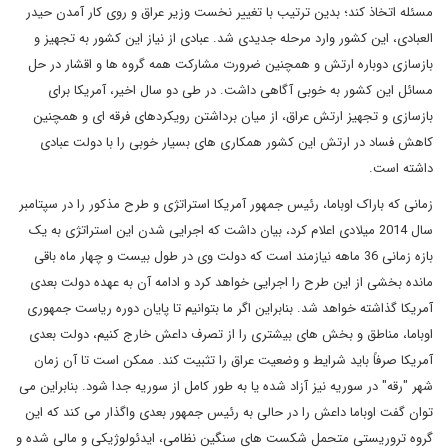
مسئله اتخاذ کند؛ بدین ترتیب با تغییر نخست وزیر عراق و روی کار آمدن حیدر
العبادی، این کشور وارد مرحله جدیدی شد. عبادی از نیاز این کشور به تجهیز و
بازسازی دوباره ارتش و همچنین ضرورت مشارکت همه گروه ها و اقشار در حل
مسائل این کشور به خوبی آگاهی داشت. در طی دو سال اخیر، آمریکا برای
بازسازی و تجهیز ارتش عراق، از میان برداشتن رویکردهای فرقه ای و همچنین
کاهش فساد در ارتش این کشور همکاری های بسیار خوبی را با دولت عبادی
داشته است.
زمانی که باراک اوباما، رئیس جمهور آمریکا استراتژی و طرح مذکور را در سپتامبر
سال 2014 میلادی اعلام کرد، بیان داشت که اجرایی شدن این استراتژی به یک
بازه زمانی 36 ماهه نیازمند است که دولت وی در طول بیست و چهار ماه باقی
مانده بخشی از این طرح را اجرایی خواهد کرد و ادامه آن به عهده دولت بعدی
آمریکا گذاشته خواهد شد. بنابراین اگر ما بتوانیم تا پایان دوره ریاست جمهوری
اوباما، مناطق و بخش های بیشتری را از تصرف داعش خارج کنیم، دولت بعدی
آمریکا صرفاً باید شرایط و وضعیت عراق را تثبیت کند. ممکن است تا آن زمان
شهر "رقه" در سوریه نیز آزاد شده یا به طور کامل از سوریه جدا شود. بنابراین می
توان گفت اوباما داعش را در حالی به رئیس جمهور بعدی واگذار می کند که این
گروه تروریستی متحمل شکست های سنگین نظامی، ایدئولوژیکی و مالی شده و