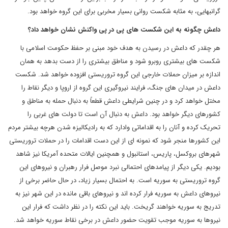
گرانبهایی، به مثابه شکست روانی بسیار مخربی برای این گروه خواهد بود.
داعش چگونه به این شکست های پی در پی واکنش نشان خواهد داد؟
هر چقدر که داعش در رسیدن به هدف خود مبنی بر حفظ حکومت اسلامی با
شکست های بیشتری روبرو شود و مناطق بیشتری را از دست بدهد به همان
اندازه بر میزان حملات خارجی این گروه تروریستی افزوده خواهد شد. شکست
داعش در میدان های جنگ، فرایند نیروگیری این گروه از اروپا و دیگر نقاط را
مختل خواهد کرد و در چنین شرایطی داعش قطعاً به دنبال حمله به مناطق و
کشورهای دیگر خواهد بود. داعش به دنبال آن است تا دولت های غربی را
تحریک کرده و آنان را به اقداماتی وادارد که به رادیکالیزه شدن هرچه بیشتر مردم
این کشورها منجر شود که نمونه ای از این دست اقدامات را در حملات تروریستی
شهرهای بروکسل، پاریس، استانبول و همچنین ایالات متحده آمریکا نیز شاهد
بودیم. یکی دیگر از پیامدهای احتمالی نبرد موصل فرار رهبران و نیروهای این
گروه تروریستی به سوریه است. به احتمال بسیار زیاد، در حال حاضر برخی از
نیروهای داعش به سوریه فرار کرده اند و نیروهای باقی مانده در این شهر نیز به
تدریج به سوریه خواهند گریخت. باید این نکته را در نظر داشت که فرار این
نیروها به سوریه موجب تقویت حضور داعش در برخی نقاط سوریه خواهد شد.