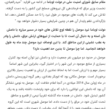
مقام سابق شورای امنیت ملی در دولت اوباما
در ادامه می افزاید: "حیدرالعبادی،
نخست وزیر عراق که فرماندهی کل نیروهای مسلح این کشور را به دست گرفته،
تلاش می کند تا رقابت های موجود در طول نبرد را تا حد ممکن کاهش دهد، اما
بازگرداندن نظم پایدار آن هم در چنین شرایطی بسیار دشوار خواهد بود."
دولت اوباما نبرد موصل را نقطه اوج تلاش های خود در مسیر مبارزه با داعش
دآن استه و به دنبال آن است تا با حمایت از نیروهای ارتش عراق، داعش را وادر
به عقب نشینی از این مناطق کند. با این اوصاف نبرد موصل چند ماه به طول
خواهد انجامید. اما چرا موصل تا بدین حد اهمیت دارد؟
موصل در حدود دو میلیون نفر جمعیت دارد و داعش نیز توآن استه بود کنترل
بسیاری از منابع موجود در این شهر را در اختیار گیرد، بنابراین این شهر اساساً
بسیار مهم و با ارزش است اما به لحاظ نمادین از ارزش و اهمیت بسیار بالاتری
برخوردار است. موصل مکانی بود که ابوبکر بغدادی، رهبر گروه تروریستی داعش
در ماه ژوئن سال 2014 میلادی در آنجا اعلام خلافت کرد. موصل به نوعی نشانگر
آن بود که داعش این توانایی را دارد که برای خود پایتخت داشته باشد و به یک
کشور تبدیل شود. داعش در هجده ماه گذشته تقریباً نیمی از قلمرو و مناطق
تحت کنترل خود در عراق را از دست داده، اما موصل شهری است که این گروه
تروریستی حکومت خود را از آنجا آغاز کرد، بنابراین از دست دادن چنین جواهر