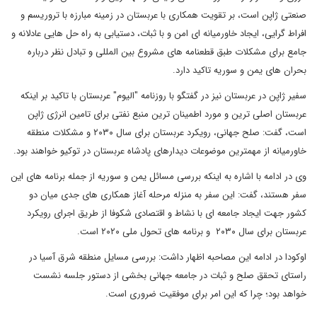
صنعتی ژاپن است، بر تقویت همکاری با عربستان در زمینه مبارزه با تروریسم و
افراط گرایی، ایجاد خاورمیانه ای امن و با ثبات، دستیابی به راه حل هایی عادلانه و
جامع برای مشکلات طبق قطعنامه های مشروع بین المللی و تبادل نظر درباره
بحران های یمن و سوریه تاکید دارد.
سفیر ژاپن در عربستان نیز در گفتگو با روزنامه "الیوم" عربستان با تاکید بر اینکه
عربستان اصلی ترین و مورد اطمینان ترین منبع نفتی برای تامین انرژی ژاپن
است، گفت: صلح جهانی، رویکرد عربستان برای سال ۲۰۳۰ و مشکلات منطقه
خاورمیانه از مهمترین موضوعات دیدارهای پادشاه عربستان در توکیو خواهند بود.
وی در ادامه با اشاره به اینکه بررسی مسائل یمن و سوریه از جمله برنامه های این
سفر هستند، گفت: این سفر به منزله مرحله آغاز همکاری های جدی میان دو
کشور جهت ایجاد جامعه ای با نشاط و اقتصادی شکوفا از طریق اجرای رویکرد
عربستان برای سال ۲۰۳۰ و برنامه های تحول ملی ۲۰۲۰ است.
اوکودا در ادامه این مصاحبه اظهار داشت: بررسی مسایل منطقه شرق آسیا در
راستای تحقق صلح و ثبات در جامعه جهانی بخشی از دستور جلسه نشست
خواهد بود؛ چرا که این امر برای موفقیت ضروری است.