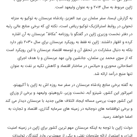
ژاپن مربوط به سال ۲۰۱۴ و به عنوان ولیعهد است.
به گزارش ایسنا، سفر سلمان بن عبد العزیز، پادشاه عربستان به توکیو به منزله
تحولی در روابط استراتژیک توکیو-ریاض است، نکته ای که برخی منابع عالی رتبه
در دفتر نخست وزیری ژاپن در گفتگو با روزنامه "عکاظ" عربستان به آن اشاره
کرده و اظهار داشتند: ژاپن نه فقط به رویکرد عربستان برای سال ۲۰۳۰ باور دارد
بلکه به دنبال مشارکت در تحقق آن و توسعه اقتصاد عربستان با این رویکرد است
که از سوی محمد بن سلمان، جانشین ولی عهد عربستان و با هدف اجرای
اصلاحاتی محوری و حیاتس در ساختار اقتصاد و کاهش تکیه بر نفت به عنوان
تنها منبع درآمد ارائه شد.
به گفته برخی منابع پادشاه عربستان در سفر سه روزه اش به ژاپن با آکیهیتو،
امپراتور این کشور، شینزو آبه، نخست وزیر، ناروهیتو، ولیعهد و برخی از وزرای
این کشور جهت بررسی مساله ایجاد ائتلاف هایی جدید با عربستان دیدار می کند
و برخی توافقنامه های دوجانبه در زمینه های سرمایه گذاری، اقتصاد و تجارت به
امضا خواهند رسید.
دولت ژاپن با توجه به اینکه عربستان مهم ترین کشور برای ژاپن در زمینه امنیت
انرژی و استمرار ارائه ملزومات نفتی و یکی از مهمترین وارد کنندگان تولیدات