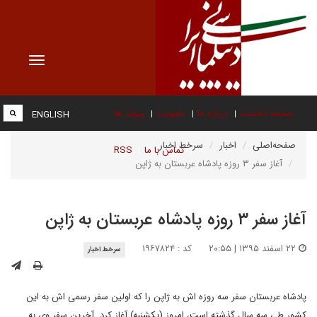
Toggle
vigation
صفحه نخست
درباره ما
عضویت
پیوند ها
ENGLISH
صفحه‌اصلی
اخبار
سرخط اخبار
تماس با ما
RSS
آغاز سفر ۳ روزه‌ پادشاه عربستان به ژاپن
آغاز سفر ۳ روزه‌ پادشاه عربستان به ژاپن
۲۲ اسفند ۱۳۹۵ | ۲۰:۵۵
کد : ۱۹۶۷۸۲۴
سرخط اخبار
پادشاه عربستان سفر سه روزه اش به ژاپن را که اولین سفر رسمی اش به این
کشور طی سه سال گذشته است، امروز (یکشنبه) آغاز کرد. آخرین سفر وی به