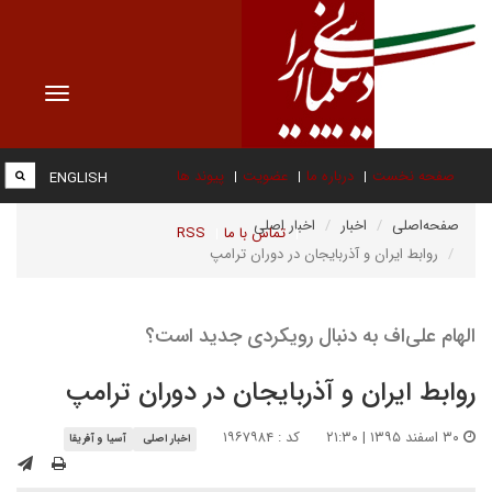
Toggle
vigation
صفحه نخست
درباره ما
عضویت
پیوند ها
ENGLISH
صفحه‌اصلی
اخبار
اخبار اصلی
تماس با ما
RSS
روابط ایران و آذربایجان در دوران ترامپ
الهام علی‌اف به دنبال رویکردی جدید است؟
روابط ایران و آذربایجان در دوران ترامپ
۳۰ اسفند ۱۳۹۵ | ۲۱:۳۰
کد : ۱۹۶۷۹۸۴
اخبار اصلی
آسیا و آفریقا