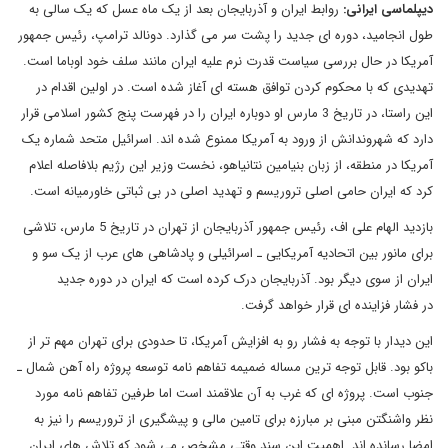
دیپلماسی ایرانی:
روابط ایران و آذربایجان بعد از یک ماه عسل که یک سالی به
طول انجامید، دوره ای جدید را پشت سر می گذارد. دونالد ترامپ، رئیس جمهور
آمریکا در حال بررسی سیاست قدرت نرم علیه ایران مانند سلف خود اوباما است.
تهدیدی که با محکوم کردن توافق هسته ای آغاز شده است. در اولین اقدام در
این راستا، در تاریخ 3 مارس او دوباره ایران را در فهرست پنج کشور اسلامی قرار
دارد که شهروندانش از ورود به آمریکا ممنوع شده اند. اسرائیل متحد شماره یک
آمریکا در منطقه، از زبان بنیامین نتانیاهو، نخست وزیر این رژیم بلافاصله اعلام
کرد که ایران حامی اصلی تروریسم و تهدید اصلی در بی ثباتی خاورمیانه است.
بازدید الهام علی اف، رئیس جمهور آذربایجان از تهران در تاریخ 5 مارس، تلاشی
برای مانور بین اتحادیه آمریکایی ـ اسرائیلی و پادشاهی های عرب از یک سو و
ایران از سوی دیگر بود. آذربایجان درک کرده است که ایران در دوره جدید
در فشار فزاینده ای قرار خواهد گرفت.
این دیدار با توجه به فشار رو به افزایش آمریکا، تا حدودی برای تهران مهم تر از
باکو بود. قابل توجه ترین مساله ضمیمه تفاهم نامه توسعه پروژه راه آهن شمال ـ
جنوب است. پروژه ای که غرب به آن علاقمند است اما طرفین تفاهم نامه مورد
نظر واشنگتن مبنی بر مبارزه برای تامین مالی و پیشگیری از تروریسم را نیز به
امضا رسانده اند. اهمیت این سند وقتی مشخص می شود که تلاش های ایران