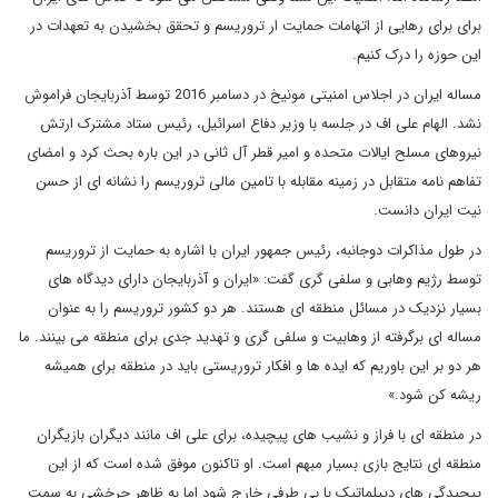
برای برای رهایی از اتهامات حمایت ار تروریسم و تحقق بخشیدن به تعهدات در
این حوزه را درک کنیم.
مساله ایران در اجلاس امنیتی مونیخ در دسامبر 2016 توسط آذربایجان فراموش
نشد. الهام علی اف در جلسه با وزیر دفاع اسرائیل، رئیس ستاد مشترک ارتش
نیروهای مسلح ایالات متحده و امیر قطر آل ثانی در این باره بحث کرد و امضای
تفاهم نامه متقابل در زمینه مقابله با تامین مالی تروریسم را نشانه ای از حسن
نیت ایران دانست.
در طول مذاکرات دوجانبه، رئیس جمهور ایران با اشاره به حمایت از تروریسم
توسط رژیم وهابی و سلفی گری گفت: «ایران و آذربایجان دارای دیدگاه های
بسیار نزدیک در مسائل منطقه ای هستند. هر دو کشور تروریسم را به عنوان
مساله ای برگرفته از وهابیت و سلفی گری و تهدید جدی برای منطقه می بینند. ما
هر دو بر این باوریم که ایده ها و افکار تروریستی باید در منطقه برای همیشه
ریشه کن شود.»
در منطقه ای با فراز و نشیب های پیچیده، برای علی اف مانند دیگران بازیگران
منطقه ای نتایج بازی بسیار مبهم است. او تاکنون موفق شده است که از این
پیچیدگی های دیپلماتیک با بی طرفی خارج شود اما به ظاهر چرخشی به سمت