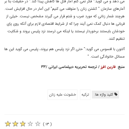
می دهد و می گوید:" فکر نمی کنم آمار قتل ها کاهش پیدا کند." در حقیقت بنا بر
آمارهای سازمان " کشتن زنان را متوقف می کنیم" این آمار در حال افزایش است.
هرچند شمار زنانی که مورد ضرب و شتم قرار می گیرند مشخص نیست. خیلی از
قربانی ها دنبال کمک نمی آیند چرا که از شرایط اقتصادی لازم برای آنکه روی پای
خودشان بایستند برخوردار نیستند یا اینکه می ترسند نزد پلیس بروند و شکایت
تنظیم کنند.
آلتون با افسوس می گوید:" حتی اگر نزد پلیس هم بروند، پلیس می گوید این ها
مسائل خانوادگی است. "
منبع
:
فارین افرز
/
ترجمه تحریریه دیپلماسی ایرانی
/
۳۳
کلید واژه ها:
ترکیه
خشونت علیه زنان
( ۱۳ )