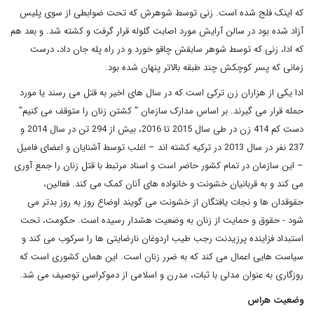
که اینک فلج شده است. زنی توسط شوهرش که تحت ضوابطی از سوی پلیس
آزاد شده بود در سالن آرایش مورد اصابت گلوله قرار گرفت و کشته شد. و بعد هم
که ادا، زنی که توسط شوهر سابقش چاقو خورد و در راه پله جان داد، درست
زمانی که پسر کوچکش چند طبقه بالاتر پنهان شده بود.
ادا یکی از هزاران زن ترکی است که در سال های اخیر به قتل می رسند یا مورد
حمله قرار می گیرند. بر اساس مدارک سازمان " کشتن زنان را متوقف می کنیم"
دست کم 414 زن در طی سال 2015 تا 2016، بیش از 294 تن در سال 2014 و
237 نفر در سال 2013 در ترکیه کشته اند – اغلب توسط آشنایان و اعضای فامیل
– این سازمان در تمام کشور حاضر است و اسناد مرتبط با قتل زنان را جمع آوری
می کند و به قربانیان خشونت و خانواده های آنان کمک می کند. فعالین،
حقوقدان ها و نجات یافتگان از خشونت می گویند اوضاع روز به روز بدتر می
شود - حقوق و حمایت از زنان به وضعیت هشدار رسیده است. حکومت، تحت
استبداد فزاینده پرزیدنت رجب طیب اردوغان نارضایتی ها را سرکوب می کند و
سیاست هایی اعمال می کند که به ضرر زنان است. این همان کشوری است که
روزگاری به عنوان مدلی با ثبات، مدرن و اسلامی از دموکراسی توصیف می شد.
وضعیت هراس