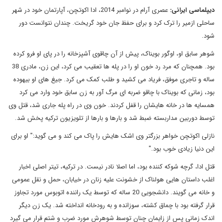
دیپلماسی ایرانی
:
عصری آرام در نوامبر 2014، ادا اکوتچن، آپارتمان خود در شهر
ساحلی ازمیر را ترک کرد و برای حفظ جان خود گریخت. چندان نتوانست دور
شود.
شوهر سابق او، اوگور بویناک، پیش از آن چاقوی آشپزخانه را در پای او فرو کرده
بود. همچنان که مرد رد خون او را در پله ها تعقیب می کرد، این زن، مادری 38
ساله و تاجری موفق، فریاد می کشید و طلب کمک می کرد. جیغ های او بیهوده
بود، زمانی که بویناک با چاقو ضربه ای مرگ آور به زن سابق خود وارد می کرد
همسایه ها در خانه هایشان را قفل کردند. خون وی در راه پله جاری شد، قتل وی
توسط دوربین مداربسته ضبط شد و بارها و بارها از تلویزیون ترکیه پخش شد.
نازلی اکوتچن خواهر بزرگتر وی اشک هایش را پاک می کند و می گوید:" او برای
این دنیا زیادی خوب بود."
قتل ادا، گرچه شوکه کننده بود، اما اصلا نادر نیست. در ترکیه، تیتر اصلی اخبار
اغلب داستان هایی هولناک از خشونت علیه زنان در خیابان، حمل و نقل عمومی
و خانه می گویند. دانشجویی 20 ساله که توسط یک راننده اتوبوس مورد تجاوز
قرار گرفته بود با چماق کشته، سوزانده و به رودخانه انداخته شد. یک زن دیگر
اندک زمانی پس از زایمان چنان توسط شوهرش مورد ضرب و شتم قرار می گیرد