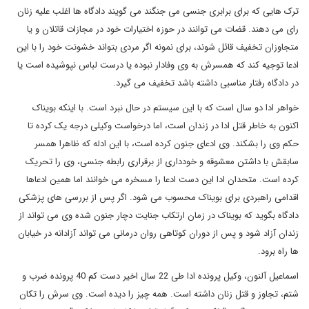
ترک هایی که برای برابری جنسی می جنگند می گویند دادگاه ها اغلب علیه زنان
رای می دهند. قضات می توانند در حوزه اختیارات خود در مجازات قاتلان و یا
متجاوزان تخفیف قائل شوند، برای نمونه اگر مردی بتواند خشونت خود را با این
ادعا توجیه کند که همسرش به وی وفادار نبوده یا درست لباس نپوشیده است یا
در دادگاه رفتار مناسبی داشته باشد تخفیف می گیرد.
خواهر ادا دو سال است که با این سیستم در حال نبرد است. با اینکه بویناک
اکنون به خاطر قتل ادا در زندان است، اما درخواست وکیلی درجه یک کرده تا
حکم وی را بشکند. وی ادعای جنون کرده است، با این ادله که ظاهرا همسر
سابقش با داشتن معشوقه و خودداری از برقراری رابطه جنسی، وی را تحریک
کرده است. متحدان ادا این دست ادعا را مسخره می خوانند اما همین ادعاها
اقدامی راهبردی برای بویناک محسوب می شود. اگر پس از بررسی های پزشکی
دادگاه بگوید که بویناک در زمان ارتکاب جنایت دچار جنون شده وی می تواند از
زندان آزاد شود و پس از دوران کوتاهی روان درمانی می تواند آزادانه در خیابان
ها راه برود.
اسماعیل آلنون، وکیل پرونده ادا طی 22 سال اخیر دست کم 40 پرونده ضرب و
شتم، تجاوز و قتل زنان داشته است. همه چیز را دیده است. وی سرش را تکان