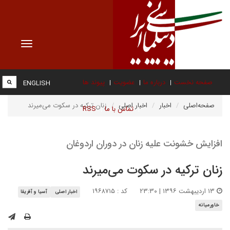
Toggle
vigation
صفحه نخست
درباره ما
عضویت
پیوند ها
ENGLISH
صفحه‌اصلی
اخبار
اخبار اصلی
زنان ترکیه در سکوت می‌میرند
تماس با ما
RSS
افزایش خشونت علیه زنان در دوران اردوغان
زنان ترکیه در سکوت می‌میرند
۱۳ اردیبهشت ۱۳۹۶ | ۲۳:۳۰
کد : ۱۹۶۸۷۱۵
اخبار اصلی
آسیا و آفریقا
خاورمیانه