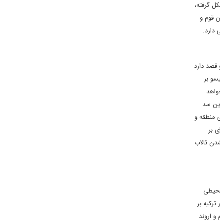
کل گرفته،
ن قوم و
 دارد.
قصد دارد
سو بر
خواهد
این سد
ی منطقه و
 بر
دن تالاب
محیطی
ترکیه بر
و اروند