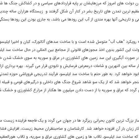
 شدن دولت های امروز که مرزهایشان بر پایه قراردادهای سیاسی و در کشاکش جنگ ها ش
عظیم ترین تمدن های تاریخ بشر در کنار آن شکل گرفتند و زیستگاه هزاران ساله چندی
ی و تاریخی آنها بهره مندی از آب این رودها می باشد، به جاری بودن این رودها بستگی
 رویکرد "هاب آب" متوسل شده است و با ساخت سدهای آتاتورک، کبان و اخیرا ایلیسو 
 دولت این کشور بدون اخذ مجوزهای قانونی از مجامع بین المللی در حال ساخت سد ایلی
 بهره برداری خواهد رسید. در صورت آبگیری این سد زمین های کشاورزی در عراق و سوریه به سوی خشک شدن 
 ساله بین النهرین و شامات درمعرض فرسایش و نابودی قرار می گیرند. بهره برداری از
ه را نابود خواهد کرد. به طور حتم با ساخت سد ایلیسو، فرآیند تدریجی فروپاشی حوزه تمدن
جر خواهد شد که از یک سو شاهد شروع جنگ های داخلی و درگیرهای قومی و قبیله ای
ردد که عراق و سوریه با از دست دادن میلیون ها هکتار از مزارع کشاورزی و خشک ش
بزرگ ترین کانون بحرانی ریزگرد ها در جهان می گردد و یک فاجعه فزاینده زیست 
آثار زیان بار آن افزوده خواهد شد. کارشناسان و صاحبنظران محیط زیست، افزایش فشار 
که ساخت سد ایلیسو، تالاب ها و زمین های کشاوری عراق و سوریه، و تالاب هورالعظیم 