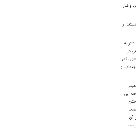
 و غبار
یواکتیوی در جنگ 2003 آمریکا علیه عراق هستند، و
یشتر به
نی در
شت بی رویه کشور را در
جتماعی و
عیتی
ضه آبی
حترم
بعات
 آن
وسعه