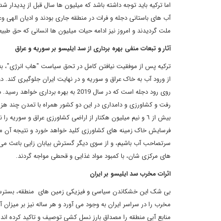
اما ترکیه باید توجه داشته باشد که میلیون ها سال قبل از پدیدار
آب های باستانی دجله و فرات در منطقه جاری بودند و ادیان الهی و
ملت گردیدند و امروز نیز ادامه حیات میلیون ها انسانی که حق طبیع
آثار
و
تبعات
منفی
بهره
برداری
از
سد
ایلیسو
بر
سوریه
و
عراق
ترکیه پس از موفقیت نیافتن کامل در تحق سیاست "هاب انرژی"، به
از ورود آب به خاک عراق و سوریه و در نهایت ایران جلوگیری کند.
روی رود دجله است که در سال 2019 به
رفت و کشاورزی و دامداری در این دو کشور همراه با تمدن چند هزار
بیش از ٦ و نیم میلیون هکتار از اراضی کشاورزی عراق و سوری
فرسایش خاک زمینه های کشاورزی کلید خواهد خورد و نتیجه آن من
سرتصاحب آب باشیم، و از سوی دیگر گسترش بیابان زایی باعث می گ
های مرکزی شان، با کمبود مواد غذایی و قحطی مواجه گردند.
اثرات
مخرب
سد
ایلیسو
بر
ایران
بی شک این خشکاندن سیاسی و فیزیکی زمین های منطقه، بسترساز 
مخرب را در سراسر ایران به وجود می آورد و هر ساله نیز بر میزان 
منابع آبی منطقه را مصداق بارز نسل کشی توصیف و تاکید کرده اند 