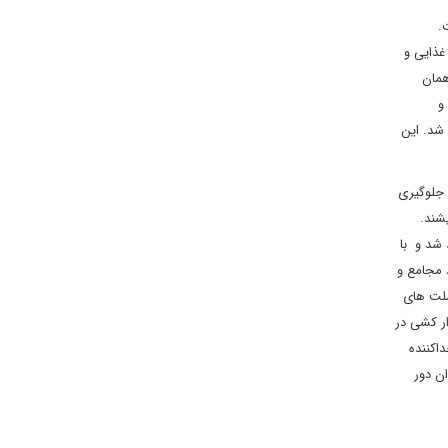
ست.
غذایی و
همان
و
 شد. این
 جلوگیری
شند.
 شد و با
 مجامع و
ملت های
ر کشی در
اکننده
ن دور