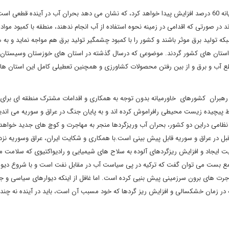
طبق گزارش سازمان ملل تا سال 2045 تقاضای آب در منطقه خاورمیانه 60 درصد افزایش پیدا خواهد کرد، که نشان می دهد بحران آب در آینده قطعی ا
ر صورتی که اقدامی در زمینه نحوه استفاده از آب انجام ندهند، منطقه با کمبود مواد 
که تولید برق موثر باشند و کشور را با کمبود چشمگیر تولید برق هم مواجه نماید و به 
 استان های کشور گردند. موضوعی که درسال گذشته در استان های خوزستان وسیستان 
قطع آب و برق و از بین رفتن محصولات کشاورزی و همچنین تعطیلی کامل این استان ها
، رهبران کشورهای خاورمیانه بدون توجه به همکاری و اقدامات مشترک منطقه ای برای
 پیچیده زیست محیطی رافراموش کرده اند و به پایان جنگ در عراق و سوریه می اندی
 نظامی دراین دو کشور، بحران آب وریزگردها منجر به مهاجرت و کوچ های جدید خواهد
ل در عراق و سوریه قابل پیش بینی است.با همکاری و شکایت ایران، عراق وسوریه نزد
 بابت ایجاد و افزایش ریزگردهای آلوده به سلاح های شیمیایی و رادیواکتیوی که سلامت 
جمع بست می توان گفت که ترکیه در پی سیاست آب در مقابل نفت است و با شروع دیوا
هاجرت های برون سرزمینی پیش بنیی کرده است. اما غافل از اینکه دیوارهای سیاسی و جد
ه در زمان خشکسالی و افزایش ریز گردها که خود مسبب آن است، باید در آینده نه چندا