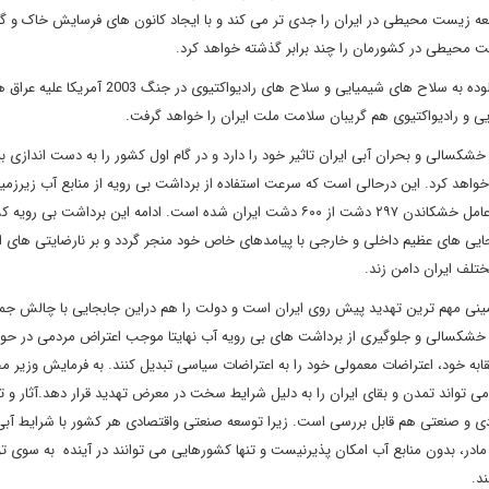
فاجعه زیست محیطی در ایران را جدی تر می کند و با ایجاد کانون های فرسایش خاک و گرد
ت محیطی در کشورمان را چند برابر گذشته خواهد کرد.
طبق نظر کارشناسان غربی این ریزگردها از مناطقی برمی خیزند که آلوده به سلاح های شیمیایی و سلاح های راد
ی و رادیواکتیوی هم گریبان سلامت ملت ایران را خواهد گرفت.
 خشکسالی و بحران آبی ایران تاثیر خود را دارد و در گام اول کشور را به دست اندازی ب
واهد کرد. این درحالی است که سرعت استفاده از برداشت بی رویه از منابع آب زیرزمی
ایران در قیاس با استاندارد جهانی سه برابر بیشتر گردیده و تا کنون عامل خشکاندن ۲۹۷ دشت از ۶۰۰ دشت ایران شده است. ادامه این بردا
جایی های عظیم داخلی و خارجی با پیامدهای خاص خود منجر گردد و بر نارضایتی های ا
ختلف ایران دامن زند.
مینی مهم ترین تهدید پیش روی ایران است و دولت را هم دراین جابجایی با چالش جم
ند خشکسالی و جلوگیری از برداشت های بی رویه آب نهایتا موجب اعتراض مردمی در حو
ابه خود، اعتراضات معمولی خود را به اعتراضات سیاسی تبدیل کنند. به فرمایش وزیر م
تواند تمدن و بقای ایران را به دلیل شرایط سخت در معرض تهدید قرار دهد.آثار و ت
ادی و صنعتی هم قابل بررسی است. زیرا توسعه صنعتی واقتصادی هر کشور با شرایط آبی
مادر، بدون منابع آب امکان پذیرنیست و تنها کشورهایی می توانند در آینده به سوی ت
ند.