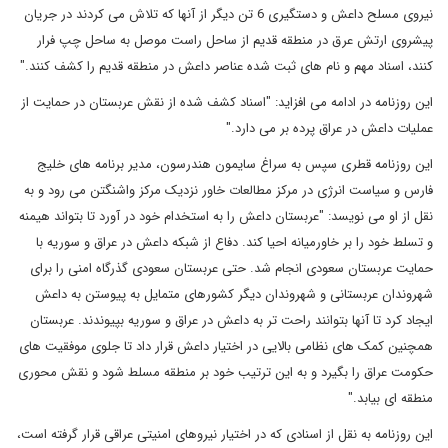
نیروی مسلح داعش و دستگیری 6 تن دیگر از آنها که تلاش می کردند در جریان
پیشروی ارتش عرق در منطقه قدیم از ساحل راست موصل به ساحل چپ فرار
کنند، اسناد مهم و نام های ثبت شده عناصر داعش در منطقه قدیم را کشف کنند."
این روزنامه در ادامه می افزاید: "اسناد کشف شده از نقش عربستان در حمایت از
عملیات داعش در عراق پرده بر می دارد."
این روزنامه قطری سپس به سراغ سایمون هندرسون، مدیر برنامه های خلیج
فارس و سیاست انرژی در مرکز مطالعات خاور نزدیک مرکز واشنگتن می رود و به
نقل از او می نویسد: "عربستان داعش را به استخدام خود در آورد تا بتواند هیمنه
و تسلط خود را بر خاورمیانه احیا کند. دفاع از شبکه داعش در عراق و سوریه با
حمایت عربستان سعودی انجام شد. حتی عربستان سعودی گذرگاه امنی را برای
شهروندان عربستانی و شهروندان دیگر کشورهای متمایل به پیوستن به داعش
ایجاد کرد تا آنها بتوانند راحت تر به داعش در عراق و سوریه بپیوندند. عربستان
همچنین کمک های نظامی بالایی در اختیار داعش قرار داد تا جلوی موفقیت های
حکومت عراق را بگیرد و به این ترتیب خود بر منطقه مسلط شود و نقش محوری
منطقه ای بیابد."
این روزنامه به نقل از اسنادی که در اختیار نیروهای امنیتی عراقی قرار گرفته است،