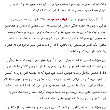
جنگ ارتش عراق و نیروهای داوطلب مردمی با گروهک تروریستی داعش، از
طریق حسکه وارد موصل شدند و به داعشی ها کمک کردند.
به گزارش پایگاه خبری تحلیلی
ایراک تودی
، به نوشته این روزنامه، نیروهای
عراقی با ورود به حوزه جنگی داعش توانستند به اسناد مهمی از داعش و همچنین
اسامی ثبت شده این شبکه تروریستی در قسمت قدیمی این شهر دست یابند،
همچنین نیروهای نخبه امنیتی عراقی در درگیری های خود با داعش در منطقه
سامرا، یک افسر عربستانی رده بالایی را که از فرماندهان سپر جزیره بود به همراه
یک خبرنگار عربستانی کشته اند.
این روزنامه قطری که ایراک تودی نامی از آن به میان نمی آورد، در ادامه یادآور
می شود که ابوحفصه السعودی، یکی از رهبران داعش، در پی تلاش هایش برای
فرار از بخش ساحل راست موصل کشته می شود که به نوشته این روزنامه "نشان
از نقش عربستان در طولانی شدن عملیات علیه داعش و خالی کردن میلیاردها دلار
از خزانه عراق در جنگ با داعش دارد، همچنین فاش می کند که کشته شدن یک
مقام امنیتی عالی رتبه عربستانی که اخیرا صورت گرفته، بعد از مخالفت قطر با
قبول تامین مالی این شبکه تروریستی انجام شده است."
این روزنامه در ادامه یادآور می شود که "نیروهای عراقی توانستند بعد از کشتن 35