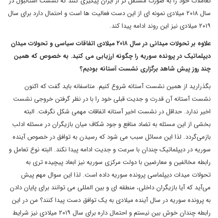
تعاملات خود را به صورت مستقل تر از ایران پیگیری کنند که نشست استانبول در
سال ۲۰۱۸ میلادی نمونه ای از این دست فعالیت ها است و احتمال دارد برای سال
۲۰۱۹ میلادی نیز این روند ادامه پیدا کند.
علاوه بر تحولات میدانی در سال ۲۰۱۸ میلادی اتفاقات سیاسی و تحولات میدان
دیپلماتیک در پرونده سوریه را چگونه ارزیابی می کنید. به خصوص که همین
چند روز پیش شاهد برگزاری نشست آستانه بودیم؟
بگذرارید از همین نشست آستانه شروع کنیم. متاسفانه باید گفت که اکنون
نشست آستانه آن قدرت و جدیت قبلی خود را با در نظر گرفتن خروجی نشست
اخیر ندارد. حداقل در نشست اخیر آستانه اتفاقات مهمی شکل نگرفت. البته
بخشی از این مسئله به تضاد منافع و جود شکاف میان بازیگران در مسئله ادلب
بازمی‌گردد. لذا این مسائل سبب می شود که رسیدن به توافق در خصوص آینده
سوریه در دیپلماتیک چندان با سرعت و جدیت ادامه پیدا نکند. البته نوع تعامل و
رابطه مخالفین و معارضین با دولت مرکزی سوریه نیز ابعاد پیچیده تری به
تحولات میدات دیپلماسی پرونده سوریه داده است. لذا این سوال مهم پیش
می‌آید که آیا بازیگران داخلی، منطقه ای و بین المللی می توانند برای پایان دادن
به پرونده سوریه در سال آینده میلادی به یک توافق دست پیدا کنند؟ من در این
رابطه چندان خوش بین نیستم و احتمال داره برای سال ۲۰۱۹ میلادی نیز شرایط