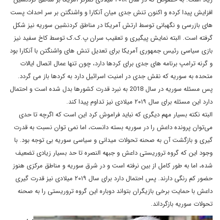
افزایش پیدا کرده و اکنون تنش جدی میان آنکارا و واشنگتن بر سر احداث پست
های بازرسی و نگهبانی توسط ارتش آمریکا در مناطق کردنشین سوریه نیز شکل
گرفته است. البته نمایش پیگیری و تعقیب سران پ.ک.ک توسط کاخ سفید نیز
بازی سیاسی رئیس جمهوری آمریکا برای تعدیل تنش های واشنگتن با آنکارا بود
و گرنه ترامپ برنامه های جدی برای کردها دارد، چون تنها عمال اتصال ایالات
متحده به سوریه که نقش جدی در امنیت اسرائیل دارد به کردها باز می گردد.
پس مسئله سوریه در سال 2018 به نبرد قدرت کشورها بدل شده است و احتمال
دارد این مسئله برای سال ۲۰۱۹ میلادی نیز تداوم پیدا کند.
البته نکته بسیار مهم دیگری که نباید فراموش کرد این است که اگرچه تا حدی
می‌توان پرونده داعش را در سوریه بسته دانست، اما نمی توان نسبت به قدرت
گیری و بازگشت آن به صحنه تحولات میدانی و سیاسی سوریه بی توجه بود. با
وجود این که گروه تروریستی داعش و جبهه النصره تا حد بسیار زیادی تضعیف
شده، اما به طور کامل از بین نرفته است و در شرق سوریه و مناطق مرکزی هنوز
حضور کم رنگی دارند. پس احتمال دارد برای سال ۲۰۱۹ میلادی نیز قدرت گیری
داعش با حمایت برخی بازیگران بتواند دوباره این گروه تروریستی را به صحنه
تحولات سوریه بازگرداند.