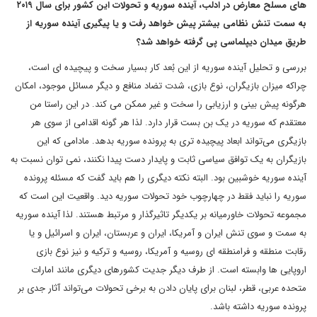
های مسلح معارض در ادلب، آینده سوریه و تحولات این کشور برای سال ۲۰۱۹
به سمت تنش نظامی بیشتر پیش خواهد رفت و یا پیگیری آینده سوریه از
طریق میدان دیپلماسی پی گرفته خواهد شد؟
بررسی و تحلیل آینده سوریه از این بُعد کار بسیار سخت و پیچیده ای است،
چراکه میزان بازیگران، نوع بازی، شدت تضاد منافع و دیگر مسائل موجود، امکان
هرگونه پیش بینی و ارزیابی را سخت و غیر ممکن می کند. در این راستا من
معتقدم که سوریه در یک بن بست قرار دارد. لذا هر گونه اقدامی از سوی هر
بازیگری می‌تواند ابعاد پیچیده تری به پرونده سوریه بدهد. مادامی که این
بازیگران به یک توافق سیاسی ثابت و پایدار دست پیدا نکنند، نمی توان نسبت به
آینده سوریه خوشبین بود. البته نکته دیگری را هم باید گفت که مسئله پرونده
سوریه را نباید فقط در چهارچوب خود تحولات سوریه دید. واقعیت این است که
مجموعه تحولات خاورمیانه بر یکدیگر تاثیرگذار و مرتبط هستند. لذا آینده سوریه
به سمت و سوی تنش ایران و آمریکا، ایران و عربستان، ایران و اسرائیل و یا
رقابت منطقه و فرامنطقه ای روسیه و آمریکا، روسیه و ترکیه و نیز نوع بازی
اروپایی ها وابسته است. از طرف دیگر جدیت کشورهای دیگری مانند امارات
متحده عربی، قطر، لبنان برای پایان دادن به برخی تحولات می‌تواند آثار جدی بر
پرونده سوریه داشته باشد.