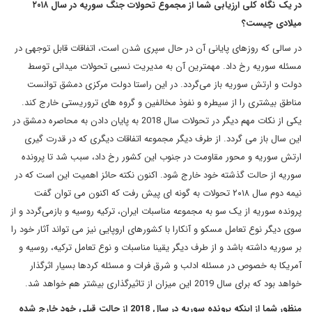
در یک نگاه کلی ارزیابی شما از مجموع تحولات جنگ سوریه در سال ۲۰۱۸
میلادی چیست؟
در سالی که روزهای پایانی آن در حال سپری شدن است، اتفاقات قابل توجهی در
مسئله سوریه رخ داد. مهمترین آن به مدیریت نسبی تحولات میدانی توسط
دولت و ارتش سوریه باز می‌گردد. در این راستا دولت مرکزی دمشق توانست
مناطق بیشتری را از سیطره و نفوذ مخالفین و گروه های تروریستی خارج کند.
یکی از نکات مهم دیگر در تحولات سال 2018 به پایان دادن به محاصره دمشق در
این سال باز می گردد. از طرف دیگر مجموعه اتفاقات دیگری که در قدرت گیری
ارتش سوریه و محور مقاومت در جنوب این کشور رخ داد، سبب شد تا پرونده
سوریه از حالت گذشته خود خارج شود. اکنون نکته حائز اهمیت این است که در
نیمه دوم سال ۲۰۱۸ تحولات به گونه ای پیش رفت که اکنون می توان گفت
پرونده سوریه از یک سو به مجموعه مناسبات ایران، ترکیه روسیه و بازمی‌گردد و از
سوی دیگر نوع تعامل مسکو و آنکارا با کشورهای اروپایی نیز می تواند آثار خود را
بر سوریه داشته باشد و از طرف دیگر یقینا مناسبات و نوع تعامل ترکیه، روسیه و
آمریکا به خصوص در مسئله ادلب و شرق فرات و مسئله کردها بسیار اثرگذار
خواهد بود که برای سال 2019 این میزان از تاثیرگذاری بیشتر هم خواهد شد.
منظور شما از اینکه پرونده سوریه در سال 2018 از حالت قبلی خود خارج شده