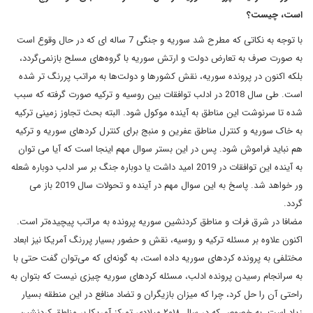
است، چیست؟
با توجه به نکاتی که مطرح شد سوریه و جنگی 7 ساله ای که در حال وقوع است
به صورت صرف به تعارض دولت و ارتش سوریه با گروه‌های مسلح بازنمی‌گردد،
بلکه اکنون در پرونده سوریه، نقش کشورها و دولت‌ها به مراتب پررنگ تر شده
است. طی سال 2018 در ادلب توافقات بین روسیه و ترکیه صورت گرفته که سبب
شده تا سرنوشت این مناطق به آینده موکول شود. البته بحث تجاوز زمینی ترکیه
به خاک سوریه و کنترل مناطق عفرین و منبج برای کنترل کردهای سوریه و ترکیه
هم نباید فراموش شود. پس در این بستر سوال مهم اینجا است که آیا می توان
به آینده این توافقات در 2019 امید داشت یا دوباره جنگ بر سر ادلب دوباره شعله
ور خواهد شد. پاسخ به این سوال مهم در آینده و تحولات سال 2019 باز می
گردد.
مضافا در شرق فرات و مناطق کردنشین سوریه پرونده به مراتب پیچیده‌تر است.
اکنون علاوه بر مسئله ترکیه و روسیه، نقش و حضور بسیار پررنگ آمریکا نیز ابعاد
مختلفی به پرونده کردهای سوریه داده است، به گونه‌ای که می‌توان گفت حتی با
به سرانجام رسیدن پرونده ادلب، مسئله کردهای سوریه چیزی نیست که بتوان به
راحتی آن را حل کرد، چرا که میزان بازیگران و تضاد منافع در این منطقه بسیار
زیاد است. به خصوص که در سال ۲۰۱۸ میلادی تمرکز آمریکا بر مناطق کردنشین