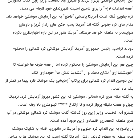
این آزمایش موشکی برگزار کردند و شینزو آبه، نخست وزیر ژاپن گفت کشورش
"همه اقدامات لازم" را برای تامین امنیت شهروندان خود انجام می دهد.
کره جنوبی گفته است آمریکا پاسخی "قاطع" به این آزمایش موشکی خواهد داد.
مقام های کره جنوبی گفته اند آمریکا بمب افکن های رادار گریز و ناوهای
هواپیمابر به منطقه خواهد فرستاد. آمریکا هنوز در این باره اظهارنظری نکرده
است.
دونالد ترامپ، رئیس جمهوری آمریکا آزمایش موشکی کره شمالی را محکوم
کرده است.
چین هم این آزمایش موشکی را محکوم کرده اما از همه طرف ها خواسته تا
"خویشتنداری" نشان دهند و از "تشدید تنش ها" خودداری کنند.
این دومین اقدام کره شمالی برای پرتاب آزمایشی یک موشک قاره پیما در کمتر از
یک ماه است.
به گفته مقام های کره شمالی، موشکی که این کشور دیروز آزمایش کرد، نزدیک
چهل و هفت دقیقه پرواز کرده و تا ارتفاع ۳۷۲۴ کیلومتری بالا رفته است.
شینزو آبه، نخست وزیر ژاپن روز گذشته گفت موشک کره شمالی موشکی در آب
های منطقه انحصاری اقتصادی ژاپن فرود آمده است.
در پاسخ به این اقدام، کره جنوبی و آمریکا در مانوری، اقدام به شلیک موشک
های سطح به سطح کردند. ارتش آمریکا گفته است که این موشک ها به ساحل