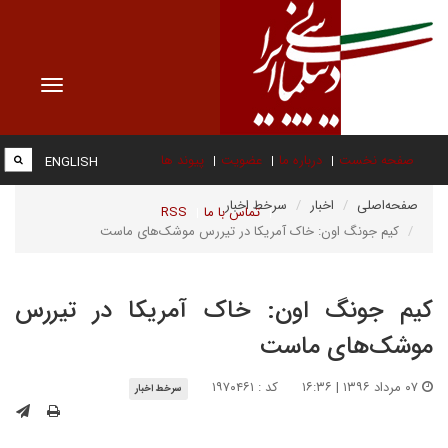
Toggle
vigation
صفحه نخست
درباره ما
عضویت
پیوند ها
ENGLISH
صفحه‌اصلی
اخبار
سرخط اخبار
تماس با ما
RSS
کیم جونگ اون: خاک آمریکا در تیررس موشک‌های ماست
کیم جونگ اون: خاک آمریکا در تیررس
موشک‌های ماست
۰۷ مرداد ۱۳۹۶ | ۱۶:۳۶
کد : ۱۹۷۰۴۶۱
سرخط اخبار