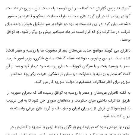
آسوشیتد پرس گزارش داد که الجبیر این توصیه را به مخالفان سوری در نشست
آنها در ریاض که در آن گروه های مخالف طرف حمایت مسکو و قاهره نیز حضور
داشتند، بیان کرد. در این نشست بنا بود دو طرف بر سر تشکیل هیئتی واحد برای
شرکت در مذاکرات ژنو که قرار است در ماه سپتامبر پیش رو برگزار شود، به توافق
برسند.
ناظران می گویند مواضع جدید عربستان بعد از مشورت ها با روسیه و مصر اتخاذ
شده است، در این چارچوب دوشنبه هفته گذشته سامح شکری، وزیر امور خارجه
مصر به روسیه رفت و با سرگئی لاوروف، همتای روسیه خود دیدار کرد و بعد از آن
گفت که مصر و روسیه با مشارکت عربستان بر تشکیل هیئت یکپارچه مخالفان
سوری برای آغاز مذاکرات مستقیم با دولت سوریه کار می کنند.
به گفته ناظران عربستان و مصر با روسیه به توافق رسیده اند که بحران سوریه از
طریق مذاکرات داخلی میان حکومت و مخالفان سوری حل شود تا به این ترتیب
به زعم خودشان فرش از زیر پای ایران و حزب الله و گروه های عراقی وابسته به
ایران کشیده شود.
این تنها مومنی نبود که درباره لزوم بازنگری روابط اردن با سوریه و گشایش در
روابط دو طرف صحبت کرد، سرلشکر محمود فریحات، رئیس ستاد ارتش اردن نیز