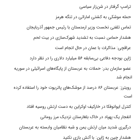
ترامپ گرفتار در شن‌زار سیاسی
حمله موشکی به کشتی اماراتی در تنگه هرمز
تماس تلفنی نخست وزیر ارمنستان با رئیس جمهور آذربایجان
هشدار حماس نسبت به تشدید شهرک‌سازی در بیت‌ لحم
عراقچی: مذاکرات با عمان در حال انجام است
ژاپن بودجه دفاعی بی‌سابقه ۵۶ میلیارد دلاری را در نظر دارد
عضو سازمان بدر: حملات به عربستان از پایگاه‌های اسرائیلی در سوریه
انجام شد
رویترز: عربستان ۸۶ درصد از موشک‌های پاتریوت خود را استفاده کرده
است
کنترل ایوانوفکا در خارکیف اوکراین به دست ارتش روسیه افتاد
انفجار یک پهپاد در خاک بلغارستان نزدیک مرز رومانی
درگیری شدید میان ارتش یمن و شبه نظامیان وابسته به عربستان
هشدار چین به ژاپن: با آتش بازی نکنید