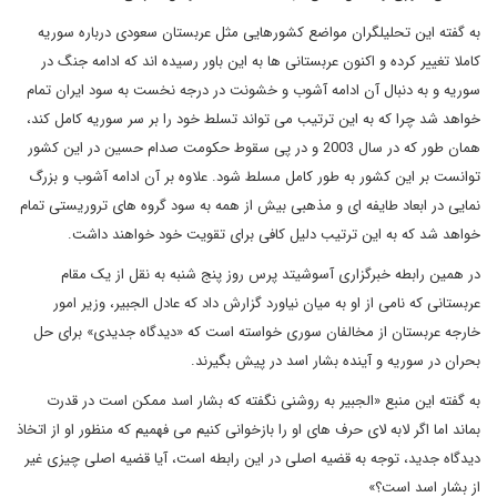
به گفته این تحلیلگران مواضع کشورهایی مثل عربستان سعودی درباره سوریه
کاملا تغییر کرده و اکنون عربستانی ها به این باور رسیده اند که ادامه جنگ در
سوریه و به دنبال آن ادامه آشوب و خشونت در درجه نخست به سود ایران تمام
خواهد شد چرا که به این ترتیب می تواند تسلط خود را بر سر سوریه کامل کند،
همان طور که در سال 2003 و در پی سقوط حکومت صدام حسین در این کشور
توانست بر این کشور به طور کامل مسلط شود. علاوه بر آن ادامه آشوب و بزرگ
نمایی در ابعاد طایفه ای و مذهبی بیش از همه به سود گروه های تروریستی تمام
خواهد شد که به این ترتیب دلیل کافی برای تقویت خود خواهند داشت.
در همین رابطه خبرگزاری آسوشیتد پرس روز پنج شنبه به نقل از یک مقام
عربستانی که نامی از او به میان نیاورد گزارش داد که عادل الجبیر، وزیر امور
خارجه عربستان از مخالفان سوری خواسته است که «دیدگاه جدیدی» برای حل
بحران در سوریه و آینده بشار اسد در پیش بگیرند.
به گفته این منبع «الجبیر به روشنی نگفته که بشار اسد ممکن است در قدرت
بماند اما اگر لابه لای حرف های او را بازخوانی کنیم می فهمیم که منظور او از اتخاذ
دیدگاه جدید، توجه به قضیه اصلی در این رابطه است، آیا قضیه اصلی چیزی غیر
از بشار اسد است؟»