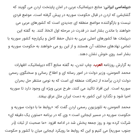
دیپلماسی ایرانی:
منابع دیپلماتیک عربی در امان پایتخت اردن می گویند که
گشایشی که اردن در قبال حکومت سوریه در پیش گرفته است، موضع فردی
نیست و بازگوکننده مواضع منطقه ای جدیدی است که کشورهای عربی می
خواهند با ماندن بشار اسد در قدرت در مرحله اول اتخاذ کنند. به گفته این
دیپلمات ها کشورهای اصلی عربی به دنبال حفظ کامل و یکپارچه کشور سوریه با
تمامی نهادهای مختلف آن هستند و از این رو می خواهند به حکومت سوریه و
بشار اسد روی خوش نشان دهند.
به گزارش روزنامه
العرب
، چاپ لندن، به گفته منابع آگاه دیپلماتیک، اظهارات
محمد المومنی، وزیر دولت در امور رسانه ای و اطلاع رسانی و سخنگوی رسمی
دولت اردن برآمده از تحرکات منطقه ای است که به نوعی منتظر حل بحران
سوریه است. این افراد تاکید می کنند، طرح عربی ویژه ای وجود دارد تا سوریه
احیا شود و نگذارد این کشور به دست ایران مثل عراق بیفتد.
محمد المومنی به تلویزیون رسمی اردن گفت که: «روابط ما با دولت سوریه و
حکومت سوریه در مسیر ایجابی است.» وی که در برنامه «ستون یک دقیقه ای»
شرکت کرده بود و روز جمعه پخش شد در ادامه افزود: «ما صحبت از ثبات (در
جنوب سوریه) می کنیم و این که روابط ما رویکرد ایجابی میان با کشور و حکومت