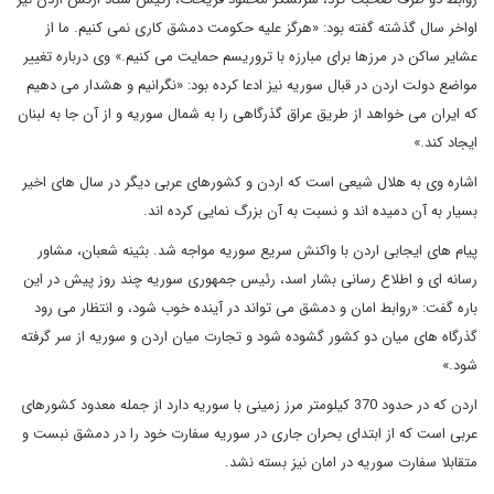
اواخر سال گذشته گفته بود: «هرگز علیه حکومت دمشق کاری نمی کنیم. ما از
عشایر ساکن در مرزها برای مبارزه با تروریسم حمایت می کنیم.» وی درباره تغییر
مواضع دولت اردن در قبال سوریه نیز ادعا کرده بود: «نگرانیم و هشدار می دهیم
که ایران می خواهد از طریق عراق گذرگاهی را به شمال سوریه و از آن جا به لبنان
ایجاد کند.»
اشاره وی به هلال شیعی است که اردن و کشورهای عربی دیگر در سال های اخیر
بسیار به آن دمیده اند و نسبت به آن بزرگ نمایی کرده اند.
پیام های ایجابی اردن با واکنش سریع سوریه مواجه شد. بثینه شعبان، مشاور
رسانه ای و اطلاع رسانی بشار اسد، رئیس جمهوری سوریه چند روز پیش در این
باره گفت: «روابط امان و دمشق می تواند در آینده خوب شود، و انتظار می رود
گذرگاه های میان دو کشور گشوده شود و تجارت میان اردن و سوریه از سر گرفته
شود.»
اردن که در حدود 370 کیلومتر مرز زمینی با سوریه دارد از جمله معدود کشورهای
عربی است که از ابتدای بحران جاری در سوریه سفارت خود را در دمشق نبست و
متقابلا سفارت سوریه در امان نیز بسته نشد.