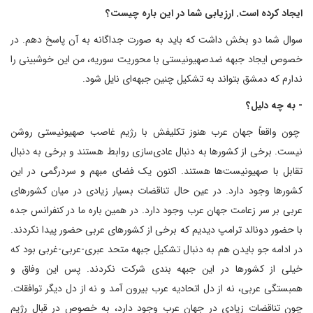
ایجاد کرده است. ارزیابی شما در این باره چیست؟
سوال شما دو بخش داشت که باید به صورت جداگانه به آن پاسخ دهم. در
خصوص ایجاد جبهه ضدصهیونیستی با محوریت سوریه، من این خوشبینی را
ندارم که دمشق بتواند به تشکیل چنین جبهه‌ای نایل شود.
- به چه دلیل؟
چون واقعاً جهان عرب هنوز تکلیفش با رژیم غاصب صهیونیستی روشن
نیست. برخی از کشورها به دنبال عادی‌سازی روابط هستند و برخی به دنبال
تقابل با صهیونیست‌ها هستند. اکنون یک فضای مبهم و سردرگمی در این
کشورها وجود دارد. در عین حال تناقضات بسیار زیادی در میان کشورهای
عربی بر سر زعامت جهان عرب وجود دارد. در همین باره ما در کنفرانس جده
با حضور دونالد ترامپ دیدیم که برخی از کشورهای عربی حضور پیدا نکردند.
در ادامه جو بایدن هم به دنبال تشکیل جبهه متحد عبری-عربی-غربی بود که
خیلی از کشورها در این جبهه بندی شرکت نکردند. پس این وفاق و
همبستگی عربی، نه از دل اتحادیه عرب بیرون آمد و نه از دل دیگر توافقات.
چون تناقضات زیادی در جهان عرب وجود دارد، به خصوص در قبال رژیم