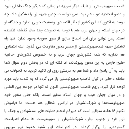
غاصب صهیونیستی. از طرف دیگر سوریه در زمانی که درگیر جنگ داخلی نبود
و عضو اتحادیه عرب هم بود، نمی توانست چنین جبهه ای را تشکیل داد، چه
برسد به اکنون که این کشور از نظر اقتصادی وضعیت خوبی ندارد و جایگاه او
در جهان اسلام و جهان عرب هم با توجه به تحولات چند سال گذشته شکننده
است. پس توانی برای این اجماع سازی از سوی سوریه وجود ندارد. تنها راه
تشکیل جبهه ضدصهیونیستی از مسیر محور مقاومت می گذرد. البته انتظاری
هم نداریم که همه کشورهای جهان عرب و به خصوص کشورهای حاشیه
خلیج فارس به این محور بپیوندند، اما نکته ای که در بخش دوم سوال شما
باید به آن پاسخ داد و شما هم به درستی روی ان تاکید کردید به تحولات بی
سابقه داخلی در کیان غاصب صهیونیستی باز می گردد که به شدت باید مورد
توجه قرار گیرد. رژیم غاصب صهیونیستی اکنون نه تنها در جوامع بین المللی
و در میان جهان عرب و جهان اسلام منفور است، بلکه حتی منفور خود
صهیونیست‌ها و شهرک‌نشینان در اراضی اشغالی هم هست. ما فراموش
نکنیم ۱۶ هفته متوالی است که علیرغم انجام عملیات‌های استشهادی و جنگ با
نوار غزه و جنوب لبنان، شهرک‌نشینان و صهیونیست ها مدام اعتراضات
گسترده‌ای را برگزار کردند. در اعتراضات این شنبه حدود نیم میلیون