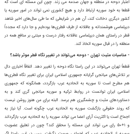
اعتبار دوحه در منطقه و جهان صدمه می زند. چون این مسئله ای است که
قطعا به خود سوریه ارتباط دارد و هیچ کشوری نمی تواند در امور سوریه یا
کشور دیگری دخالت کند، آن هم در شرایطی که ما طی سال‌های اخیر شاهد
دیپلماسی هوشمندانه و عاقلانه از طرف قطری‌ها بوده‌ایم و جا دارد که مجدداً
قطر در راستای همان دیپلماسی عاقلانه رفتار درست و مبتنی بر منافع همه در
منطقه را در قبال سوریه اتخاذ کند.
- مناسبات مثبت تهران - دوحه می‌تواند در تغییر نگاه قطر موثر باشد؟
قطعاً تهران می‌تواند در این راستا نگاه دوحه را تغییر دهد. اتفاقاً اخباری دال
بر تلاش‌های میانجی گرایانه جمهوری اسلامی ایران برای تغییر نگاه قطری‌ها
هم مطرح است تا سوریه به اتحادیه عرب بازگردد، همانگونه که جمهوری
اسلامی ایران توانست در روابط ترکیه و سوریه میانجی گری کند و به
دستاوردهای مثبت و چشمگیری هم برسد. البته برای من هنوز روشن نیست
که روند حقوقیِ بازگشت سوریه به اتحادیه عرب چگونه است. آیا نیاز به
اجماع است یا اکثریت آرای اعضا می تواند سوریه را به اتحادیه عرب بازگرداند
و ۱+۵۰ رای می تواند این مسئله را محقق کند؟ چون در تعلیق عضویت
سوریه از اتحادیه عرب که اجماعی صورت نگرفت. پس در این راستا اگر