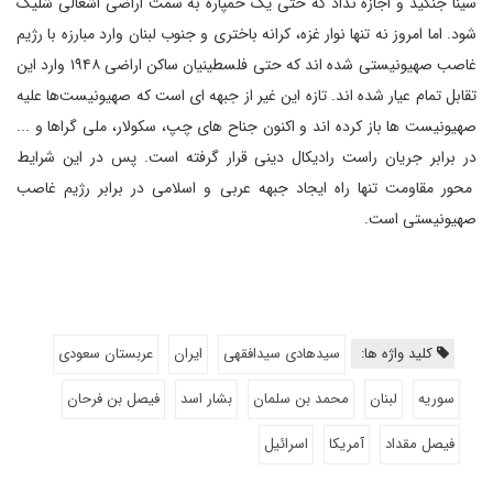
سینا جنگید و اجازه نداد که حتی یک خمپاره به سمت اراضی اشغالی شلیک
شود. اما امروز نه تنها نوار غزه، کرانه باختری و جنوب لبنان وارد مبارزه با رژیم
غاصب صهیونیستی شده اند که حتی فلسطینیان ساکن اراضی ۱۹۴۸ وارد این
تقابل تمام عیار شده اند. تازه این غیر از جبهه ای است که صهیونیست‌ها علیه
صهیونیست ها باز کرده اند و اکنون جناح های چپ، سکولار، ملی گراها و ...
در برابر جریان راست رادیکال دینی قرار گرفته است. پس در این شرایط
محور مقاومت تنها راه ایجاد جبهه عربی و اسلامی در برابر رژیم غاصب
صهیونیستی است.
کلید واژه ها:
سیدهادی سیدافقهی
ایران
عربستان سعودی
سوریه
لبنان
محمد بن سلمان
بشار اسد
فیصل بن فرحان
فیصل مقداد
آمریکا
اسرائیل