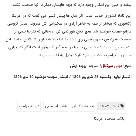
بیفتد و حتی این امکان وجود دارد که بچه هایشان دیگر با آنها صحبت نکنند.
این کاملا کشوری جدید است. اگر سال ها پیش کسی می گفت که در آمریکا
(کشوری که بیشتر از همه به خاطر آزادی در سخنرانی اش معروف است) گروهی
مارانو خطاب خواهند شد هیچ کس باور نمی کرد. درحالی که تقریبا نیمی از
جمعیت به رئیس جمهور فعلی رای داده اند اما حالا باید او را شارلاتان بدانند. این
عدم تحمل و نفرت دست چپی تقریبا در تمام آمریکا برقرار است انگار که بیزاری
جستن از ترامپ باعث می شود افراد تبدیل به قدیس شوند.
منبع:
دیلی سیگنال
/ مترجم: روزبه آرش
انتشار اولیه: یکشنبه 26 شهریور 1396 / انتشار مجدد: دوشنبه 10 مهر 1396
کلید واژه ها:
محافظه کاران
فشار اجتماعی
دونالد ترامپ
ایالات متحده امریکا