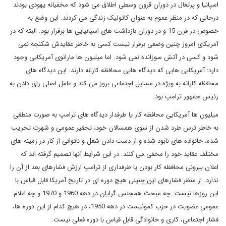
اسپانیا و پرتغال در دوران قرون وسطی اطلاق می شود که مخفیانه یهودی بودند
درحالی که در منظر عموم به عنوان کاتولیک زندگی می کردند. این وضع به
خصوص در قرن 15 و در دوران بازداشت های اسپانیایی ها برقرار بود. البته که در
آمریکای امروز چنین وضعی برقرار نیست کسی به خاطر عقایدش شکنجه نمی
شود و کسی در آتش سوزانده نمی شود. اما میلیون ها مارانوی آمریکایی وجود
دارد: آمریکایی هایی که دیدگاه هایی محافظه کارانه دارند. این دیدگاه های
محافظه کارانه به ویژه در مسایل اجتماعی بروز می کند و عامل اصلی رای دادن به
رئیس جمهور ترامپ بود.
میلیون ها آمریکایی محافظه کار یا طرفدار دیدگاه های ترامپ به صورت منطقی
به خاطر ترس طرد شدن از سوی همسالان خود، تحقیر عمومی و شهرت تخریب
شده، خانواده های نابود شده و از دست دادن شغل و ناتوانی از کار در زمینه های
مختلف عقاید خود را مخفی می کنند. در این شرایط آنها تصمیم گرفته اند که
اعلان بیرونی محافظه کار بودن یا طرفداری از ترامپ ارزش فشارهای بعد از آن را
ندارد. از منظر فشارهای این چنینی هیچ دوره ای در تاریخ آمریکا قابل قیاس با
این روزها نیست. چه مبحث همجنس گرایان در دهه 1960 و 1970 و چه اعلام
عمومی عضویت در حزب کمونیست در دهه 1950، در هیچ کدام از این دوره ها،
فشار اجتماعی، کاری و خانوادگی قابل قیاس با دوره فعلی نیست.