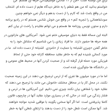
برای من نوشته است: «من از 17 سالگی موسیقیدانی حرفه ای هستم. می
خواستم بدانید که من هم شغلم را به خاطر دیدگاه هایم از دست داده ام. انتخاب
من در واقع باعث شد که کارم را از دست بدهم و دیگر نمی خواهم چنین
سوءتفاهماتی را تجربه کنم.» در واقع من خوش شانس هستم که در رادیو برنامه
دارم و ستون نویس روزنامه ها هستم و می توانم عقایدم را راحت تر بیان کنم.
البته این مساله فقط به دنیای موسیقی ختم نمی شود. آمریکایی های مارانویی در
همه حرفه ها حضور دارند. ما افراد زیادی را می شناسیم که مشاغل خود را به
خاطر گفتن «چیزی اشتباه» یا حمایت از «نامزدی اشتباه» از دست داده اند. ما در
مورد کسانی شنیده ایم که به خاطر عقاید محافظه کارانه خود حتی از لحاظ
فیزیکی مورد حمله قرار گرفته اند و از صحبت کردن آنها در محیط های عمومی و
در دانشگاه ها جلوگیری شده است.
اما ما در مورد میلیون ها نفری که از ترس ترجیح می دهند در این زمینه صحبت
نکنند، در محل کار یا در محافل مختلف خاموش می مانند یا ترجیح می دهند که
عقاید خود را شفاهی بیان نکنند چیزی نمی دانیم. این آمریکایی ها در ترس و
فشار زندگی می کنند در حالی که در بسیاری موارد عقاید آنها در چارچوب قانون
کاملا پذیرفتنی است. اما اگر آنها سخنی بگویند با عواقبی شدید مواجه خواهند
شد. آنها ممکن است شغل خود را از دست بدهند یا ارتقای شغلی آنها به خطر