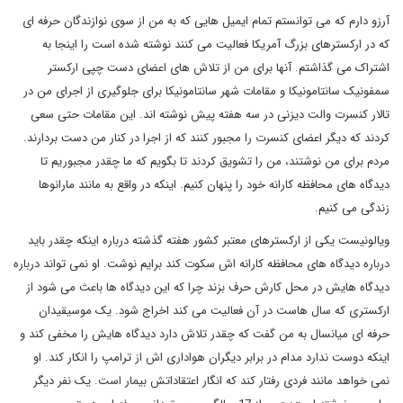
آرزو دارم که می توانستم تمام ایمیل هایی که به من از سوی نوازندگان حرفه ای
که در ارکسترهای بزرگ آمریکا فعالیت می کنند نوشته شده است را اینجا به
اشتراک می گذاشتم. آنها برای من از تلاش های اعضای دست چپی ارکستر
سمفونیک سانتامونیکا و مقامات شهر سانتامونیکا برای جلوگیری از اجرای من در
تالار کنسرت والت دیزنی در سه هفته پیش نوشته اند. این مقامات حتی سعی
کردند که دیگر اعضای کنسرت را مجبور کنند که از اجرا در کنار من دست بردارند.
مردم برای من نوشتند، من را تشویق کردند تا بگویم که ما چقدر مجبوریم تا
دیدگاه های محافظه کارانه خود را پنهان کنیم. اینکه در واقع به مانند مارانوها
زندگی می کنیم.
ویالونیست یکی از ارکسترهای معتبر کشور هفته گذشته درباره اینکه چقدر باید
درباره دیدگاه های محافظه کارانه اش سکوت کند برایم نوشت. او نمی تواند درباره
دیدگاه هایش در محل کارش حرف بزند چرا که این دیدگاه ها باعث می شود از
ارکستری که سال هاست در آن فعالیت می کند اخراج شود. یک موسیقیدان
حرفه ای میانسال به من گفت که چقدر تلاش دارد دیدگاه هایش را مخفی کند و
اینکه دوست ندارد مدام در برابر دیگران هواداری اش از ترامپ را انکار کند. او
نمی خواهد مانند فردی رفتار کند که انگار اعتقاداتش بیمار است. یک نفر دیگر